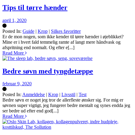
Tips til tørre hænder
april 1, 2020
Posted In:
Guide
|
Krop
|
Silkes favoritter
Silke
Er de mon nogen, som ikke kender til tørre hænder i øjeblikket?
Mine er i hvert fald temmelig ramte af langt mere håndvask og
afspritning end normalt. Og efter e[...]
Read More
Bedre søvn med tyngdetæppe
februar 9, 2020
Posted In:
Anmeldelse
|
Krop
|
Livsstil
|
Test
Silke
Bedre søvn er noget jeg tror de allerfleste ønsker sig. For mig er
søvnen super vigtigt, jeg fungerer bedre mentalt og synes endda jeg
ser bedre ud efter end god[...]
Read More