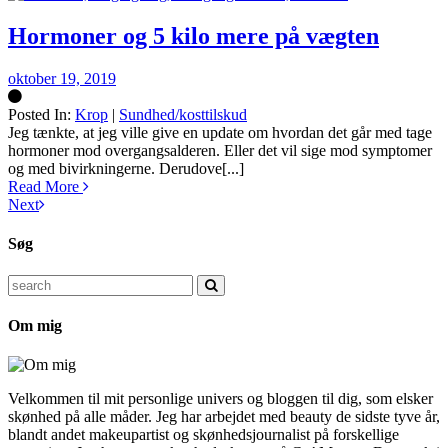
Hormoner og 5 kilo mere på vægten
oktober 19, 2019
Posted In:
Krop
|
Sundhed/kosttilskud
Silke
Jeg tænkte, at jeg ville give en update om hvordan det går med tage
hormoner mod overgangsalderen. Eller det vil sige mod symptomer
og med bivirkningerne. Derudove[...]
Read More
Next
Søg
Search
for:
Om mig
Velkommen til mit personlige univers og bloggen til dig, som elsker
skønhed på alle måder. Jeg har arbejdet med beauty de sidste tyve år,
blandt andet makeupartist og skønhedsjournalist på forskellige