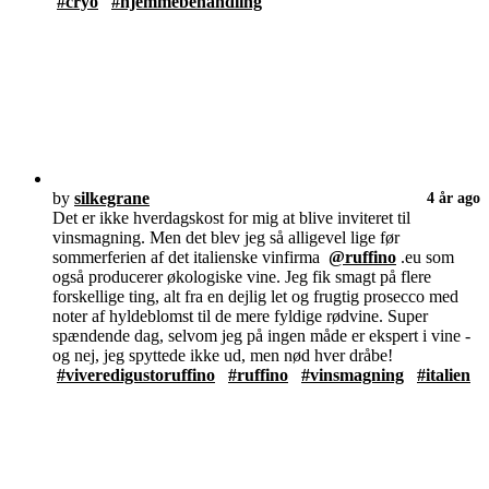
#cryo
#hjemmebehandling
by
silkegrane
4 år ago
Det er ikke hverdagskost for mig at blive inviteret til
vinsmagning. Men det blev jeg så alligevel lige før
sommerferien af det italienske vinfirma
@ruffino
.eu som
også producerer økologiske vine. Jeg fik smagt på flere
forskellige ting, alt fra en dejlig let og frugtig prosecco med
noter af hyldeblomst til de mere fyldige rødvine. Super
spændende dag, selvom jeg på ingen måde er ekspert i vine -
og nej, jeg spyttede ikke ud, men nød hver dråbe!
#viveredigustoruffino
#ruffino
#vinsmagning
#italien