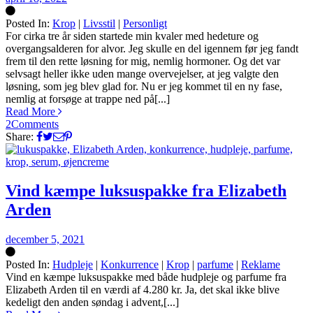
Posted In:
Krop
|
Livsstil
|
Personligt
Silke
For cirka tre år siden startede min kvaler med hedeture og
overgangsalderen for alvor. Jeg skulle en del igennem før jeg fandt
frem til den rette løsning for mig, nemlig hormoner. Og det var
selvsagt heller ikke uden mange overvejelser, at jeg valgte den
løsning, som jeg blev glad for. Nu er jeg kommet til en ny fase,
nemlig at forsøge at trappe ned på[...]
Read More
2
Comments
Share:
Vind kæmpe luksuspakke fra Elizabeth
Arden
december 5, 2021
Posted In:
Hudpleje
|
Konkurrence
|
Krop
|
parfume
|
Reklame
Silke
Vind en kæmpe luksuspakke med både hudpleje og parfume fra
Elizabeth Arden til en værdi af 4.280 kr. Ja, det skal ikke blive
kedeligt den anden søndag i advent,[...]