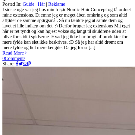
Posted In:
Guide
|
Hår
|
Reklame
Silke
I sidste uge var jeg hos min frisør Nordic Hair Concept og få ordnet
mine extensions. Et emne jeg er meget åben omkring og som altid
afføder de samme spørgsmål. Så nu tænkte jeg at samle dem og
lavet et lille indlæg om det. :) Derfor bruger jeg extensions Mit eget
hår er ret tyndt og kan højest vokse sig langt til skuldrene uden at
blive for slidt i spidserne. Hvad jeg ikke har brugt af produkter for
mere fylde kan slet ikke beskrives. :D Så jeg har altid drømt om
mere fylde og lidt mere længde. Da jeg for sn[...]
Read More
0
Comments
Share: