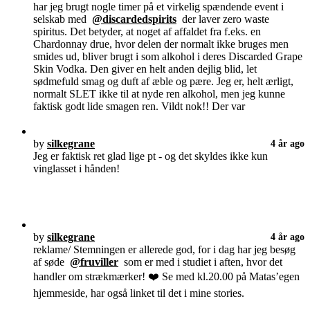
har jeg brugt nogle timer på et virkelig spændende event i
selskab med
@discardedspirits
der laver zero waste
spiritus. Det betyder, at noget af affaldet fra f.eks. en
Chardonnay drue, hvor delen der normalt ikke bruges men
smides ud, bliver brugt i som alkohol i deres Discarded Grape
Skin Vodka. Den giver en helt anden dejlig blid, let
sødmefuld smag og duft af æble og pære. Jeg er, helt ærligt,
normalt SLET ikke til at nyde ren alkohol, men jeg kunne
faktisk godt lide smagen ren. Vildt nok!! Der var
by
silkegrane
4 år ago
Jeg er faktisk ret glad lige pt - og det skyldes ikke kun
vinglasset i hånden!
by
silkegrane
4 år ago
reklame/ Stemningen er allerede god, for i dag har jeg besøg
af søde
@fruviller
som er med i studiet i aften, hvor det
handler om strækmærker! ❤️ Se med kl.20.00 på Matas’egen
hjemmeside, har også linket til det i mine stories.