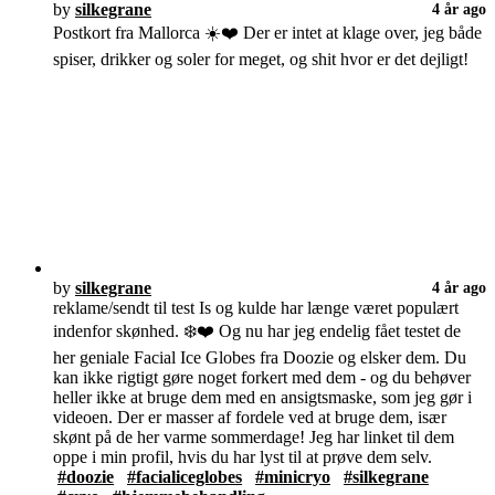
by
silkegrane
4 år ago
Postkort fra Mallorca ☀️❤️ Der er intet at klage over, jeg både
spiser, drikker og soler for meget, og shit hvor er det dejligt!
by
silkegrane
4 år ago
reklame/sendt til test Is og kulde har længe været populært
indenfor skønhed. ❄️❤️ Og nu har jeg endelig fået testet de
her geniale Facial Ice Globes fra Doozie og elsker dem. Du
kan ikke rigtigt gøre noget forkert med dem - og du behøver
heller ikke at bruge dem med en ansigtsmaske, som jeg gør i
videoen. Der er masser af fordele ved at bruge dem, især
skønt på de her varme sommerdage! Jeg har linket til dem
oppe i min profil, hvis du har lyst til at prøve dem selv.
#doozie
#facialiceglobes
#minicryo
#silkegrane