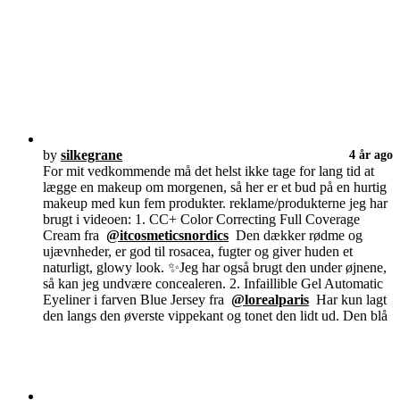
by
silkegrane
4 år ago
For mit vedkommende må det helst ikke tage for lang tid at
lægge en makeup om morgenen, så her er et bud på en hurtig
makeup med kun fem produkter. reklame/produkterne jeg har
brugt i videoen: 1. CC+ Color Correcting Full Coverage
Cream fra
@itcosmeticsnordics
Den dækker rødme og
ujævnheder, er god til rosacea, fugter og giver huden et
naturligt, glowy look. ✨Jeg har også brugt den under øjnene,
så kan jeg undvære concealeren. 2. Infaillible Gel Automatic
Eyeliner i farven Blue Jersey fra
@lorealparis
Har kun lagt
den langs den øverste vippekant og tonet den lidt ud. Den blå