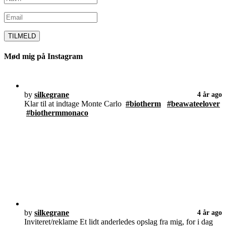
Mød mig på Instagram
by
silkegrane
4 år ago
Klar til at indtage Monte Carlo
#biotherm
#beawateelover
#biothermmonaco
by
silkegrane
4 år ago
Inviteret/reklame Et lidt anderledes opslag fra mig, for i dag