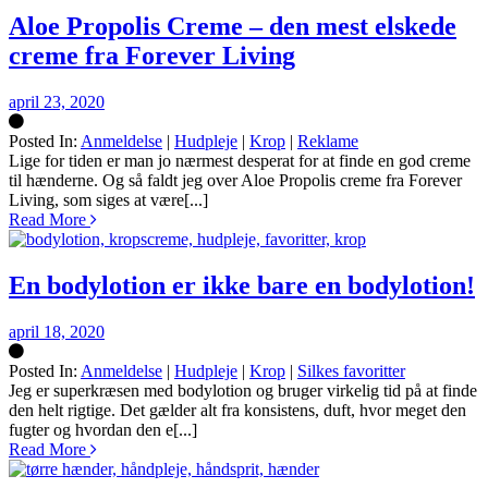
Aloe Propolis Creme – den mest elskede
creme fra Forever Living
april 23, 2020
Posted In:
Anmeldelse
|
Hudpleje
|
Krop
|
Reklame
Silke
Lige for tiden er man jo nærmest desperat for at finde en god creme
til hænderne. Og så faldt jeg over Aloe Propolis creme fra Forever
Living, som siges at være[...]
Read More
En bodylotion er ikke bare en bodylotion!
april 18, 2020
Posted In:
Anmeldelse
|
Hudpleje
|
Krop
|
Silkes favoritter
Silke
Jeg er superkræsen med bodylotion og bruger virkelig tid på at finde
den helt rigtige. Det gælder alt fra konsistens, duft, hvor meget den
fugter og hvordan den e[...]
Read More