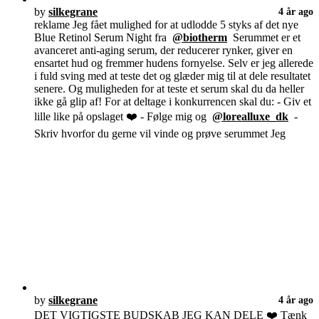
by
silkegrane
4 år ago
reklame Jeg fået mulighed for at udlodde 5 styks af det nye
Blue Retinol Serum Night fra
@biotherm
Serummet er et
avanceret anti-aging serum, der reducerer rynker, giver en
ensartet hud og fremmer hudens fornyelse. Selv er jeg allerede
i fuld sving med at teste det og glæder mig til at dele resultatet
senere. Og muligheden for at teste et serum skal du da heller
ikke gå glip af! For at deltage i konkurrencen skal du: - Giv et
lille like på opslaget ❤️ - Følge mig og
@lorealluxe_dk
-
Skriv hvorfor du gerne vil vinde og prøve serummet Jeg
by
silkegrane
4 år ago
DET VIGTIGSTE BUDSKAB JEG KAN DELE ❤️ Tænk