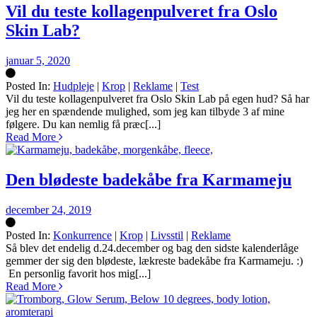
Vil du teste kollagenpulveret fra Oslo
Skin Lab?
januar 5, 2020
Posted In:
Hudpleje
|
Krop
|
Reklame
|
Test
Silke
Vil du teste kollagenpulveret fra Oslo Skin Lab på egen hud? Så har
jeg her en spændende mulighed, som jeg kan tilbyde 3 af mine
følgere. Du kan nemlig få præc[...]
Read More
Den blødeste badekåbe fra Karmameju
december 24, 2019
Posted In:
Konkurrence
|
Krop
|
Livsstil
|
Reklame
Silke
Så blev det endelig d.24.december og bag den sidste kalenderlåge
gemmer der sig den blødeste, lækreste badekåbe fra Karmameju. :)
En personlig favorit hos mig[...]
Read More