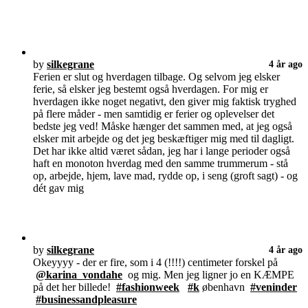
by
silkegrane
4 år ago
Ferien er slut og hverdagen tilbage. Og selvom jeg elsker
ferie, så elsker jeg bestemt også hverdagen. For mig er
hverdagen ikke noget negativt, den giver mig faktisk tryghed
på flere måder - men samtidig er ferier og oplevelser det
bedste jeg ved! Måske hænger det sammen med, at jeg også
elsker mit arbejde og det jeg beskæftiger mig med til dagligt.
Det har ikke altid været sådan, jeg har i lange perioder også
haft en monoton hverdag med den samme trummerum - stå
op, arbejde, hjem, lave mad, rydde op, i seng (groft sagt) - og
dét gav mig
by
silkegrane
4 år ago
Okeyyyy - der er fire, som i 4 (!!!!) centimeter forskel på
@karina_vondahe
og mig. Men jeg ligner jo en KÆMPE
på det her billede!
#fashionweek
#k
øbenhavn
#veninder
#businessandpleasure