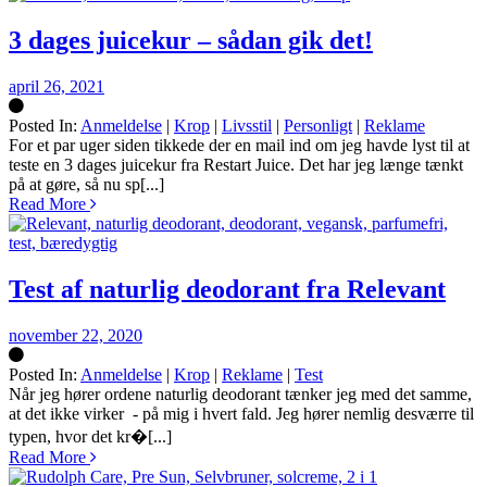
3 dages juicekur – sådan gik det!
april 26, 2021
Posted In:
Anmeldelse
|
Krop
|
Livsstil
|
Personligt
|
Reklame
Silke
For et par uger siden tikkede der en mail ind om jeg havde lyst til at
teste en 3 dages juicekur fra Restart Juice. Det har jeg længe tænkt
på at gøre, så nu sp[...]
Read More
Test af naturlig deodorant fra Relevant
november 22, 2020
Posted In:
Anmeldelse
|
Krop
|
Reklame
|
Test
Silke
Når jeg hører ordene naturlig deodorant tænker jeg med det samme,
at det ikke virker - på mig i hvert fald. Jeg hører nemlig desværre til
typen, hvor det kr�[...]
Read More