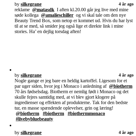
by
silkegrane
4 år ago
reklame
@matasdk
I aften kl.20.00 går jeg live med mine
søde kollega
@amalieschiller
og vi skal tale om den nye
Beauty Trend Box, som netop er kommet ud. Hvis du har lyst
til at se med, så smider jeg også lige et direkte link i mine
stories. Ha’ en dejlig torsdag aften!
by
silkegrane
4 år ago
Nogle gange er jeg bare en heldig kartoffel. Ligesom for et
par uger siden, hvor jeg i Monaco i anledning af
@biotherm
70 års fødselsdag. Biotherm er nemlig født i Monaco og det
skulle fejres samtidig med, at vi blev gjort klogere på
ingredienser og effekten af produkterne. Tak for den bedste
tur, en masse spændende oplevelser, grin og læring!
@biotherm
#biotherm
#biothermmonaco
#livebybluebeauty
by
silkegrane
4 år ago