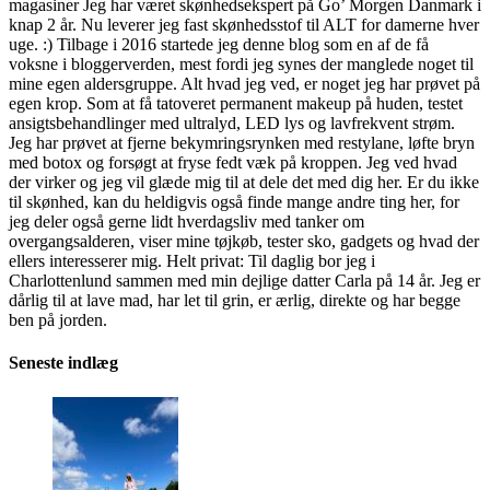
magasiner Jeg har været skønhedsekspert på Go’ Morgen Danmark i
knap 2 år. Nu leverer jeg fast skønhedsstof til ALT for damerne hver
uge. :) Tilbage i 2016 startede jeg denne blog som en af de få
voksne i bloggerverden, mest fordi jeg synes der manglede noget til
mine egen aldersgruppe. Alt hvad jeg ved, er noget jeg har prøvet på
egen krop. Som at få tatoveret permanent makeup på huden, testet
ansigtsbehandlinger med ultralyd, LED lys og lavfrekvent strøm.
Jeg har prøvet at fjerne bekymringsrynken med restylane, løfte bryn
med botox og forsøgt at fryse fedt væk på kroppen. Jeg ved hvad
der virker og jeg vil glæde mig til at dele det med dig her. Er du ikke
til skønhed, kan du heldigvis også finde mange andre ting her, for
jeg deler også gerne lidt hverdagsliv med tanker om
overgangsalderen, viser mine tøjkøb, tester sko, gadgets og hvad der
ellers interesserer mig. Helt privat: Til daglig bor jeg i
Charlottenlund sammen med min dejlige datter Carla på 14 år. Jeg er
dårlig til at lave mad, har let til grin, er ærlig, direkte og har begge
ben på jorden.
Seneste indlæg