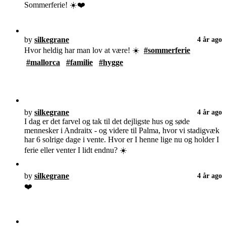
Sommerferie! ☀️❤️
by
silkegrane
4 år ago
Hvor heldig har man lov at være! ☀️
#sommerferie
#mallorca
#familie
#hygge
by
silkegrane
4 år ago
I dag er det farvel og tak til det dejligste hus og søde
mennesker i Andraitx - og videre til Palma, hvor vi stadigvæk
har 6 solrige dage i vente. Hvor er I henne lige nu og holder I
ferie eller venter I lidt endnu? ☀️
by
silkegrane
4 år ago
❤️