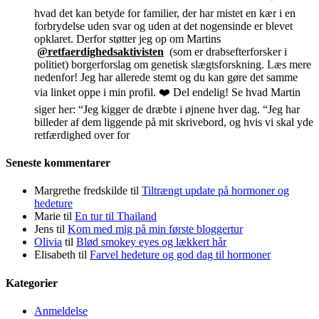
hvad det kan betyde for familier, der har mistet en kær i en
forbrydelse uden svar og uden at det nogensinde er blevet
opklaret. Derfor støtter jeg op om Martins
@retfaerdighedsaktivisten
(som er drabsefterforsker i
politiet) borgerforslag om genetisk slægtsforskning. Læs mere
nedenfor! Jeg har allerede stemt og du kan gøre det samme
via linket oppe i min profil. ❤️ Del endelig! Se hvad Martin
siger her: “Jeg kigger de dræbte i øjnene hver dag. “Jeg har
billeder af dem liggende på mit skrivebord, og hvis vi skal yde
retfærdighed over for
Seneste kommentarer
Margrethe fredskilde
til
Tiltrængt update på hormoner og
hedeture
Marie
til
En tur til Thailand
Jens
til
Kom med mig på min første bloggertur
Olivia
til
Blød smokey eyes og lækkert hår
Elisabeth
til
Farvel hedeture og god dag til hormoner
Kategorier
Anmeldelse