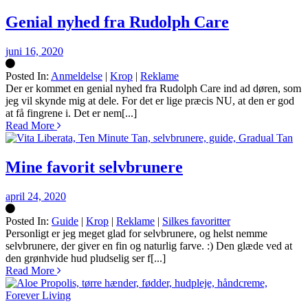
Genial nyhed fra Rudolph Care
juni 16, 2020
Posted In:
Anmeldelse
|
Krop
|
Reklame
Silke
Der er kommet en genial nyhed fra Rudolph Care ind ad døren, som
jeg vil skynde mig at dele. For det er lige præcis NU, at den er god
at få fingrene i. Det er nem[...]
Read More
Mine favorit selvbrunere
april 24, 2020
Posted In:
Guide
|
Krop
|
Reklame
|
Silkes favoritter
Silke
Personligt er jeg meget glad for selvbrunere, og helst nemme
selvbrunere, der giver en fin og naturlig farve. :) Den glæde ved at
den grønhvide hud pludselig ser f[...]
Read More