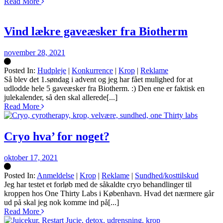
Read More
Vind lækre gaveæsker fra Biotherm
november 28, 2021
Posted In:
Hudpleje
|
Konkurrence
|
Krop
|
Reklame
Silke
Så blev det 1.søndag i advent og jeg har fået mulighed for at
udlodde hele 5 gaveæsker fra Biotherm. :) Den ene er faktisk en
julekalender, så den skal allerede[...]
Read More
Cryo hva’ for noget?
oktober 17, 2021
Posted In:
Anmeldelse
|
Krop
|
Reklame
|
Sundhed/kosttilskud
Silke
Jeg har testet et forløb med de såkaldte cryo behandlinger til
kroppen hos One Thirty Labs i København. Hvad det nærmere går
ud på skal jeg nok komme ind på[...]
Read More