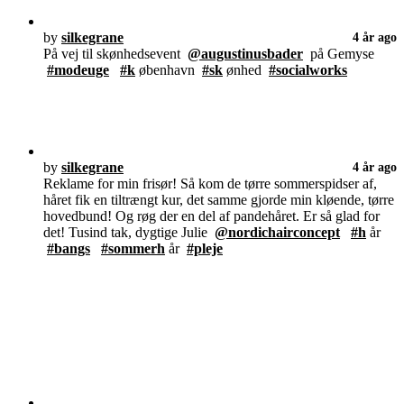
by
silkegrane
4 år ago
På vej til skønhedsevent
@augustinusbader
på Gemyse
#modeuge
#k
øbenhavn
#sk
ønhed
#socialworks
by
silkegrane
4 år ago
Reklame for min frisør! Så kom de tørre sommerspidser af,
håret fik en tiltrængt kur, det samme gjorde min kløende, tørre
hovedbund! Og røg der en del af pandehåret. Er så glad for
det! Tusind tak, dygtige Julie
@nordichairconcept
#h
år
#bangs
#sommerh
år
#pleje