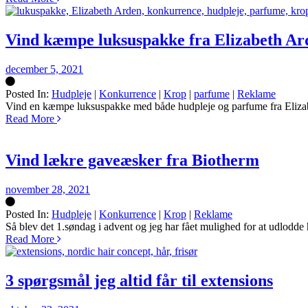
Vind kæmpe luksuspakke fra Elizabeth Ar
december 5, 2021
Posted In:
Hudpleje
|
Konkurrence
|
Krop
|
parfume
|
Reklame
Silke
Vind en kæmpe luksuspakke med både hudpleje og parfume fra Elizabeth 
Read More
Vind lækre gaveæsker fra Biotherm
november 28, 2021
Posted In:
Hudpleje
|
Konkurrence
|
Krop
|
Reklame
Silke
Så blev det 1.søndag i advent og jeg har fået mulighed for at udlodde h
Read More
3 spørgsmål jeg altid får til extensions