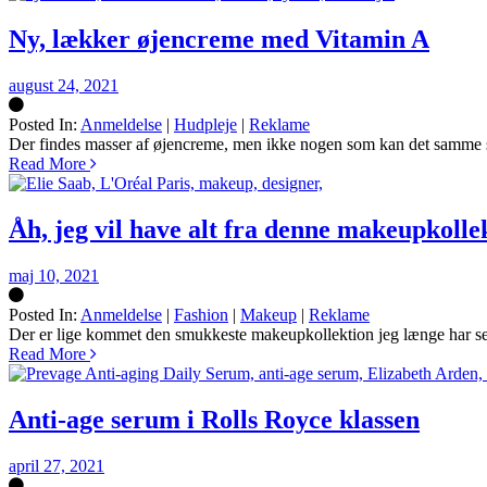
Ny, lækker øjencreme med Vitamin A
august 24, 2021
Posted In:
Anmeldelse
|
Hudpleje
|
Reklame
Silke
Der findes masser af øjencreme, men ikke nogen som kan det samme 
Read More
Åh, jeg vil have alt fra denne makeupkolle
maj 10, 2021
Posted In:
Anmeldelse
|
Fashion
|
Makeup
|
Reklame
Silke
Der er lige kommet den smukkeste makeupkollektion jeg længe har set
Read More
Anti-age serum i Rolls Royce klassen
april 27, 2021