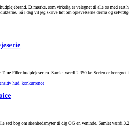
udplejebrand. Et mærke, som virkelig er velegnet til alle os med sart h
ukterne. Så i dag vil jeg skrive lidt om oplevelserne derfra og selvfølgel
jeserie
Time Filler hudplejeserien. Samlet værdi 2.350 kr. Serien er beregnet ti
oice
lille sød bog om skønhedsmyter til dig OG en veninde. Samlet værdi 3.2