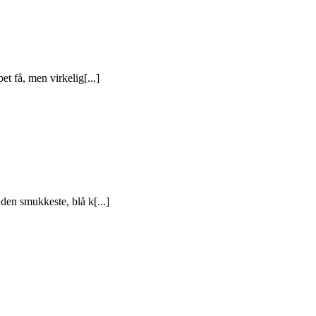
t få, men virkelig[...]
den smukkeste, blå k[...]