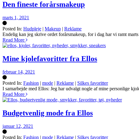
Den fineste forårsmakeup
marts 1, 2021
Posted In:
Hudpleje
|
Makeup
|
Reklame
Silke
Endelig kan jeg skrive ordet forårsmakeup, for i dag har vi ramt marts
Read More
Mine kjolefavoritter fra Ellos
februar 14, 2021
Posted In:
Fashion
|
mode
|
Reklame
|
Silkes favoritter
Silke
I samarbejde med Ellos: Jeg har udvalgt nogle af mine personlige kjole
Read More
Budgetvenlig mode fra Ellos
januar 12, 2021
Posted In:
Fashion
|
mode
|
Reklame
|
Silkes favoritter