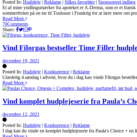
Posted In:
Hudpleje
|
Reklame
|
Silkes favoritter
|
Sponsoreret indlæg
Silke
Et af mine yndlingsmærker fra apoteket er A-Derma, som er et fransk h
sommerferien på en tur til Toulouse i Frankrig for at lære mere om prod
Read More
70
Comments
Share:
Vind Filorgas bestseller Time Filler hudple
december 19, 2021
Posted In:
Hudpleje
|
Konkurrence
|
Reklame
Silke
Glædelig 4.søndag i advent, hvor du i dag kan vinde Filorgas besteller 
Read More
Vind komplet hudplejeserie fra Paula’s Ch
december 12, 2021
Posted In:
Hudpleje
|
Konkurrence
|
Reklame
Silke
I dag kan du vinde en komplet hudplejeserie fra Paula's Choice + en 
Read More