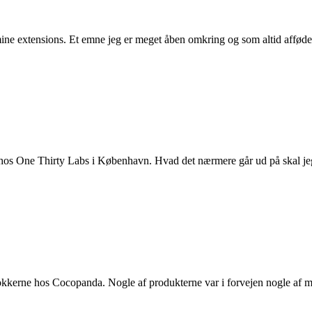
 mine extensions. Et emne jeg er meget åben omkring og som altid affød
en hos One Thirty Labs i København. Hvad det nærmere går ud på skal j
lokkerne hos Cocopanda. Nogle af produkterne var i forvejen nogle af min