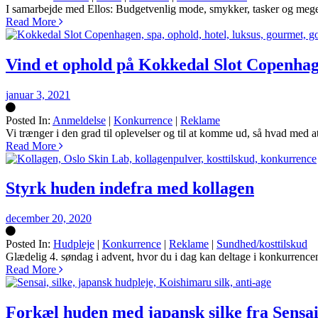
Silke
I samarbejde med Ellos: Budgetvenlig mode, smykker, tasker og meget an
Read More
Vind et ophold på Kokkedal Slot Copenha
januar 3, 2021
Posted In:
Anmeldelse
|
Konkurrence
|
Reklame
Silke
Vi trænger i den grad til oplevelser og til at komme ud, så hvad med 
Read More
Styrk huden indefra med kollagen
december 20, 2020
Posted In:
Hudpleje
|
Konkurrence
|
Reklame
|
Sundhed/kosttilskud
Silke
Glædelig 4. søndag i advent, hvor du i dag kan deltage i konkurrenc
Read More
Forkæl huden med japansk silke fra Sensa