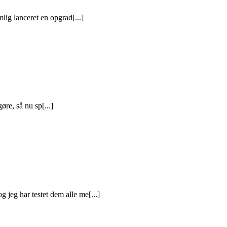
ig lanceret en opgrad[...]
øre, så nu sp[...]
jeg har testet dem alle me[...]