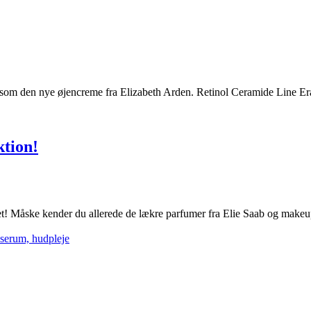
som den nye øjencreme fra Elizabeth Arden. Retinol Ceramide Line Er
ktion!
! Måske kender du allerede de lækre parfumer fra Elie Saab og makeupp