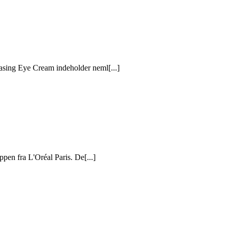
asing Eye Cream indeholder neml[...]
en fra L'Oréal Paris. De[...]