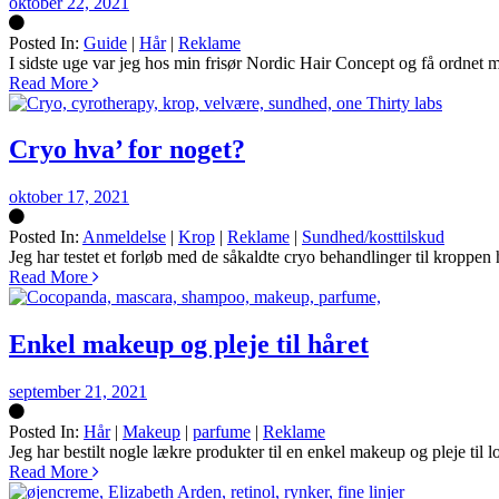
oktober 22, 2021
Posted In:
Guide
|
Hår
|
Reklame
Silke
I sidste uge var jeg hos min frisør Nordic Hair Concept og få ordnet
Read More
Cryo hva’ for noget?
oktober 17, 2021
Posted In:
Anmeldelse
|
Krop
|
Reklame
|
Sundhed/kosttilskud
Silke
Jeg har testet et forløb med de såkaldte cryo behandlinger til kropp
Read More
Enkel makeup og pleje til håret
september 21, 2021
Posted In:
Hår
|
Makeup
|
parfume
|
Reklame
Silke
Jeg har bestilt nogle lækre produkter til en enkel makeup og pleje til 
Read More