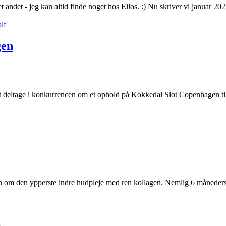
det - jeg kan altid finde noget hos Ellos. :) Nu skriver vi januar 2021
gen
at deltage i konkurrencen om et ophold på Kokkedal Slot Copenhagen til 
en om den ypperste indre hudpleje med ren kollagen. Nemlig 6 måneders 
i