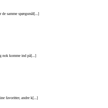
er de samme spørgsmål[...]
eg nok komme ind på[...]
e favoritter, andre k[...]