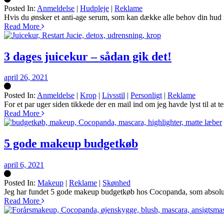
Posted In:
Anmeldelse
|
Hudpleje
|
Reklame
Silke
Hvis du ønsker et anti-age serum, som kan dække alle behov din hud m
Read More
3 dages juicekur – sådan gik det!
april 26, 2021
Posted In:
Anmeldelse
|
Krop
|
Livsstil
|
Personligt
|
Reklame
Silke
For et par uger siden tikkede der en mail ind om jeg havde lyst til at te
Read More
5 gode makeup budgetkøb
april 6, 2021
Posted In:
Makeup
|
Reklame
|
Skønhed
Silke
Jeg har fundet 5 gode makeup budgetkøb hos Cocopanda, som absolut sk
Read More