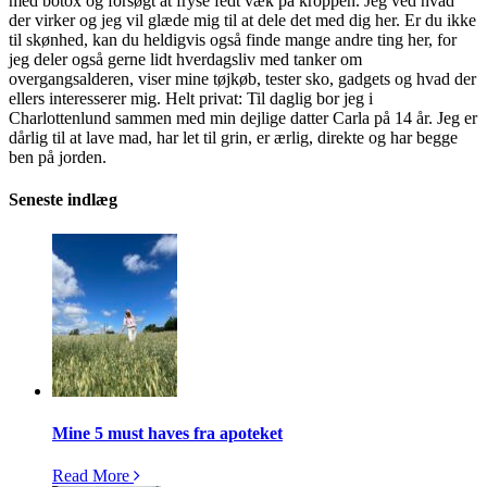
med botox og forsøgt at fryse fedt væk på kroppen. Jeg ved hvad
der virker og jeg vil glæde mig til at dele det med dig her. Er du ikke
til skønhed, kan du heldigvis også finde mange andre ting her, for
jeg deler også gerne lidt hverdagsliv med tanker om
overgangsalderen, viser mine tøjkøb, tester sko, gadgets og hvad der
ellers interesserer mig. Helt privat: Til daglig bor jeg i
Charlottenlund sammen med min dejlige datter Carla på 14 år. Jeg er
dårlig til at lave mad, har let til grin, er ærlig, direkte og har begge
ben på jorden.
Seneste indlæg
Mine 5 must haves fra apoteket
Read More