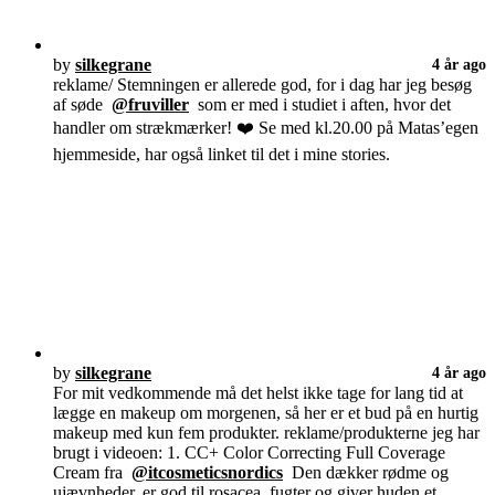
by
silkegrane
4 år ago
reklame/ Stemningen er allerede god, for i dag har jeg besøg
af søde
@fruviller
som er med i studiet i aften, hvor det
handler om strækmærker! ❤️ Se med kl.20.00 på Matas’egen
hjemmeside, har også linket til det i mine stories.
by
silkegrane
4 år ago
For mit vedkommende må det helst ikke tage for lang tid at
lægge en makeup om morgenen, så her er et bud på en hurtig
makeup med kun fem produkter. reklame/produkterne jeg har
brugt i videoen: 1. CC+ Color Correcting Full Coverage
Cream fra
@itcosmeticsnordics
Den dækker rødme og
ujævnheder, er god til rosacea, fugter og giver huden et