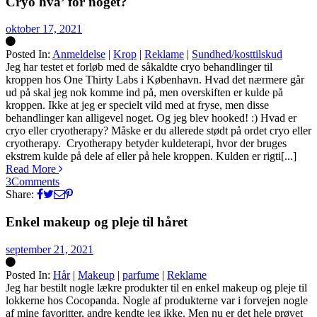
Cryo hva’ for noget?
oktober 17, 2021
Posted In:
Anmeldelse
|
Krop
|
Reklame
|
Sundhed/kosttilskud
Silke
Jeg har testet et forløb med de såkaldte cryo behandlinger til
kroppen hos One Thirty Labs i København. Hvad det nærmere går
ud på skal jeg nok komme ind på, men overskiften er kulde på
kroppen. Ikke at jeg er specielt vild med at fryse, men disse
behandlinger kan alligevel noget. Og jeg blev hooked! :) Hvad er
cryo eller cryotherapy? Måske er du allerede stødt på ordet cryo eller
cryotherapy. Cryotherapy betyder kuldeterapi, hvor der bruges
ekstrem kulde på dele af eller på hele kroppen. Kulden er rigti[...]
Read More
3
Comments
Share:
Enkel makeup og pleje til håret
september 21, 2021
Posted In:
Hår
|
Makeup
|
parfume
|
Reklame
Silke
Jeg har bestilt nogle lækre produkter til en enkel makeup og pleje til
lokkerne hos Cocopanda. Nogle af produkterne var i forvejen nogle
af mine favoritter, andre kendte jeg ikke. Men nu er det hele prøvet