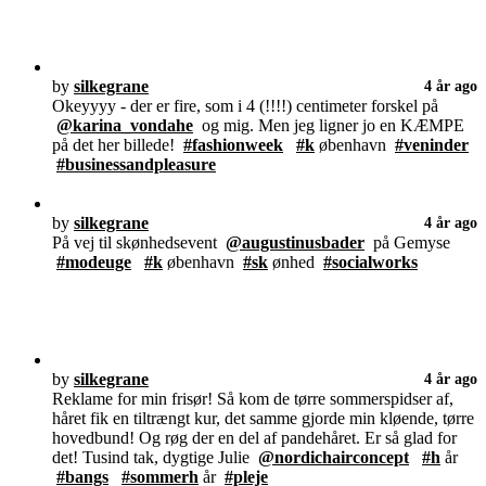
by
silkegrane
4 år ago
Okeyyyy - der er fire, som i 4 (!!!!) centimeter forskel på
@karina_vondahe
og mig. Men jeg ligner jo en KÆMPE
på det her billede!
#fashionweek
#k
øbenhavn
#veninder
#businessandpleasure
by
silkegrane
4 år ago
På vej til skønhedsevent
@augustinusbader
på Gemyse
#modeuge
#k
øbenhavn
#sk
ønhed
#socialworks
by
silkegrane
4 år ago
Reklame for min frisør! Så kom de tørre sommerspidser af,
håret fik en tiltrængt kur, det samme gjorde min kløende, tørre
hovedbund! Og røg der en del af pandehåret. Er så glad for
det! Tusind tak, dygtige Julie
@nordichairconcept
#h
år
#bangs
#sommerh
år
#pleje