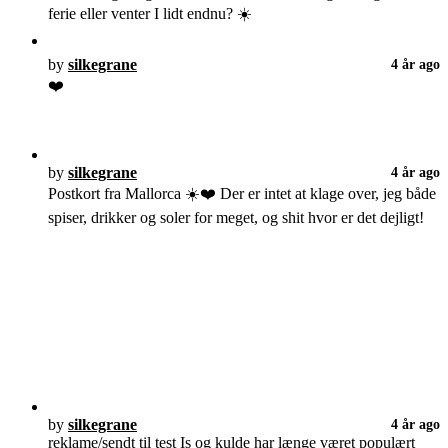
ferie eller venter I lidt endnu? ☀️
by
silkegrane
4 år ago
❤️
by
silkegrane
4 år ago
Postkort fra Mallorca ☀️❤️ Der er intet at klage over, jeg både
spiser, drikker og soler for meget, og shit hvor er det dejligt!
by
silkegrane
4 år ago
reklame/sendt til test Is og kulde har længe været populært