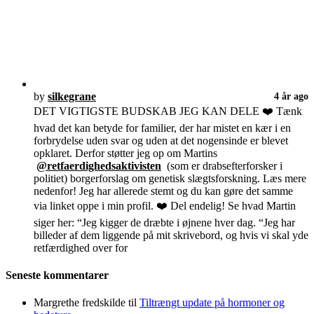
by
silkegrane
4 år ago
DET VIGTIGSTE BUDSKAB JEG KAN DELE ❤️ Tænk
hvad det kan betyde for familier, der har mistet en kær i en
forbrydelse uden svar og uden at det nogensinde er blevet
opklaret. Derfor støtter jeg op om Martins
@retfaerdighedsaktivisten
(som er drabsefterforsker i
politiet) borgerforslag om genetisk slægtsforskning. Læs mere
nedenfor! Jeg har allerede stemt og du kan gøre det samme
via linket oppe i min profil. ❤️ Del endelig! Se hvad Martin
siger her: “Jeg kigger de dræbte i øjnene hver dag. “Jeg har
billeder af dem liggende på mit skrivebord, og hvis vi skal yde
retfærdighed over for
Seneste kommentarer
Margrethe fredskilde
til
Tiltrængt update på hormoner og