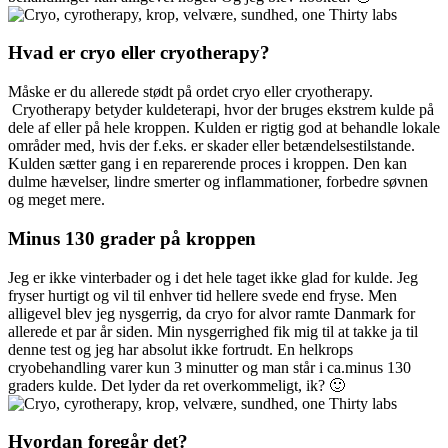
Hvad er cryo eller cryotherapy?
Måske er du allerede stødt på ordet cryo eller cryotherapy.
Cryotherapy betyder kuldeterapi, hvor der bruges ekstrem kulde på
dele af eller på hele kroppen. Kulden er rigtig god at behandle lokale
områder med, hvis der f.eks. er skader eller betændelsestilstande.
Kulden sætter gang i en reparerende proces i kroppen. Den kan
dulme hævelser, lindre smerter og inflammationer, forbedre søvnen
og meget mere.
Minus 130 grader på kroppen
Jeg er ikke vinterbader og i det hele taget ikke glad for kulde. Jeg
fryser hurtigt og vil til enhver tid hellere svede end fryse. Men
alligevel blev jeg nysgerrig, da cryo for alvor ramte Danmark for
allerede et par år siden. Min nysgerrighed fik mig til at takke ja til
denne test og jeg har absolut ikke fortrudt. En helkrops
cryobehandling varer kun 3 minutter og man står i ca.minus 130
graders kulde. Det lyder da ret overkommeligt, ik? 🙂
Hvordan foregår det?