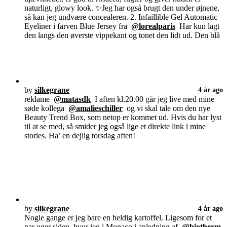
naturligt, glowy look. ✨Jeg har også brugt den under øjnene,
så kan jeg undvære concealeren. 2. Infaillible Gel Automatic
Eyeliner i farven Blue Jersey fra
@lorealparis
Har kun lagt
den langs den øverste vippekant og tonet den lidt ud. Den blå
by
silkegrane
4 år ago
reklame
@matasdk
I aften kl.20.00 går jeg live med mine
søde kollega
@amalieschiller
og vi skal tale om den nye
Beauty Trend Box, som netop er kommet ud. Hvis du har lyst
til at se med, så smider jeg også lige et direkte link i mine
stories. Ha’ en dejlig torsdag aften!
by
silkegrane
4 år ago
Nogle gange er jeg bare en heldig kartoffel. Ligesom for et
par uger siden, hvor jeg i Monaco i anledning af
@biotherm