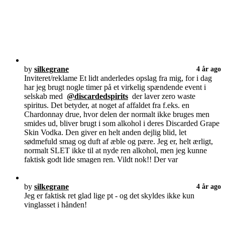
by
silkegrane
4 år ago
Inviteret/reklame Et lidt anderledes opslag fra mig, for i dag
har jeg brugt nogle timer på et virkelig spændende event i
selskab med
@discardedspirits
der laver zero waste
spiritus. Det betyder, at noget af affaldet fra f.eks. en
Chardonnay drue, hvor delen der normalt ikke bruges men
smides ud, bliver brugt i som alkohol i deres Discarded Grape
Skin Vodka. Den giver en helt anden dejlig blid, let
sødmefuld smag og duft af æble og pære. Jeg er, helt ærligt,
normalt SLET ikke til at nyde ren alkohol, men jeg kunne
faktisk godt lide smagen ren. Vildt nok!! Der var
by
silkegrane
4 år ago
Jeg er faktisk ret glad lige pt - og det skyldes ikke kun
vinglasset i hånden!