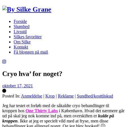
Forside
Skønhed
Livsstil
Silkes favoritter
Om Silke
Kontakt
Få bloggen på mail
Cryo hva’ for noget?
oktober 17, 2021
Posted In:
Anmeldelse
|
Krop
|
Reklame
|
Sundhed/kosttilskud
Silke
Jeg har testet et forløb med de såkaldte cryo behandlinger til
kroppen hos
One Thirty Labs
i København. Hvad det nærmere går
ud på skal jeg nok komme ind på, men overskiften er
kulde på
kroppen
. Ikke at jeg er specielt vild med at fryse, men disse
behandlinger kan alligevel noget. Og jeg blev hooked! 🙂