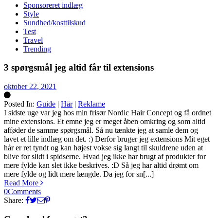
Sponsoreret indlæg
Style
Sundhed/kosttilskud
Test
Travel
Trending
3 spørgsmål jeg altid får til extensions
oktober 22, 2021
Posted In:
Guide
|
Hår
|
Reklame
Silke
I sidste uge var jeg hos min frisør Nordic Hair Concept og få ordnet
mine extensions. Et emne jeg er meget åben omkring og som altid
afføder de samme spørgsmål. Så nu tænkte jeg at samle dem og
lavet et lille indlæg om det. :) Derfor bruger jeg extensions Mit eget
hår er ret tyndt og kan højest vokse sig langt til skuldrene uden at
blive for slidt i spidserne. Hvad jeg ikke har brugt af produkter for
mere fylde kan slet ikke beskrives. :D Så jeg har altid drømt om
mere fylde og lidt mere længde. Da jeg for sn[...]
Read More
0
Comments
Share: