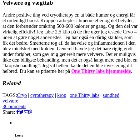
Velvære og vægttab
Andre positive ting ved cryotherapy er, at både humør og energi får
et ordentligt boost. Kroppen arbejder i timerne efter og det betyder,
at den forbrænder omkring 500-600 kalorier pr gang. Og den del var
virkelig effektiv! Jeg tabte 2,5 kilo på de fire uger jeg testede Cryo –
uden at gøre noget anderledes. Jeg har også en dårlig skulder, som
fik det bedre. Smerterne tog af, da hævelse og inflammationen i den
blev mindsket med kulden. Generelt havde jeg det bare rigtig godt
under forløbet, som gav mig generelt mere velvære. Det er muligvis
ikke den billigste behandling, men det er også langt mere end blot en
“kropsbehandling”. Jeg vil hellere kalde det en lille investering dit
helbred. Du kan se priserne her på
One Thirty labs hjemmeside
.
Related
TAGS:
Cryo
|
cyrotherapy
|
krop
|
one Thirty labs
|
sundhed
|
velvære
3
Comments
Share:
Lotte