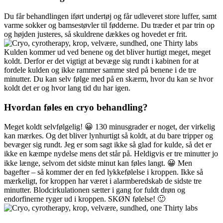
Du får behandlingen iført undertøj og får udleveret store luffer, samt
varme sokker og bamsestøvler til fødderne. Du træder et par trin op
og højden justeres, så skuldrene dækkes og hovedet er frit.
Kulden kommer ud ved benene og det bliver hurtigt meget, meget
koldt. Derfor er det vigtigt at bevæge sig rundt i kabinen for at
fordele kulden og ikke rammer samme sted på benene i de tre
minutter. Du kan selv følge med på en skærm, hvor du kan se hvor
koldt det er og hvor lang tid du har igen.
Hvordan føles en cryo behandling?
Meget koldt selvfølgelig! 😀 130 minusgrader er noget, der virkelig
kan mærkes. Og det bliver lynhurtigt så koldt, at du bare tripper og
bevæger sig rundt. Jeg er som sagt ikke så glad for kulde, så det er
ikke en kæmpe nydelse mens det står på. Heldigvis er tre minutter jo
ikke længe, selvom det sidste minut kan føles langt. 😀 Men
bagefter – så kommer der en fed lykkefølelse i kroppen. Ikke så
mærkeligt, for kroppen har været i alarmberedskab de sidste tre
minutter. Blodcirkulationen sætter i gang for fuldt drøn og
endorfinerne ryger ud i kroppen. SKØN følelse! 🙂