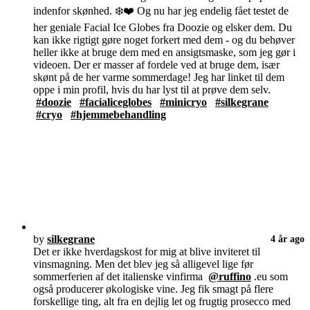
indenfor skønhed. ❄️❤️ Og nu har jeg endelig fået testet de
her geniale Facial Ice Globes fra Doozie og elsker dem. Du
kan ikke rigtigt gøre noget forkert med dem - og du behøver
heller ikke at bruge dem med en ansigtsmaske, som jeg gør i
videoen. Der er masser af fordele ved at bruge dem, især
skønt på de her varme sommerdage! Jeg har linket til dem
oppe i min profil, hvis du har lyst til at prøve dem selv.
#doozie
#facialiceglobes
#minicryo
#silkegrane
#cryo
#hjemmebehandling
by
silkegrane
4 år ago
Det er ikke hverdagskost for mig at blive inviteret til
vinsmagning. Men det blev jeg så alligevel lige før
sommerferien af det italienske vinfirma
@ruffino
.eu som
også producerer økologiske vine. Jeg fik smagt på flere
forskellige ting, alt fra en dejlig let og frugtig prosecco med