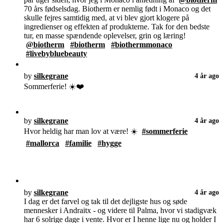
70 års fødselsdag. Biotherm er nemlig født i Monaco og det
skulle fejres samtidig med, at vi blev gjort klogere på
ingredienser og effekten af produkterne. Tak for den bedste
tur, en masse spændende oplevelser, grin og læring!
@biotherm
#biotherm
#biothermmonaco
#livebybluebeauty
by
silkegrane
4 år ago
Sommerferie! ☀️❤️
by
silkegrane
4 år ago
Hvor heldig har man lov at være! ☀️
#sommerferie
#mallorca
#familie
#hygge
by
silkegrane
4 år ago
I dag er det farvel og tak til det dejligste hus og søde
mennesker i Andraitx - og videre til Palma, hvor vi stadigvæk
har 6 solrige dage i vente. Hvor er I henne lige nu og holder I