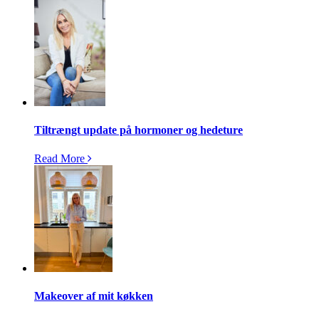
Tiltrængt update på hormoner og hedeture
Read More
Makeover af mit køkken