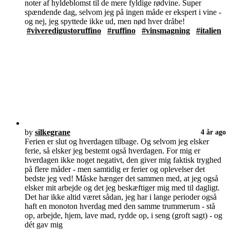
noter af hyldeblomst til de mere fyldige rødvine. Super
spændende dag, selvom jeg på ingen måde er ekspert i vine -
og nej, jeg spyttede ikke ud, men nød hver dråbe!
#viveredigustoruffino
#ruffino
#vinsmagning
#italien
by
silkegrane
4 år ago
Ferien er slut og hverdagen tilbage. Og selvom jeg elsker
ferie, så elsker jeg bestemt også hverdagen. For mig er
hverdagen ikke noget negativt, den giver mig faktisk tryghed
på flere måder - men samtidig er ferier og oplevelser det
bedste jeg ved! Måske hænger det sammen med, at jeg også
elsker mit arbejde og det jeg beskæftiger mig med til dagligt.
Det har ikke altid været sådan, jeg har i lange perioder også
haft en monoton hverdag med den samme trummerum - stå
op, arbejde, hjem, lave mad, rydde op, i seng (groft sagt) - og
dét gav mig