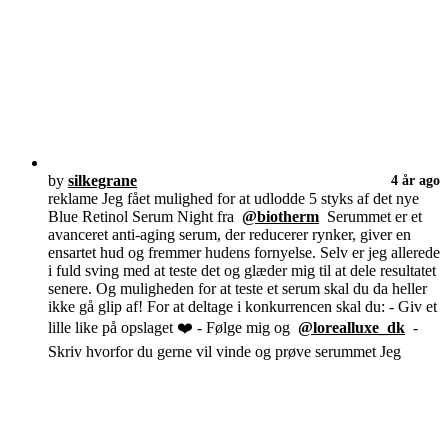
by
silkegrane
4 år ago
reklame Jeg fået mulighed for at udlodde 5 styks af det nye
Blue Retinol Serum Night fra
@biotherm
Serummet er et
avanceret anti-aging serum, der reducerer rynker, giver en
ensartet hud og fremmer hudens fornyelse. Selv er jeg allerede
i fuld sving med at teste det og glæder mig til at dele resultatet
senere. Og muligheden for at teste et serum skal du da heller
ikke gå glip af! For at deltage i konkurrencen skal du: - Giv et
lille like på opslaget ❤️ - Følge mig og
@lorealluxe_dk
-
Skriv hvorfor du gerne vil vinde og prøve serummet Jeg