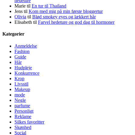
hedeture
Marie
til
En tur til Thailand
Jens
til
Kom med mig på min første bloggertur
Olivia
til
Blød smokey eyes og lækkert hår
Elisabeth
til
Farvel hedeture og god dag til hormoner
Kategorier
Anmeldelse
Fashion
Guide
Hår
Hudpleje
Konkurrence
Krop
Livsstil
Makeup
mode
Negle
parfume
Personligt
Reklame
Silkes favoritter
Skønhed
Social