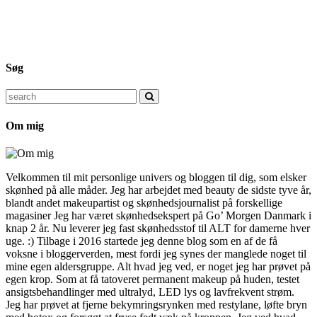
Søg
Search
for:
Om mig
Velkommen til mit personlige univers og bloggen til dig, som elsker
skønhed på alle måder. Jeg har arbejdet med beauty de sidste tyve år,
blandt andet makeupartist og skønhedsjournalist på forskellige
magasiner Jeg har været skønhedsekspert på Go’ Morgen Danmark i
knap 2 år. Nu leverer jeg fast skønhedsstof til ALT for damerne hver
uge. :) Tilbage i 2016 startede jeg denne blog som en af de få
voksne i bloggerverden, mest fordi jeg synes der manglede noget til
mine egen aldersgruppe. Alt hvad jeg ved, er noget jeg har prøvet på
egen krop. Som at få tatoveret permanent makeup på huden, testet
ansigtsbehandlinger med ultralyd, LED lys og lavfrekvent strøm.
Jeg har prøvet at fjerne bekymringsrynken med restylane, løfte bryn