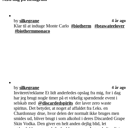
by
silkegrane
4 år ago
Klar til at indtage Monte Carlo
#biotherm
#beawateelover
#biothermmonaco
by
silkegrane
4 år ago
Inviteret/reklame Et lidt anderledes opslag fra mig, for i dag
har jeg brugt nogle timer på et virkelig spændende event i
selskab med
@discardedspirits
der laver zero waste
spiritus. Det betyder, at noget af affaldet fra f.eks. en
Chardonnay drue, hvor delen der normalt ikke bruges men
smides ud, bliver brugt i som alkohol i deres Discarded Grape
Skin Vodka. Den giver en helt anden dejlig blid, let