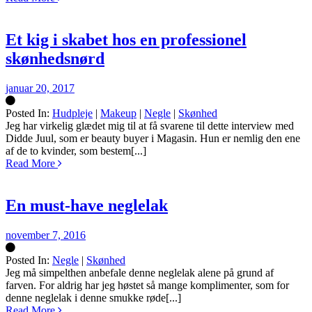
Et kig i skabet hos en professionel
skønhedsnørd
januar 20, 2017
Posted In:
Hudpleje
|
Makeup
|
Negle
|
Skønhed
Silke
Jeg har virkelig glædet mig til at få svarene til dette interview med
Didde Juul, som er beauty buyer i Magasin. Hun er nemlig den ene
af de to kvinder, som bestem[...]
Read More
En must-have neglelak
november 7, 2016
Posted In:
Negle
|
Skønhed
Silke
Jeg må simpelthen anbefale denne neglelak alene på grund af
farven. For aldrig har jeg høstet så mange komplimenter, som for
denne neglelak i denne smukke røde[...]
Read More