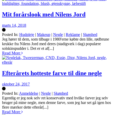
Mit forårslook med Nilens Jord
marts 14, 2018
Posted In:
Hudpleje
|
Makeup
|
Negle
|
Reklame
|
Skønhed
Silke
Jeg hører til dem, som tilbage i 1980'erne købte den lille, rødbrune
krukke fra Nilens Jord med deres (stadigvæk i dag) populære
solskinspudder i. Det er et af[...]
Read More
Efterårets hotteste farve til dine negle
oktober 24, 2017
Posted In:
Anmeldelse
|
Negle
|
Skønhed
Silke
Egentlig er jeg nok selv ret konservativ med hvilke farver jeg selv
bruger på mine negle, men denne farve, som jeg har set gå igen hos
flere mærker dette efterår[...]
Read More