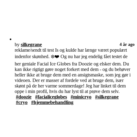
by
silkegrane
4 år ago
reklame/sendt til test Is og kulde har længe været populært
indenfor skønhed. ❄️❤️ Og nu har jeg endelig fået testet de
her geniale Facial Ice Globes fra Doozie og elsker dem. Du
kan ikke rigtigt gøre noget forkert med dem - og du behøver
heller ikke at bruge dem med en ansigtsmaske, som jeg gør i
videoen. Der er masser af fordele ved at bruge dem, især
skønt på de her varme sommerdage! Jeg har linket til dem
oppe i min profil, hvis du har lyst til at prøve dem selv.
#doozie
#facialiceglobes
#minicryo
#silkegrane
#cryo
#hjemmebehandling