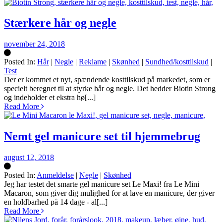
Stærkere hår og negle
november 24, 2018
Posted In:
Hår
|
Negle
|
Reklame
|
Skønhed
|
Sundhed/kosttilskud
|
Test
Silke
Der er kommet et nyt, spændende kosttilskud på markedet, som er
specielt beregnet til at styrke hår og negle. Det hedder Biotin Strong
og indeholder et ekstra hø[...]
Read More
Nemt gel manicure set til hjemmebrug
august 12, 2018
Posted In:
Anmeldelse
|
Negle
|
Skønhed
Silke
Jeg har testet det smarte gel manicure set Le Maxi! fra Le Mini
Macaron, som giver dig mulighed for at lave en manicure, der giver
en holdbarhed på 14 dage - al[...]
Read More