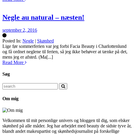
Negle au natural – næsten!
september 2, 2016
Posted In:
Negle
|
Skønhed
Silke
Lige før sommerferien var jeg forbi Facia Beauty i Charlottenlund
og få ordnet neglene til ferien, så jeg ikke behøver at tænke på det,
mens jeg er afsted. (Ma[...]
Read More
Søg
Search
for:
Om mig
Velkommen til mit personlige univers og bloggen til dig, som elsker
skønhed på alle måder. Jeg har arbejdet med beauty de sidste tyve år,
blandt andet makeupartist og skønhedsjournalist på forskellige