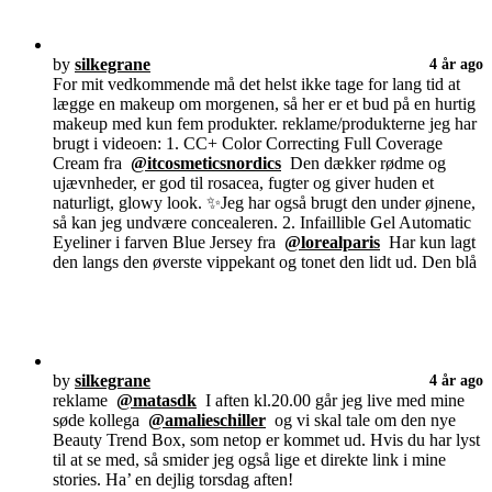
by
silkegrane
4 år ago
For mit vedkommende må det helst ikke tage for lang tid at
lægge en makeup om morgenen, så her er et bud på en hurtig
makeup med kun fem produkter. reklame/produkterne jeg har
brugt i videoen: 1. CC+ Color Correcting Full Coverage
Cream fra
@itcosmeticsnordics
Den dækker rødme og
ujævnheder, er god til rosacea, fugter og giver huden et
naturligt, glowy look. ✨Jeg har også brugt den under øjnene,
så kan jeg undvære concealeren. 2. Infaillible Gel Automatic
Eyeliner i farven Blue Jersey fra
@lorealparis
Har kun lagt
den langs den øverste vippekant og tonet den lidt ud. Den blå
by
silkegrane
4 år ago
reklame
@matasdk
I aften kl.20.00 går jeg live med mine
søde kollega
@amalieschiller
og vi skal tale om den nye
Beauty Trend Box, som netop er kommet ud. Hvis du har lyst
til at se med, så smider jeg også lige et direkte link i mine
stories. Ha’ en dejlig torsdag aften!