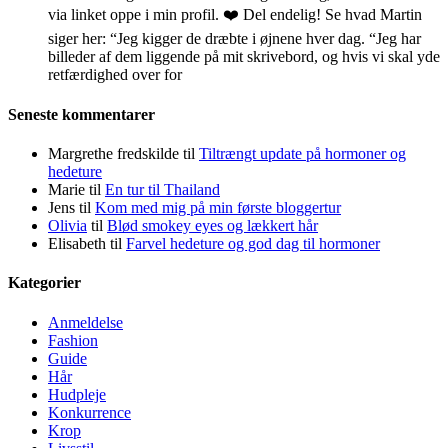
via linket oppe i min profil. ❤️ Del endelig! Se hvad Martin
siger her: “Jeg kigger de dræbte i øjnene hver dag. “Jeg har
billeder af dem liggende på mit skrivebord, og hvis vi skal yde
retfærdighed over for
Seneste kommentarer
Margrethe fredskilde
til
Tiltrængt update på hormoner og
hedeture
Marie
til
En tur til Thailand
Jens
til
Kom med mig på min første bloggertur
Olivia
til
Blød smokey eyes og lækkert hår
Elisabeth
til
Farvel hedeture og god dag til hormoner
Kategorier
Anmeldelse
Fashion
Guide
Hår
Hudpleje
Konkurrence
Krop