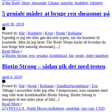
5 geniale måder at bruge ren sheasmør på
april 30, 2019
Posted In:
Hår
|
Hudpleje
|
Krop
|
Negle
|
Reklame
Silke
Egentlig er jeg slet ikke gør-det-selv-typen, når det kommer til
kosmetik. Men da jeg læste The Body Shops hacks til hvordan du
kan bruge helt naturlig sheasmør,[...]
Read More
Biotin Strong – sådan gik det med testen
april 4, 2019
Posted In:
Hår
|
Negle
|
Reklame
|
Sundhed/kosttilskud
|
Test
Silke
Tilbage i november ledte jeg efter 3 testpersoner, som sammen med
mig ville teste kosttilskuddet Biotin Strong. Biotin Strong er
beregnet til den indre pleje af hår[...]
Read More