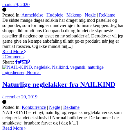
marts 29, 2020
Posted In:
Anmeldelse
|
Hudpleje
|
Makeup
|
Negle
|
Reklame
Silke
De sidste mange dages solskin har draget mig mod pasteller og
solpudder, som for mig er uundværlige i forårsmakeuppen. Jeg har
shoppet lidt rundt hos Cocopanda.dk og fundet de skønneste
pasteller til neglene og testet en ny solpudder af. Derudover vil jeg
gerne give en kæmpe anbefaling til mit go-to produkt, når jeg er
ramt af rosacea. Og ikke mindst mi[...]
Read More
2
Comments
Share:
Naturlige neglelakker fra NAILKIND
december 20, 2019
Posted In:
Konkurrence
|
Negle
|
Reklame
Silke
NAIL•KIND er et nyt, naturligt og vegansk neglelakmærke, som
netop er landet eksklusivt i Normal butikkerne. De kommer i de
smukkeste, brugbare farver og i dag k[...]
Read More