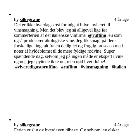
by
silkegrane
4 år ago
Det er ikke hverdagskost for mig at blive inviteret til
vinsmagning. Men det blev jeg så alligevel lige før
sommerferien af det italienske vinfirma
@ruffino
.eu som
også producerer økologiske vine. Jeg fik smagt på flere
forskellige ting, alt fra en dejlig let og frugtig prosecco med
noter af hyldeblomst til de mere fyldige rødvine. Super
spændende dag, selvom jeg på ingen måde er ekspert i vine -
og nej, jeg spyttede ikke ud, men nød hver dråbe!
#viveredigustoruffino
#ruffino
#vinsmagning
#italien
by
silkegrane
4 år ago
Ferien er slut og hverdagen tilbage. Og selvom jeg elsker