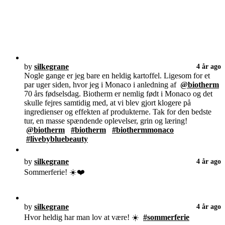
by
silkegrane
4 år ago
Nogle gange er jeg bare en heldig kartoffel. Ligesom for et
par uger siden, hvor jeg i Monaco i anledning af
@biotherm
70 års fødselsdag. Biotherm er nemlig født i Monaco og det
skulle fejres samtidig med, at vi blev gjort klogere på
ingredienser og effekten af produkterne. Tak for den bedste
tur, en masse spændende oplevelser, grin og læring!
@biotherm
#biotherm
#biothermmonaco
#livebybluebeauty
by
silkegrane
4 år ago
Sommerferie! ☀️❤️
by
silkegrane
4 år ago
Hvor heldig har man lov at være! ☀️
#sommerferie