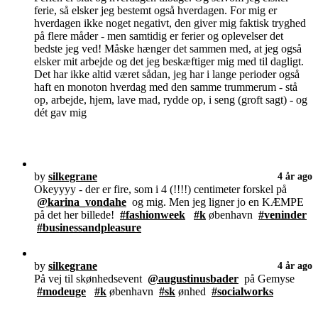
ferie, så elsker jeg bestemt også hverdagen. For mig er
hverdagen ikke noget negativt, den giver mig faktisk tryghed
på flere måder - men samtidig er ferier og oplevelser det
bedste jeg ved! Måske hænger det sammen med, at jeg også
elsker mit arbejde og det jeg beskæftiger mig med til dagligt.
Det har ikke altid været sådan, jeg har i lange perioder også
haft en monoton hverdag med den samme trummerum - stå
op, arbejde, hjem, lave mad, rydde op, i seng (groft sagt) - og
dét gav mig
by
silkegrane
4 år ago
Okeyyyy - der er fire, som i 4 (!!!!) centimeter forskel på
@karina_vondahe
og mig. Men jeg ligner jo en KÆMPE
på det her billede!
#fashionweek
#k
øbenhavn
#veninder
#businessandpleasure
by
silkegrane
4 år ago
På vej til skønhedsevent
@augustinusbader
på Gemyse
#modeuge
#k
øbenhavn
#sk
ønhed
#socialworks