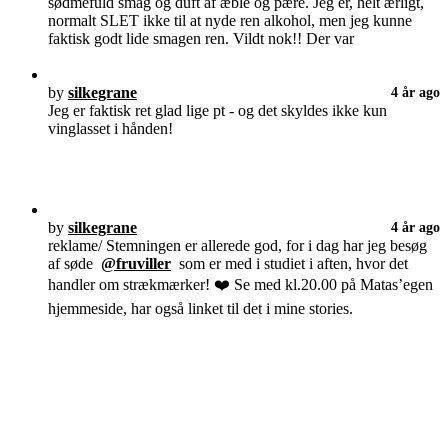
sødmefuld smag og duft af æble og pære. Jeg er, helt ærligt,
normalt SLET ikke til at nyde ren alkohol, men jeg kunne
faktisk godt lide smagen ren. Vildt nok!! Der var
by
silkegrane
4 år ago
Jeg er faktisk ret glad lige pt - og det skyldes ikke kun
vinglasset i hånden!
by
silkegrane
4 år ago
reklame/ Stemningen er allerede god, for i dag har jeg besøg
af søde
@fruviller
som er med i studiet i aften, hvor det
handler om strækmærker! ❤️ Se med kl.20.00 på Matas’egen
hjemmeside, har også linket til det i mine stories.