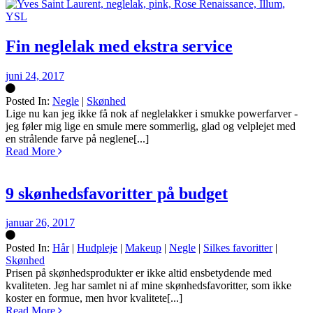
Fin neglelak med ekstra service
juni 24, 2017
Posted In:
Negle
|
Skønhed
Silke
Lige nu kan jeg ikke få nok af neglelakker i smukke powerfarver -
jeg føler mig lige en smule mere sommerlig, glad og velplejet med
en strålende farve på neglene[...]
Read More
9 skønhedsfavoritter på budget
januar 26, 2017
Posted In:
Hår
|
Hudpleje
|
Makeup
|
Negle
|
Silkes favoritter
|
Skønhed
Silke
Prisen på skønhedsprodukter er ikke altid ensbetydende med
kvaliteten. Jeg har samlet ni af mine skønhedsfavoritter, som ikke
koster en formue, men hvor kvalitete[...]
Read More