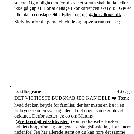
senere. Og muligheden for at teste et serum skal du da heller
ikke gå glip af! For at deltage i konkurrencen skal du: - Giv et
lille like på opslaget ❤️ - Følge mig og
@lorealluxe_dk
-
Skriv hvorfor du gerne vil vinde og prøve serummet Jeg
by
silkegrane
4 år ago
DET VIGTIGSTE BUDSKAB JEG KAN DELE ❤️ Tænk
hvad det kan betyde for familier, der har mistet en kær i en
forbrydelse uden svar og uden at det nogensinde er blevet
opklaret. Derfor støtter jeg op om Martins
@retfaerdighedsaktivisten
(som er drabsefterforsker i
politiet) borgerforslag om genetisk slægtsforskning. Læs mere
nedenfor! Jeg har allerede stemt og du kan gøre det samme