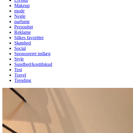
Livsstil
Makeup
mode
Negle
parfume
Personligt
Reklame
Silkes favoritter
Skønhed
Social
Sponsoreret indlæg
Style
Sundhed/kosttilskud
Test
Travel
Trending