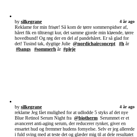
by
silkegrane
4 år ago
Reklame for min frisør! Så kom de tørre sommerspidser af,
håret fik en tiltrængt kur, det samme gjorde min kløende, tørre
hovedbund! Og røg der en del af pandehåret. Er så glad for
det! Tusind tak, dygtige Julie
@nordichairconcept
#h
år
#bangs
#sommerh
år
#pleje
by
silkegrane
4 år ago
reklame Jeg fået mulighed for at udlodde 5 styks af det nye
Blue Retinol Serum Night fra
@biotherm
Serummet er et
avanceret anti-aging serum, der reducerer rynker, giver en
ensartet hud og fremmer hudens fornyelse. Selv er jeg allerede
i fuld sving med at teste det og glæder mig til at dele resultatet