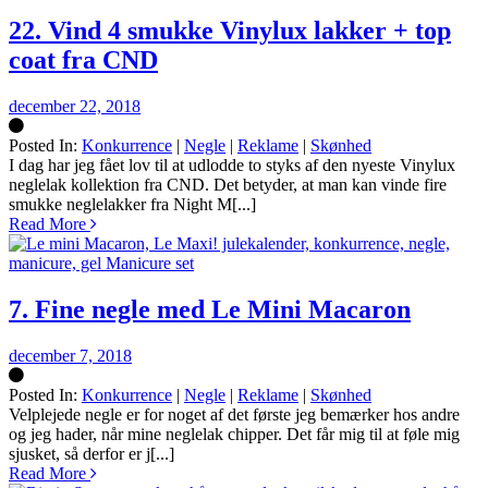
22. Vind 4 smukke Vinylux lakker + top
coat fra CND
december 22, 2018
Posted In:
Konkurrence
|
Negle
|
Reklame
|
Skønhed
Silke
I dag har jeg fået lov til at udlodde to styks af den nyeste Vinylux
neglelak kollektion fra CND. Det betyder, at man kan vinde fire
smukke neglelakker fra Night M[...]
Read More
7. Fine negle med Le Mini Macaron
december 7, 2018
Posted In:
Konkurrence
|
Negle
|
Reklame
|
Skønhed
Silke
Velplejede negle er for noget af det første jeg bemærker hos andre
og jeg hader, når mine neglelak chipper. Det får mig til at føle mig
sjusket, så derfor er j[...]
Read More