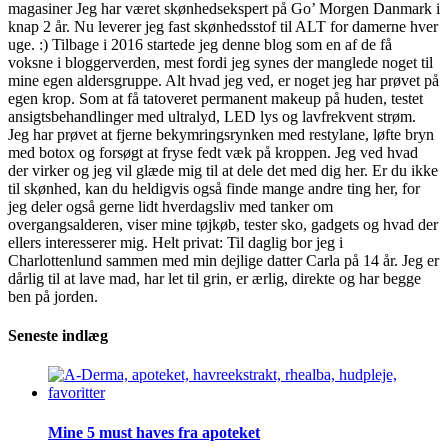
magasiner Jeg har været skønhedsekspert på Go’ Morgen Danmark i
knap 2 år. Nu leverer jeg fast skønhedsstof til ALT for damerne hver
uge. :) Tilbage i 2016 startede jeg denne blog som en af de få
voksne i bloggerverden, mest fordi jeg synes der manglede noget til
mine egen aldersgruppe. Alt hvad jeg ved, er noget jeg har prøvet på
egen krop. Som at få tatoveret permanent makeup på huden, testet
ansigtsbehandlinger med ultralyd, LED lys og lavfrekvent strøm.
Jeg har prøvet at fjerne bekymringsrynken med restylane, løfte bryn
med botox og forsøgt at fryse fedt væk på kroppen. Jeg ved hvad
der virker og jeg vil glæde mig til at dele det med dig her. Er du ikke
til skønhed, kan du heldigvis også finde mange andre ting her, for
jeg deler også gerne lidt hverdagsliv med tanker om
overgangsalderen, viser mine tøjkøb, tester sko, gadgets og hvad der
ellers interesserer mig. Helt privat: Til daglig bor jeg i
Charlottenlund sammen med min dejlige datter Carla på 14 år. Jeg er
dårlig til at lave mad, har let til grin, er ærlig, direkte og har begge
ben på jorden.
Seneste indlæg
Mine 5 must haves fra apoteket