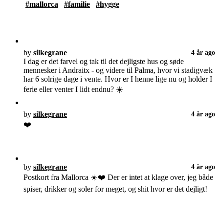
#mallorca
#familie
#hygge
by
silkegrane
4 år ago
I dag er det farvel og tak til det dejligste hus og søde
mennesker i Andraitx - og videre til Palma, hvor vi stadigvæk
har 6 solrige dage i vente. Hvor er I henne lige nu og holder I
ferie eller venter I lidt endnu? ☀️
by
silkegrane
4 år ago
❤️
by
silkegrane
4 år ago
Postkort fra Mallorca ☀️❤️ Der er intet at klage over, jeg både
spiser, drikker og soler for meget, og shit hvor er det dejligt!