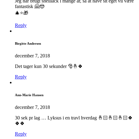
Jeg har brugt shelllack i mange år, så at have sit eget vil være
fantastisk 🤗😍
🎄⭐️🎁
Reply
Birgitte Andersen
december 7, 2018
Det tager kun 30 sekunder 🎅🤞🍀
Reply
Ann-Marie Hansen
december 7, 2018
30 sek pr lag … Lyksus i en travl hverdag 🤞🏻🤞🏻🤞🏻🍀
🍀🍀
Reply