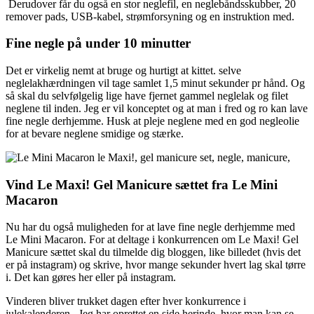
Derudover får du også en stor neglefil, en neglebåndsskubber, 20
remover pads, USB-kabel, strømforsyning og en instruktion med.
Fine negle på under 10 minutter
Det er virkelig nemt at bruge og hurtigt at kittet. selve
neglelakhærdningen vil tage samlet 1,5 minut sekunder pr hånd. Og
så skal du selvfølgelig lige have fjernet gammel neglelak og filet
neglene til inden. Jeg er vil konceptet og at man i fred og ro kan lave
fine negle derhjemme. Husk at pleje neglene med en god negleolie
for at bevare neglene smidige og stærke.
Vind Le Maxi! Gel Manicure sættet fra Le Mini
Macaron
Nu har du også muligheden for at lave fine negle derhjemme med
Le Mini Macaron. For at deltage i konkurrencen om Le Maxi! Gel
Manicure sættet skal du tilmelde dig bloggen, like billedet (hvis det
er på instagram) og skrive, hvor mange sekunder hvert lag skal tørre
i. Det kan gøres her eller på instagram.
Vinderen bliver trukket dagen efter hver konkurrence i
julekalenderen. Jeg har oprettet en side herinde, hvor man kan se