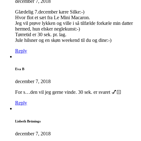
december 7, 2018
Glædelig 7.december kære Silke:-)
Hvor flot et sæt fra Le Mini Macaron.
Jeg vil prøve lykken og ville i så tilfælde forkæle min datter
hermed, hun elsker neglekunst:-)
Tørretid er 30 sek. pr. lag.
Jule hilsner og en skøn weekend til du og dine:-)
Reply
Eva B
december 7, 2018
For s…den vil jeg gerne vinde. 30 sek. er svaret 💅🏻
Reply
Lisbeth Brünings
december 7, 2018