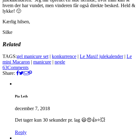
hvem der har vundet, men vinderen får også direkte besked. Held &
lykke! 🙂
Kærlig hilsen,
Silke
Related
TAGS:
gel manicure set
|
konkurrence
|
Le Maxi! julekalender
|
Le
mini Macaron
|
manicure
|
negle
63
Comments
Share:
Pia Leth
december 7, 2018
Det tager kun 30 sekunder pr. lag 😃😍👍⭐️💥
Reply