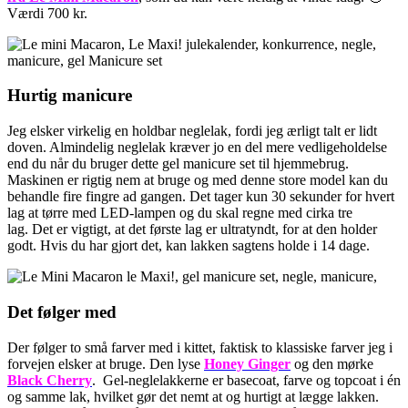
Værdi 700 kr.
Hurtig manicure
Jeg elsker virkelig en holdbar neglelak, fordi jeg ærligt talt er lidt
doven. Almindelig neglelak kræver jo en del mere vedligeholdelse
end du når du bruger dette gel manicure set til hjemmebrug.
Maskinen er rigtig nem at bruge og med denne store model kan du
behandle fire fingre ad gangen. Det tager kun 30 sekunder for hvert
lag at tørre med LED-lampen og du skal regne med cirka tre
lag. Det er vigtigt, at det første lag er ultratyndt, for at den holder
godt. Hvis du har gjort det, kan lakken sagtens holde i 14 dage.
Det følger med
Der følger to små farver med i kittet, faktisk to klassiske farver jeg i
forvejen elsker at bruge. Den lyse
Honey Ginger
og den mørke
Black Cherry
. Gel-neglelakkerne er basecoat, farve og topcoat i én
og samme lak, hvilket gør det nemt at og hurtigt at lægge lakken.