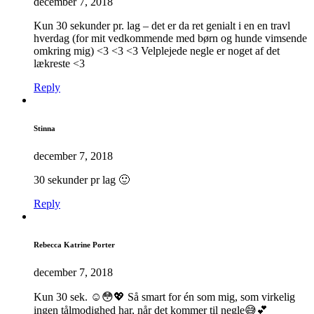
december 7, 2018
Kun 30 sekunder pr. lag – det er da ret genialt i en en travl
hverdag (for mit vedkommende med børn og hunde vimsende
omkring mig) <3 <3 <3 Velplejede negle er noget af det
lækreste <3
Reply
Stinna
december 7, 2018
30 sekunder pr lag 🙂
Reply
Rebecca Katrine Porter
december 7, 2018
Kun 30 sek. ☺️😳💖 Så smart for én som mig, som virkelig
ingen tålmodighed har, når det kommer til negle😅💕