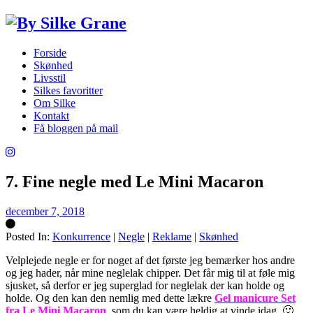
Forside
Skønhed
Livsstil
Silkes favoritter
Om Silke
Kontakt
Få bloggen på mail
7. Fine negle med Le Mini Macaron
december 7, 2018
Posted In:
Konkurrence
|
Negle
|
Reklame
|
Skønhed
Silke
Velplejede negle er for noget af det første jeg bemærker hos andre
og jeg hader, når mine neglelak chipper. Det får mig til at føle mig
sjusket, så derfor er jeg superglad for neglelak der kan holde og
holde. Og den kan den nemlig med dette lækre
Gel manicure Set
fra Le Mini Macaron
, som du kan være heldig at vinde idag. 🙂