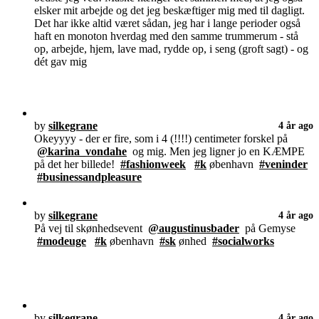
elsker mit arbejde og det jeg beskæftiger mig med til dagligt.
Det har ikke altid været sådan, jeg har i lange perioder også
haft en monoton hverdag med den samme trummerum - stå
op, arbejde, hjem, lave mad, rydde op, i seng (groft sagt) - og
dét gav mig
by
silkegrane
4 år ago
Okeyyyy - der er fire, som i 4 (!!!!) centimeter forskel på
@karina_vondahe
og mig. Men jeg ligner jo en KÆMPE
på det her billede!
#fashionweek
#k
øbenhavn
#veninder
#businessandpleasure
by
silkegrane
4 år ago
På vej til skønhedsevent
@augustinusbader
på Gemyse
#modeuge
#k
øbenhavn
#sk
ønhed
#socialworks
by
silkegrane
4 år ago