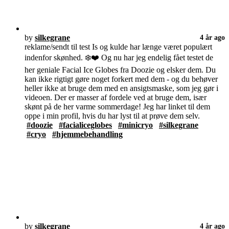
by
silkegrane
4 år ago
reklame/sendt til test Is og kulde har længe været populært
indenfor skønhed. ❄️❤️ Og nu har jeg endelig fået testet de
her geniale Facial Ice Globes fra Doozie og elsker dem. Du
kan ikke rigtigt gøre noget forkert med dem - og du behøver
heller ikke at bruge dem med en ansigtsmaske, som jeg gør i
videoen. Der er masser af fordele ved at bruge dem, især
skønt på de her varme sommerdage! Jeg har linket til dem
oppe i min profil, hvis du har lyst til at prøve dem selv.
#doozie
#facialiceglobes
#minicryo
#silkegrane
#cryo
#hjemmebehandling
by
silkegrane
4 år ago