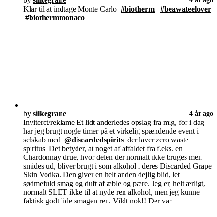
by
silkegrane
4 år ago
Klar til at indtage Monte Carlo
#biotherm
#beawateelover
#biothermmonaco
by
silkegrane
4 år ago
Inviteret/reklame Et lidt anderledes opslag fra mig, for i dag
har jeg brugt nogle timer på et virkelig spændende event i
selskab med
@discardedspirits
der laver zero waste
spiritus. Det betyder, at noget af affaldet fra f.eks. en
Chardonnay drue, hvor delen der normalt ikke bruges men
smides ud, bliver brugt i som alkohol i deres Discarded Grape
Skin Vodka. Den giver en helt anden dejlig blid, let
sødmefuld smag og duft af æble og pære. Jeg er, helt ærligt,
normalt SLET ikke til at nyde ren alkohol, men jeg kunne
faktisk godt lide smagen ren. Vildt nok!! Der var