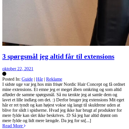
3 spørgsmål jeg altid får til extensions
oktober 22, 2021
Posted In:
Guide
|
Hår
|
Reklame
Silke
I sidste uge var jeg hos min frisør Nordic Hair Concept og få ordnet
mine extensions. Et emne jeg er meget åben omkring og som altid
afføder de samme spørgsmål. Så nu tænkte jeg at samle dem og
lavet et lille indlæg om det. :) Derfor bruger jeg extensions Mit eget
hår er ret tyndt og kan højest vokse sig langt til skuldrene uden at
blive for slidt i spidserne. Hvad jeg ikke har brugt af produkter for
mere fylde kan slet ikke beskrives. :D Så jeg har altid drømt om
mere fylde og lidt mere længde. Da jeg for sn[...]
Read More