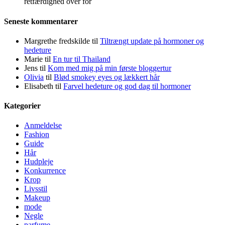
retfærdighed over for
Seneste kommentarer
Margrethe fredskilde
til
Tiltrængt update på hormoner og
hedeture
Marie
til
En tur til Thailand
Jens
til
Kom med mig på min første bloggertur
Olivia
til
Blød smokey eyes og lækkert hår
Elisabeth
til
Farvel hedeture og god dag til hormoner
Kategorier
Anmeldelse
Fashion
Guide
Hår
Hudpleje
Konkurrence
Krop
Livsstil
Makeup
mode
Negle
parfume