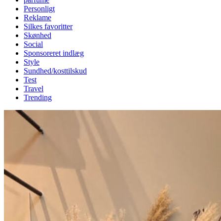
Personligt
Reklame
Silkes favoritter
Skønhed
Social
Sponsoreret indlæg
Style
Sundhed/kosttilskud
Test
Travel
Trending