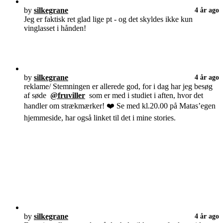
by
silkegrane
4 år ago
Jeg er faktisk ret glad lige pt - og det skyldes ikke kun
vinglasset i hånden!
by
silkegrane
4 år ago
reklame/ Stemningen er allerede god, for i dag har jeg besøg
af søde
@fruviller
som er med i studiet i aften, hvor det
handler om strækmærker! ❤️ Se med kl.20.00 på Matas’egen
hjemmeside, har også linket til det i mine stories.
by
silkegrane
4 år ago