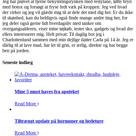
Jeg har prøvet at fjerne bekymringsrynken med restylane, løfte bryn
med botox og forsøgt at fryse fedt væk på kroppen. Jeg ved hvad
der virker og jeg vil glæde mig til at dele det med dig her. Er du ikke
til skønhed, kan du heldigvis også finde mange andre ting her, for
jeg deler også gerne lidt hverdagsliv med tanker om
overgangsalderen, viser mine tøjkøb, tester sko, gadgets og hvad der
ellers interesserer mig. Helt privat: Til daglig bor jeg i
Charlottenlund sammen med min dejlige datter Carla på 14 år. Jeg er
dårlig til at lave mad, har let til grin, er ærlig, direkte og har begge
ben på jorden.
Seneste indlæg
Mine 5 must haves fra apoteket
Read More
Tiltrængt update på hormoner og hedeture
Read More