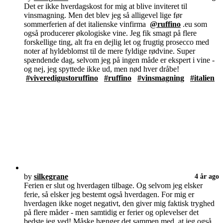
Det er ikke hverdagskost for mig at blive inviteret til
vinsmagning. Men det blev jeg så alligevel lige før
sommerferien af det italienske vinfirma
@ruffino
.eu som
også producerer økologiske vine. Jeg fik smagt på flere
forskellige ting, alt fra en dejlig let og frugtig prosecco med
noter af hyldeblomst til de mere fyldige rødvine. Super
spændende dag, selvom jeg på ingen måde er ekspert i vine -
og nej, jeg spyttede ikke ud, men nød hver dråbe!
#viveredigustoruffino
#ruffino
#vinsmagning
#italien
by
silkegrane
4 år ago
Ferien er slut og hverdagen tilbage. Og selvom jeg elsker
ferie, så elsker jeg bestemt også hverdagen. For mig er
hverdagen ikke noget negativt, den giver mig faktisk tryghed
på flere måder - men samtidig er ferier og oplevelser det
bedste jeg ved! Måske hænger det sammen med, at jeg også