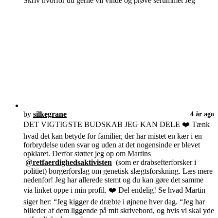
Skriv hvorfor du gerne vil vinde og prøve serummet Jeg
by
silkegrane
4 år ago
DET VIGTIGSTE BUDSKAB JEG KAN DELE ❤️ Tænk
hvad det kan betyde for familier, der har mistet en kær i en
forbrydelse uden svar og uden at det nogensinde er blevet
opklaret. Derfor støtter jeg op om Martins
@retfaerdighedsaktivisten
(som er drabsefterforsker i
politiet) borgerforslag om genetisk slægtsforskning. Læs mere
nedenfor! Jeg har allerede stemt og du kan gøre det samme
via linket oppe i min profil. ❤️ Del endelig! Se hvad Martin
siger her: “Jeg kigger de dræbte i øjnene hver dag. “Jeg har
billeder af dem liggende på mit skrivebord, og hvis vi skal yde