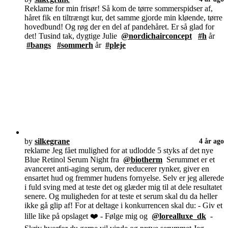
Reklame for min frisør! Så kom de tørre sommerspidser af,
håret fik en tiltrængt kur, det samme gjorde min kløende, tørre
hovedbund! Og røg der en del af pandehåret. Er så glad for
det! Tusind tak, dygtige Julie
@nordichairconcept
#h
år
#bangs
#sommerh
år
#pleje
by
silkegrane
4 år ago
reklame Jeg fået mulighed for at udlodde 5 styks af det nye
Blue Retinol Serum Night fra
@biotherm
Serummet er et
avanceret anti-aging serum, der reducerer rynker, giver en
ensartet hud og fremmer hudens fornyelse. Selv er jeg allerede
i fuld sving med at teste det og glæder mig til at dele resultatet
senere. Og muligheden for at teste et serum skal du da heller
ikke gå glip af! For at deltage i konkurrencen skal du: - Giv et
lille like på opslaget ❤️ - Følge mig og
@lorealluxe_dk
-