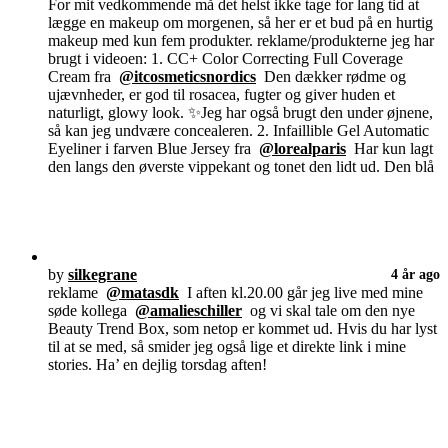
For mit vedkommende må det helst ikke tage for lang tid at
lægge en makeup om morgenen, så her er et bud på en hurtig
makeup med kun fem produkter. reklame/produkterne jeg har
brugt i videoen: 1. CC+ Color Correcting Full Coverage
Cream fra
@itcosmeticsnordics
Den dækker rødme og
ujævnheder, er god til rosacea, fugter og giver huden et
naturligt, glowy look. ✨Jeg har også brugt den under øjnene,
så kan jeg undvære concealeren. 2. Infaillible Gel Automatic
Eyeliner i farven Blue Jersey fra
@lorealparis
Har kun lagt
den langs den øverste vippekant og tonet den lidt ud. Den blå
by
silkegrane
4 år ago
reklame
@matasdk
I aften kl.20.00 går jeg live med mine
søde kollega
@amalieschiller
og vi skal tale om den nye
Beauty Trend Box, som netop er kommet ud. Hvis du har lyst
til at se med, så smider jeg også lige et direkte link i mine
stories. Ha’ en dejlig torsdag aften!