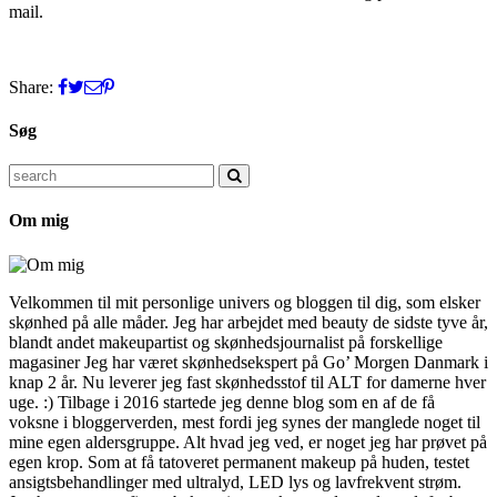
mail.
Share:
Søg
Search
for:
Om mig
Velkommen til mit personlige univers og bloggen til dig, som elsker
skønhed på alle måder. Jeg har arbejdet med beauty de sidste tyve år,
blandt andet makeupartist og skønhedsjournalist på forskellige
magasiner Jeg har været skønhedsekspert på Go’ Morgen Danmark i
knap 2 år. Nu leverer jeg fast skønhedsstof til ALT for damerne hver
uge. :) Tilbage i 2016 startede jeg denne blog som en af de få
voksne i bloggerverden, mest fordi jeg synes der manglede noget til
mine egen aldersgruppe. Alt hvad jeg ved, er noget jeg har prøvet på
egen krop. Som at få tatoveret permanent makeup på huden, testet
ansigtsbehandlinger med ultralyd, LED lys og lavfrekvent strøm.