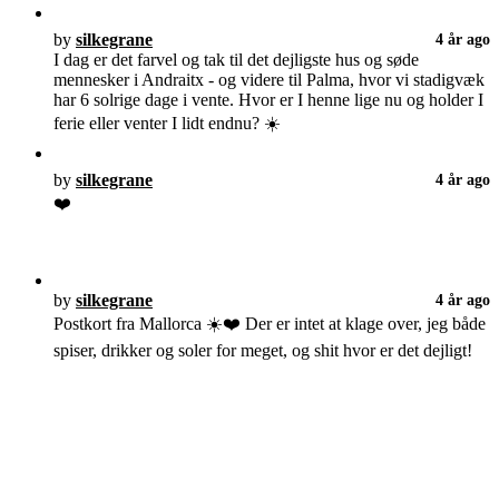
by
silkegrane
4 år ago
I dag er det farvel og tak til det dejligste hus og søde
mennesker i Andraitx - og videre til Palma, hvor vi stadigvæk
har 6 solrige dage i vente. Hvor er I henne lige nu og holder I
ferie eller venter I lidt endnu? ☀️
by
silkegrane
4 år ago
❤️
by
silkegrane
4 år ago
Postkort fra Mallorca ☀️❤️ Der er intet at klage over, jeg både
spiser, drikker og soler for meget, og shit hvor er det dejligt!