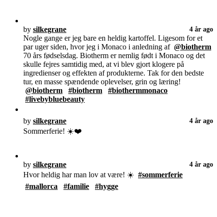
by
silkegrane
4 år ago
Nogle gange er jeg bare en heldig kartoffel. Ligesom for et
par uger siden, hvor jeg i Monaco i anledning af
@biotherm
70 års fødselsdag. Biotherm er nemlig født i Monaco og det
skulle fejres samtidig med, at vi blev gjort klogere på
ingredienser og effekten af produkterne. Tak for den bedste
tur, en masse spændende oplevelser, grin og læring!
@biotherm
#biotherm
#biothermmonaco
#livebybluebeauty
by
silkegrane
4 år ago
Sommerferie! ☀️❤️
by
silkegrane
4 år ago
Hvor heldig har man lov at være! ☀️
#sommerferie
#mallorca
#familie
#hygge