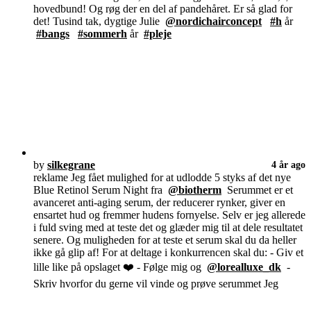
hovedbund! Og røg der en del af pandehåret. Er så glad for
det! Tusind tak, dygtige Julie
@nordichairconcept
#h
år
#bangs
#sommerh
år
#pleje
by
silkegrane
4 år ago
reklame Jeg fået mulighed for at udlodde 5 styks af det nye
Blue Retinol Serum Night fra
@biotherm
Serummet er et
avanceret anti-aging serum, der reducerer rynker, giver en
ensartet hud og fremmer hudens fornyelse. Selv er jeg allerede
i fuld sving med at teste det og glæder mig til at dele resultatet
senere. Og muligheden for at teste et serum skal du da heller
ikke gå glip af! For at deltage i konkurrencen skal du: - Giv et
lille like på opslaget ❤️ - Følge mig og
@lorealluxe_dk
-
Skriv hvorfor du gerne vil vinde og prøve serummet Jeg