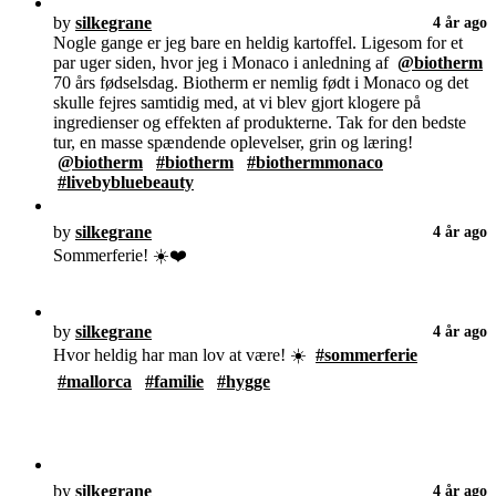
by
silkegrane
4 år ago
Nogle gange er jeg bare en heldig kartoffel. Ligesom for et
par uger siden, hvor jeg i Monaco i anledning af
@biotherm
70 års fødselsdag. Biotherm er nemlig født i Monaco og det
skulle fejres samtidig med, at vi blev gjort klogere på
ingredienser og effekten af produkterne. Tak for den bedste
tur, en masse spændende oplevelser, grin og læring!
@biotherm
#biotherm
#biothermmonaco
#livebybluebeauty
by
silkegrane
4 år ago
Sommerferie! ☀️❤️
by
silkegrane
4 år ago
Hvor heldig har man lov at være! ☀️
#sommerferie
#mallorca
#familie
#hygge
by
silkegrane
4 år ago