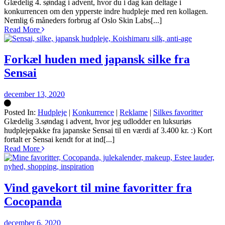
Silke
Glædelig 4. søndag i advent, hvor du i dag kan deltage i
konkurrencen om den ypperste indre hudpleje med ren kollagen.
Nemlig 6 måneders forbrug af Oslo Skin Labs[...]
Read More
Forkæl huden med japansk silke fra
Sensai
december 13, 2020
Posted In:
Hudpleje
|
Konkurrence
|
Reklame
|
Silkes favoritter
Silke
Glædelig 3.søndag i advent, hvor jeg udlodder en luksuriøs
hudplejepakke fra japanske Sensai til en værdi af 3.400 kr. :) Kort
fortalt er Sensai kendt for at ind[...]
Read More
Vind gavekort til mine favoritter fra
Cocopanda
december 6, 2020