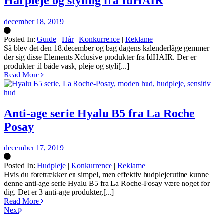
Hårpleje og styling fra IdHAIR
december 18, 2019
Posted In:
Guide
|
Hår
|
Konkurrence
|
Reklame
Silke
Så blev det den 18.december og bag dagens kalenderlåge gemmer
der sig disse Elements Xclusive produkter fra IdHAIR. Der er
produkter til både vask, pleje og styli[...]
Read More
Anti-age serie Hyalu B5 fra La Roche
Posay
december 17, 2019
Posted In:
Hudpleje
|
Konkurrence
|
Reklame
Silke
Hvis du foretrækker en simpel, men effektiv hudplejerutine kunne
denne anti-age serie Hyalu B5 fra La Roche-Posay være noget for
dig. Det er 3 anti-age produkter,[...]
Read More
Next