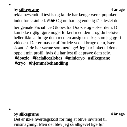
by
silkegrane
4 år ago
reklame/sendt til test Is og kulde har længe været populært
indenfor skønhed. ❄️❤️ Og nu har jeg endelig fået testet de
her geniale Facial Ice Globes fra Doozie og elsker dem. Du
kan ikke rigtigt gøre noget forkert med dem - og du behøver
heller ikke at bruge dem med en ansigtsmaske, som jeg gør i
videoen. Der er masser af fordele ved at bruge dem, især
skønt på de her varme sommerdage! Jeg har linket til dem
oppe i min profil, hvis du har lyst til at prøve dem selv.
#doozie
#facialiceglobes
#minicryo
#silkegrane
#cryo
#hjemmebehandling
by
silkegrane
4 år ago
Det er ikke hverdagskost for mig at blive inviteret til
vinsmagning. Men det blev jeg så alligevel lige før