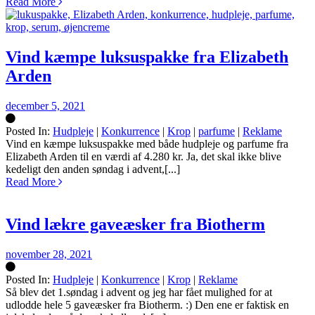
Read More
Vind kæmpe luksuspakke fra Elizabeth
Arden
december 5, 2021
Posted In:
Hudpleje
|
Konkurrence
|
Krop
|
parfume
|
Reklame
Silke
Vind en kæmpe luksuspakke med både hudpleje og parfume fra
Elizabeth Arden til en værdi af 4.280 kr. Ja, det skal ikke blive
kedeligt den anden søndag i advent,[...]
Read More
Vind lækre gaveæsker fra Biotherm
november 28, 2021
Posted In:
Hudpleje
|
Konkurrence
|
Krop
|
Reklame
Silke
Så blev det 1.søndag i advent og jeg har fået mulighed for at
udlodde hele 5 gaveæsker fra Biotherm. :) Den ene er faktisk en