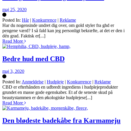
maj 25, 2020
Posted In:
Hår
|
Konkurrence
|
Reklame
Silke
Har du nogensinde undret dig over, om gold styler fra ghd er
pengene værd? I så fald kan jeg personligt bekræfte, at det er den i
dén grad. Faktisk er[...]
Read More
Bedre hud med CBD
maj 3, 2020
Posted In:
Anmeldelse
|
Hudpleje
|
Konkurrence
|
Reklame
Silke
CBD er efterhånden en udbredt ingrediens i hudplejeprodukter
grundet en masse gode egenskaber. Et af de seneste skud på
beautystammen er den økologiske hudplejese[...]
Read More
Den blødeste badekåbe fra Karmameju