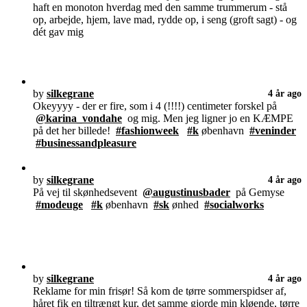
haft en monoton hverdag med den samme trummerum - stå
op, arbejde, hjem, lave mad, rydde op, i seng (groft sagt) - og
dét gav mig
by
silkegrane
4 år ago
Okeyyyy - der er fire, som i 4 (!!!!) centimeter forskel på
@karina_vondahe
og mig. Men jeg ligner jo en KÆMPE
på det her billede!
#fashionweek
#k
øbenhavn
#veninder
#businessandpleasure
by
silkegrane
4 år ago
På vej til skønhedsevent
@augustinusbader
på Gemyse
#modeuge
#k
øbenhavn
#sk
ønhed
#socialworks
by
silkegrane
4 år ago
Reklame for min frisør! Så kom de tørre sommerspidser af,
håret fik en tiltrængt kur, det samme gjorde min kløende, tørre