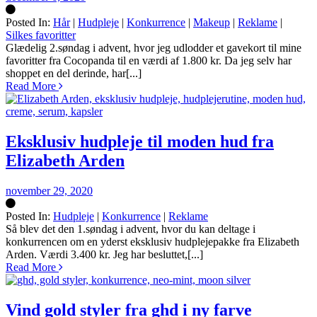
Posted In:
Hår
|
Hudpleje
|
Konkurrence
|
Makeup
|
Reklame
|
Silkes favoritter
Silke
Glædelig 2.søndag i advent, hvor jeg udlodder et gavekort til mine
favoritter fra Cocopanda til en værdi af 1.800 kr. Da jeg selv har
shoppet en del derinde, har[...]
Read More
Eksklusiv hudpleje til moden hud fra
Elizabeth Arden
november 29, 2020
Posted In:
Hudpleje
|
Konkurrence
|
Reklame
Silke
Så blev det den 1.søndag i advent, hvor du kan deltage i
konkurrencen om en yderst eksklusiv hudplejepakke fra Elizabeth
Arden. Værdi 3.400 kr. Jeg har besluttet,[...]
Read More
Vind gold styler fra ghd i ny farve