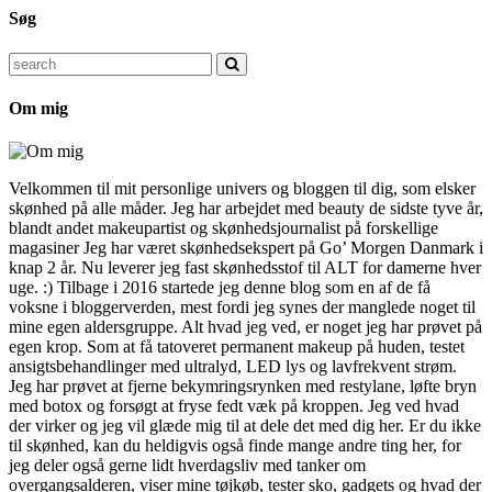
Søg
Search
for:
Om mig
Velkommen til mit personlige univers og bloggen til dig, som elsker
skønhed på alle måder. Jeg har arbejdet med beauty de sidste tyve år,
blandt andet makeupartist og skønhedsjournalist på forskellige
magasiner Jeg har været skønhedsekspert på Go’ Morgen Danmark i
knap 2 år. Nu leverer jeg fast skønhedsstof til ALT for damerne hver
uge. :) Tilbage i 2016 startede jeg denne blog som en af de få
voksne i bloggerverden, mest fordi jeg synes der manglede noget til
mine egen aldersgruppe. Alt hvad jeg ved, er noget jeg har prøvet på
egen krop. Som at få tatoveret permanent makeup på huden, testet
ansigtsbehandlinger med ultralyd, LED lys og lavfrekvent strøm.
Jeg har prøvet at fjerne bekymringsrynken med restylane, løfte bryn
med botox og forsøgt at fryse fedt væk på kroppen. Jeg ved hvad
der virker og jeg vil glæde mig til at dele det med dig her. Er du ikke
til skønhed, kan du heldigvis også finde mange andre ting her, for
jeg deler også gerne lidt hverdagsliv med tanker om
overgangsalderen, viser mine tøjkøb, tester sko, gadgets og hvad der