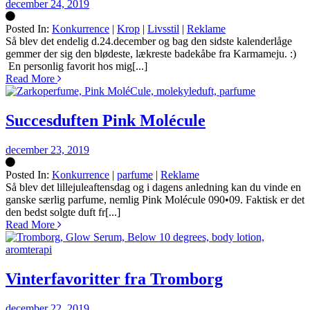
december 24, 2019
Posted In:
Konkurrence
|
Krop
|
Livsstil
|
Reklame
Silke
Så blev det endelig d.24.december og bag den sidste kalenderlåge
gemmer der sig den blødeste, lækreste badekåbe fra Karmameju. :)
En personlig favorit hos mig[...]
Read More
Succesduften Pink Molécule
december 23, 2019
Posted In:
Konkurrence
|
parfume
|
Reklame
Silke
Så blev det lillejuleaftensdag og i dagens anledning kan du vinde en
ganske særlig parfume, nemlig Pink Molécule 090•09. Faktisk er det
den bedst solgte duft fr[...]
Read More
Vinterfavoritter fra Tromborg
december 22, 2019