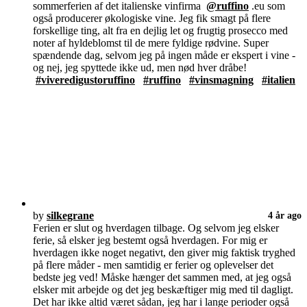
sommerferien af det italienske vinfirma
@ruffino
.eu som
også producerer økologiske vine. Jeg fik smagt på flere
forskellige ting, alt fra en dejlig let og frugtig prosecco med
noter af hyldeblomst til de mere fyldige rødvine. Super
spændende dag, selvom jeg på ingen måde er ekspert i vine -
og nej, jeg spyttede ikke ud, men nød hver dråbe!
#viveredigustoruffino
#ruffino
#vinsmagning
#italien
by
silkegrane
4 år ago
Ferien er slut og hverdagen tilbage. Og selvom jeg elsker
ferie, så elsker jeg bestemt også hverdagen. For mig er
hverdagen ikke noget negativt, den giver mig faktisk tryghed
på flere måder - men samtidig er ferier og oplevelser det
bedste jeg ved! Måske hænger det sammen med, at jeg også
elsker mit arbejde og det jeg beskæftiger mig med til dagligt.
Det har ikke altid været sådan, jeg har i lange perioder også