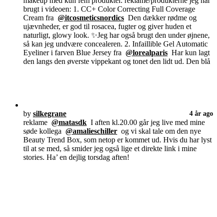
makeup med kun fem produkter. reklame/produkterne jeg har
brugt i videoen: 1. CC+ Color Correcting Full Coverage
Cream fra
@itcosmeticsnordics
Den dækker rødme og
ujævnheder, er god til rosacea, fugter og giver huden et
naturligt, glowy look. ✨Jeg har også brugt den under øjnene,
så kan jeg undvære concealeren. 2. Infaillible Gel Automatic
Eyeliner i farven Blue Jersey fra
@lorealparis
Har kun lagt
den langs den øverste vippekant og tonet den lidt ud. Den blå
by
silkegrane
4 år ago
reklame
@matasdk
I aften kl.20.00 går jeg live med mine
søde kollega
@amalieschiller
og vi skal tale om den nye
Beauty Trend Box, som netop er kommet ud. Hvis du har lyst
til at se med, så smider jeg også lige et direkte link i mine
stories. Ha’ en dejlig torsdag aften!