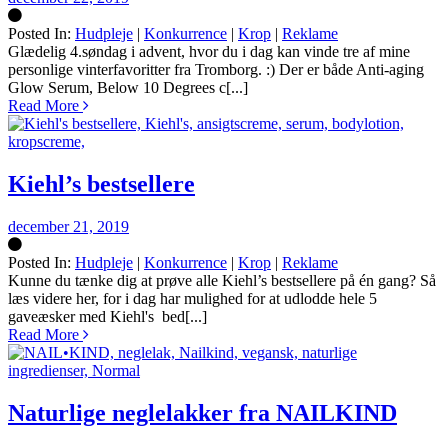
Posted In:
Hudpleje
|
Konkurrence
|
Krop
|
Reklame
Silke
Glædelig 4.søndag i advent, hvor du i dag kan vinde tre af mine
personlige vinterfavoritter fra Tromborg. :) Der er både Anti-aging
Glow Serum, Below 10 Degrees c[...]
Read More
Kiehl’s bestsellere
december 21, 2019
Posted In:
Hudpleje
|
Konkurrence
|
Krop
|
Reklame
Silke
Kunne du tænke dig at prøve alle Kiehl’s bestsellere på én gang? Så
læs videre her, for i dag har mulighed for at udlodde hele 5
gaveæsker med Kiehl's bed[...]
Read More
Naturlige neglelakker fra NAILKIND