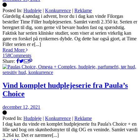
Posted In:
Hudpleje
|
Konkurrence
|
Reklame
Silke
Glædelig 4.søndag i advent, hvor du i dag kan vinde Filorgas
besteller Time Filler hudplejeserien. Samlet værdi 2.350 kr. Serien er
beregnet til dig, som gerne vil bevare huden fast og spændstig.
Faktisk har serien kliniske studier, som viser at serien virkelig kan
gøre en forskel på rynkernes dybde. Og dette har også gjort, at Time
Filler serien er e[...]
Read More
158
Comments
Share:
Vind komplet hudplejeserie fra Paula’s
Choice
december 12, 2021
Posted In:
Hudpleje
|
Konkurrence
|
Reklame
Silke
I dag kan du vinde en komplet hudplejeserie fra Paula's Choice + en
lille sød bog om skønhedsmyter til dig OG en veninde. Samlet værdi
3.264 kr. Det er nærmere[...]