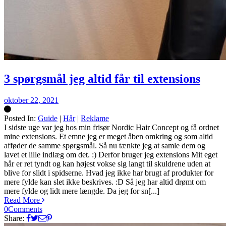
3 spørgsmål jeg altid får til extensions
oktober 22, 2021
Posted In:
Guide
|
Hår
|
Reklame
Silke
I sidste uge var jeg hos min frisør Nordic Hair Concept og få ordnet
mine extensions. Et emne jeg er meget åben omkring og som altid
afføder de samme spørgsmål. Så nu tænkte jeg at samle dem og
lavet et lille indlæg om det. :) Derfor bruger jeg extensions Mit eget
hår er ret tyndt og kan højest vokse sig langt til skuldrene uden at
blive for slidt i spidserne. Hvad jeg ikke har brugt af produkter for
mere fylde kan slet ikke beskrives. :D Så jeg har altid drømt om
mere fylde og lidt mere længde. Da jeg for sn[...]
Read More
0
Comments
Share: