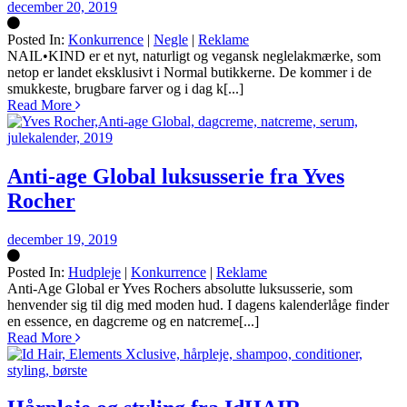
december 20, 2019
Posted In:
Konkurrence
|
Negle
|
Reklame
Silke
NAIL•KIND er et nyt, naturligt og vegansk neglelakmærke, som
netop er landet eksklusivt i Normal butikkerne. De kommer i de
smukkeste, brugbare farver og i dag k[...]
Read More
Anti-age Global luksusserie fra Yves
Rocher
december 19, 2019
Posted In:
Hudpleje
|
Konkurrence
|
Reklame
Silke
Anti-Age Global er Yves Rochers absolutte luksusserie, som
henvender sig til dig med moden hud. I dagens kalenderlåge finder
en essence, en dagcreme og en natcreme[...]
Read More