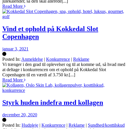
julekalender, så den skal allerede[...]
Read More
Vind et ophold på Kokkedal Slot
Copenhagen
januar 3, 2021
Posted In:
Anmeldelse
|
Konkurrence
|
Reklame
Silke
Vi trænger i den grad til oplevelser og til at komme ud, så hvad med
at deltage i konkurrencen om et ophold på Kokkedal Slot
Copenhagen til en værdi af 3.750 kr.[...]
Read More
Styrk huden indefra med kollagen
december 20, 2020
Posted In:
Hudpleje
|
Konkurrence
|
Reklame
|
Sundhed/kosttilskud