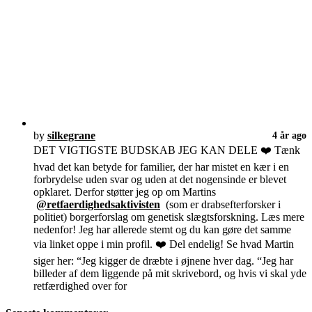
by
silkegrane
4 år ago
DET VIGTIGSTE BUDSKAB JEG KAN DELE ❤️ Tænk
hvad det kan betyde for familier, der har mistet en kær i en
forbrydelse uden svar og uden at det nogensinde er blevet
opklaret. Derfor støtter jeg op om Martins
@retfaerdighedsaktivisten
(som er drabsefterforsker i
politiet) borgerforslag om genetisk slægtsforskning. Læs mere
nedenfor! Jeg har allerede stemt og du kan gøre det samme
via linket oppe i min profil. ❤️ Del endelig! Se hvad Martin
siger her: “Jeg kigger de dræbte i øjnene hver dag. “Jeg har
billeder af dem liggende på mit skrivebord, og hvis vi skal yde
retfærdighed over for