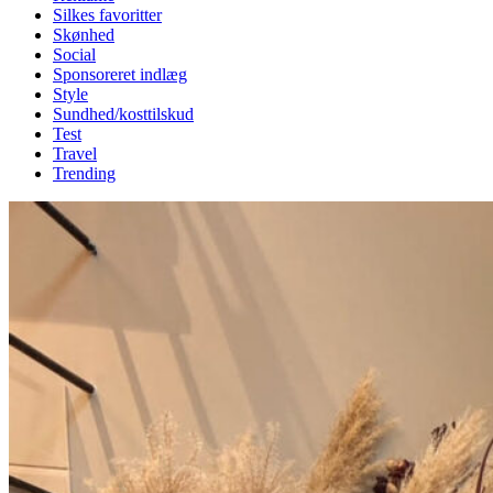
Silkes favoritter
Skønhed
Social
Sponsoreret indlæg
Style
Sundhed/kosttilskud
Test
Travel
Trending