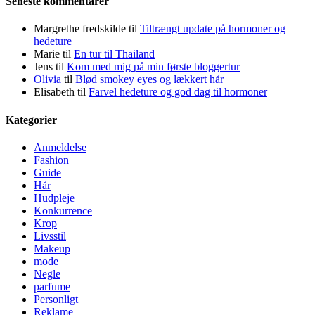
Seneste kommentarer
Margrethe fredskilde
til
Tiltrængt update på hormoner og
hedeture
Marie
til
En tur til Thailand
Jens
til
Kom med mig på min første bloggertur
Olivia
til
Blød smokey eyes og lækkert hår
Elisabeth
til
Farvel hedeture og god dag til hormoner
Kategorier
Anmeldelse
Fashion
Guide
Hår
Hudpleje
Konkurrence
Krop
Livsstil
Makeup
mode
Negle
parfume
Personligt
Reklame