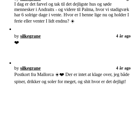
I dag er det farvel og tak til det dejligste hus og søde
mennesker i Andraitx - og videre til Palma, hvor vi stadigvæk
har 6 solrige dage i vente. Hvor er I henne lige nu og holder I
ferie eller venter I lidt endnu? ☀️
by
silkegrane
4 år ago
❤️
by
silkegrane
4 år ago
Postkort fra Mallorca ☀️❤️ Der er intet at klage over, jeg både
spiser, drikker og soler for meget, og shit hvor er det dejligt!