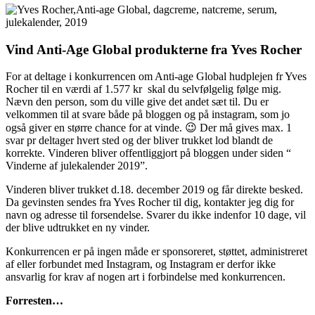
Vind Anti-Age Global produkterne fra Yves Rocher
For at deltage i konkurrencen om Anti-age Global hudplejen fr Yves
Rocher til en værdi af 1.577 kr skal du selvfølgelig følge mig.
Nævn den person, som du ville give det andet sæt til. Du er
velkommen til at svare både på bloggen og på instagram, som jo
også giver en større chance for at vinde. 😉 Der må gives max. 1
svar pr deltager hvert sted og der bliver trukket lod blandt de
korrekte. Vinderen bliver offentliggjort på bloggen under siden “
Vinderne af julekalender 2019”.
Vinderen bliver trukket d.18. december 2019 og får direkte besked.
Da gevinsten sendes fra Yves Rocher til dig, kontakter jeg dig for
navn og adresse til forsendelse. Svarer du ikke indenfor 10 dage, vil
der blive udtrukket en ny vinder.
Konkurrencen er på ingen måde er sponsoreret, støttet, administreret
af eller forbundet med Instagram, og Instagram er derfor ikke
ansvarlig for krav af nogen art i forbindelse med konkurrencen.
Forresten…