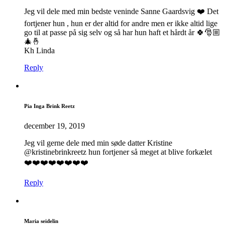
Jeg vil dele med min bedste veninde Sanne Gaardsvig ❤️ Det
fortjener hun , hun er der altid for andre men er ikke altid lige
go til at passe på sig selv og så har hun haft et hårdt år 🍀🎅🏼
🎄🤞
Kh Linda
Reply
Pia Inga Brink Reetz
december 19, 2019
Jeg vil gerne dele med min søde datter Kristine
@kristinebrinkreetz hun fortjener så meget at blive forkælet
❤️❤️❤️❤️❤️❤️❤️❤️
Reply
Maria seidelin