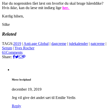
Har du nogensiden fået læst om hvorfor du skal bruge håreddike?
Hvis ikke, kan du læse mit indlæg lige
her.
Kærlig hilsen,
Silke
Related
TAGS:
2019
|
Anti-age Global
|
dagcreme
|
julekalender
|
natcreme
|
Serum
|
Yves Rocher
61
Comments
Share:
Mette hvelplund
december 19, 2019
Jeg vil give det andet sæt til Emilie Verlis
Reply