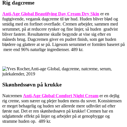
Rig dagcreme
Anti-Age Global Beautifying Day Cream Dry Skin
er en
fugtgivende, vegansk dagcreme til tør hud. Huden bliver blød og
smidig med en forfinet overflade. Cremen arbejder, sammen med
serummet, på at reducere rynker og fine linjer, så huden gradvist
bliver fastere. Resultaterne skulle begynde at vise sig efter en
måneds brug. Dagcremen giver en pudret finish, som gør huden
blødere og glattere at se på. Ligesom serummet er formlen baseret på
mere end 96% naturlige ingredienser. 489 kr.
Skønhedssøvn på krukke
Natcremen
Anti-Age Global Comfort Night Cream
er en dejlig
rig creme, som nærer og plejer huden mens du sover. Konsistensen
er meget behagelig og huden ser allerede mere udhvilet ud efter
første nat. Det er ren skønhedssøvn på krukke! Cremen har en
udglattende effekt på linjer og arbejder på at genopbygge og
stramme huden op. 489 kr.