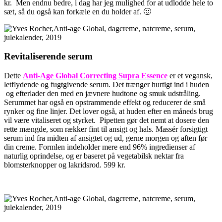
kr. Men endnu bedre, i dag har jeg mulighed for at udlodde hele to
sæt, så du også kan forkæle en du holder af. 🙂
Revitaliserende serum
Dette
Anti-Age Global Correcting Supra Essence
er et vegansk,
letflydende og fugtgivende serum. Det trænger hurtigt ind i huden
og efterlader den med en jævnere hudtone og smuk udstråling.
Serummet har også en opstrammende effekt og reducerer de små
rynker og fine linjer. Det lover også, at huden efter en måneds brug
vil være vitaliseret og styrket. Pipetten gør det nemt at dosere den
rette mængde, som rækker fint til ansigt og hals. Massér forsigtigt
serum ind fra midten af ansigtet og ud, gerne morgen og aften før
din creme. Formlen indeholder mere end 96% ingredienser af
naturlig oprindelse, og er baseret på vegetabilsk nektar fra
blomsterknopper og lakridsrod. 599 kr.