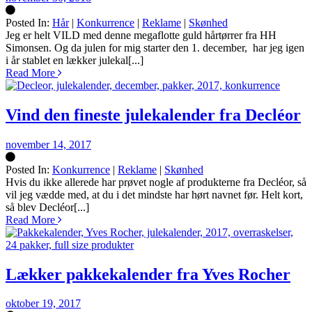
Posted In:
Hår
|
Konkurrence
|
Reklame
|
Skønhed
Silke
Jeg er helt VILD med denne megaflotte guld hårtørrer fra HH
Simonsen. Og da julen for mig starter den 1. december, har jeg igen
i år stablet en lækker julekal[...]
Read More
Vind den fineste julekalender fra Decléor
november 14, 2017
Posted In:
Konkurrence
|
Reklame
|
Skønhed
Silke
Hvis du ikke allerede har prøvet nogle af produkterne fra Decléor, så
vil jeg vædde med, at du i det mindste har hørt navnet før. Helt kort,
så blev Decléor[...]
Read More
Lækker pakkekalender fra Yves Rocher
oktober 19, 2017