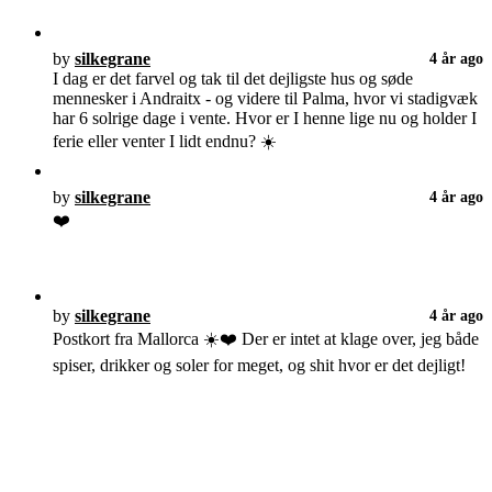
by
silkegrane
4 år ago
I dag er det farvel og tak til det dejligste hus og søde
mennesker i Andraitx - og videre til Palma, hvor vi stadigvæk
har 6 solrige dage i vente. Hvor er I henne lige nu og holder I
ferie eller venter I lidt endnu? ☀️
by
silkegrane
4 år ago
❤️
by
silkegrane
4 år ago
Postkort fra Mallorca ☀️❤️ Der er intet at klage over, jeg både
spiser, drikker og soler for meget, og shit hvor er det dejligt!