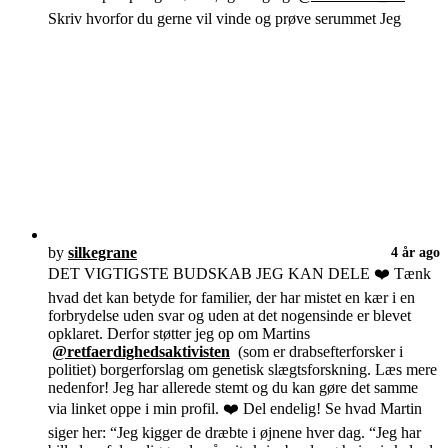
Skriv hvorfor du gerne vil vinde og prøve serummet Jeg
by
silkegrane
4 år ago
DET VIGTIGSTE BUDSKAB JEG KAN DELE ❤️ Tænk
hvad det kan betyde for familier, der har mistet en kær i en
forbrydelse uden svar og uden at det nogensinde er blevet
opklaret. Derfor støtter jeg op om Martins
@retfaerdighedsaktivisten
(som er drabsefterforsker i
politiet) borgerforslag om genetisk slægtsforskning. Læs mere
nedenfor! Jeg har allerede stemt og du kan gøre det samme
via linket oppe i min profil. ❤️ Del endelig! Se hvad Martin
siger her: “Jeg kigger de dræbte i øjnene hver dag. “Jeg har