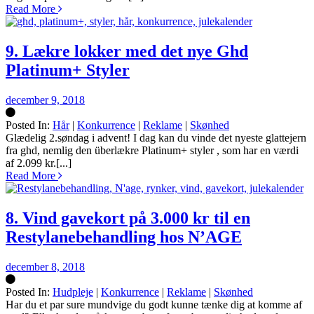
Read More
9. Lækre lokker med det nye Ghd
Platinum+ Styler
december 9, 2018
Posted In:
Hår
|
Konkurrence
|
Reklame
|
Skønhed
Silke
Glædelig 2.søndag i advent! I dag kan du vinde det nyeste glattejern
fra ghd, nemlig den überlækre Platinum+ styler , som har en værdi
af 2.099 kr.[...]
Read More
8. Vind gavekort på 3.000 kr til en
Restylanebehandling hos N’AGE
december 8, 2018
Posted In:
Hudpleje
|
Konkurrence
|
Reklame
|
Skønhed
Silke
Har du et par sure mundvige du godt kunne tænke dig at komme af