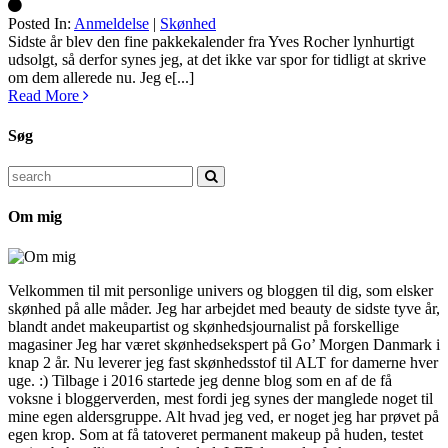
Posted In:
Anmeldelse
|
Skønhed
Silke
Sidste år blev den fine pakkekalender fra Yves Rocher lynhurtigt
udsolgt, så derfor synes jeg, at det ikke var spor for tidligt at skrive
om dem allerede nu. Jeg e[...]
Read More
Søg
Search
for:
Om mig
Velkommen til mit personlige univers og bloggen til dig, som elsker
skønhed på alle måder. Jeg har arbejdet med beauty de sidste tyve år,
blandt andet makeupartist og skønhedsjournalist på forskellige
magasiner Jeg har været skønhedsekspert på Go’ Morgen Danmark i
knap 2 år. Nu leverer jeg fast skønhedsstof til ALT for damerne hver
uge. :) Tilbage i 2016 startede jeg denne blog som en af de få
voksne i bloggerverden, mest fordi jeg synes der manglede noget til
mine egen aldersgruppe. Alt hvad jeg ved, er noget jeg har prøvet på
egen krop. Som at få tatoveret permanent makeup på huden, testet