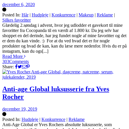
december 6, 2020
Posted In:
Hår
|
Hudpleje
|
Konkurrence
|
Makeup
|
Reklame
|
Silkes favoritter
Silke
Glædelig 2.søndag i advent, hvor jeg udlodder et gavekort til mine
favoritter fra Cocopanda til en værdi af 1.800 kr. Da jeg selv har
shoppet en del derinde, har jeg fundet nogle af mine favoritter og det
er dem du kan vinde. :) For at du ved hvad det er for nogle
produkter og hvad de kan, kan du læse mere nedenfor. Hvis du er på
instagram, kan du ogs[...]
Read More
303
Comments
Share:
Anti-age Global luksusserie fra Yves
Rocher
december 19, 2019
Posted In:
Hudpleje
|
Konkurrence
|
Reklame
Silke
Anti-Age Global er Yves Rochers absolutte luksusserie, som