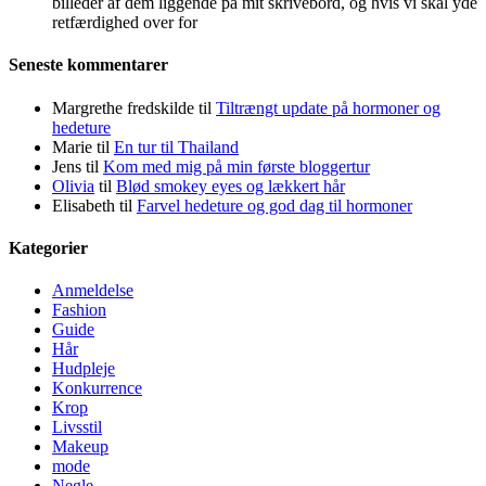
billeder af dem liggende på mit skrivebord, og hvis vi skal yde
retfærdighed over for
Seneste kommentarer
Margrethe fredskilde
til
Tiltrængt update på hormoner og
hedeture
Marie
til
En tur til Thailand
Jens
til
Kom med mig på min første bloggertur
Olivia
til
Blød smokey eyes og lækkert hår
Elisabeth
til
Farvel hedeture og god dag til hormoner
Kategorier
Anmeldelse
Fashion
Guide
Hår
Hudpleje
Konkurrence
Krop
Livsstil
Makeup
mode
Negle