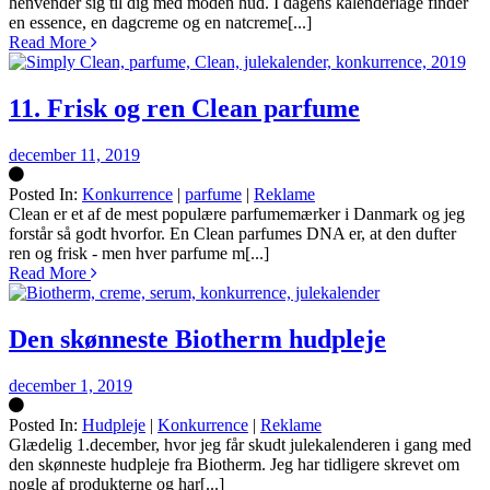
henvender sig til dig med moden hud. I dagens kalenderlåge finder
en essence, en dagcreme og en natcreme[...]
Read More
11. Frisk og ren Clean parfume
december 11, 2019
Posted In:
Konkurrence
|
parfume
|
Reklame
Silke
Clean er et af de mest populære parfumemærker i Danmark og jeg
forstår så godt hvorfor. En Clean parfumes DNA er, at den dufter
ren og frisk - men hver parfume m[...]
Read More
Den skønneste Biotherm hudpleje
december 1, 2019
Posted In:
Hudpleje
|
Konkurrence
|
Reklame
Silke
Glædelig 1.december, hvor jeg får skudt julekalenderen i gang med
den skønneste hudpleje fra Biotherm. Jeg har tidligere skrevet om
nogle af produkterne og har[...]