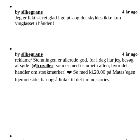
by
silkegrane
4 år ago
Jeg er faktisk ret glad lige pt - og det skyldes ikke kun
vinglasset i hånden!
by
silkegrane
4 år ago
reklame/ Stemningen er allerede god, for i dag har jeg besøg
af søde
@fruviller
som er med i studiet i aften, hvor det
handler om strækmærker! ❤️ Se med kl.20.00 på Matas’egen
hjemmeside, har også linket til det i mine stories.