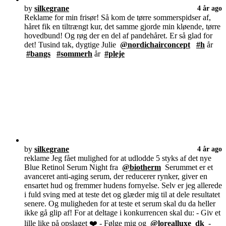
by
silkegrane
4 år ago
Reklame for min frisør! Så kom de tørre sommerspidser af,
håret fik en tiltrængt kur, det samme gjorde min kløende, tørre
hovedbund! Og røg der en del af pandehåret. Er så glad for
det! Tusind tak, dygtige Julie
@nordichairconcept
#h
år
#bangs
#sommerh
år
#pleje
by
silkegrane
4 år ago
reklame Jeg fået mulighed for at udlodde 5 styks af det nye
Blue Retinol Serum Night fra
@biotherm
Serummet er et
avanceret anti-aging serum, der reducerer rynker, giver en
ensartet hud og fremmer hudens fornyelse. Selv er jeg allerede
i fuld sving med at teste det og glæder mig til at dele resultatet
senere. Og muligheden for at teste et serum skal du da heller
ikke gå glip af! For at deltage i konkurrencen skal du: - Giv et
lille like på opslaget ❤️ - Følge mig og
@lorealluxe_dk
-