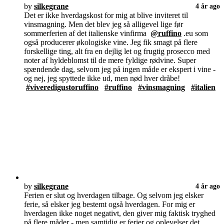
by
silkegrane
4 år ago
Det er ikke hverdagskost for mig at blive inviteret til
vinsmagning. Men det blev jeg så alligevel lige før
sommerferien af det italienske vinfirma
@ruffino
.eu som
også producerer økologiske vine. Jeg fik smagt på flere
forskellige ting, alt fra en dejlig let og frugtig prosecco med
noter af hyldeblomst til de mere fyldige rødvine. Super
spændende dag, selvom jeg på ingen måde er ekspert i vine -
og nej, jeg spyttede ikke ud, men nød hver dråbe!
#viveredigustoruffino
#ruffino
#vinsmagning
#italien
by
silkegrane
4 år ago
Ferien er slut og hverdagen tilbage. Og selvom jeg elsker
ferie, så elsker jeg bestemt også hverdagen. For mig er
hverdagen ikke noget negativt, den giver mig faktisk tryghed
på flere måder - men samtidig er ferier og oplevelser det