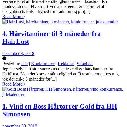
Silke
Versace er et af de mest kendte, glamourøse luksusbrands i
modeverdenen. Hver duft Versace kreerer, er inspireret af
designhusets forkærlighed for tradition og pro[...]
Read More
4. Hårvitaminer til 3 måneder fra
HairLust
december 4, 2018
Posted In:
Hår
|
Konkurrence
|
Reklame
|
Skønhed
Silke
Jeg har selv haft stor succes med at teste disse hårvitaminer fra
HairLust. Men det kræver tålmodighed at få resultaterne, hos mig
tog det cirka 3 måneder før[...]
Read More
1. Vind en Boss Hårtørrer Gold fra HH
Simonsen
november 30, 2018