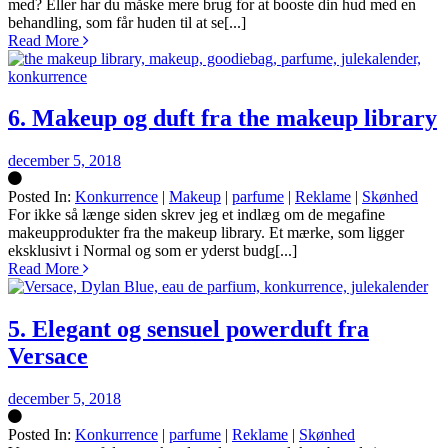
med? Eller har du måske mere brug for at booste din hud med en
behandling, som får huden til at se[...]
Read More
6. Makeup og duft fra the makeup library
december 5, 2018
Posted In:
Konkurrence
|
Makeup
|
parfume
|
Reklame
|
Skønhed
Silke
For ikke så længe siden skrev jeg et indlæg om de megafine
makeupprodukter fra the makeup library. Et mærke, som ligger
eksklusivt i Normal og som er yderst budg[...]
Read More
5. Elegant og sensuel powerduft fra
Versace
december 5, 2018
Posted In:
Konkurrence
|
parfume
|
Reklame
|
Skønhed