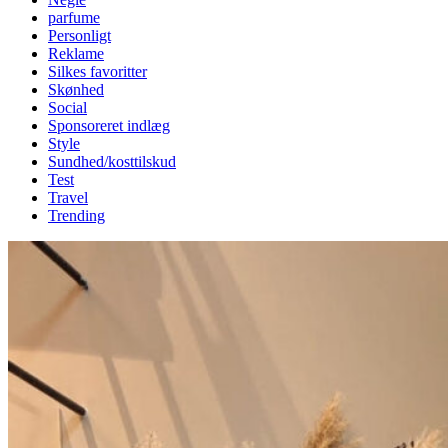
parfume
Personligt
Reklame
Silkes favoritter
Skønhed
Social
Sponsoreret indlæg
Style
Sundhed/kosttilskud
Test
Travel
Trending