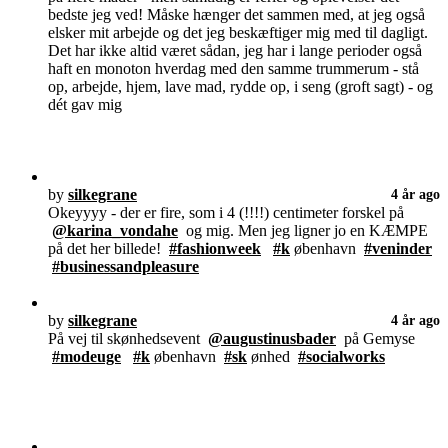
bedste jeg ved! Måske hænger det sammen med, at jeg også
elsker mit arbejde og det jeg beskæftiger mig med til dagligt.
Det har ikke altid været sådan, jeg har i lange perioder også
haft en monoton hverdag med den samme trummerum - stå
op, arbejde, hjem, lave mad, rydde op, i seng (groft sagt) - og
dét gav mig
by
silkegrane
4 år ago
Okeyyyy - der er fire, som i 4 (!!!!) centimeter forskel på
@karina_vondahe
og mig. Men jeg ligner jo en KÆMPE
på det her billede!
#fashionweek
#k
øbenhavn
#veninder
#businessandpleasure
by
silkegrane
4 år ago
På vej til skønhedsevent
@augustinusbader
på Gemyse
#modeuge
#k
øbenhavn
#sk
ønhed
#socialworks