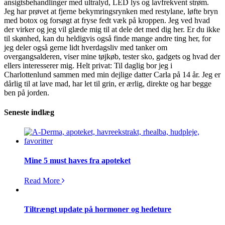
ansigtsbehandlinger med ultralyd, LED lys og lavfrekvent strøm.
Jeg har prøvet at fjerne bekymringsrynken med restylane, løfte bryn
med botox og forsøgt at fryse fedt væk på kroppen. Jeg ved hvad
der virker og jeg vil glæde mig til at dele det med dig her. Er du ikke
til skønhed, kan du heldigvis også finde mange andre ting her, for
jeg deler også gerne lidt hverdagsliv med tanker om
overgangsalderen, viser mine tøjkøb, tester sko, gadgets og hvad der
ellers interesserer mig. Helt privat: Til daglig bor jeg i
Charlottenlund sammen med min dejlige datter Carla på 14 år. Jeg er
dårlig til at lave mad, har let til grin, er ærlig, direkte og har begge
ben på jorden.
Seneste indlæg
Mine 5 must haves fra apoteket
Read More
Tiltrængt update på hormoner og hedeture