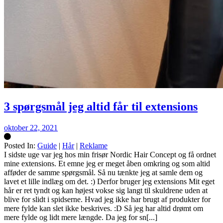
3 spørgsmål jeg altid får til extensions
oktober 22, 2021
Posted In:
Guide
|
Hår
|
Reklame
Silke
I sidste uge var jeg hos min frisør Nordic Hair Concept og få ordnet
mine extensions. Et emne jeg er meget åben omkring og som altid
afføder de samme spørgsmål. Så nu tænkte jeg at samle dem og
lavet et lille indlæg om det. :) Derfor bruger jeg extensions Mit eget
hår er ret tyndt og kan højest vokse sig langt til skuldrene uden at
blive for slidt i spidserne. Hvad jeg ikke har brugt af produkter for
mere fylde kan slet ikke beskrives. :D Så jeg har altid drømt om
mere fylde og lidt mere længde. Da jeg for sn[...]