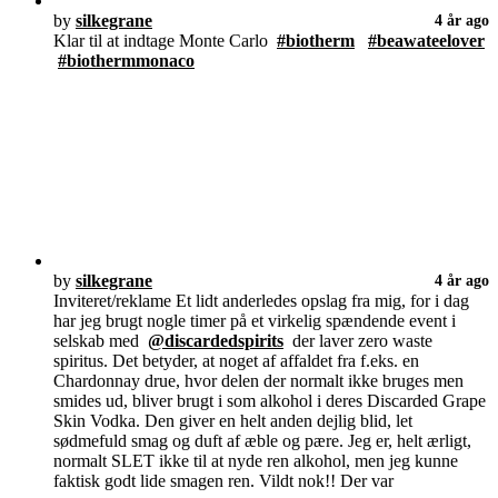
by
silkegrane
4 år ago
Klar til at indtage Monte Carlo
#biotherm
#beawateelover
#biothermmonaco
by
silkegrane
4 år ago
Inviteret/reklame Et lidt anderledes opslag fra mig, for i dag
har jeg brugt nogle timer på et virkelig spændende event i
selskab med
@discardedspirits
der laver zero waste
spiritus. Det betyder, at noget af affaldet fra f.eks. en
Chardonnay drue, hvor delen der normalt ikke bruges men
smides ud, bliver brugt i som alkohol i deres Discarded Grape
Skin Vodka. Den giver en helt anden dejlig blid, let
sødmefuld smag og duft af æble og pære. Jeg er, helt ærligt,
normalt SLET ikke til at nyde ren alkohol, men jeg kunne
faktisk godt lide smagen ren. Vildt nok!! Der var