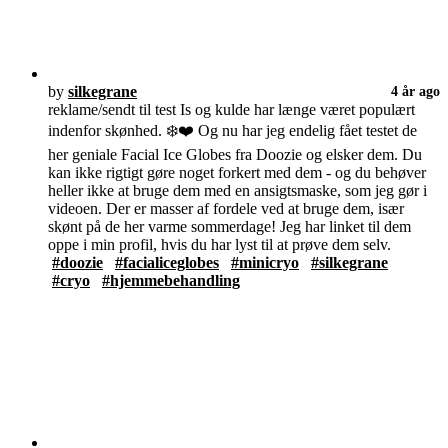
by
silkegrane
4 år ago
reklame/sendt til test Is og kulde har længe været populært
indenfor skønhed. ❄️❤️ Og nu har jeg endelig fået testet de
her geniale Facial Ice Globes fra Doozie og elsker dem. Du
kan ikke rigtigt gøre noget forkert med dem - og du behøver
heller ikke at bruge dem med en ansigtsmaske, som jeg gør i
videoen. Der er masser af fordele ved at bruge dem, især
skønt på de her varme sommerdage! Jeg har linket til dem
oppe i min profil, hvis du har lyst til at prøve dem selv.
#doozie
#facialiceglobes
#minicryo
#silkegrane
#cryo
#hjemmebehandling