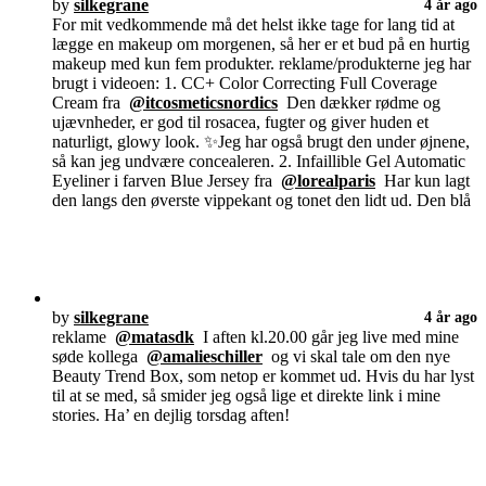
by
silkegrane
4 år ago
For mit vedkommende må det helst ikke tage for lang tid at
lægge en makeup om morgenen, så her er et bud på en hurtig
makeup med kun fem produkter. reklame/produkterne jeg har
brugt i videoen: 1. CC+ Color Correcting Full Coverage
Cream fra
@itcosmeticsnordics
Den dækker rødme og
ujævnheder, er god til rosacea, fugter og giver huden et
naturligt, glowy look. ✨Jeg har også brugt den under øjnene,
så kan jeg undvære concealeren. 2. Infaillible Gel Automatic
Eyeliner i farven Blue Jersey fra
@lorealparis
Har kun lagt
den langs den øverste vippekant og tonet den lidt ud. Den blå
by
silkegrane
4 år ago
reklame
@matasdk
I aften kl.20.00 går jeg live med mine
søde kollega
@amalieschiller
og vi skal tale om den nye
Beauty Trend Box, som netop er kommet ud. Hvis du har lyst
til at se med, så smider jeg også lige et direkte link i mine
stories. Ha’ en dejlig torsdag aften!