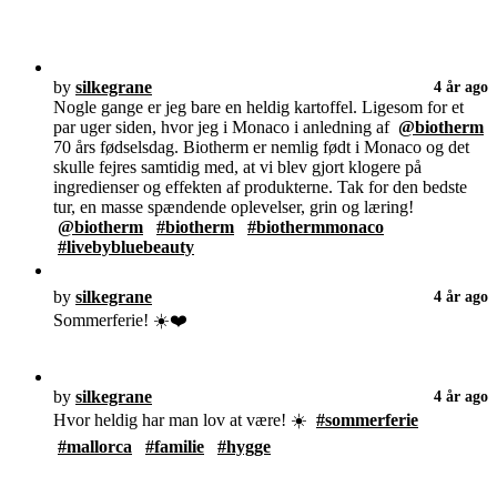
by
silkegrane
4 år ago
Nogle gange er jeg bare en heldig kartoffel. Ligesom for et
par uger siden, hvor jeg i Monaco i anledning af
@biotherm
70 års fødselsdag. Biotherm er nemlig født i Monaco og det
skulle fejres samtidig med, at vi blev gjort klogere på
ingredienser og effekten af produkterne. Tak for den bedste
tur, en masse spændende oplevelser, grin og læring!
@biotherm
#biotherm
#biothermmonaco
#livebybluebeauty
by
silkegrane
4 år ago
Sommerferie! ☀️❤️
by
silkegrane
4 år ago
Hvor heldig har man lov at være! ☀️
#sommerferie
#mallorca
#familie
#hygge