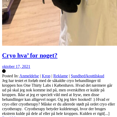
Cryo hva’ for noget?
oktober 17, 2021
Posted In:
Anmeldelse
|
Krop
|
Reklame
|
Sundhed/kosttilskud
Silke
Jeg har testet et forløb med de såkaldte cryo behandlinger til
kroppen hos One Thirty Labs i København. Hvad det nærmere går
ud på skal jeg nok komme ind på, men overskiften er kulde på
kroppen. Ikke at jeg er specielt vild med at fryse, men disse
behandlinger kan alligevel noget. Og jeg blev hooked! :) Hvad er
cryo eller cryotherapy? Måske er du allerede stødt på ordet cryo eller
cryotherapy. Cryotherapy betyder kuldeterapi, hvor der bruges
ekstrem kulde på dele af eller på hele kroppen. Kulden er rigti[...]