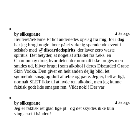
by
silkegrane
4 år ago
Inviteret/reklame Et lidt anderledes opslag fra mig, for i dag
har jeg brugt nogle timer på et virkelig spændende event i
selskab med
@discardedspirits
der laver zero waste
spiritus. Det betyder, at noget af affaldet fra f.eks. en
Chardonnay drue, hvor delen der normalt ikke bruges men
smides ud, bliver brugt i som alkohol i deres Discarded Grape
Skin Vodka. Den giver en helt anden dejlig blid, let
sødmefuld smag og duft af æble og pære. Jeg er, helt ærligt,
normalt SLET ikke til at nyde ren alkohol, men jeg kunne
faktisk godt lide smagen ren. Vildt nok!! Der var
by
silkegrane
4 år ago
Jeg er faktisk ret glad lige pt - og det skyldes ikke kun
vinglasset i hånden!