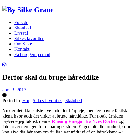
Forside
Skønhed
Livsstil
Silkes favoritter
Om Silke
Kontakt
Få bloggen på mail
Derfor skal du bruge håreddike
april 3, 2017
Posted In:
Hår
|
Silkes favoritter
|
Skønhed
Silke
Nok er det ikke sidste nye indenfor hårpleje, men jeg havde faktisk
glemt hvor godt det virker at bruge håreddike. For nogle år siden
prøvede jeg faktisk denne
Rinsing Vinegar fra Yves Rocher
og
faldt over den igen for et par uger siden. Et genialt lille produkt, som
kan give dig hår som om du lige var trådt ud af en hårreklame – i