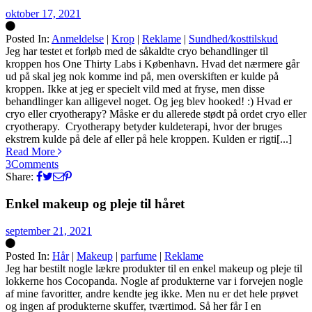
oktober 17, 2021
Posted In:
Anmeldelse
|
Krop
|
Reklame
|
Sundhed/kosttilskud
Silke
Jeg har testet et forløb med de såkaldte cryo behandlinger til
kroppen hos One Thirty Labs i København. Hvad det nærmere går
ud på skal jeg nok komme ind på, men overskiften er kulde på
kroppen. Ikke at jeg er specielt vild med at fryse, men disse
behandlinger kan alligevel noget. Og jeg blev hooked! :) Hvad er
cryo eller cryotherapy? Måske er du allerede stødt på ordet cryo eller
cryotherapy. Cryotherapy betyder kuldeterapi, hvor der bruges
ekstrem kulde på dele af eller på hele kroppen. Kulden er rigti[...]
Read More
3
Comments
Share:
Enkel makeup og pleje til håret
september 21, 2021
Posted In:
Hår
|
Makeup
|
parfume
|
Reklame
Silke
Jeg har bestilt nogle lækre produkter til en enkel makeup og pleje til
lokkerne hos Cocopanda. Nogle af produkterne var i forvejen nogle
af mine favoritter, andre kendte jeg ikke. Men nu er det hele prøvet
og ingen af produkterne skuffer, tværtimod. Så her får I en