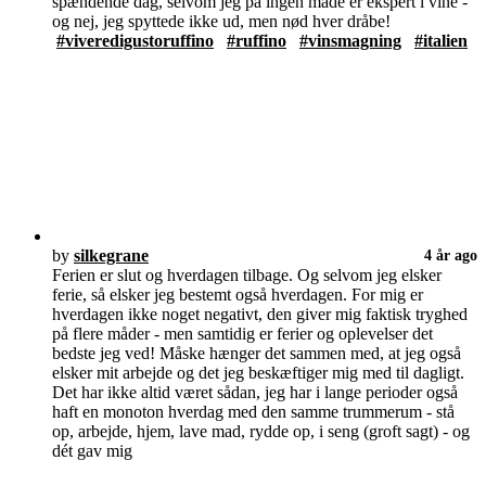
spændende dag, selvom jeg på ingen måde er ekspert i vine -
og nej, jeg spyttede ikke ud, men nød hver dråbe!
#viveredigustoruffino
#ruffino
#vinsmagning
#italien
by
silkegrane
4 år ago
Ferien er slut og hverdagen tilbage. Og selvom jeg elsker
ferie, så elsker jeg bestemt også hverdagen. For mig er
hverdagen ikke noget negativt, den giver mig faktisk tryghed
på flere måder - men samtidig er ferier og oplevelser det
bedste jeg ved! Måske hænger det sammen med, at jeg også
elsker mit arbejde og det jeg beskæftiger mig med til dagligt.
Det har ikke altid været sådan, jeg har i lange perioder også
haft en monoton hverdag med den samme trummerum - stå
op, arbejde, hjem, lave mad, rydde op, i seng (groft sagt) - og
dét gav mig