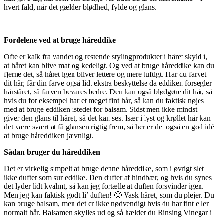
hvert fald, når det gælder blødhed, fylde og glans.
Fordelene ved at bruge håreddike
Ofte er kalk fra vandet og restende stylingprodukter i håret skyld i,
at håret kan blive mat og kedeligt. Og ved at bruge håreddike kan du
fjerne det, så håret igen bliver lettere og mere luftigt. Har du farvet
dit hår, får din farve også lidt ekstra beskyttelse da eddiken forsegler
hårståret, så farven bevares bedre. Den kan også blødgøre dit hår, så
hvis du for eksempel har et meget fint hår, så kan du faktisk nøjes
med at bruge eddiken istedet for balsam. Sidst men ikke mindst
giver den glans til håret, så det kan ses. Især i lyst og krøllet hår kan
det være svært at få glansen rigtig frem, så her er det også en god idé
at bruge håreddiken jævnligt.
Sådan bruger du håreddiken
Det er virkelig simpelt at bruge denne håreddike, som i øvrigt slet
ikke dufter som sur eddike. Den dufter af hindbær, og hvis du synes
det lyder lidt kvalmt, så kan jeg fortælle at duften forsvinder igen.
Men jeg kan faktisk godt li’ duften! 🙂 Vask håret, som du plejer. Du
kan bruge balsam, men det er ikke nødvendigt hvis du har fint eller
normalt hår. Balsamen skylles ud og så hælder du Rinsing Vinegar i