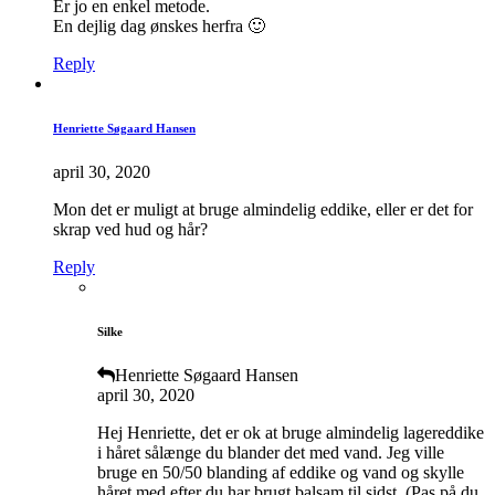
Er jo en enkel metode.
En dejlig dag ønskes herfra 🙂
Reply
Henriette Søgaard Hansen
april 30, 2020
Mon det er muligt at bruge almindelig eddike, eller er det for
skrap ved hud og hår?
Reply
Silke
Henriette Søgaard Hansen
april 30, 2020
Hej Henriette, det er ok at bruge almindelig lagereddike
i håret sålænge du blander det med vand. Jeg ville
bruge en 50/50 blanding af eddike og vand og skylle
håret med efter du har brugt balsam til sidst. (Pas på du