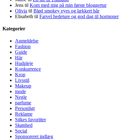
Jens
til
Kom med mig på min første bloggertur
Olivia
til
Blød smokey eyes og lækkert hår
Elisabeth
til
Farvel hedeture og god dag til hormoner
Kategorier
Anmeldelse
Fashion
Guide
Hår
Hudpleje
Konkurrence
Krop
Livsstil
Makeup
mode
Negle
parfume
Personligt
Reklame
Silkes favoritter
Skønhed
Social
Sponsoreret indlæg