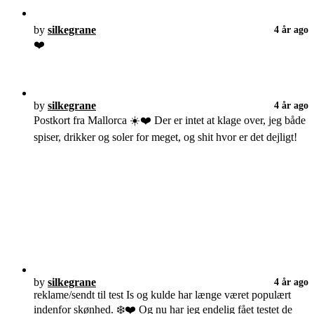
by
silkegrane
4 år ago
❤️
by
silkegrane
4 år ago
Postkort fra Mallorca ☀️❤️ Der er intet at klage over, jeg både
spiser, drikker og soler for meget, og shit hvor er det dejligt!
by
silkegrane
4 år ago
reklame/sendt til test Is og kulde har længe været populært
indenfor skønhed. ❄️❤️ Og nu har jeg endelig fået testet de