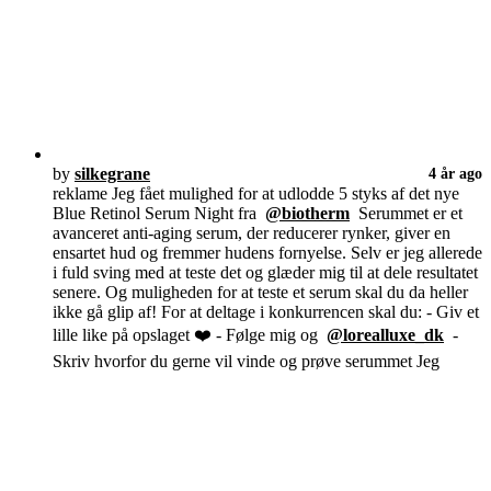
by
silkegrane
4 år ago
reklame Jeg fået mulighed for at udlodde 5 styks af det nye
Blue Retinol Serum Night fra
@biotherm
Serummet er et
avanceret anti-aging serum, der reducerer rynker, giver en
ensartet hud og fremmer hudens fornyelse. Selv er jeg allerede
i fuld sving med at teste det og glæder mig til at dele resultatet
senere. Og muligheden for at teste et serum skal du da heller
ikke gå glip af! For at deltage i konkurrencen skal du: - Giv et
lille like på opslaget ❤️ - Følge mig og
@lorealluxe_dk
-
Skriv hvorfor du gerne vil vinde og prøve serummet Jeg