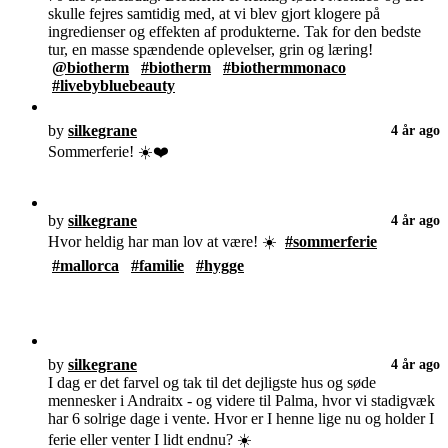
skulle fejres samtidig med, at vi blev gjort klogere på
ingredienser og effekten af produkterne. Tak for den bedste
tur, en masse spændende oplevelser, grin og læring!
@biotherm
#biotherm
#biothermmonaco
#livebybluebeauty
by
silkegrane
4 år ago
Sommerferie! ☀️❤️
by
silkegrane
4 år ago
Hvor heldig har man lov at være! ☀️
#sommerferie
#mallorca
#familie
#hygge
by
silkegrane
4 år ago
I dag er det farvel og tak til det dejligste hus og søde
mennesker i Andraitx - og videre til Palma, hvor vi stadigvæk
har 6 solrige dage i vente. Hvor er I henne lige nu og holder I
ferie eller venter I lidt endnu? ☀️