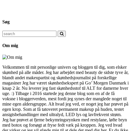
Søg
Search
for:
Om mig
Velkommen til mit personlige univers og bloggen til dig, som elsker
skønhed på alle måder. Jeg har arbejdet med beauty de sidste tyve år,
blandt andet makeupartist og skønhedsjournalist på forskellige
magasiner Jeg har været skønhedsekspert på Go’ Morgen Danmark i
knap 2 år. Nu leverer jeg fast skønhedsstof til ALT for damerne hver
uge. :) Tilbage i 2016 startede jeg denne blog som en af de få
voksne i bloggerverden, mest fordi jeg synes der manglede noget til
mine egen aldersgruppe. Alt hvad jeg ved, er noget jeg har prøvet på
egen krop. Som at få tatoveret permanent makeup på huden, testet
ansigtsbehandlinger med ultralyd, LED lys og lavfrekvent strøm.
Jeg har prøvet at fjerne bekymringsrynken med restylane, løfte bryn
med botox og forsøgt at fryse fedt væk på kroppen. Jeg ved hvad
der virker og jeg vil glæde mig til at dele det med dig her. Er du ikke