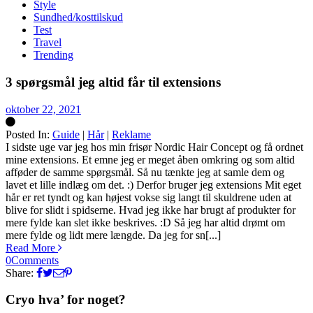
Style
Sundhed/kosttilskud
Test
Travel
Trending
3 spørgsmål jeg altid får til extensions
oktober 22, 2021
Posted In:
Guide
|
Hår
|
Reklame
Silke
I sidste uge var jeg hos min frisør Nordic Hair Concept og få ordnet
mine extensions. Et emne jeg er meget åben omkring og som altid
afføder de samme spørgsmål. Så nu tænkte jeg at samle dem og
lavet et lille indlæg om det. :) Derfor bruger jeg extensions Mit eget
hår er ret tyndt og kan højest vokse sig langt til skuldrene uden at
blive for slidt i spidserne. Hvad jeg ikke har brugt af produkter for
mere fylde kan slet ikke beskrives. :D Så jeg har altid drømt om
mere fylde og lidt mere længde. Da jeg for sn[...]
Read More
0
Comments
Share:
Cryo hva’ for noget?