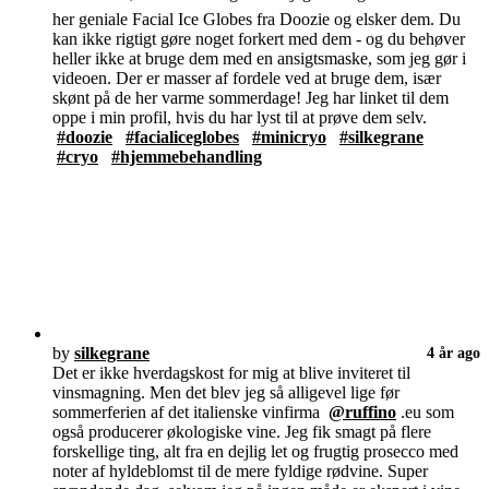
her geniale Facial Ice Globes fra Doozie og elsker dem. Du
kan ikke rigtigt gøre noget forkert med dem - og du behøver
heller ikke at bruge dem med en ansigtsmaske, som jeg gør i
videoen. Der er masser af fordele ved at bruge dem, især
skønt på de her varme sommerdage! Jeg har linket til dem
oppe i min profil, hvis du har lyst til at prøve dem selv.
#doozie
#facialiceglobes
#minicryo
#silkegrane
#cryo
#hjemmebehandling
by
silkegrane
4 år ago
Det er ikke hverdagskost for mig at blive inviteret til
vinsmagning. Men det blev jeg så alligevel lige før
sommerferien af det italienske vinfirma
@ruffino
.eu som
også producerer økologiske vine. Jeg fik smagt på flere
forskellige ting, alt fra en dejlig let og frugtig prosecco med
noter af hyldeblomst til de mere fyldige rødvine. Super