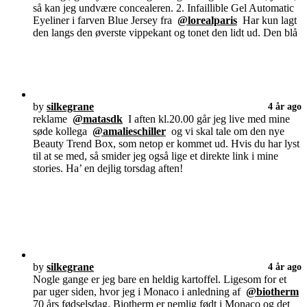
så kan jeg undvære concealeren. 2. Infaillible Gel Automatic
Eyeliner i farven Blue Jersey fra
@lorealparis
Har kun lagt
den langs den øverste vippekant og tonet den lidt ud. Den blå
by
silkegrane
4 år ago
reklame
@matasdk
I aften kl.20.00 går jeg live med mine
søde kollega
@amalieschiller
og vi skal tale om den nye
Beauty Trend Box, som netop er kommet ud. Hvis du har lyst
til at se med, så smider jeg også lige et direkte link i mine
stories. Ha’ en dejlig torsdag aften!
by
silkegrane
4 år ago
Nogle gange er jeg bare en heldig kartoffel. Ligesom for et
par uger siden, hvor jeg i Monaco i anledning af
@biotherm
70 års fødselsdag. Biotherm er nemlig født i Monaco og det