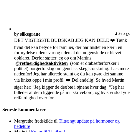
by
silkegrane
4 år ago
DET VIGTIGSTE BUDSKAB JEG KAN DELE ❤️ Tænk
hvad det kan betyde for familier, der har mistet en kær i en
forbrydelse uden svar og uden at det nogensinde er blevet
opklaret. Derfor støtter jeg op om Martins
@retfaerdighedsaktivisten
(som er drabsefterforsker i
politiet) borgerforslag om genetisk slægtsforskning. Læs mere
nedenfor! Jeg har allerede stemt og du kan gøre det samme
via linket oppe i min profil. ❤️ Del endelig! Se hvad Martin
siger her: “Jeg kigger de dræbte i øjnene hver dag. “Jeg har
billeder af dem liggende på mit skrivebord, og hvis vi skal yde
retfærdighed over for
Seneste kommentarer
Margrethe fredskilde
til
Tiltrængt update på hormoner og
hedeture
Marie
til
En tur til Thailand