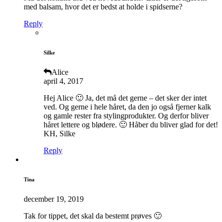
med balsam, hvor det er bedst at holde i spidserne?
Reply
Silke
Alice
april 4, 2017
Hej Alice 🙂 Ja, det må det gerne – det sker der intet
ved. Og gerne i hele håret, da den jo også fjerner kalk
og gamle rester fra stylingprodukter. Og derfor bliver
håret lettere og blødere. 🙂 Håber du bliver glad for det!
KH, Silke
Reply
Tina
december 19, 2019
Tak for tippet, det skal da bestemt prøves 🙂