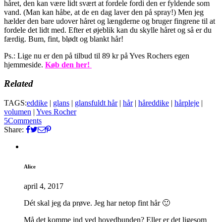
håret, den kan være lidt svært at fordele fordi den er fyldende som
vand. (Man kan håbe, at de en dag laver den på spray!) Men jeg
hælder den bare udover håret og længderne og bruger fingrene til at
fordele det lidt med. Efter et øjeblik kan du skylle håret og så er du
færdig. Bum, fint, blødt og blankt hår!
Ps.: Lige nu er den på tilbud til 89 kr på Yves Rochers egen
hjemmeside.
Køb den her!
Related
TAGS:
eddike
|
glans
|
glansfuldt hår
|
hår
|
håreddike
|
hårpleje
|
volumen
|
Yves Rocher
5
Comments
Share:
Alice
april 4, 2017
Dét skal jeg da prøve. Jeg har netop fint hår 🙂
Må det komme ind ved hovedbunden? Eller er det ligesom