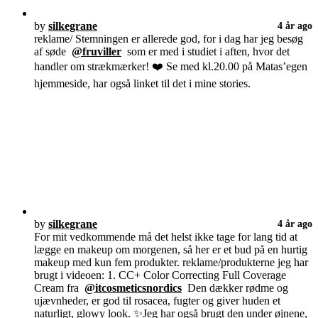
by
silkegrane
4 år ago
reklame/ Stemningen er allerede god, for i dag har jeg besøg
af søde
@fruviller
som er med i studiet i aften, hvor det
handler om strækmærker! ❤️ Se med kl.20.00 på Matas’egen
hjemmeside, har også linket til det i mine stories.
by
silkegrane
4 år ago
For mit vedkommende må det helst ikke tage for lang tid at
lægge en makeup om morgenen, så her er et bud på en hurtig
makeup med kun fem produkter. reklame/produkterne jeg har
brugt i videoen: 1. CC+ Color Correcting Full Coverage
Cream fra
@itcosmeticsnordics
Den dækker rødme og
ujævnheder, er god til rosacea, fugter og giver huden et
naturligt, glowy look. ✨Jeg har også brugt den under øjnene,