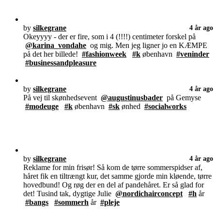
by
silkegrane
4 år ago
Okeyyyy - der er fire, som i 4 (!!!!) centimeter forskel på
@karina_vondahe
og mig. Men jeg ligner jo en KÆMPE
på det her billede!
#fashionweek
#k
øbenhavn
#veninder
#businessandpleasure
by
silkegrane
4 år ago
På vej til skønhedsevent
@augustinusbader
på Gemyse
#modeuge
#k
øbenhavn
#sk
ønhed
#socialworks
by
silkegrane
4 år ago
Reklame for min frisør! Så kom de tørre sommerspidser af,
håret fik en tiltrængt kur, det samme gjorde min kløende, tørre
hovedbund! Og røg der en del af pandehåret. Er så glad for
det! Tusind tak, dygtige Julie
@nordichairconcept
#h
år
#bangs
#sommerh
år
#pleje