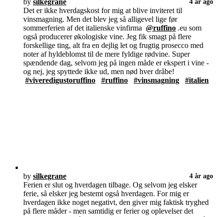
by
silkegrane
4 år ago
Det er ikke hverdagskost for mig at blive inviteret til
vinsmagning. Men det blev jeg så alligevel lige før
sommerferien af det italienske vinfirma
@ruffino
.eu som
også producerer økologiske vine. Jeg fik smagt på flere
forskellige ting, alt fra en dejlig let og frugtig prosecco med
noter af hyldeblomst til de mere fyldige rødvine. Super
spændende dag, selvom jeg på ingen måde er ekspert i vine -
og nej, jeg spyttede ikke ud, men nød hver dråbe!
#viveredigustoruffino
#ruffino
#vinsmagning
#italien
by
silkegrane
4 år ago
Ferien er slut og hverdagen tilbage. Og selvom jeg elsker
ferie, så elsker jeg bestemt også hverdagen. For mig er
hverdagen ikke noget negativt, den giver mig faktisk tryghed
på flere måder - men samtidig er ferier og oplevelser det