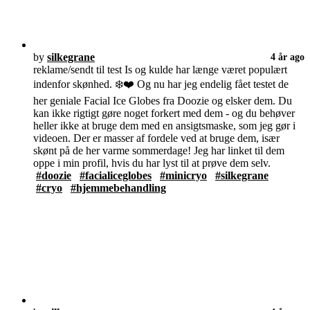
by
silkegrane
4 år ago
reklame/sendt til test Is og kulde har længe været populært
indenfor skønhed. ❄️❤️ Og nu har jeg endelig fået testet de
her geniale Facial Ice Globes fra Doozie og elsker dem. Du
kan ikke rigtigt gøre noget forkert med dem - og du behøver
heller ikke at bruge dem med en ansigtsmaske, som jeg gør i
videoen. Der er masser af fordele ved at bruge dem, især
skønt på de her varme sommerdage! Jeg har linket til dem
oppe i min profil, hvis du har lyst til at prøve dem selv.
#doozie
#facialiceglobes
#minicryo
#silkegrane
#cryo
#hjemmebehandling