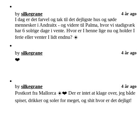
by
silkegrane
4 år ago
I dag er det farvel og tak til det dejligste hus og søde
mennesker i Andraitx - og videre til Palma, hvor vi stadigvæk
har 6 solrige dage i vente. Hvor er I henne lige nu og holder I
ferie eller venter I lidt endnu? ☀️
by
silkegrane
4 år ago
❤️
by
silkegrane
4 år ago
Postkort fra Mallorca ☀️❤️ Der er intet at klage over, jeg både
spiser, drikker og soler for meget, og shit hvor er det dejligt!