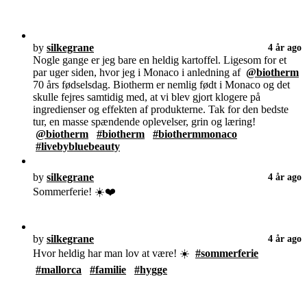
by
silkegrane
4 år ago
Nogle gange er jeg bare en heldig kartoffel. Ligesom for et
par uger siden, hvor jeg i Monaco i anledning af
@biotherm
70 års fødselsdag. Biotherm er nemlig født i Monaco og det
skulle fejres samtidig med, at vi blev gjort klogere på
ingredienser og effekten af produkterne. Tak for den bedste
tur, en masse spændende oplevelser, grin og læring!
@biotherm
#biotherm
#biothermmonaco
#livebybluebeauty
by
silkegrane
4 år ago
Sommerferie! ☀️❤️
by
silkegrane
4 år ago
Hvor heldig har man lov at være! ☀️
#sommerferie
#mallorca
#familie
#hygge