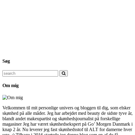
Søg
Search
for:
Om mig
Velkommen til mit personlige univers og bloggen til dig, som elsker
skønhed på alle måder. Jeg har arbejdet med beauty de sidste tyve år,
blandt andet makeupartist og skønhedsjournalist på forskellige
magasiner Jeg har været skønhedsekspert på Go’ Morgen Danmark i
knap 2 år. Nu leverer jeg fast skønhedsstof til ALT for damerne hver
uge. :) Tilbage i 2016 startede jeg denne blog som en af de få