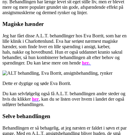
ny. Behandlingen har længe levet sit eget stille liv, men er blevet
mere og mere populær grundet sin gode, afspændende effekt på
ansigtsmusklerne og dermed rynker og linjer.
Magiske hænder
Jeg har fået disse A.L.T. behandlinger hos Eva Borrit, som har en
lille klinik i Charlottenlund. Eva har seriøst nærmest magiske
hænder, som finde hver en lille spænding i ansigt, kæber,
hals, nakke og hovedbund. Hun er også uddannet kranio sakral
behandler, så hun kombinerer behandlingen alt efter behov og
spændinger. Du kan læse mere om hende
her.
Dette er dygtige og søde Eva Borrit.
Du kan selvfølgelig også få A.L.T. behandlingen andre steder og
hvis du klikker
her
, kan du se listen over hvem i landet der også
udfører behandlingen.
Selve behandlingen
Behandlingen er så behagelig, at jeg næsten er faldet i søvn et par
gange. Med en A.L.T. ansigtsbehandling bliver huden, de små