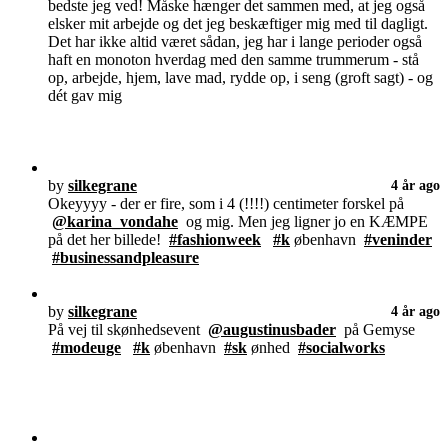
bedste jeg ved! Måske hænger det sammen med, at jeg også
elsker mit arbejde og det jeg beskæftiger mig med til dagligt.
Det har ikke altid været sådan, jeg har i lange perioder også
haft en monoton hverdag med den samme trummerum - stå
op, arbejde, hjem, lave mad, rydde op, i seng (groft sagt) - og
dét gav mig
by
silkegrane
4 år ago
Okeyyyy - der er fire, som i 4 (!!!!) centimeter forskel på
@karina_vondahe
og mig. Men jeg ligner jo en KÆMPE
på det her billede!
#fashionweek
#k
øbenhavn
#veninder
#businessandpleasure
by
silkegrane
4 år ago
På vej til skønhedsevent
@augustinusbader
på Gemyse
#modeuge
#k
øbenhavn
#sk
ønhed
#socialworks