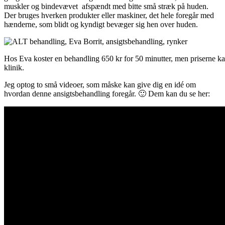
muskler og bindevævet afspændt med bitte små stræk på huden.
Der bruges hverken produkter eller maskiner, det hele foregår med
hænderne, som blidt og kyndigt bevæger sig hen over huden.
Hos Eva koster en behandling 650 kr for 50 minutter, men priserne kan 
klinik.
Jeg optog to små videoer, som måske kan give dig en idé om
hvordan denne ansigtsbehandling foregår. 🙂 Dem kan du se her: