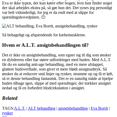
Eva er ikke typen, der kun kører efter bogen, hvis hun finder noget
der skal arbejdes ekstra på, så gør hun det. Det synes jeg personligt
var helt vidunderligt, for jeg er da endt med at slippe for
spændingshovedpinen. 🙂
Så behageligt og afspændende for kæbemusklerne.
Hvem er A.L.T. ansigtsbehandlingen til?
Det er ikke en ansigtsbehandling, som egner sig til dig som ønsker
en dybderens eller har større udfordringer med huden. Med A.L.T.
får du en naturlig anti-age behandling, med en mere afslappet,
glattere hudoverflade, som giver et mere blødt ansigtsudtryk. Så
ønsker du at reducere små linjer og rynker, stramme op og få et løft,
så er denne behandling fantastisk. Det er en naturlig måde at hjælpe
huden tilbage igen, slippe af med spændinger, der trækker ansigtet
nedad og få en forbedret blodcirkulation i ansigtet.
Related
TAGS:
A.L.T.
|
ALT behandling
|
ansigtsbehandling
|
Eva Borrit
|
rynker