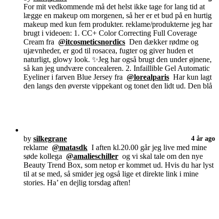
For mit vedkommende må det helst ikke tage for lang tid at
lægge en makeup om morgenen, så her er et bud på en hurtig
makeup med kun fem produkter. reklame/produkterne jeg har
brugt i videoen: 1. CC+ Color Correcting Full Coverage
Cream fra
@itcosmeticsnordics
Den dækker rødme og
ujævnheder, er god til rosacea, fugter og giver huden et
naturligt, glowy look. ✨Jeg har også brugt den under øjnene,
så kan jeg undvære concealeren. 2. Infaillible Gel Automatic
Eyeliner i farven Blue Jersey fra
@lorealparis
Har kun lagt
den langs den øverste vippekant og tonet den lidt ud. Den blå
by
silkegrane
4 år ago
reklame
@matasdk
I aften kl.20.00 går jeg live med mine
søde kollega
@amalieschiller
og vi skal tale om den nye
Beauty Trend Box, som netop er kommet ud. Hvis du har lyst
til at se med, så smider jeg også lige et direkte link i mine
stories. Ha’ en dejlig torsdag aften!