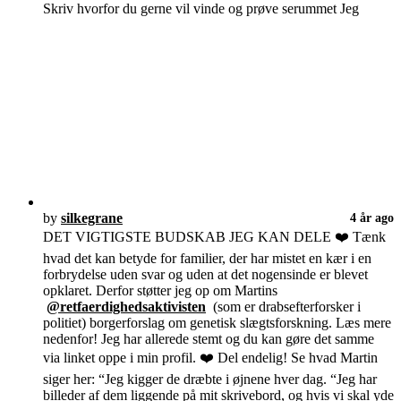
Skriv hvorfor du gerne vil vinde og prøve serummet Jeg
by
silkegrane
4 år ago
DET VIGTIGSTE BUDSKAB JEG KAN DELE ❤️ Tænk
hvad det kan betyde for familier, der har mistet en kær i en
forbrydelse uden svar og uden at det nogensinde er blevet
opklaret. Derfor støtter jeg op om Martins
@retfaerdighedsaktivisten
(som er drabsefterforsker i
politiet) borgerforslag om genetisk slægtsforskning. Læs mere
nedenfor! Jeg har allerede stemt og du kan gøre det samme
via linket oppe i min profil. ❤️ Del endelig! Se hvad Martin
siger her: “Jeg kigger de dræbte i øjnene hver dag. “Jeg har
billeder af dem liggende på mit skrivebord, og hvis vi skal yde