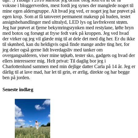
voksne i bloggerverden, mest fordi jeg synes der manglede noget til
mine egen aldersgruppe. Alt hvad jeg ved, er noget jeg har prøvet på
egen krop. Som at få tatoveret permanent makeup på huden, testet
ansigtsbehandlinger med ultralyd, LED lys og lavfrekvent strøm.
Jeg har prøvet at fjerne bekymringsrynken med restylane, løfte bryn
med botox og forsøgt at fryse fedt væk på kroppen. Jeg ved hvad
der virker og jeg vil glæde mig til at dele det med dig her. Er du ikke
til skønhed, kan du heldigvis også finde mange andre ting her, for
jeg deler også gerne lidt hverdagsliv med tanker om
overgangsalderen, viser mine tøjkøb, tester sko, gadgets og hvad der
ellers interesserer mig. Helt privat: Til daglig bor jeg i
Charlottenlund sammen med min dejlige datter Carla på 14 år. Jeg er
dårlig til at lave mad, har let til grin, er ærlig, direkte og har begge
ben på jorden.
Seneste indlæg