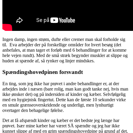
Ingen damp, ingen strøm, dufte eller cremer man skal forholde sig
til. Eva arbejder der på forskellige områder for hvert besøg (det
anbefales, at man tager et forløb med 6 behandlinger for at komme
hele vejen rundt). Med de små stræk begynder muskler at slippe og
huden at spænde af, så rynker og linjer mindskes.
Spændingshovedpinen forsvandt
En ting, som jeg ikke har prøvet i andre behandlinger er, at der
arbejdes inde i næsen (bare rolig, man kan godt tanke nej, hvis man
ikke ønsker det) og på indersiden af kinder og kæber. Selvfølgelig
med en hygiejnisk fingertut. Dette kan de første 10 sekunder virke
en smule grænseoverskridende og underligt, men lynhurtigt
overtager den behagelige følelse.
Det at få afspændt kinder og kæber er det bedste jeg længe har
prøvet. Især mine kæber har været SÅ spændte og jeg har ikke
kunnet slippe af med en grim spændingshovedpine på grund af det.