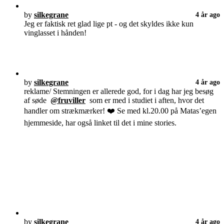
by
silkegrane
4 år ago
Jeg er faktisk ret glad lige pt - og det skyldes ikke kun
vinglasset i hånden!
by
silkegrane
4 år ago
reklame/ Stemningen er allerede god, for i dag har jeg besøg
af søde
@fruviller
som er med i studiet i aften, hvor det
handler om strækmærker! ❤️ Se med kl.20.00 på Matas’egen
hjemmeside, har også linket til det i mine stories.
by
silkegrane
4 år ago