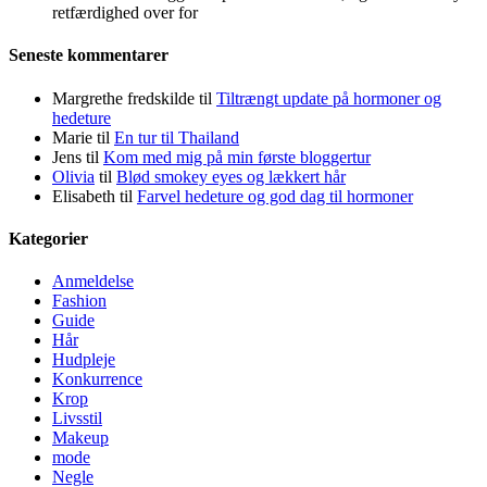
retfærdighed over for
Seneste kommentarer
Margrethe fredskilde
til
Tiltrængt update på hormoner og
hedeture
Marie
til
En tur til Thailand
Jens
til
Kom med mig på min første bloggertur
Olivia
til
Blød smokey eyes og lækkert hår
Elisabeth
til
Farvel hedeture og god dag til hormoner
Kategorier
Anmeldelse
Fashion
Guide
Hår
Hudpleje
Konkurrence
Krop
Livsstil
Makeup
mode
Negle