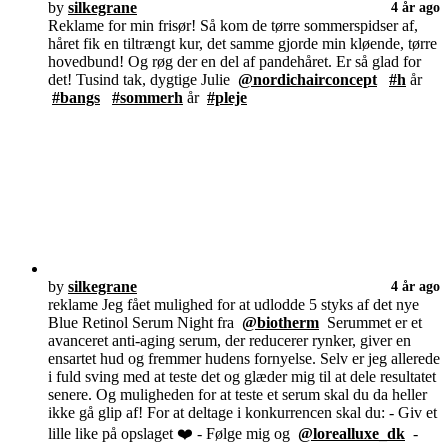
by
silkegrane
4 år ago
Reklame for min frisør! Så kom de tørre sommerspidser af,
håret fik en tiltrængt kur, det samme gjorde min kløende, tørre
hovedbund! Og røg der en del af pandehåret. Er så glad for
det! Tusind tak, dygtige Julie
@nordichairconcept
#h
år
#bangs
#sommerh
år
#pleje
by
silkegrane
4 år ago
reklame Jeg fået mulighed for at udlodde 5 styks af det nye
Blue Retinol Serum Night fra
@biotherm
Serummet er et
avanceret anti-aging serum, der reducerer rynker, giver en
ensartet hud og fremmer hudens fornyelse. Selv er jeg allerede
i fuld sving med at teste det og glæder mig til at dele resultatet
senere. Og muligheden for at teste et serum skal du da heller
ikke gå glip af! For at deltage i konkurrencen skal du: - Giv et
lille like på opslaget ❤️ - Følge mig og
@lorealluxe_dk
-