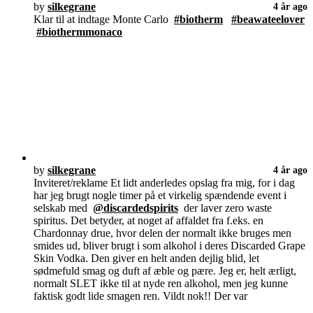
by
silkegrane
4 år ago
Klar til at indtage Monte Carlo
#biotherm
#beawateelover
#biothermmonaco
by
silkegrane
4 år ago
Inviteret/reklame Et lidt anderledes opslag fra mig, for i dag
har jeg brugt nogle timer på et virkelig spændende event i
selskab med
@discardedspirits
der laver zero waste
spiritus. Det betyder, at noget af affaldet fra f.eks. en
Chardonnay drue, hvor delen der normalt ikke bruges men
smides ud, bliver brugt i som alkohol i deres Discarded Grape
Skin Vodka. Den giver en helt anden dejlig blid, let
sødmefuld smag og duft af æble og pære. Jeg er, helt ærligt,
normalt SLET ikke til at nyde ren alkohol, men jeg kunne
faktisk godt lide smagen ren. Vildt nok!! Der var