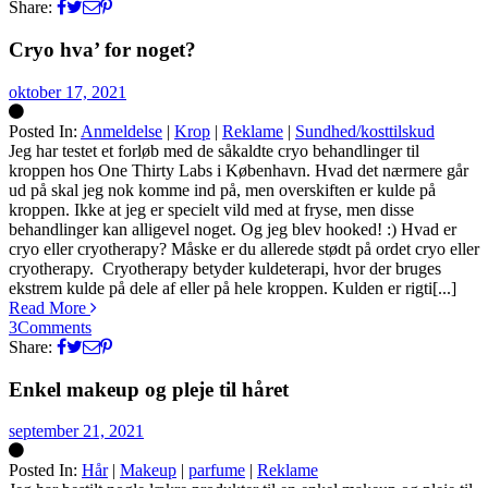
Share:
Cryo hva’ for noget?
oktober 17, 2021
Posted In:
Anmeldelse
|
Krop
|
Reklame
|
Sundhed/kosttilskud
Silke
Jeg har testet et forløb med de såkaldte cryo behandlinger til
kroppen hos One Thirty Labs i København. Hvad det nærmere går
ud på skal jeg nok komme ind på, men overskiften er kulde på
kroppen. Ikke at jeg er specielt vild med at fryse, men disse
behandlinger kan alligevel noget. Og jeg blev hooked! :) Hvad er
cryo eller cryotherapy? Måske er du allerede stødt på ordet cryo eller
cryotherapy. Cryotherapy betyder kuldeterapi, hvor der bruges
ekstrem kulde på dele af eller på hele kroppen. Kulden er rigti[...]
Read More
3
Comments
Share:
Enkel makeup og pleje til håret
september 21, 2021
Posted In:
Hår
|
Makeup
|
parfume
|
Reklame