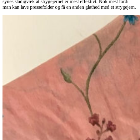
synes stadigvæk at strygejernet er mest effektivt. Nok mest fordi
man kan lave pressefolder og få en anden glathed med et strygejern.