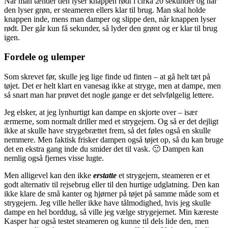
Når man tænder den lyser knappen rødt i cirka 20 sekunder og når
den lyser grøn, er steameren ellers klar til brug. Man skal holde
knappen inde, mens man damper og slippe den, når knappen lyser
rødt. Der går kun få sekunder, så lyder den grønt og er klar til brug
igen.
Fordele og ulemper
Som skrevet før, skulle jeg lige finde ud finten – at gå helt tæt på
tøjet. Det er helt klart en vanesag ikke at stryge, men at dampe, men
så snart man har prøvet det nogle gange er det selvfølgelig lettere.
Jeg elsker, at jeg lynhurtigt kan dampe en skjorte over – især
ærmerne, som normalt driller med et strygejern. Og så er det dejligt
ikke at skulle have strygebrættet frem, så det føles også en skulle
nemmere. Men faktisk frisker dampen også tøjet op, så du kan bruge
det en ekstra gang inde du smider det til vask. 🙂 Dampen kan
nemlig også fjernes visse lugte.
Men alligevel kan den ikke
erstatte
et strygejern, steameren er et
godt alternativ til rejsebrug eller til den hurtige udglatning. Den kan
ikke klare de små kanter og hjørner på tøjet på samme måde som et
strygejern. Jeg ville heller ikke have tålmodighed, hvis jeg skulle
dampe en hel borddug, så ville jeg vælge strygejernet. Min kæreste
Kasper har også testet steameren og kunne til dels lide den, men