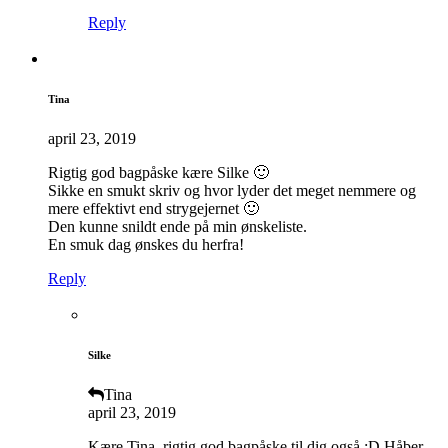
Reply
Tina
april 23, 2019
Rigtig god bagpåske kære Silke 🙂
Sikke en smukt skriv og hvor lyder det meget nemmere og
mere effektivt end strygejernet 🙂
Den kunne snildt ende på min ønskeliste.
En smuk dag ønskes du herfra!
Reply
Silke
Tina
april 23, 2019
Kære Tina, rigtig god bagpåske til dig også.:D Håber