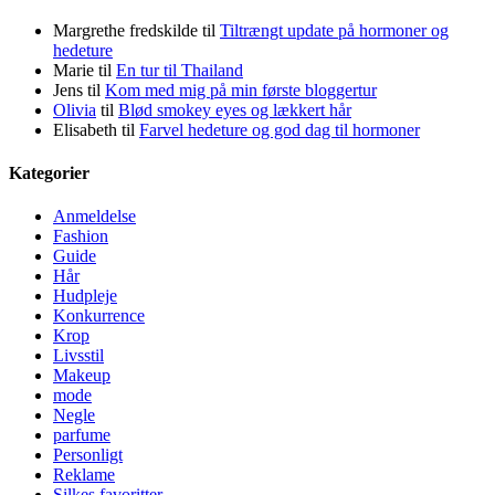
Margrethe fredskilde
til
Tiltrængt update på hormoner og
hedeture
Marie
til
En tur til Thailand
Jens
til
Kom med mig på min første bloggertur
Olivia
til
Blød smokey eyes og lækkert hår
Elisabeth
til
Farvel hedeture og god dag til hormoner
Kategorier
Anmeldelse
Fashion
Guide
Hår
Hudpleje
Konkurrence
Krop
Livsstil
Makeup
mode
Negle
parfume
Personligt
Reklame
Silkes favoritter