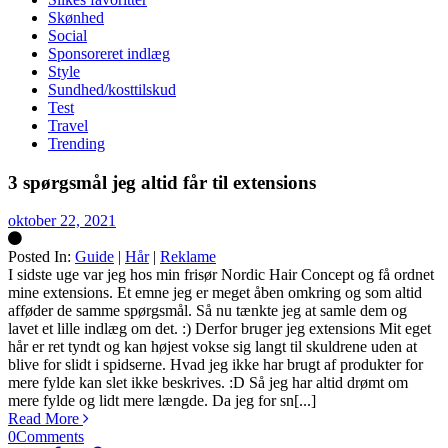
Skønhed
Social
Sponsoreret indlæg
Style
Sundhed/kosttilskud
Test
Travel
Trending
3 spørgsmål jeg altid får til extensions
oktober 22, 2021
Posted In:
Guide
|
Hår
|
Reklame
Silke
I sidste uge var jeg hos min frisør Nordic Hair Concept og få ordnet
mine extensions. Et emne jeg er meget åben omkring og som altid
afføder de samme spørgsmål. Så nu tænkte jeg at samle dem og
lavet et lille indlæg om det. :) Derfor bruger jeg extensions Mit eget
hår er ret tyndt og kan højest vokse sig langt til skuldrene uden at
blive for slidt i spidserne. Hvad jeg ikke har brugt af produkter for
mere fylde kan slet ikke beskrives. :D Så jeg har altid drømt om
mere fylde og lidt mere længde. Da jeg for sn[...]
Read More
0
Comments