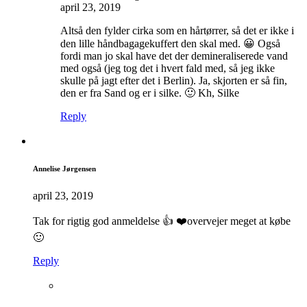
april 23, 2019
Altså den fylder cirka som en hårtørrer, så det er ikke i
den lille håndbagagekuffert den skal med. 😀 Også
fordi man jo skal have det der demineraliserede vand
med også (jeg tog det i hvert fald med, så jeg ikke
skulle på jagt efter det i Berlin). Ja, skjorten er så fin,
den er fra Sand og er i silke. 🙂 Kh, Silke
Reply
Annelise Jørgensen
april 23, 2019
Tak for rigtig god anmeldelse 👍 ❤️overvejer meget at købe
🙂
Reply