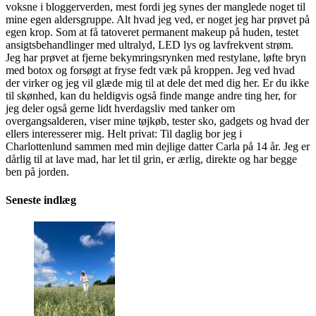
voksne i bloggerverden, mest fordi jeg synes der manglede noget til
mine egen aldersgruppe. Alt hvad jeg ved, er noget jeg har prøvet på
egen krop. Som at få tatoveret permanent makeup på huden, testet
ansigtsbehandlinger med ultralyd, LED lys og lavfrekvent strøm.
Jeg har prøvet at fjerne bekymringsrynken med restylane, løfte bryn
med botox og forsøgt at fryse fedt væk på kroppen. Jeg ved hvad
der virker og jeg vil glæde mig til at dele det med dig her. Er du ikke
til skønhed, kan du heldigvis også finde mange andre ting her, for
jeg deler også gerne lidt hverdagsliv med tanker om
overgangsalderen, viser mine tøjkøb, tester sko, gadgets og hvad der
ellers interesserer mig. Helt privat: Til daglig bor jeg i
Charlottenlund sammen med min dejlige datter Carla på 14 år. Jeg er
dårlig til at lave mad, har let til grin, er ærlig, direkte og har begge
ben på jorden.
Seneste indlæg