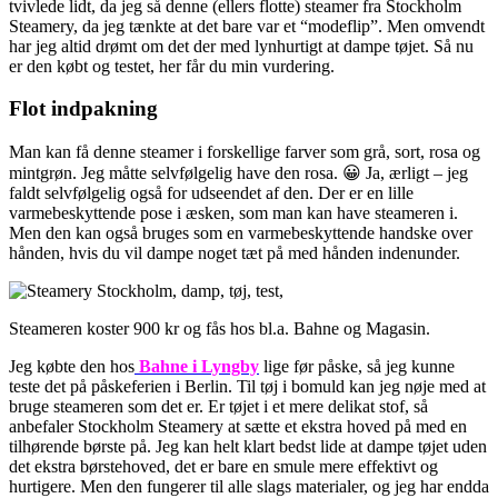
tvivlede lidt, da jeg så denne (ellers flotte) steamer fra Stockholm
Steamery, da jeg tænkte at det bare var et “modeflip”. Men omvendt
har jeg altid drømt om det der med lynhurtigt at dampe tøjet. Så nu
er den købt og testet, her får du min vurdering.
Flot indpakning
Man kan få denne steamer i forskellige farver som grå, sort, rosa og
mintgrøn. Jeg måtte selvfølgelig have den rosa. 😀 Ja, ærligt – jeg
faldt selvfølgelig også for udseendet af den. Der er en lille
varmebeskyttende pose i æsken, som man kan have steameren i.
Men den kan også bruges som en varmebeskyttende handske over
hånden, hvis du vil dampe noget tæt på med hånden indenunder.
Steameren koster 900 kr og fås hos bl.a. Bahne og Magasin.
Jeg købte den hos
Bahne i Lyngby
lige før påske, så jeg kunne
teste det på påskeferien i Berlin. Til tøj i bomuld kan jeg nøje med at
bruge steameren som det er. Er tøjet i et mere delikat stof, så
anbefaler Stockholm Steamery at sætte et ekstra hoved på med en
tilhørende børste på. Jeg kan helt klart bedst lide at dampe tøjet uden
det ekstra børstehoved, det er bare en smule mere effektivt og
hurtigere. Men den fungerer til alle slags materialer, og jeg har endda