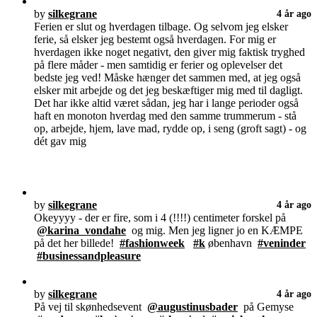
by
silkegrane
4 år ago
Ferien er slut og hverdagen tilbage. Og selvom jeg elsker
ferie, så elsker jeg bestemt også hverdagen. For mig er
hverdagen ikke noget negativt, den giver mig faktisk tryghed
på flere måder - men samtidig er ferier og oplevelser det
bedste jeg ved! Måske hænger det sammen med, at jeg også
elsker mit arbejde og det jeg beskæftiger mig med til dagligt.
Det har ikke altid været sådan, jeg har i lange perioder også
haft en monoton hverdag med den samme trummerum - stå
op, arbejde, hjem, lave mad, rydde op, i seng (groft sagt) - og
dét gav mig
by
silkegrane
4 år ago
Okeyyyy - der er fire, som i 4 (!!!!) centimeter forskel på
@karina_vondahe
og mig. Men jeg ligner jo en KÆMPE
på det her billede!
#fashionweek
#k
øbenhavn
#veninder
#businessandpleasure
by
silkegrane
4 år ago
På vej til skønhedsevent
@augustinusbader
på Gemyse