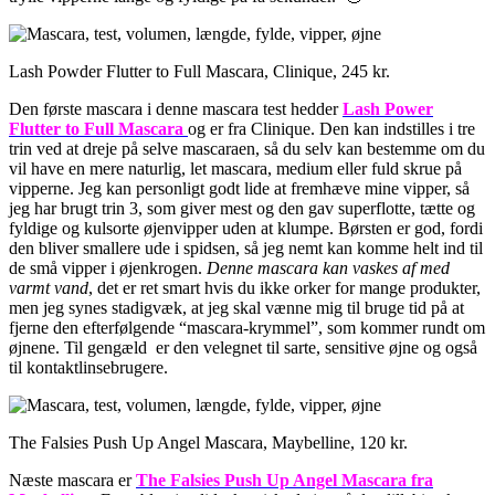
Lash Powder Flutter to Full Mascara, Clinique, 245 kr.
Den første mascara i denne mascara test hedder
Lash Power
Flutter to Full Mascara
og er fra Clinique. Den kan indstilles i tre
trin ved at dreje på selve mascaraen, så du selv kan bestemme om du
vil have en mere naturlig, let mascara, medium eller fuld skrue på
vipperne. Jeg kan personligt godt lide at fremhæve mine vipper, så
jeg har brugt trin 3, som giver mest og den gav superflotte, tætte og
fyldige og kulsorte øjenvipper uden at klumpe. Børsten er god, fordi
den bliver smallere ude i spidsen, så jeg nemt kan komme helt ind til
de små vipper i øjenkrogen.
Denne mascara kan vaskes af med
varmt vand
, det er ret smart hvis du ikke orker for mange produkter,
men jeg synes stadigvæk, at jeg skal vænne mig til bruge tid på at
fjerne den efterfølgende “mascara-krymmel”, som kommer rundt om
øjnene. Til gengæld er den velegnet til sarte, sensitive øjne og også
til kontaktlinsebrugere.
The Falsies Push Up Angel Mascara, Maybelline, 120 kr.
Næste mascara er
T
he
Falsies Push Up Angel Mascara fra