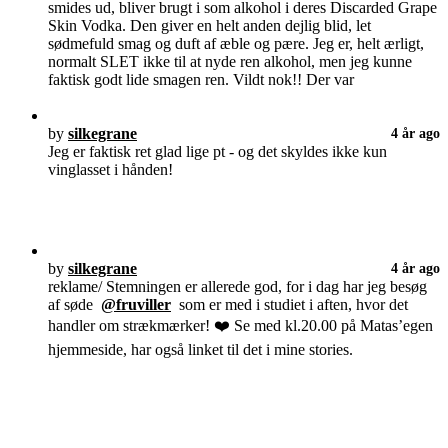
smides ud, bliver brugt i som alkohol i deres Discarded Grape
Skin Vodka. Den giver en helt anden dejlig blid, let
sødmefuld smag og duft af æble og pære. Jeg er, helt ærligt,
normalt SLET ikke til at nyde ren alkohol, men jeg kunne
faktisk godt lide smagen ren. Vildt nok!! Der var
by
silkegrane
4 år ago
Jeg er faktisk ret glad lige pt - og det skyldes ikke kun
vinglasset i hånden!
by
silkegrane
4 år ago
reklame/ Stemningen er allerede god, for i dag har jeg besøg
af søde
@fruviller
som er med i studiet i aften, hvor det
handler om strækmærker! ❤️ Se med kl.20.00 på Matas’egen
hjemmeside, har også linket til det i mine stories.