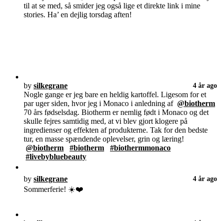
til at se med, så smider jeg også lige et direkte link i mine
stories. Ha’ en dejlig torsdag aften!
by
silkegrane
4 år ago
Nogle gange er jeg bare en heldig kartoffel. Ligesom for et
par uger siden, hvor jeg i Monaco i anledning af
@biotherm
70 års fødselsdag. Biotherm er nemlig født i Monaco og det
skulle fejres samtidig med, at vi blev gjort klogere på
ingredienser og effekten af produkterne. Tak for den bedste
tur, en masse spændende oplevelser, grin og læring!
@biotherm
#biotherm
#biothermmonaco
#livebybluebeauty
by
silkegrane
4 år ago
Sommerferie! ☀️❤️