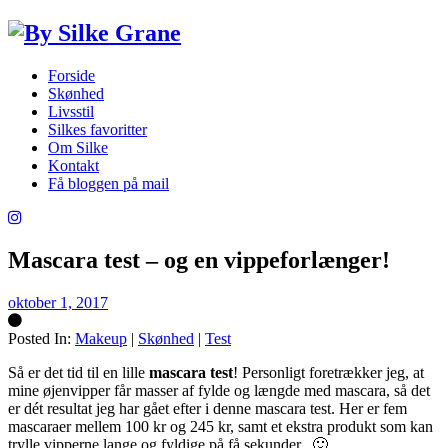
Forside
Skønhed
Livsstil
Silkes favoritter
Om Silke
Kontakt
Få bloggen på mail
Mascara test – og en vippeforlænger!
oktober 1, 2017
Posted In:
Makeup
|
Skønhed
|
Test
Silke
Så er det tid til en lille
mascara test
! Personligt foretrækker jeg, at
mine øjenvipper får masser af fylde og længde med mascara, så det
er dét resultat jeg har gået efter i denne mascara test. Her er fem
mascaraer mellem 100 kr og 245 kr, samt et ekstra produkt som kan
trylle vipperne lange og fyldige på få sekunder. 🙂