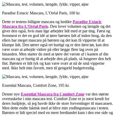
Paradise Extacic Mascara, L’Oréal Paris, 100 kr.
Dette er testens billigste mascara og hedder
Paradise Extacic
Mascara fra L’Oréal
Paris
. Den lover volumen og længde og det
giver den også, hvis man lige arbejder lidt med et par ting. Først og
fremmest er det en god idé at tørre børsten lidt af inden brug, da den
ellers har meget mascara på børsten og det kan få vipperne til at
klumpe lidt. Den tørrer også ret hurtigt og er den først tør, kan den
være svær at arbejde videre på eller lægge flere lag oven på
hinanden. Men starter du med at tørre det værste af i kanten af din
mascara og er hurtig til at arbejde den på plads, så fungerer den helt
fint. Børsten er lidt tyk og kan være svær at nå de små vipperne
med. Ikke helt min favorit, men til gengæld budgetvenlig.
Essential Mascara, Comfort Zone, 195 kr.
Denne nye
Essential Mascara fra Comfort Zone
var den største
overraskelse i min mascara test. Comfort Zone er jo mest kendt for
deres hudpleje, så jeg havde ikke de store forventinger til mascaraen.
Men dette endte faktisk med at blive min yndlingsmascara i testen.
Børsten er lidt speciel med en mere bredtandet kam i den ene side og