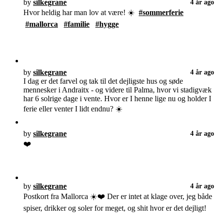
by
silkegrane
4 år ago
Hvor heldig har man lov at være! ☀️
#sommerferie
#mallorca
#familie
#hygge
by
silkegrane
4 år ago
I dag er det farvel og tak til det dejligste hus og søde
mennesker i Andraitx - og videre til Palma, hvor vi stadigvæk
har 6 solrige dage i vente. Hvor er I henne lige nu og holder I
ferie eller venter I lidt endnu? ☀️
by
silkegrane
4 år ago
❤️
by
silkegrane
4 år ago
Postkort fra Mallorca ☀️❤️ Der er intet at klage over, jeg både
spiser, drikker og soler for meget, og shit hvor er det dejligt!