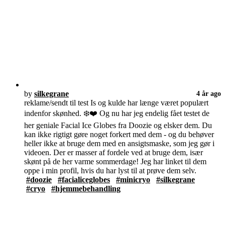
by
silkegrane
4 år ago
reklame/sendt til test Is og kulde har længe været populært
indenfor skønhed. ❄️❤️ Og nu har jeg endelig fået testet de
her geniale Facial Ice Globes fra Doozie og elsker dem. Du
kan ikke rigtigt gøre noget forkert med dem - og du behøver
heller ikke at bruge dem med en ansigtsmaske, som jeg gør i
videoen. Der er masser af fordele ved at bruge dem, især
skønt på de her varme sommerdage! Jeg har linket til dem
oppe i min profil, hvis du har lyst til at prøve dem selv.
#doozie
#facialiceglobes
#minicryo
#silkegrane
#cryo
#hjemmebehandling