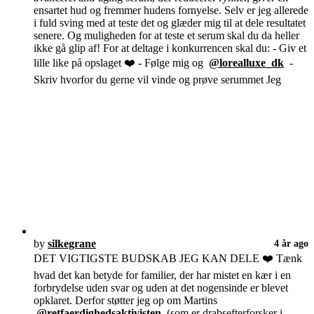
ensartet hud og fremmer hudens fornyelse. Selv er jeg allerede
i fuld sving med at teste det og glæder mig til at dele resultatet
senere. Og muligheden for at teste et serum skal du da heller
ikke gå glip af! For at deltage i konkurrencen skal du: - Giv et
lille like på opslaget ❤️ - Følge mig og
@lorealluxe_dk
-
Skriv hvorfor du gerne vil vinde og prøve serummet Jeg
by
silkegrane
4 år ago
DET VIGTIGSTE BUDSKAB JEG KAN DELE ❤️ Tænk
hvad det kan betyde for familier, der har mistet en kær i en
forbrydelse uden svar og uden at det nogensinde er blevet
opklaret. Derfor støtter jeg op om Martins
@retfaerdighedsaktivisten
(som er drabsefterforsker i