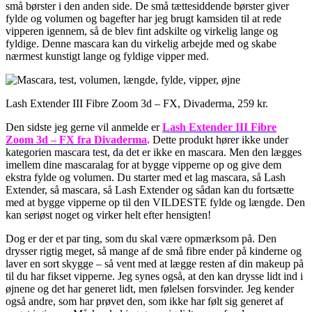
små børster i den anden side. De små tættesiddende børster giver
fylde og volumen og bagefter har jeg brugt kamsiden til at rede
vipperen igennem, så de blev fint adskilte og virkelig lange og
fyldige. Denne mascara kan du virkelig arbejde med og skabe
nærmest kunstigt lange og fyldige vipper med.
Lash Extender III Fibre Zoom 3d – FX, Divaderma, 259 kr.
Den sidste jeg gerne vil anmelde er
Lash Extender III Fibre
Zoom
3d – FX fra Divaderma
.
Dette produkt hører ikke under
kategorien mascara test, da det er ikke en mascara. Men den lægges
imellem dine mascaralag for at bygge vipperne op og give dem
ekstra fylde og volumen. Du starter med et lag mascara, så Lash
Extender, så mascara, så Lash Extender og sådan kan du fortsætte
med at bygge vipperne op til den VILDESTE fylde og længde. Den
kan seriøst noget og virker helt efter hensigten!
Dog er der et par ting, som du skal være opmærksom på. Den
drysser rigtig meget, så mange af de små fibre ender på kinderne og
laver en sort skygge – så vent med at lægge resten af din makeup på
til du har fikset vipperne. Jeg synes også, at den kan drysse lidt ind i
øjnene og det har generet lidt, men følelsen forsvinder. Jeg kender
også andre, som har prøvet den, som ikke har følt sig generet af