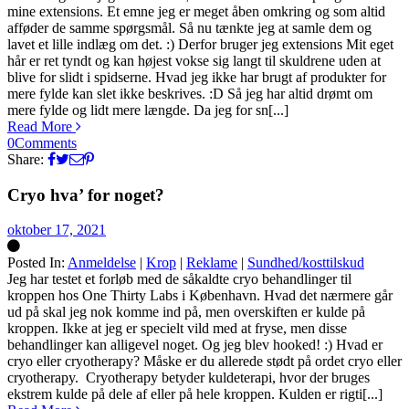
mine extensions. Et emne jeg er meget åben omkring og som altid
afføder de samme spørgsmål. Så nu tænkte jeg at samle dem og
lavet et lille indlæg om det. :) Derfor bruger jeg extensions Mit eget
hår er ret tyndt og kan højest vokse sig langt til skuldrene uden at
blive for slidt i spidserne. Hvad jeg ikke har brugt af produkter for
mere fylde kan slet ikke beskrives. :D Så jeg har altid drømt om
mere fylde og lidt mere længde. Da jeg for sn[...]
Read More
0
Comments
Share:
Cryo hva’ for noget?
oktober 17, 2021
Posted In:
Anmeldelse
|
Krop
|
Reklame
|
Sundhed/kosttilskud
Silke
Jeg har testet et forløb med de såkaldte cryo behandlinger til
kroppen hos One Thirty Labs i København. Hvad det nærmere går
ud på skal jeg nok komme ind på, men overskiften er kulde på
kroppen. Ikke at jeg er specielt vild med at fryse, men disse
behandlinger kan alligevel noget. Og jeg blev hooked! :) Hvad er
cryo eller cryotherapy? Måske er du allerede stødt på ordet cryo eller
cryotherapy. Cryotherapy betyder kuldeterapi, hvor der bruges
ekstrem kulde på dele af eller på hele kroppen. Kulden er rigti[...]