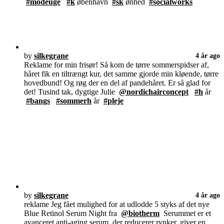
#modeuge
#k
øbenhavn
#sk
ønhed
#socialworks
by
silkegrane
4 år ago
Reklame for min frisør! Så kom de tørre sommerspidser af,
håret fik en tiltrængt kur, det samme gjorde min kløende, tørre
hovedbund! Og røg der en del af pandehåret. Er så glad for
det! Tusind tak, dygtige Julie
@nordichairconcept
#h
år
#bangs
#sommerh
år
#pleje
by
silkegrane
4 år ago
reklame Jeg fået mulighed for at udlodde 5 styks af det nye
Blue Retinol Serum Night fra
@biotherm
Serummet er et
avanceret anti-aging serum, der reducerer rynker, giver en