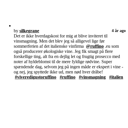
by
silkegrane
4 år ago
Det er ikke hverdagskost for mig at blive inviteret til
vinsmagning. Men det blev jeg så alligevel lige før
sommerferien af det italienske vinfirma
@ruffino
.eu som
også producerer økologiske vine. Jeg fik smagt på flere
forskellige ting, alt fra en dejlig let og frugtig prosecco med
noter af hyldeblomst til de mere fyldige rødvine. Super
spændende dag, selvom jeg på ingen måde er ekspert i vine -
og nej, jeg spyttede ikke ud, men nød hver dråbe!
#viveredigustoruffino
#ruffino
#vinsmagning
#italien