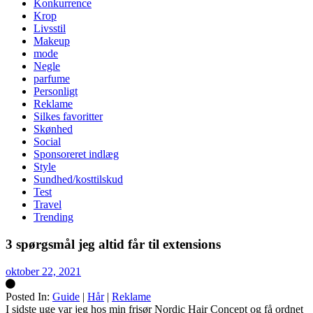
Konkurrence
Krop
Livsstil
Makeup
mode
Negle
parfume
Personligt
Reklame
Silkes favoritter
Skønhed
Social
Sponsoreret indlæg
Style
Sundhed/kosttilskud
Test
Travel
Trending
3 spørgsmål jeg altid får til extensions
oktober 22, 2021
Posted In:
Guide
|
Hår
|
Reklame
Silke
I sidste uge var jeg hos min frisør Nordic Hair Concept og få ordnet