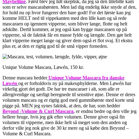
Maybelline
. Først blev jeg lidt skeptisk, da jeg så den lillebitte kam
som er selve mascarabørsten. Men lad dig endelig ikke snyde af den,
for hold nu op hvor fungerer den bare godt! For det første kan jeg
komme HELT ned til vippekanten med den lille kam og så rede
mascaraen op igennem vipperne, som bliver lange, flotte og helt
adskilte. Dertil kommer, at jeg også kan bygge mascaraen op på
vipperne, så de faktisk får en masse fylde og længde. Den gør helt
klart vipperne meget lange og giver dem også et flot svaj. Et ekstra
plus er, at den er rigtig god til de små vipper forneden.
Unique Volume Mascara, Løwén, 150 kr.
Denne mascara hedder
Unique Volume Mascara fra danske
Lø
wé
n
og er forholdsvis ny på makeuphylderne. Men Løwén har
virkelig gjort det godt. De har tre mascaraer i alt, som alle er
allergivenlige og særligt beregnede til sensitive øjne. Denne er deres
volumen mascara og er rigtig god med gummibørste med korte små
pigge på. MEN jeg synes faktisk, at den, de har, som hedder
Beyond -Volume & Curl Mascara
, er endnu bedre og den ville jeg
hellere bruge, hvis jeg gik efter volumen. Denne giver også fin
volumen til vipperne, men ikke helt så meget som den anden og
derfor ville jeg nok give de 30 kr mere og så købe den Beyond –
Volume & Curl Mascara.