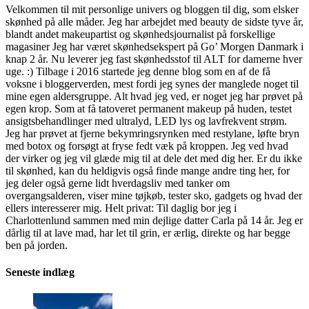
Velkommen til mit personlige univers og bloggen til dig, som elsker
skønhed på alle måder. Jeg har arbejdet med beauty de sidste tyve år,
blandt andet makeupartist og skønhedsjournalist på forskellige
magasiner Jeg har været skønhedsekspert på Go’ Morgen Danmark i
knap 2 år. Nu leverer jeg fast skønhedsstof til ALT for damerne hver
uge. :) Tilbage i 2016 startede jeg denne blog som en af de få
voksne i bloggerverden, mest fordi jeg synes der manglede noget til
mine egen aldersgruppe. Alt hvad jeg ved, er noget jeg har prøvet på
egen krop. Som at få tatoveret permanent makeup på huden, testet
ansigtsbehandlinger med ultralyd, LED lys og lavfrekvent strøm.
Jeg har prøvet at fjerne bekymringsrynken med restylane, løfte bryn
med botox og forsøgt at fryse fedt væk på kroppen. Jeg ved hvad
der virker og jeg vil glæde mig til at dele det med dig her. Er du ikke
til skønhed, kan du heldigvis også finde mange andre ting her, for
jeg deler også gerne lidt hverdagsliv med tanker om
overgangsalderen, viser mine tøjkøb, tester sko, gadgets og hvad der
ellers interesserer mig. Helt privat: Til daglig bor jeg i
Charlottenlund sammen med min dejlige datter Carla på 14 år. Jeg er
dårlig til at lave mad, har let til grin, er ærlig, direkte og har begge
ben på jorden.
Seneste indlæg