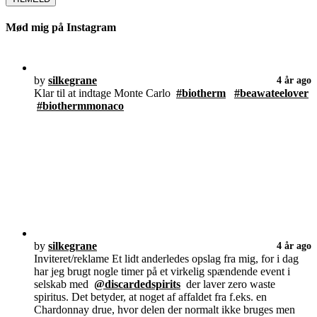
Mød mig på Instagram
by
silkegrane
4 år ago
Klar til at indtage Monte Carlo
#biotherm
#beawateelover
#biothermmonaco
by
silkegrane
4 år ago
Inviteret/reklame Et lidt anderledes opslag fra mig, for i dag
har jeg brugt nogle timer på et virkelig spændende event i
selskab med
@discardedspirits
der laver zero waste
spiritus. Det betyder, at noget af affaldet fra f.eks. en
Chardonnay drue, hvor delen der normalt ikke bruges men