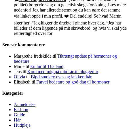
politiet) borgerforslag om genetisk slægtsforskning. Læs mere
nedenfor! Jeg har allerede stemt og du kan gøre det samme
via linket oppe i min profil. ❤️ Del endelig! Se hvad Martin
siger her: “Jeg kigger de dræbte i øjnene hver dag. “Jeg har
billeder af dem liggende på mit skrivebord, og hvis vi skal yde
retfærdighed over for
Seneste kommentarer
Margrethe fredskilde
til
Tiltrængt update på hormoner og
hedeture
Marie
til
En tur til Thailand
Jens
til
Kom med mig på min første bloggertur
Olivia
til
Blød smokey eyes og lækkert hår
Elisabeth
til
Farvel hedeture og god dag til hormoner
Kategorier
Anmeldelse
Fashion
Guide
Hår
Hudpleje