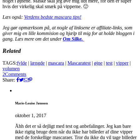
noget i øjnene. Måske skal jeg øve mig lidt mere, for den er super
hvis der virkelig skal smæk på vipperne. 🙂
Læs også:
Verdens bedste mascara tips!
Jeg gør opmærksom på, at nogle af linksene er affiliate-links, som
giver mig en lille kommision og hjælp til mig for at holde bloggen i
gang. Læs mere om det under
Om Silke.
Related
TAGS:
fylde
|
længde
|
mascara
|
Mascaratest
|
øjne
|
test
|
vipper
|
volumen
2
Comments
Share:
Marie-Louise Jønsson
oktober 1, 2017
Åhh det er så dejligt med test og anbefalinger. Jeg kan bare
ikke rigtig bruge dem når du ikke har billeder af dine vipper
med de forskellige mascaraer. Tror du ikke du vil tage billeder