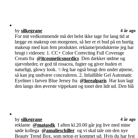
by
silkegrane
4 år ago
For mit vedkommende må det helst ikke tage for lang tid at
lægge en makeup om morgenen, så her er et bud på en hurtig
makeup med kun fem produkter. reklame/produkterne jeg har
brugt i videoen: 1. CC+ Color Correcting Full Coverage
Cream fra
@itcosmeticsnordics
Den dækker rødme og
ujævnheder, er god til rosacea, fugter og giver huden et
naturligt, glowy look. ✨Jeg har også brugt den under øjnene,
så kan jeg undvære concealeren. 2. Infaillible Gel Automatic
Eyeliner i farven Blue Jersey fra
@lorealparis
Har kun lagt
den langs den øverste vippekant og tonet den lidt ud. Den blå
by
silkegrane
4 år ago
reklame
@matasdk
I aften kl.20.00 går jeg live med mine
søde kollega
@amalieschiller
og vi skal tale om den nye
Beauty Trend Box, som netop er kommet ud. Hvis du har lyst