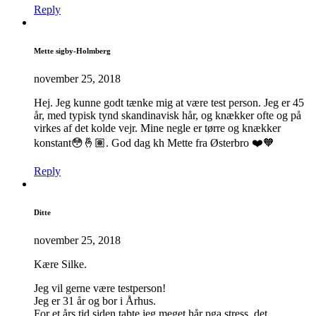
Reply
Mette sigby-Holmberg
november 25, 2018
Hej. Jeg kunne godt tænke mig at være test person. Jeg er 45
år, med typisk tynd skandinavisk hår, og knækker ofte og på
virkes af det kolde vejr. Mine negle er tørre og knækker
konstant😳🤞🏽. God dag kh Mette fra Østerbro ❤️🧡
Reply
Ditte
november 25, 2018
Kære Silke.
Jeg vil gerne være testperson!
Jeg er 31 år og bor i Århus.
For et års tid siden tabte jeg meget hår pga stress, det