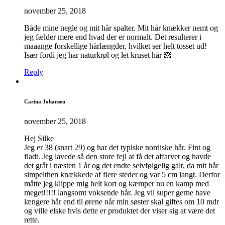
november 25, 2018
Både mine negle og mit hår spalter. Mit hår knækker nemt og
jeg fælder mere end hvad der er normalt. Det resulterer i
maaange forskellige hårlængder, hvilket ser helt tosset ud!
Især fordi jeg har naturkrøl og let kruset hår 🙈
Reply
Carina Johansen
november 25, 2018
Hej Silke
Jeg er 38 (snart 29) og har det typiske nordiske hår. Fint og
fladt. Jeg lavede så den store fejl at få det affarvet og havde
det gråt i næsten 1 år og det endte selvfølgelig galt, da mit hår
simpelthen knækkede af flere steder og var 5 cm langt. Derfor
måtte jeg klippe mig helt kort og kæmper nu en kamp med
meget!!!!! langsomt voksende hår. Jeg vil super gerne have
længere hår end til ørene når min søster skal giftes om 10 mdr
og ville elske hvis dette er produktet der viser sig at være det
rette.