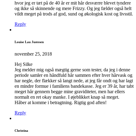
hvor jeg er tæt på de 40 år er mit hår desværre blevet tyndere
og ikke så skinnende og mere Frizzy. Og jeg fælder også helt
vildt meget på trods af god, sund og økologisk kost og livsstil.
Reply
Louise Lau Justesen
november 25, 2018
Hej Silke
Jeg melder mig også mægtig gerne som tester, da jeg i denne
periode samler en håndfuld hår sammen efter hver hårvask og
har negle, der flækker så langt nede, at jeg får ondt og har lagt
en mindre formue i familiens bandekasse. Jeg er 39 år, har tabt
meget hår gennem begge mine graviditeter, men har ellers
normalt en ret okay manke. I øjeblikket knap så meget.
Håber at komme i betragtning. Rigtig god aften!
Reply
Christina