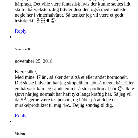
hårpragt. Det ville være fantastisk hvis der kunne sættes lidt
skub i hårvæksten. Jeg bøvler desuden også med spaltede
negle her i vinterhalvåret. Så tænker jeg vil være et godt
testobjekt. 🤞🏻🍀😊
Reply
Susanne D.
november 25, 2018
Kære silke,
Med mine 47 år , så sker der altså et eller andet hormonelt.
Det sidste halve år, har jeg simpelthen tabt så meget hår. Efter
en hårvask kan jeg samle en ret så stor portion af hår 😔. Ikke
sjovt når jeg normalt har haft tykt langt kraftig hår. Så jeg vil
da SÅ gerne være testperson, og håber på at dette er
mirakelproduktet til mig 4🙏. Dejlig søndag til dig.
Reply
Malene