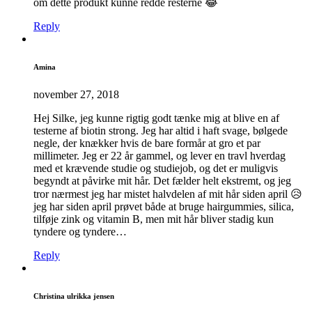
om dette produkt kunne redde resterne 😂
Reply
Amina
november 27, 2018
Hej Silke, jeg kunne rigtig godt tænke mig at blive en af
testerne af biotin strong. Jeg har altid i haft svage, bølgede
negle, der knækker hvis de bare formår at gro et par
millimeter. Jeg er 22 år gammel, og lever en travl hverdag
med et krævende studie og studiejob, og det er muligvis
begyndt at påvirke mit hår. Det fælder helt ekstremt, og jeg
tror nærmest jeg har mistet halvdelen af mit hår siden april 😥
jeg har siden april prøvet både at bruge hairgummies, silica,
tilføje zink og vitamin B, men mit hår bliver stadig kun
tyndere og tyndere…
Reply
Christina ulrikka jensen