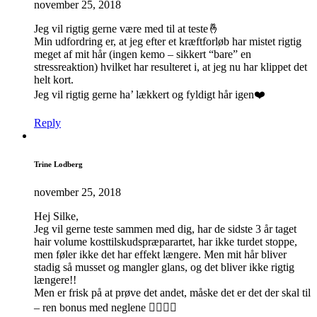
november 25, 2018
Jeg vil rigtig gerne være med til at teste🤞
Min udfordring er, at jeg efter et kræftforløb har mistet rigtig
meget af mit hår (ingen kemo – sikkert “bare” en
stressreaktion) hvilket har resulteret i, at jeg nu har klippet det
helt kort.
Jeg vil rigtig gerne ha’ lækkert og fyldigt hår igen❤️
Reply
Trine Lodberg
november 25, 2018
Hej Silke,
Jeg vil gerne teste sammen med dig, har de sidste 3 år taget
hair volume kosttilskudspræparartet, har ikke turdet stoppe,
men føler ikke det har effekt længere. Men mit hår bliver
stadig så musset og mangler glans, og det bliver ikke rigtig
længere!!
Men er frisk på at prøve det andet, måske det er det der skal til
– ren bonus med neglene 👌🏼👌🏼