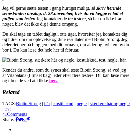
Jeg vil gerne sætte testen i gang hurtigst muligt, så
skriv herinde
senest/inden onsdag, d. 28.november, hvis du vil lægge et lod et
puljen som tester.
Jeg kontakter de tre testere, så har du ikke hørt
noget, blev det ikke dig i denne omgang.
Du skal tage en tablet dagligt i otte uger, hvorefter jeg kontakter dig
og hører om din oplevelse og dine resultater med Biotin Strong. Jeg
deler det her på bloggen med dit fornavn, din alder og hvilken by du
bor i. Du kan læse det hele her til februar.
Kender du andre, som du synes skal teste Biotin Strong, så ved jeg
at Vitabalans (firmaet bag) leder efter flere testere. Du kan læse mere
og tilmelde ved at klikke
her.
Related
TAGS:
Biotin Strong
|
hår
|
kosttilskud
|
negle
|
stærkere hår og negle
|
test
41
Comments
Share: