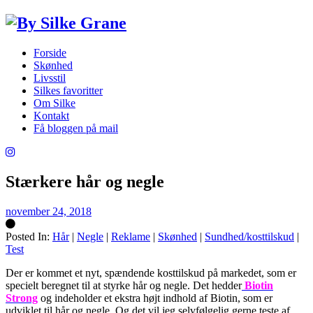
Forside
Skønhed
Livsstil
Silkes favoritter
Om Silke
Kontakt
Få bloggen på mail
Stærkere hår og negle
november 24, 2018
Posted In:
Hår
|
Negle
|
Reklame
|
Skønhed
|
Sundhed/kosttilskud
|
Test
Silke
Der er kommet et nyt, spændende kosttilskud på markedet, som er
specielt beregnet til at styrke hår og negle. Det hedder
Biotin
Strong
og indeholder et ekstra højt indhold af Biotin, som er
udviklet til hår og negle. Og det vil jeg selvfølgelig gerne teste af