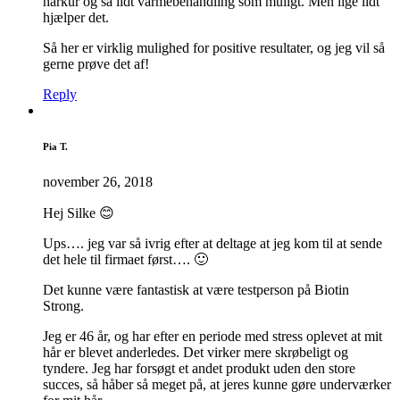
hårkur og så lidt varmebehandling som muligt. Men lige lidt
hjælper det.
Så her er virklig mulighed for positive resultater, og jeg vil så
gerne prøve det af!
Reply
Pia T.
november 26, 2018
Hej Silke 😊
Ups…. jeg var så ivrig efter at deltage at jeg kom til at sende
det hele til firmaet først…. 🙂
Det kunne være fantastisk at være testperson på Biotin
Strong.
Jeg er 46 år, og har efter en periode med stress oplevet at mit
hår er blevet anderledes. Det virker mere skrøbeligt og
tyndere. Jeg har forsøgt et andet produkt uden den store
succes, så håber så meget på, at jeres kunne gøre underværker