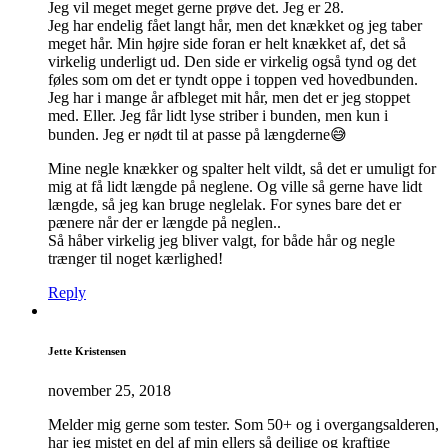
Jeg vil meget meget gerne prøve det. Jeg er 28.
Jeg har endelig fået langt hår, men det knækket og jeg taber
meget hår. Min højre side foran er helt knækket af, det så
virkelig underligt ud. Den side er virkelig også tynd og det
føles som om det er tyndt oppe i toppen ved hovedbunden.
Jeg har i mange år afbleget mit hår, men det er jeg stoppet
med. Eller. Jeg får lidt lyse striber i bunden, men kun i
bunden. Jeg er nødt til at passe på længderne😅
Mine negle knækker og spalter helt vildt, så det er umuligt for
mig at få lidt længde på neglene. Og ville så gerne have lidt
længde, så jeg kan bruge neglelak. For synes bare det er
pænere når der er længde på neglen..
Så håber virkelig jeg bliver valgt, for både hår og negle
trænger til noget kærlighed!
Reply
Jette Kristensen
november 25, 2018
Melder mig gerne som tester. Som 50+ og i overgangsalderen,
har jeg mistet en del af min ellers så dejlige og kraftige