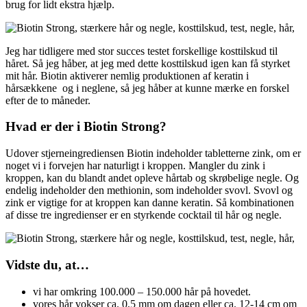
brug for lidt ekstra hjælp.
Jeg har tidligere med stor succes testet forskellige kosttilskud til
håret. Så jeg håber, at jeg med dette kosttilskud igen kan få styrket
mit hår. Biotin aktiverer nemlig produktionen af keratin i
hårsækkene og i neglene, så jeg håber at kunne mærke en forskel
efter de to måneder.
Hvad er der i Biotin Strong?
Udover stjerneingrediensen Biotin indeholder tabletterne zink, om er
noget vi i forvejen har naturligt i kroppen. Mangler du zink i
kroppen, kan du blandt andet opleve hårtab og skrøbelige negle. Og
endelig indeholder den methionin, som indeholder svovl. Svovl og
zink er vigtige for at kroppen kan danne keratin. Så kombinationen
af disse tre ingredienser er en styrkende cocktail til hår og negle.
Vidste du, at…
vi har omkring 100.000 – 150.000 hår på hovedet.
vores hår vokser ca. 0,5 mm om dagen eller ca. 12-14 cm om