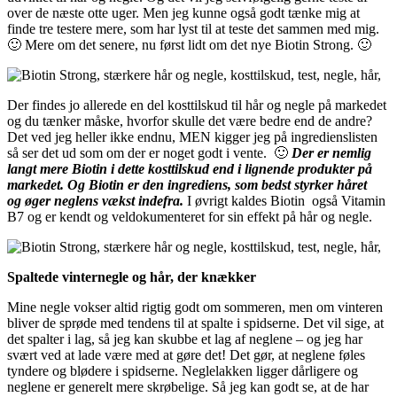
over de næste otte uger. Men jeg kunne også godt tænke mig at
finde tre testere mere, som har lyst til at teste det sammen med mig.
🙂 Mere om det senere, nu først lidt om det nye Biotin Strong. 🙂
Der findes jo allerede en del kosttilskud til hår og negle på markedet
og du tænker måske, hvorfor skulle det være bedre end de andre?
Det ved jeg heller ikke endnu, MEN kigger jeg på ingredienslisten
så ser det ud som om der er noget godt i vente. 🙂
Der er nemlig
langt mere Biotin i dette kosttilskud end i lignende produkter på
markedet. Og Biotin er den ingrediens, som bedst styrker håret
og øger neglens vækst indefra.
I øvrigt kaldes Biotin også Vitamin
B7 og er kendt og veldokumenteret for sin effekt på hår og negle.
Spaltede vinternegle og hår, der knækker
Mine negle vokser altid rigtig godt om sommeren, men om vinteren
bliver de sprøde med tendens til at spalte i spidserne. Det vil sige, at
det spalter i lag, så jeg kan skubbe et lag af neglene – og jeg har
svært ved at lade være med at gøre det! Det gør, at neglene føles
tyndere og blødere i spidserne. Neglelakken ligger dårligere og
neglene er generelt mere skrøbelige. Så jeg kan godt se, at de har