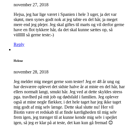
november 27, 2018
Hejsa, jeg har lige været i Spanien i hele 3 uger, ja det var
skønt, men synes godt nok at jeg tabte en del hår, ja meget
mere end jeg plejer. Jeg skal giftes til marts og vil derfor gerne
have en flot tykkere hår, da det skal kunne sættes op, så
viillllll så gerne teste:-)
Reply
Helene
november 28, 2018
Jeg melder mig meget gerne som tester! Jeg er 48 år ung og
har desværre oplevet det sidste halve år at miste en del hår, har
ellers normalt langt, smukt hår. Jeg ved at dette skyldes stress
pga. travlhed på mit job og dødsfald i familien. Jeg oplever
også at mine negle flækker, i det hele taget har jeg ikke taget
mig godt af mig selv længe. Dette skal slutte nu! Her vil
Biotin være et redskab til at finde kærligheden til mig selv
frem igen, jeg trænger til at kunne kende mig selv i spejlet
igen, så jeg er klar på at teste, det kan kun gå fremad 😊