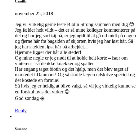
Camilla
november 25, 2018
Jeg vil virkelig gerne teste Biotin Strong sammen med dig 😊
Jeg fælder helt vildt – det er så mine kolleger kommenterer på
det og har jeg sort tøj på, er jeg nødt til at gå ud midt på dagen
og fjerne hår fra bagsiden af skjorten hvis jeg har løst hår. Så
jeg har sjældent løst hår på arbejdet…
Hjemme ligger der hår alle steder!
Og mine negle er jeg nødt til at holde helt korte – især om
vinteren – så de ikke knækker og spalter.
Har engang taget biotin og det hjalp, men det blev taget af
markedet i Danmark! Og så skulle lægen udskrive specielt og
det kostede en formue!
Så hvis jeg er heldig at blive valgt, så vil jeg virkelig kunne se
en forskal hvis det virker 😊
God søndag ☀️
Reply
Susanne