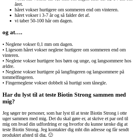
året.
håret vokser hurtigere om sommeren end om vinteren.
håret vokser i 3-7 år og så falder det af.
vi taber 50-100 hår om dagen.
og at….
• Neglene vokser 0,1 mm om dagen.
• Ligesom håret vokser neglene hurtigere om sommeren end om
vinteren.
• Neglene vokser hurtigere hos børn og unge, og langsommere hos
ældre.
• Neglene vokser hurtigere på langfingeren og langsommere på
tommelfingeren.
• Fingerneglene vokser dobbelt så hurtigt som tånegle.
Har du lyst til at teste Biotin Strong sammen med
mig?
Jeg søger tre personer, som har lyst til at teste Biotin Strong i otte
uger sammen med mig. Det du skal gøre er, at skrive et par ord til
mig om hvad din udfordring er og hvorfor du kunne tænke dig at
teste Biotin Strong. Jeg kontakter dig mht din adresse og får sendt
produktet afsted til dig. 🙂