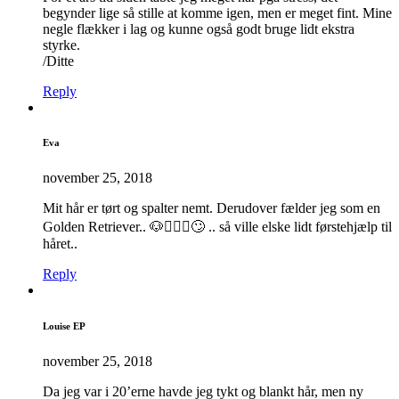
begynder lige så stille at komme igen, men er meget fint. Mine
negle flækker i lag og kunne også godt bruge lidt ekstra
styrke.
/Ditte
Reply
Eva
november 25, 2018
Mit hår er tørt og spalter nemt. Derudover fælder jeg som en
Golden Retriever.. 🐶🤷🏼‍♀️🙄 .. så ville elske lidt førstehjælp til
håret..
Reply
Louise EP
november 25, 2018
Da jeg var i 20’erne havde jeg tykt og blankt hår, men ny