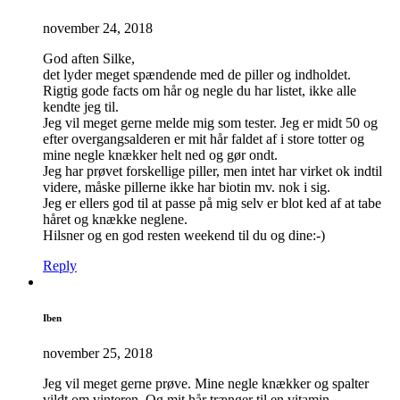
november 24, 2018
God aften Silke,
det lyder meget spændende med de piller og indholdet.
Rigtig gode facts om hår og negle du har listet, ikke alle
kendte jeg til.
Jeg vil meget gerne melde mig som tester. Jeg er midt 50 og
efter overgangsalderen er mit hår faldet af i store totter og
mine negle knækker helt ned og gør ondt.
Jeg har prøvet forskellige piller, men intet har virket ok indtil
videre, måske pillerne ikke har biotin mv. nok i sig.
Jeg er ellers god til at passe på mig selv er blot ked af at tabe
håret og knække neglene.
Hilsner og en god resten weekend til du og dine:-)
Reply
Iben
november 25, 2018
Jeg vil meget gerne prøve. Mine negle knækker og spalter
vildt om vinteren. Og mit hår trænger til en vitamin