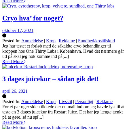
Read More
Cryo hva’ for noget?
oktober 17, 2021
Posted In:
Anmeldelse
|
Krop
|
Reklame
|
Sundhed/kosttilskud
Silke
Jeg har testet et forløb med de såkaldte cryo behandlinger til
kroppen hos One Thirty Labs i København. Hvad det nærmere går
ud på skal jeg nok komme ind på[...]
Read More
3 dages juicekur – sådan gik det!
april 26, 2021
Posted In:
Anmeldelse
|
Krop
|
Livsstil
|
Personligt
|
Reklame
Silke
For et par uger siden tikkede der en mail ind om jeg havde lyst til at
teste en 3 dages juicekur fra Restart Juice. Det har jeg længe tænkt
på at gøre, så nu sp[...]
Read More