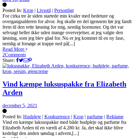
Posted In:
Krop
|
Livsstil
|
Personligt
Silke
For cirka tre år siden startede min kvaler med hedeture og
overgangsalderen for alvor. Jeg skulle en del igennem før jeg fandt
frem til den rette løsning for mig, nemlig hormoner. Og det var
selvsagt heller ikke uden mange overvejelser, at jeg valgte den
løsning, som jeg blev glad for. Nu er jeg kommet til en ny fase,
nemlig at forsøge at trappe ned på[...]
Read More
2
Comments
Share:
Vind kæmpe luksuspakke fra Elizabeth
Arden
december 5, 2021
Posted In:
Hudpleje
|
Konkurrence
|
Krop
|
parfume
|
Reklame
Silke
Vind en kæmpe luksuspakke med både hudpleje og parfume fra
Elizabeth Arden til en værdi af 4.280 kr. Ja, det skal ikke blive
kedeligt den anden søndag i advent,[...]