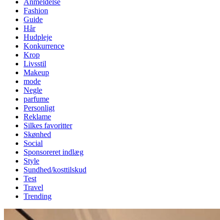
Anmeldelse
Fashion
Guide
Hår
Hudpleje
Konkurrence
Krop
Livsstil
Makeup
mode
Negle
parfume
Personligt
Reklame
Silkes favoritter
Skønhed
Social
Sponsoreret indlæg
Style
Sundhed/kosttilskud
Test
Travel
Trending