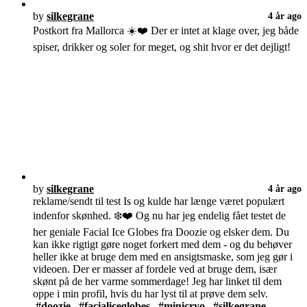
by
silkegrane
4 år ago
Postkort fra Mallorca ☀️❤️ Der er intet at klage over, jeg både
spiser, drikker og soler for meget, og shit hvor er det dejligt!
by
silkegrane
4 år ago
reklame/sendt til test Is og kulde har længe været populært
indenfor skønhed. ❄️❤️ Og nu har jeg endelig fået testet de
her geniale Facial Ice Globes fra Doozie og elsker dem. Du
kan ikke rigtigt gøre noget forkert med dem - og du behøver
heller ikke at bruge dem med en ansigtsmaske, som jeg gør i
videoen. Der er masser af fordele ved at bruge dem, især
skønt på de her varme sommerdage! Jeg har linket til dem
oppe i min profil, hvis du har lyst til at prøve dem selv.
#doozie
#facialiceglobes
#minicryo
#silkegrane