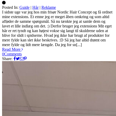
Posted In:
Guide
|
Hår
|
Reklame
Silke
I sidste uge var jeg hos min frisør Nordic Hair Concept og få ordnet
mine extensions. Et emne jeg er meget åben omkring og som altid
afføder de samme spørgsmål. Så nu tænkte jeg at samle dem og
lavet et lille indlæg om det. :) Derfor bruger jeg extensions Mit eget
hår er ret tyndt og kan højest vokse sig langt til skuldrene uden at
blive for slidt i spidserne. Hvad jeg ikke har brugt af produkter for
mere fylde kan slet ikke beskrives. :D Så jeg har altid drømt om
mere fylde og lidt mere længde. Da jeg for sn[...]
Read More
0
Comments
Share: