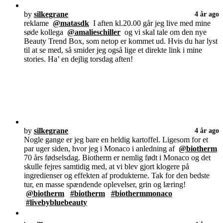
by
silkegrane
4 år ago
reklame
@matasdk
I aften kl.20.00 går jeg live med mine
søde kollega
@amalieschiller
og vi skal tale om den nye
Beauty Trend Box, som netop er kommet ud. Hvis du har lyst
til at se med, så smider jeg også lige et direkte link i mine
stories. Ha’ en dejlig torsdag aften!
by
silkegrane
4 år ago
Nogle gange er jeg bare en heldig kartoffel. Ligesom for et
par uger siden, hvor jeg i Monaco i anledning af
@biotherm
70 års fødselsdag. Biotherm er nemlig født i Monaco og det
skulle fejres samtidig med, at vi blev gjort klogere på
ingredienser og effekten af produkterne. Tak for den bedste
tur, en masse spændende oplevelser, grin og læring!
@biotherm
#biotherm
#biothermmonaco
#livebybluebeauty