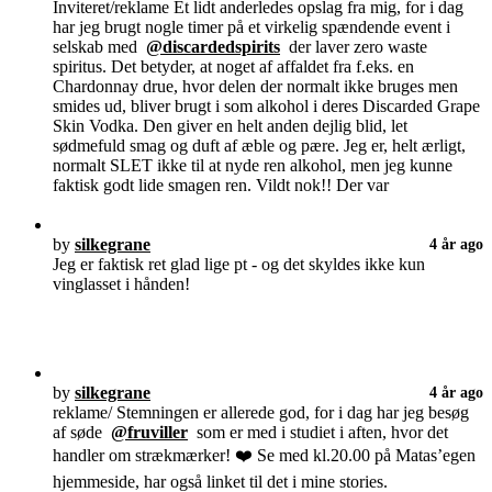
Inviteret/reklame Et lidt anderledes opslag fra mig, for i dag
har jeg brugt nogle timer på et virkelig spændende event i
selskab med
@discardedspirits
der laver zero waste
spiritus. Det betyder, at noget af affaldet fra f.eks. en
Chardonnay drue, hvor delen der normalt ikke bruges men
smides ud, bliver brugt i som alkohol i deres Discarded Grape
Skin Vodka. Den giver en helt anden dejlig blid, let
sødmefuld smag og duft af æble og pære. Jeg er, helt ærligt,
normalt SLET ikke til at nyde ren alkohol, men jeg kunne
faktisk godt lide smagen ren. Vildt nok!! Der var
by
silkegrane
4 år ago
Jeg er faktisk ret glad lige pt - og det skyldes ikke kun
vinglasset i hånden!
by
silkegrane
4 år ago
reklame/ Stemningen er allerede god, for i dag har jeg besøg
af søde
@fruviller
som er med i studiet i aften, hvor det
handler om strækmærker! ❤️ Se med kl.20.00 på Matas’egen
hjemmeside, har også linket til det i mine stories.