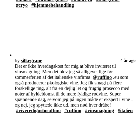
#cryo
#hjemmebehandling
by
silkegrane
4 år ago
Det er ikke hverdagskost for mig at blive inviteret til
vinsmagning. Men det blev jeg så alligevel lige før
sommerferien af det italienske vinfirma
@ruffino
.eu som
også producerer økologiske vine. Jeg fik smagt på flere
forskellige ting, alt fra en dejlig let og frugtig prosecco med
noter af hyldeblomst til de mere fyldige rødvine. Super
spændende dag, selvom jeg på ingen måde er ekspert i vine -
og nej, jeg spyttede ikke ud, men nød hver dråbe!
#viveredigustoruffino
#ruffino
#vinsmagning
#italien