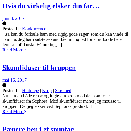
Hvis du virkelig elsker din far…
juni 3, 2017
Posted In:
Konkurrence
Silke
...så kan du forkæle ham med rigtig gode sager, som du kan vinde til
ham nu. Jeg har i sidste sekund fået mulighed for at udlodde hele
fem sæt af danske ECooking[...]
Read More
Skumfiduser til kroppen
maj 16, 2017
Posted In:
Hudpleje
|
Krop
|
Skønhed
Silke
Nu kan du både rense og fugte din krop med de skønneste
skumfiduser fra Sephora. Med skumfiduser mener jeg mousse til
kroppen. Det jeg elsker ved Sephoras produk[...]
Read More
Pænere ben i et snuptag