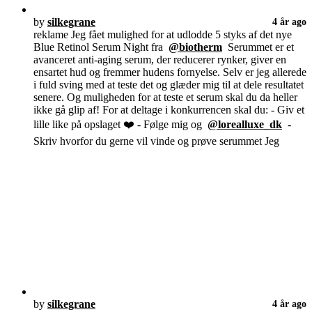
by
silkegrane
4 år ago
reklame Jeg fået mulighed for at udlodde 5 styks af det nye
Blue Retinol Serum Night fra
@biotherm
Serummet er et
avanceret anti-aging serum, der reducerer rynker, giver en
ensartet hud og fremmer hudens fornyelse. Selv er jeg allerede
i fuld sving med at teste det og glæder mig til at dele resultatet
senere. Og muligheden for at teste et serum skal du da heller
ikke gå glip af! For at deltage i konkurrencen skal du: - Giv et
lille like på opslaget ❤️ - Følge mig og
@lorealluxe_dk
-
Skriv hvorfor du gerne vil vinde og prøve serummet Jeg
by
silkegrane
4 år ago