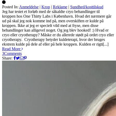
Posted In:
Anmeldelse
|
Krop
|
Reklame
|
Sundhed/kosttilskud
Silke
Jeg har testet et forløb med de såkaldte cryo behandlinger til
kroppen hos One Thirty Labs i København. Hvad det nærmere går
ud på skal jeg nok komme ind på, men overskiften er kulde på
kroppen. Ikke at jeg er specielt vild med at fryse, men disse
behandlinger kan alligevel noget. Og jeg blev hooked! :) Hvad er
cryo eller cryotherapy? Måske er du allerede stødt på ordet cryo eller
cryotherapy. Cryotherapy betyder kuldeterapi, hvor der bruges
ekstrem kulde på dele af eller på hele kroppen. Kulden er rigti[...]
Read More
3
Comments
Share: