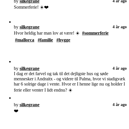
by
silkegrane
4 år ago
Sommerferie! ☀️❤️
by
silkegrane
4 år ago
Hvor heldig har man lov at være! ☀️
#sommerferie
#mallorca
#familie
#hygge
by
silkegrane
4 år ago
I dag er det farvel og tak til det dejligste hus og søde
mennesker i Andraitx - og videre til Palma, hvor vi stadigvæk
har 6 solrige dage i vente. Hvor er I henne lige nu og holder I
ferie eller venter I lidt endnu? ☀️
by
silkegrane
4 år ago
❤️