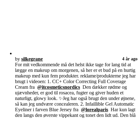
by
silkegrane
4 år ago
For mit vedkommende må det helst ikke tage for lang tid at
lægge en makeup om morgenen, så her er et bud på en hurtig
makeup med kun fem produkter. reklame/produkterne jeg har
brugt i videoen: 1. CC+ Color Correcting Full Coverage
Cream fra
@itcosmeticsnordics
Den dækker rødme og
ujævnheder, er god til rosacea, fugter og giver huden et
naturligt, glowy look. ✨Jeg har også brugt den under øjnene,
så kan jeg undvære concealeren. 2. Infaillible Gel Automatic
Eyeliner i farven Blue Jersey fra
@lorealparis
Har kun lagt
den langs den øverste vippekant og tonet den lidt ud. Den blå