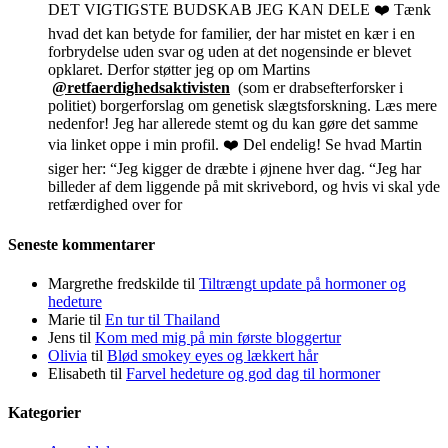
DET VIGTIGSTE BUDSKAB JEG KAN DELE ❤️ Tænk
hvad det kan betyde for familier, der har mistet en kær i en
forbrydelse uden svar og uden at det nogensinde er blevet
opklaret. Derfor støtter jeg op om Martins
@retfaerdighedsaktivisten
(som er drabsefterforsker i
politiet) borgerforslag om genetisk slægtsforskning. Læs mere
nedenfor! Jeg har allerede stemt og du kan gøre det samme
via linket oppe i min profil. ❤️ Del endelig! Se hvad Martin
siger her: “Jeg kigger de dræbte i øjnene hver dag. “Jeg har
billeder af dem liggende på mit skrivebord, og hvis vi skal yde
retfærdighed over for
Seneste kommentarer
Margrethe fredskilde
til
Tiltrængt update på hormoner og
hedeture
Marie
til
En tur til Thailand
Jens
til
Kom med mig på min første bloggertur
Olivia
til
Blød smokey eyes og lækkert hår
Elisabeth
til
Farvel hedeture og god dag til hormoner
Kategorier