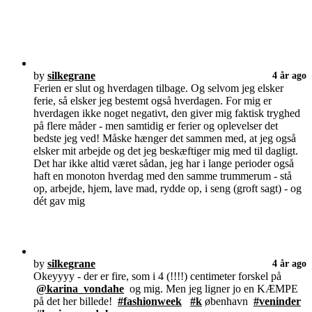
by
silkegrane
4 år ago
Ferien er slut og hverdagen tilbage. Og selvom jeg elsker
ferie, så elsker jeg bestemt også hverdagen. For mig er
hverdagen ikke noget negativt, den giver mig faktisk tryghed
på flere måder - men samtidig er ferier og oplevelser det
bedste jeg ved! Måske hænger det sammen med, at jeg også
elsker mit arbejde og det jeg beskæftiger mig med til dagligt.
Det har ikke altid været sådan, jeg har i lange perioder også
haft en monoton hverdag med den samme trummerum - stå
op, arbejde, hjem, lave mad, rydde op, i seng (groft sagt) - og
dét gav mig
by
silkegrane
4 år ago
Okeyyyy - der er fire, som i 4 (!!!!) centimeter forskel på
@karina_vondahe
og mig. Men jeg ligner jo en KÆMPE
på det her billede!
#fashionweek
#k
øbenhavn
#veninder