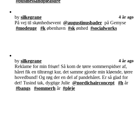
#businessandpleasure
by
silkegrane
4 år ago
På vej til skønhedsevent
@augustinusbader
på Gemyse
#modeuge
#k
øbenhavn
#sk
ønhed
#socialworks
by
silkegrane
4 år ago
Reklame for min frisør! Så kom de tørre sommerspidser af,
håret fik en tiltrængt kur, det samme gjorde min kløende, tørre
hovedbund! Og røg der en del af pandehåret. Er så glad for
det! Tusind tak, dygtige Julie
@nordichairconcept
#h
år
#bangs
#sommerh
år
#pleje