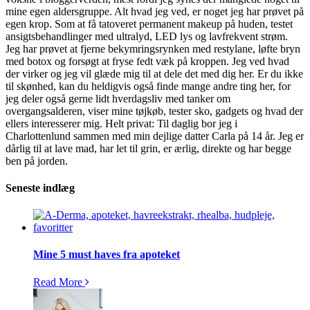
mine egen aldersgruppe. Alt hvad jeg ved, er noget jeg har prøvet på
egen krop. Som at få tatoveret permanent makeup på huden, testet
ansigtsbehandlinger med ultralyd, LED lys og lavfrekvent strøm.
Jeg har prøvet at fjerne bekymringsrynken med restylane, løfte bryn
med botox og forsøgt at fryse fedt væk på kroppen. Jeg ved hvad
der virker og jeg vil glæde mig til at dele det med dig her. Er du ikke
til skønhed, kan du heldigvis også finde mange andre ting her, for
jeg deler også gerne lidt hverdagsliv med tanker om
overgangsalderen, viser mine tøjkøb, tester sko, gadgets og hvad der
ellers interesserer mig. Helt privat: Til daglig bor jeg i
Charlottenlund sammen med min dejlige datter Carla på 14 år. Jeg er
dårlig til at lave mad, har let til grin, er ærlig, direkte og har begge
ben på jorden.
Seneste indlæg
Mine 5 must haves fra apoteket
Read More