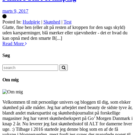
marts 9, 2017
Posted In:
Hudpleje
|
Skønhed
|
Test
Silke
Glatte, fine ben (eller alt på resten af kroppen for den sags skyld)
uden karspærninger, blå mærker eller ujævnheder - det er hvad du
kan opnå med den smarte B[...]
Read More
Søg
Search
for:
Om mig
Velkommen til mit personlige univers og bloggen til dig, som elsker
skønhed på alle måder. Jeg har arbejdet med beauty de sidste tyve år,
blandt andet makeupartist og skønhedsjournalist på forskellige
magasiner Jeg har været skønhedsekspert på Go’ Morgen Danmark i
knap 2 år. Nu leverer jeg fast skønhedsstof til ALT for damerne hver
uge. :) Tilbage i 2016 startede jeg denne blog som en af de få
voksne i bloggerverden, mest fordi jeg synes der manglede noget til