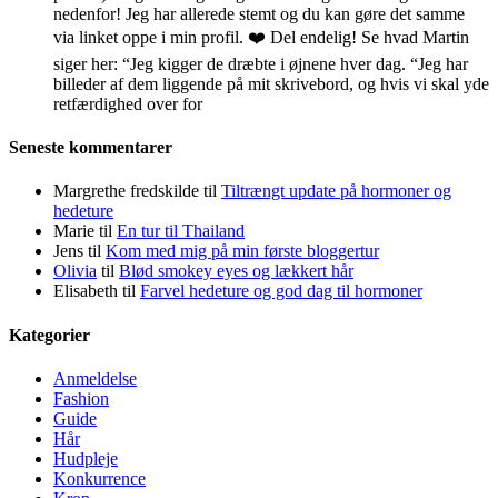
nedenfor! Jeg har allerede stemt og du kan gøre det samme
via linket oppe i min profil. ❤️ Del endelig! Se hvad Martin
siger her: “Jeg kigger de dræbte i øjnene hver dag. “Jeg har
billeder af dem liggende på mit skrivebord, og hvis vi skal yde
retfærdighed over for
Seneste kommentarer
Margrethe fredskilde
til
Tiltrængt update på hormoner og
hedeture
Marie
til
En tur til Thailand
Jens
til
Kom med mig på min første bloggertur
Olivia
til
Blød smokey eyes og lækkert hår
Elisabeth
til
Farvel hedeture og god dag til hormoner
Kategorier
Anmeldelse
Fashion
Guide
Hår
Hudpleje
Konkurrence