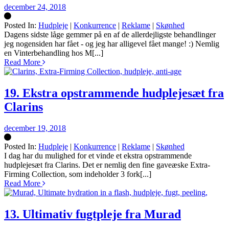
december 24, 2018
Posted In:
Hudpleje
|
Konkurrence
|
Reklame
|
Skønhed
Silke
Dagens sidste låge gemmer på en af de allerdejligste behandlinger
jeg nogensiden har fået - og jeg har alligevel fået mange! :) Nemlig
en Vinterbehandling hos M[...]
Read More
19. Ekstra opstrammende hudplejesæt fra
Clarins
december 19, 2018
Posted In:
Hudpleje
|
Konkurrence
|
Reklame
|
Skønhed
Silke
I dag har du mulighed for et vinde et ekstra opstrammende
hudplejesæt fra Clarins. Det er nemlig den fine gaveæske Extra-
Firming Collection, som indeholder 3 fork[...]
Read More
13. Ultimativ fugtpleje fra Murad