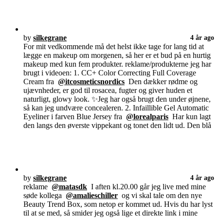
by
silkegrane
4 år ago
For mit vedkommende må det helst ikke tage for lang tid at
lægge en makeup om morgenen, så her er et bud på en hurtig
makeup med kun fem produkter. reklame/produkterne jeg har
brugt i videoen: 1. CC+ Color Correcting Full Coverage
Cream fra
@itcosmeticsnordics
Den dækker rødme og
ujævnheder, er god til rosacea, fugter og giver huden et
naturligt, glowy look. ✨Jeg har også brugt den under øjnene,
så kan jeg undvære concealeren. 2. Infaillible Gel Automatic
Eyeliner i farven Blue Jersey fra
@lorealparis
Har kun lagt
den langs den øverste vippekant og tonet den lidt ud. Den blå
by
silkegrane
4 år ago
reklame
@matasdk
I aften kl.20.00 går jeg live med mine
søde kollega
@amalieschiller
og vi skal tale om den nye
Beauty Trend Box, som netop er kommet ud. Hvis du har lyst
til at se med, så smider jeg også lige et direkte link i mine