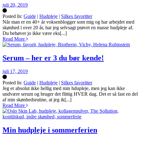
juli 20, 2019
Posted In:
Guide
|
Hudpleje
|
Silkes favoritter
Silke
Når man er en 40+ år voksenblogger som mig og har arbejdet med
skønhed i over 20 år, har jeg selvsagt prøvet en masse hudpleje af.
Du behøver jo ikke være eks[...]
Read More
Serum – her er 3 du bør kende!
juli 17, 2019
Posted In:
Guide
|
Hudpleje
|
Silkes favoritter
Silke
Jeg er absolut ikke hellig med min hdupleje, men jeg kan ikke
undvære serum og bruger det flittig HVER dag. Det er så fast en del
af min skønhedsrutine, at jeg ik[...]
Read More
Min hudpleje i sommerferien