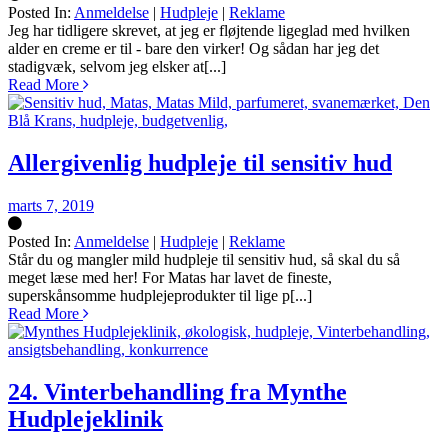
Posted In:
Anmeldelse
|
Hudpleje
|
Reklame
Silke
Jeg har tidligere skrevet, at jeg er fløjtende ligeglad med hvilken
alder en creme er til - bare den virker! Og sådan har jeg det
stadigvæk, selvom jeg elsker at[...]
Read More
Allergivenlig hudpleje til sensitiv hud
marts 7, 2019
Posted In:
Anmeldelse
|
Hudpleje
|
Reklame
Silke
Står du og mangler mild hudpleje til sensitiv hud, så skal du så
meget læse med her! For Matas har lavet de fineste,
superskånsomme hudplejeprodukter til lige p[...]
Read More
24. Vinterbehandling fra Mynthe
Hudplejeklinik