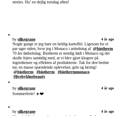
stories. Ha’ en dejlig torsdag aften!
by
silkegrane
4 år ago
Nogle gange er jeg bare en heldig kartoffel. Ligesom for et
par uger siden, hvor jeg i Monaco i anledning af
@biotherm
70 års fødselsdag. Biotherm er nemlig født i Monaco og det
skulle fejres samtidig med, at vi blev gjort klogere på
ingredienser og effekten af produkterne. Tak for den bedste
tur, en masse spændende oplevelser, grin og læring!
@biotherm
#biotherm
#biothermmonaco
#livebybluebeauty
by
silkegrane
4 år ago
Sommerferie! ☀️❤️
by
silkegrane
4 år ago