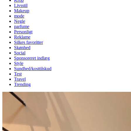
Krop
Livsstil
Makeup
mode
Negle
parfume
Personligt
Reklame
Silkes favoritter
Skønhed
Social
Sponsoreret indlæg
Style
Sundhed/kosttilskud
Test
Travel
Trending