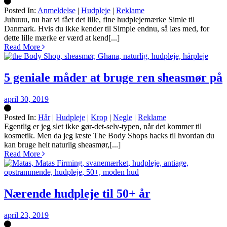
Posted In:
Anmeldelse
|
Hudpleje
|
Reklame
Silke
Juhuuu, nu har vi fået det lille, fine hudplejemærke Simle til
Danmark. Hvis du ikke kender til Simple endnu, så læs med, for
dette lille mærke er værd at kend[...]
Read More
5 geniale måder at bruge ren sheasmør på
april 30, 2019
Posted In:
Hår
|
Hudpleje
|
Krop
|
Negle
|
Reklame
Silke
Egentlig er jeg slet ikke gør-det-selv-typen, når det kommer til
kosmetik. Men da jeg læste The Body Shops hacks til hvordan du
kan bruge helt naturlig sheasmør,[...]
Read More
Nærende hudpleje til 50+ år
april 23, 2019