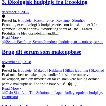
3. Økologisk hudpleje fra Ecooking
december 3, 2018
Posted In:
Hudpleje
|
Konkurrence
|
Reklame
|
Skønhed
Silke
Ecooking er en økologisk hudplejeserie, som faktisk kun er 3 år
gammelt. Serien er dansk, udviklet og stiftet af Tina Søgaard.
Produkterne blev oprindeligt håndf[...]
Read More
Brug dit serum som makeupbase
november 19, 2018
Posted In:
Hudpleje
|
Makeup
|
Reklame
|
Silkes favoritter
|
Skønhed
Silke
Et af mine bedste makeuptips handler faktisk ikke om selve
makeuppen, men om hvordan du får en smukkere hud og dermed
perfekt makeupbase. For er din base ok, så l�[...]
Read More