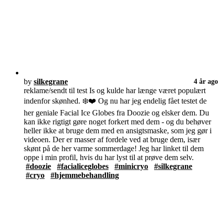
by
silkegrane
4 år ago
reklame/sendt til test Is og kulde har længe været populært
indenfor skønhed. ❄️❤️ Og nu har jeg endelig fået testet de
her geniale Facial Ice Globes fra Doozie og elsker dem. Du
kan ikke rigtigt gøre noget forkert med dem - og du behøver
heller ikke at bruge dem med en ansigtsmaske, som jeg gør i
videoen. Der er masser af fordele ved at bruge dem, især
skønt på de her varme sommerdage! Jeg har linket til dem
oppe i min profil, hvis du har lyst til at prøve dem selv.
#doozie
#facialiceglobes
#minicryo
#silkegrane
#cryo
#hjemmebehandling