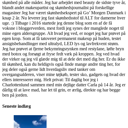
skønhed på alle måder. Jeg har arbejdet med beauty de sidste tyve år,
blandt andet makeupartist og skønhedsjournalist på forskellige
magasiner Jeg har været skønhedsekspert på Go’ Morgen Danmark i
knap 2 år. Nu leverer jeg fast skønhedsstof til ALT for damerne hver
uge. :) Tilbage i 2016 startede jeg denne blog som en af de få
voksne i bloggerverden, mest fordi jeg synes der manglede noget til
mine egen aldersgruppe. Alt hvad jeg ved, er noget jeg har prøvet på
egen krop. Som at få tatoveret permanent makeup på huden, testet
ansigtsbehandlinger med ultralyd, LED lys og lavfrekvent strøm.
Jeg har prøvet at fjerne bekymringsrynken med restylane, løfte bryn
med botox og forsøgt at fryse fedt væk på kroppen. Jeg ved hvad
der virker og jeg vil glæde mig til at dele det med dig her. Er du ikke
til skønhed, kan du heldigvis også finde mange andre ting her, for
jeg deler også gerne lidt hverdagsliv med tanker om
overgangsalderen, viser mine tøjkøb, tester sko, gadgets og hvad der
ellers interesserer mig. Helt privat: Til daglig bor jeg i
Charlottenlund sammen med min dejlige datter Carla på 14 år. Jeg er
dårlig til at lave mad, har let til grin, er ærlig, direkte og har begge
ben på jorden.
Seneste indlæg