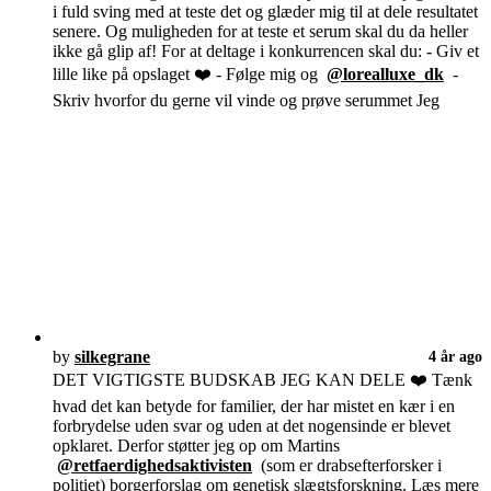
i fuld sving med at teste det og glæder mig til at dele resultatet
senere. Og muligheden for at teste et serum skal du da heller
ikke gå glip af! For at deltage i konkurrencen skal du: - Giv et
lille like på opslaget ❤️ - Følge mig og
@lorealluxe_dk
-
Skriv hvorfor du gerne vil vinde og prøve serummet Jeg
by
silkegrane
4 år ago
DET VIGTIGSTE BUDSKAB JEG KAN DELE ❤️ Tænk
hvad det kan betyde for familier, der har mistet en kær i en
forbrydelse uden svar og uden at det nogensinde er blevet
opklaret. Derfor støtter jeg op om Martins
@retfaerdighedsaktivisten
(som er drabsefterforsker i
politiet) borgerforslag om genetisk slægtsforskning. Læs mere