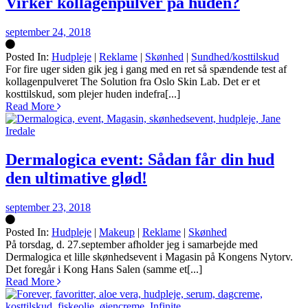
Virker kollagenpulver på huden?
september 24, 2018
Posted In:
Hudpleje
|
Reklame
|
Skønhed
|
Sundhed/kosttilskud
Silke
For fire uger siden gik jeg i gang med en ret så spændende test af
kollagenpulveret The Solution fra Oslo Skin Lab. Det er et
kosttilskud, som plejer huden indefra[...]
Read More
Dermalogica event: Sådan får din hud
den ultimative glød!
september 23, 2018
Posted In:
Hudpleje
|
Makeup
|
Reklame
|
Skønhed
Silke
På torsdag, d. 27.september afholder jeg i samarbejde med
Dermalogica et lille skønhedsevent i Magasin på Kongens Nytorv.
Det foregår i Kong Hans Salen (samme et[...]
Read More