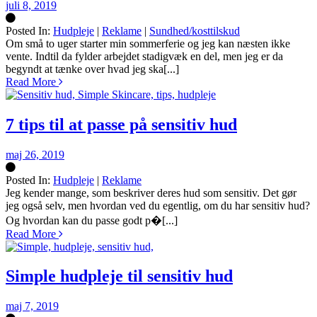
juli 8, 2019
Posted In:
Hudpleje
|
Reklame
|
Sundhed/kosttilskud
Silke
Om små to uger starter min sommerferie og jeg kan næsten ikke
vente. Indtil da fylder arbejdet stadigvæk en del, men jeg er da
begyndt at tænke over hvad jeg ska[...]
Read More
7 tips til at passe på sensitiv hud
maj 26, 2019
Posted In:
Hudpleje
|
Reklame
Silke
Jeg kender mange, som beskriver deres hud som sensitiv. Det gør
jeg også selv, men hvordan ved du egentlig, om du har sensitiv hud?
Og hvordan kan du passe godt p�[...]
Read More
Simple hudpleje til sensitiv hud
maj 7, 2019