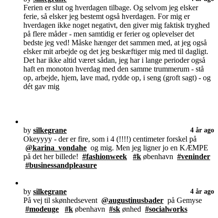
Ferien er slut og hverdagen tilbage. Og selvom jeg elsker
ferie, så elsker jeg bestemt også hverdagen. For mig er
hverdagen ikke noget negativt, den giver mig faktisk tryghed
på flere måder - men samtidig er ferier og oplevelser det
bedste jeg ved! Måske hænger det sammen med, at jeg også
elsker mit arbejde og det jeg beskæftiger mig med til dagligt.
Det har ikke altid været sådan, jeg har i lange perioder også
haft en monoton hverdag med den samme trummerum - stå
op, arbejde, hjem, lave mad, rydde op, i seng (groft sagt) - og
dét gav mig
by
silkegrane
4 år ago
Okeyyyy - der er fire, som i 4 (!!!!) centimeter forskel på
@karina_vondahe
og mig. Men jeg ligner jo en KÆMPE
på det her billede!
#fashionweek
#k
øbenhavn
#veninder
#businessandpleasure
by
silkegrane
4 år ago
På vej til skønhedsevent
@augustinusbader
på Gemyse
#modeuge
#k
øbenhavn
#sk
ønhed
#socialworks