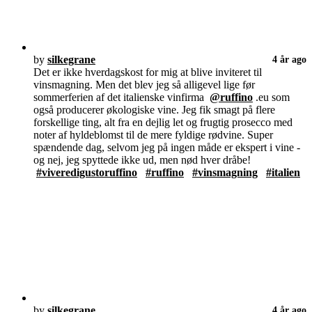
by
silkegrane
4 år ago
Det er ikke hverdagskost for mig at blive inviteret til
vinsmagning. Men det blev jeg så alligevel lige før
sommerferien af det italienske vinfirma
@ruffino
.eu som
også producerer økologiske vine. Jeg fik smagt på flere
forskellige ting, alt fra en dejlig let og frugtig prosecco med
noter af hyldeblomst til de mere fyldige rødvine. Super
spændende dag, selvom jeg på ingen måde er ekspert i vine -
og nej, jeg spyttede ikke ud, men nød hver dråbe!
#viveredigustoruffino
#ruffino
#vinsmagning
#italien
by
silkegrane
4 år ago