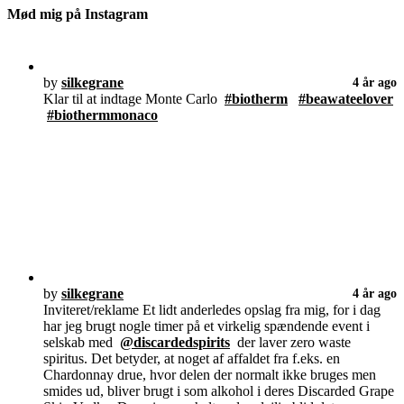
Mød mig på Instagram
by
silkegrane
4 år ago
Klar til at indtage Monte Carlo
#biotherm
#beawateelover
#biothermmonaco
by
silkegrane
4 år ago
Inviteret/reklame Et lidt anderledes opslag fra mig, for i dag
har jeg brugt nogle timer på et virkelig spændende event i
selskab med
@discardedspirits
der laver zero waste
spiritus. Det betyder, at noget af affaldet fra f.eks. en
Chardonnay drue, hvor delen der normalt ikke bruges men
smides ud, bliver brugt i som alkohol i deres Discarded Grape