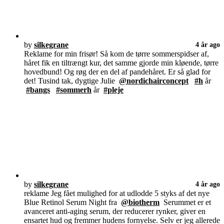
by
silkegrane
4 år ago
Reklame for min frisør! Så kom de tørre sommerspidser af,
håret fik en tiltrængt kur, det samme gjorde min kløende, tørre
hovedbund! Og røg der en del af pandehåret. Er så glad for
det! Tusind tak, dygtige Julie
@nordichairconcept
#h
år
#bangs
#sommerh
år
#pleje
by
silkegrane
4 år ago
reklame Jeg fået mulighed for at udlodde 5 styks af det nye
Blue Retinol Serum Night fra
@biotherm
Serummet er et
avanceret anti-aging serum, der reducerer rynker, giver en
ensartet hud og fremmer hudens fornyelse. Selv er jeg allerede