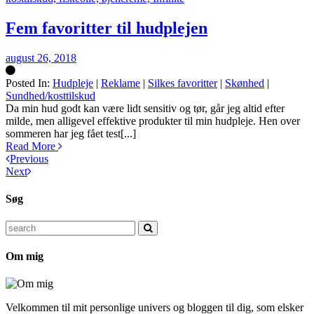
Fem favoritter til hudplejen
august 26, 2018
Posted In:
Hudpleje
|
Reklame
|
Silkes favoritter
|
Skønhed
|
Sundhed/kosttilskud
Silke
Da min hud godt kan være lidt sensitiv og tør, går jeg altid efter
milde, men alligevel effektive produkter til min hudpleje. Hen over
sommeren har jeg fået test[...]
Read More
Previous
Next
Søg
Search
for:
Om mig
Velkommen til mit personlige univers og bloggen til dig, som elsker