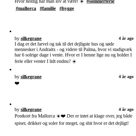
Hvor heldig har man lov at være! ☀️
#sommerferie
#mallorca
#familie
#hygge
by
silkegrane
4 år ago
I dag er det farvel og tak til det dejligste hus og søde
mennesker i Andraitx - og videre til Palma, hvor vi stadigvæk
har 6 solrige dage i vente. Hvor er I henne lige nu og holder I
ferie eller venter I lidt endnu? ☀️
by
silkegrane
4 år ago
❤️
by
silkegrane
4 år ago
Postkort fra Mallorca ☀️❤️ Der er intet at klage over, jeg både
spiser, drikker og soler for meget, og shit hvor er det dejligt!