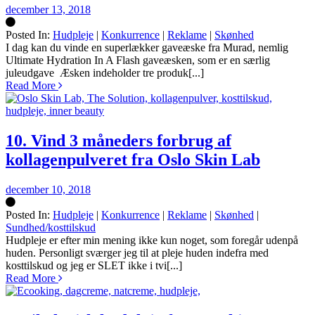
december 13, 2018
Posted In:
Hudpleje
|
Konkurrence
|
Reklame
|
Skønhed
Silke
I dag kan du vinde en superlækker gaveæske fra Murad, nemlig
Ultimate Hydration In A Flash gaveæsken, som er en særlig
juleudgave Æsken indeholder tre produk[...]
Read More
10. Vind 3 måneders forbrug af
kollagenpulveret fra Oslo Skin Lab
december 10, 2018
Posted In:
Hudpleje
|
Konkurrence
|
Reklame
|
Skønhed
|
Sundhed/kosttilskud
Silke
Hudpleje er efter min mening ikke kun noget, som foregår udenpå
huden. Personligt sværger jeg til at pleje huden indefra med
kosttilskud og jeg er SLET ikke i tvi[...]
Read More