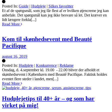
Posted In:
Guide
|
Hudpleje
|
Silkes favoritter
Silke
Et af de spørgsmål, som jeg får flest af er hvilken øjencreme jeg kan
anbefale. Det spørgsmål kan jeg ikke besvare så let. Det kræver en
lidt længere forkla[...]
Read More
Kom til skønhedsevent med Beauté
Pacifique
august 16, 2019
Posted In:
Hudpleje
|
Konkurrence
|
Reklame
Silke
Onsdag, d. 4.september kl. 19.00 - 22.00 bliver der afholdt et
skønhedsevent i København med Beauté Pacifique. Faktisk holdes
eventet flere steder i landet, men[...]
Read More
Hudplejetips til 40+ år – og som har
virket på mig!