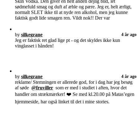
Skin Vodka. Den giver en helt anden dejlig blid, let
sødmefuld smag og duft af æble og pære. Jeg er, helt ærligt,
normalt SLET ikke til at nyde ren alkohol, men jeg kunne
faktisk godt lide smagen ren. Vildt nok!! Der var
by
silkegrane
4 år ago
Jeg er faktisk ret glad lige pt - og det skyldes ikke kun
vinglasset i hånden!
by
silkegrane
4 år ago
reklame/ Stemningen er allerede god, for i dag har jeg besøg
af søde
@fruviller
som er med i studiet i aften, hvor det
handler om strækmærker! ❤️ Se med kl.20.00 på Matas’egen
hjemmeside, har også linket til det i mine stories.