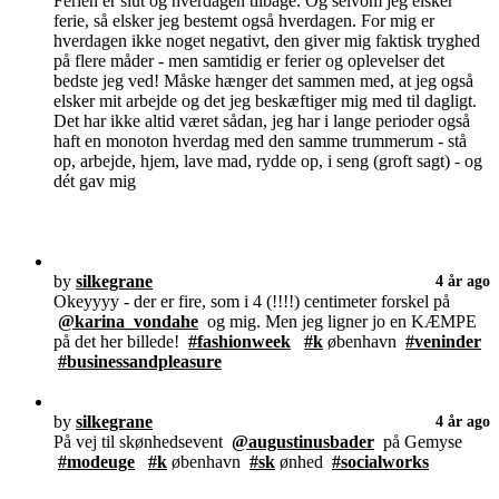
Ferien er slut og hverdagen tilbage. Og selvom jeg elsker
ferie, så elsker jeg bestemt også hverdagen. For mig er
hverdagen ikke noget negativt, den giver mig faktisk tryghed
på flere måder - men samtidig er ferier og oplevelser det
bedste jeg ved! Måske hænger det sammen med, at jeg også
elsker mit arbejde og det jeg beskæftiger mig med til dagligt.
Det har ikke altid været sådan, jeg har i lange perioder også
haft en monoton hverdag med den samme trummerum - stå
op, arbejde, hjem, lave mad, rydde op, i seng (groft sagt) - og
dét gav mig
by
silkegrane
4 år ago
Okeyyyy - der er fire, som i 4 (!!!!) centimeter forskel på
@karina_vondahe
og mig. Men jeg ligner jo en KÆMPE
på det her billede!
#fashionweek
#k
øbenhavn
#veninder
#businessandpleasure
by
silkegrane
4 år ago
På vej til skønhedsevent
@augustinusbader
på Gemyse
#modeuge
#k
øbenhavn
#sk
ønhed
#socialworks