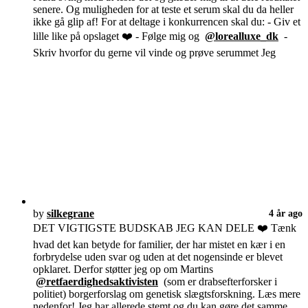
senere. Og muligheden for at teste et serum skal du da heller
ikke gå glip af! For at deltage i konkurrencen skal du: - Giv et
lille like på opslaget ❤️ - Følge mig og
@lorealluxe_dk
-
Skriv hvorfor du gerne vil vinde og prøve serummet Jeg
by
silkegrane
4 år ago
DET VIGTIGSTE BUDSKAB JEG KAN DELE ❤️ Tænk
hvad det kan betyde for familier, der har mistet en kær i en
forbrydelse uden svar og uden at det nogensinde er blevet
opklaret. Derfor støtter jeg op om Martins
@retfaerdighedsaktivisten
(som er drabsefterforsker i
politiet) borgerforslag om genetisk slægtsforskning. Læs mere
nedenfor! Jeg har allerede stemt og du kan gøre det samme