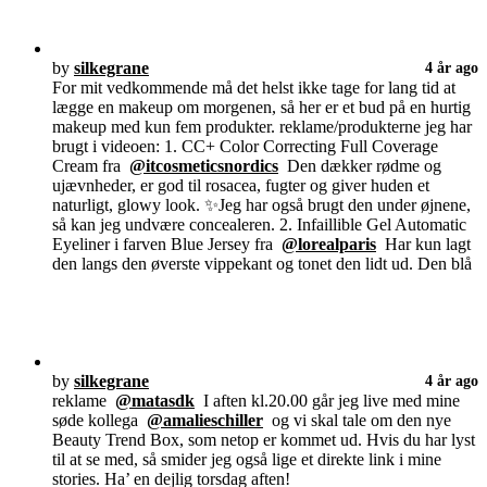
by
silkegrane
4 år ago
For mit vedkommende må det helst ikke tage for lang tid at
lægge en makeup om morgenen, så her er et bud på en hurtig
makeup med kun fem produkter. reklame/produkterne jeg har
brugt i videoen: 1. CC+ Color Correcting Full Coverage
Cream fra
@itcosmeticsnordics
Den dækker rødme og
ujævnheder, er god til rosacea, fugter og giver huden et
naturligt, glowy look. ✨Jeg har også brugt den under øjnene,
så kan jeg undvære concealeren. 2. Infaillible Gel Automatic
Eyeliner i farven Blue Jersey fra
@lorealparis
Har kun lagt
den langs den øverste vippekant og tonet den lidt ud. Den blå
by
silkegrane
4 år ago
reklame
@matasdk
I aften kl.20.00 går jeg live med mine
søde kollega
@amalieschiller
og vi skal tale om den nye
Beauty Trend Box, som netop er kommet ud. Hvis du har lyst
til at se med, så smider jeg også lige et direkte link i mine
stories. Ha’ en dejlig torsdag aften!