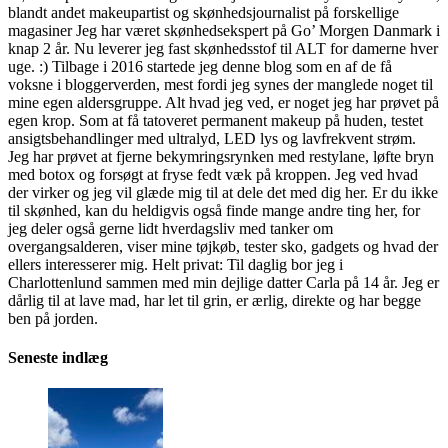
blandt andet makeupartist og skønhedsjournalist på forskellige
magasiner Jeg har været skønhedsekspert på Go’ Morgen Danmark i
knap 2 år. Nu leverer jeg fast skønhedsstof til ALT for damerne hver
uge. :) Tilbage i 2016 startede jeg denne blog som en af de få
voksne i bloggerverden, mest fordi jeg synes der manglede noget til
mine egen aldersgruppe. Alt hvad jeg ved, er noget jeg har prøvet på
egen krop. Som at få tatoveret permanent makeup på huden, testet
ansigtsbehandlinger med ultralyd, LED lys og lavfrekvent strøm.
Jeg har prøvet at fjerne bekymringsrynken med restylane, løfte bryn
med botox og forsøgt at fryse fedt væk på kroppen. Jeg ved hvad
der virker og jeg vil glæde mig til at dele det med dig her. Er du ikke
til skønhed, kan du heldigvis også finde mange andre ting her, for
jeg deler også gerne lidt hverdagsliv med tanker om
overgangsalderen, viser mine tøjkøb, tester sko, gadgets og hvad der
ellers interesserer mig. Helt privat: Til daglig bor jeg i
Charlottenlund sammen med min dejlige datter Carla på 14 år. Jeg er
dårlig til at lave mad, har let til grin, er ærlig, direkte og har begge
ben på jorden.
Seneste indlæg