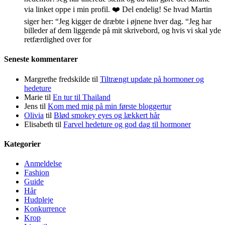
via linket oppe i min profil. ❤️ Del endelig! Se hvad Martin
siger her: “Jeg kigger de dræbte i øjnene hver dag. “Jeg har
billeder af dem liggende på mit skrivebord, og hvis vi skal yde
retfærdighed over for
Seneste kommentarer
Margrethe fredskilde
til
Tiltrængt update på hormoner og
hedeture
Marie
til
En tur til Thailand
Jens
til
Kom med mig på min første bloggertur
Olivia
til
Blød smokey eyes og lækkert hår
Elisabeth
til
Farvel hedeture og god dag til hormoner
Kategorier
Anmeldelse
Fashion
Guide
Hår
Hudpleje
Konkurrence
Krop