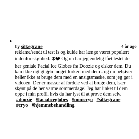
by
silkegrane
4 år ago
reklame/sendt til test Is og kulde har længe været populært
indenfor skønhed. ❄️❤️ Og nu har jeg endelig fået testet de
her geniale Facial Ice Globes fra Doozie og elsker dem. Du
kan ikke rigtigt gøre noget forkert med dem - og du behøver
heller ikke at bruge dem med en ansigtsmaske, som jeg gør i
videoen. Der er masser af fordele ved at bruge dem, især
skønt på de her varme sommerdage! Jeg har linket til dem
oppe i min profil, hvis du har lyst til at prøve dem selv.
#doozie
#facialiceglobes
#minicryo
#silkegrane
#cryo
#hjemmebehandling