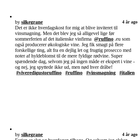
by
silkegrane
4 år ago
Det er ikke hverdagskost for mig at blive inviteret til
vinsmagning. Men det blev jeg så alligevel lige før
sommerferien af det italienske vinfirma
@ruffino
.eu som
også producerer økologiske vine. Jeg fik smagt på flere
forskellige ting, alt fra en dejlig let og frugtig prosecco med
noter af hyldeblomst til de mere fyldige rødvine. Super
spændende dag, selvom jeg på ingen måde er ekspert i vine -
og nej, jeg spyttede ikke ud, men nød hver dråbe!
#viveredigustoruffino
#ruffino
#vinsmagning
#italien
by
silkegrane
4 år ago