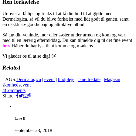
Ren forkælelse
Udover at få tips og tricks til at få din hud til at gløde med
Dermalogica, så vil du blive forkælet med lidt godt til ganen, samt
en eksklusiv goodiebag og attraktive tilbud.
Så tag din veninde, mor eller søster under armen og kom og vær
med til en lærerig eftermiddag. Du kan tilmelde dig til det fine event
her.
Håber du har lyst til at komme og møde os.
Vi glæder os til at se dig! 🙂
Related
TAGS:
Dermalogica
|
event
|
hudpleje
|
Jane Iredale
|
Magasin
|
skønhedsevent
4
Comments
Share:
Lone H
september 23, 2018