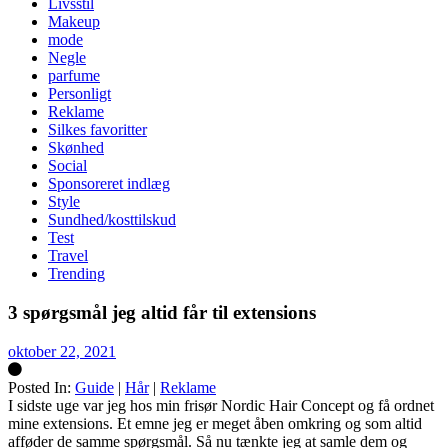
Livsstil
Makeup
mode
Negle
parfume
Personligt
Reklame
Silkes favoritter
Skønhed
Social
Sponsoreret indlæg
Style
Sundhed/kosttilskud
Test
Travel
Trending
3 spørgsmål jeg altid får til extensions
oktober 22, 2021
Posted In:
Guide
|
Hår
|
Reklame
Silke
I sidste uge var jeg hos min frisør Nordic Hair Concept og få ordnet
mine extensions. Et emne jeg er meget åben omkring og som altid
afføder de samme spørgsmål. Så nu tænkte jeg at samle dem og