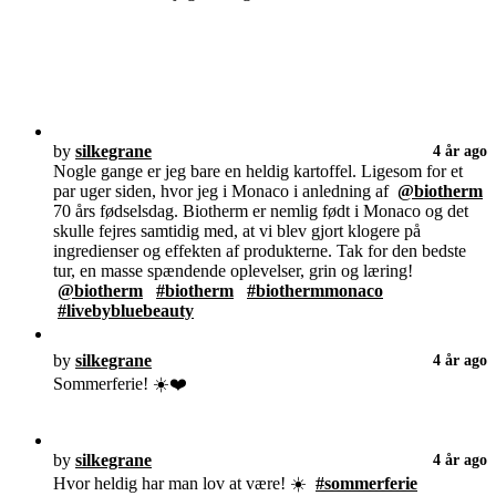
by
silkegrane
4 år ago
Nogle gange er jeg bare en heldig kartoffel. Ligesom for et
par uger siden, hvor jeg i Monaco i anledning af
@biotherm
70 års fødselsdag. Biotherm er nemlig født i Monaco og det
skulle fejres samtidig med, at vi blev gjort klogere på
ingredienser og effekten af produkterne. Tak for den bedste
tur, en masse spændende oplevelser, grin og læring!
@biotherm
#biotherm
#biothermmonaco
#livebybluebeauty
by
silkegrane
4 år ago
Sommerferie! ☀️❤️
by
silkegrane
4 år ago
Hvor heldig har man lov at være! ☀️
#sommerferie