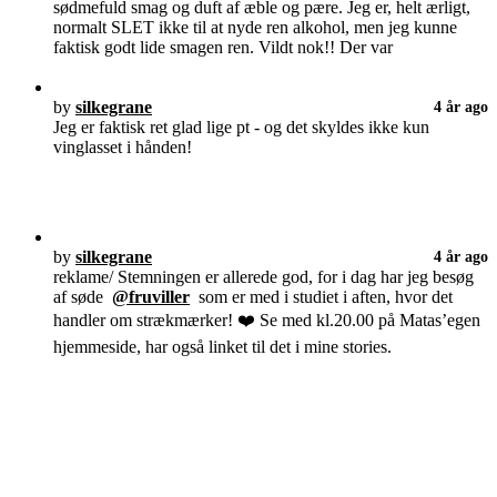
sødmefuld smag og duft af æble og pære. Jeg er, helt ærligt,
normalt SLET ikke til at nyde ren alkohol, men jeg kunne
faktisk godt lide smagen ren. Vildt nok!! Der var
by
silkegrane
4 år ago
Jeg er faktisk ret glad lige pt - og det skyldes ikke kun
vinglasset i hånden!
by
silkegrane
4 år ago
reklame/ Stemningen er allerede god, for i dag har jeg besøg
af søde
@fruviller
som er med i studiet i aften, hvor det
handler om strækmærker! ❤️ Se med kl.20.00 på Matas’egen
hjemmeside, har også linket til det i mine stories.