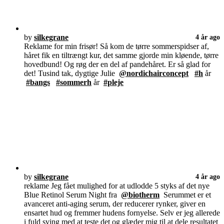
by
silkegrane
4 år ago
Reklame for min frisør! Så kom de tørre sommerspidser af,
håret fik en tiltrængt kur, det samme gjorde min kløende, tørre
hovedbund! Og røg der en del af pandehåret. Er så glad for
det! Tusind tak, dygtige Julie
@nordichairconcept
#h
år
#bangs
#sommerh
år
#pleje
by
silkegrane
4 år ago
reklame Jeg fået mulighed for at udlodde 5 styks af det nye
Blue Retinol Serum Night fra
@biotherm
Serummet er et
avanceret anti-aging serum, der reducerer rynker, giver en
ensartet hud og fremmer hudens fornyelse. Selv er jeg allerede
i fuld sving med at teste det og glæder mig til at dele resultatet