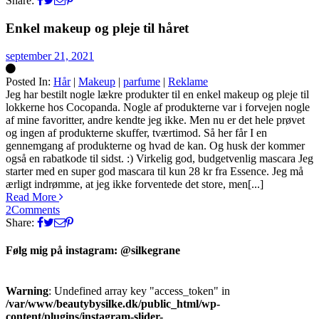
Share:
Enkel makeup og pleje til håret
september 21, 2021
Posted In:
Hår
|
Makeup
|
parfume
|
Reklame
Silke
Jeg har bestilt nogle lækre produkter til en enkel makeup og pleje til
lokkerne hos Cocopanda. Nogle af produkterne var i forvejen nogle
af mine favoritter, andre kendte jeg ikke. Men nu er det hele prøvet
og ingen af produkterne skuffer, tværtimod. Så her får I en
gennemgang af produkterne og hvad de kan. Og husk der kommer
også en rabatkode til sidst. :) Virkelig god, budgetvenlig mascara Jeg
starter med en super god mascara til kun 28 kr fra Essence. Jeg må
ærligt indrømme, at jeg ikke forventede det store, men[...]
Read More
2
Comments
Share:
Følg mig på instagram: @silkegrane
Warning
: Undefined array key "access_token" in
/var/www/beautybysilke.dk/public_html/wp-
content/plugins/instagram-slider-