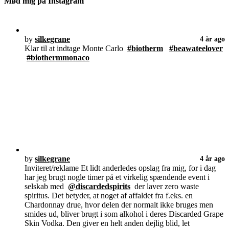
Mød mig på Instagram
by
silkegrane
4 år ago
Klar til at indtage Monte Carlo
#biotherm
#beawateelover
#biothermmonaco
by
silkegrane
4 år ago
Inviteret/reklame Et lidt anderledes opslag fra mig, for i dag
har jeg brugt nogle timer på et virkelig spændende event i
selskab med
@discardedspirits
der laver zero waste
spiritus. Det betyder, at noget af affaldet fra f.eks. en
Chardonnay drue, hvor delen der normalt ikke bruges men
smides ud, bliver brugt i som alkohol i deres Discarded Grape
Skin Vodka. Den giver en helt anden dejlig blid, let