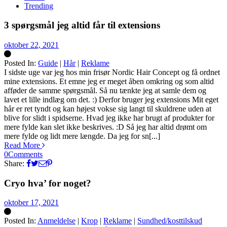
Trending
3 spørgsmål jeg altid får til extensions
oktober 22, 2021
Posted In:
Guide
|
Hår
|
Reklame
Silke
I sidste uge var jeg hos min frisør Nordic Hair Concept og få ordnet
mine extensions. Et emne jeg er meget åben omkring og som altid
afføder de samme spørgsmål. Så nu tænkte jeg at samle dem og
lavet et lille indlæg om det. :) Derfor bruger jeg extensions Mit eget
hår er ret tyndt og kan højest vokse sig langt til skuldrene uden at
blive for slidt i spidserne. Hvad jeg ikke har brugt af produkter for
mere fylde kan slet ikke beskrives. :D Så jeg har altid drømt om
mere fylde og lidt mere længde. Da jeg for sn[...]
Read More
0
Comments
Share:
Cryo hva’ for noget?
oktober 17, 2021
Posted In:
Anmeldelse
|
Krop
|
Reklame
|
Sundhed/kosttilskud