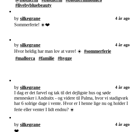
#livebybluebeauty
by
silkegrane
4 år ago
Sommerferie! ☀️❤️
by
silkegrane
4 år ago
Hvor heldig har man lov at være! ☀️
#sommerferie
#mallorca
#familie
#hygge
by
silkegrane
4 år ago
I dag er det farvel og tak til det dejligste hus og søde
mennesker i Andraitx - og videre til Palma, hvor vi stadigvæk
har 6 solrige dage i vente. Hvor er I henne lige nu og holder I
ferie eller venter I lidt endnu? ☀️
by
silkegrane
4 år ago
❤️