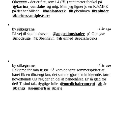
Okeyyyy - der er fire, som i 4 (!!!!) centimeter forskel på
@karina_vondahe
og mig. Men jeg ligner jo en KÆMPE
på det her billede!
#fashionweek
#k
øbenhavn
#veninder
#businessandpleasure
by
silkegrane
4 år ago
På vej til skønhedsevent
@augustinusbader
på Gemyse
#modeuge
#k
øbenhavn
#sk
ønhed
#socialworks
by
silkegrane
4 år ago
Reklame for min frisør! Så kom de tørre sommerspidser af,
håret fik en tiltrængt kur, det samme gjorde min kløende, tørre
hovedbund! Og røg der en del af pandehåret. Er så glad for
det! Tusind tak, dygtige Julie
@nordichairconcept
#h
år
#bangs
#sommerh
år
#pleje