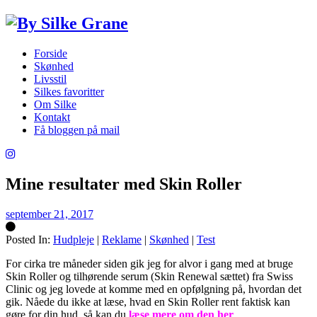
Forside
Skønhed
Livsstil
Silkes favoritter
Om Silke
Kontakt
Få bloggen på mail
Mine resultater med Skin Roller
september 21, 2017
Posted In:
Hudpleje
|
Reklame
|
Skønhed
|
Test
Silke
For cirka tre måneder siden gik jeg for alvor i gang med at bruge
Skin Roller og tilhørende serum (Skin Renewal sættet) fra Swiss
Clinic og jeg lovede at komme med en opfølgning på, hvordan det
gik. Nåede du ikke at læse, hvad en Skin Roller rent faktisk kan
gøre for din hud, så kan du
læse mere om den her
.