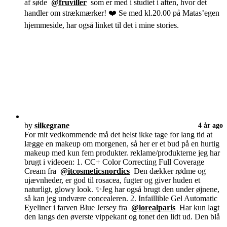
af søde
@fruviller
som er med i studiet i aften, hvor det
handler om strækmærker! ❤️ Se med kl.20.00 på Matas’egen
hjemmeside, har også linket til det i mine stories.
by
silkegrane
4 år ago
For mit vedkommende må det helst ikke tage for lang tid at
lægge en makeup om morgenen, så her er et bud på en hurtig
makeup med kun fem produkter. reklame/produkterne jeg har
brugt i videoen: 1. CC+ Color Correcting Full Coverage
Cream fra
@itcosmeticsnordics
Den dækker rødme og
ujævnheder, er god til rosacea, fugter og giver huden et
naturligt, glowy look. ✨Jeg har også brugt den under øjnene,
så kan jeg undvære concealeren. 2. Infaillible Gel Automatic
Eyeliner i farven Blue Jersey fra
@lorealparis
Har kun lagt
den langs den øverste vippekant og tonet den lidt ud. Den blå