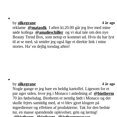
by
silkegrane
4 år ago
reklame
@matasdk
I aften kl.20.00 går jeg live med mine
søde kollega
@amalieschiller
og vi skal tale om den nye
Beauty Trend Box, som netop er kommet ud. Hvis du har lyst
til at se med, så smider jeg også lige et direkte link i mine
stories. Ha’ en dejlig torsdag aften!
by
silkegrane
4 år ago
Nogle gange er jeg bare en heldig kartoffel. Ligesom for et
par uger siden, hvor jeg i Monaco i anledning af
@biotherm
70 års fødselsdag. Biotherm er nemlig født i Monaco og det
skulle fejres samtidig med, at vi blev gjort klogere på
ingredienser og effekten af produkterne. Tak for den bedste
tur, en masse spændende oplevelser, grin og læring!
@biotherm
#biotherm
#biothermmonaco