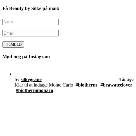
Få Beauty by Silke på mail:
Mød mig på Instagram
by
silkegrane
4 år ago
Klar til at indtage Monte Carlo
#biotherm
#beawateelover
#biothermmonaco