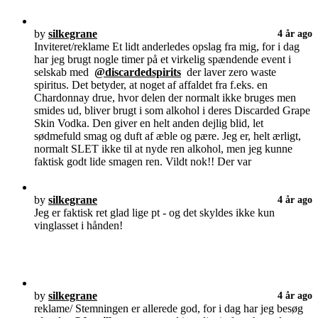
by
silkegrane
4 år ago
Inviteret/reklame Et lidt anderledes opslag fra mig, for i dag
har jeg brugt nogle timer på et virkelig spændende event i
selskab med
@discardedspirits
der laver zero waste
spiritus. Det betyder, at noget af affaldet fra f.eks. en
Chardonnay drue, hvor delen der normalt ikke bruges men
smides ud, bliver brugt i som alkohol i deres Discarded Grape
Skin Vodka. Den giver en helt anden dejlig blid, let
sødmefuld smag og duft af æble og pære. Jeg er, helt ærligt,
normalt SLET ikke til at nyde ren alkohol, men jeg kunne
faktisk godt lide smagen ren. Vildt nok!! Der var
by
silkegrane
4 år ago
Jeg er faktisk ret glad lige pt - og det skyldes ikke kun
vinglasset i hånden!
by
silkegrane
4 år ago
reklame/ Stemningen er allerede god, for i dag har jeg besøg