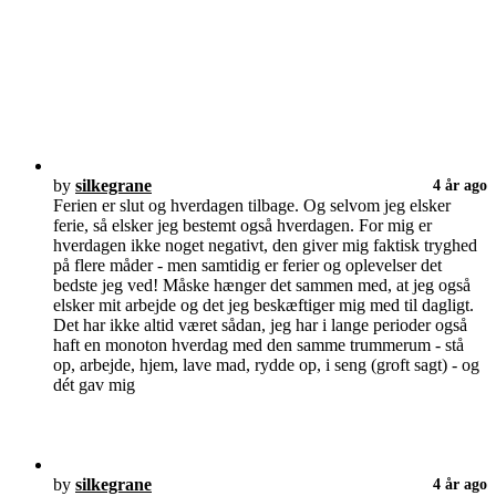
by
silkegrane
4 år ago
Ferien er slut og hverdagen tilbage. Og selvom jeg elsker
ferie, så elsker jeg bestemt også hverdagen. For mig er
hverdagen ikke noget negativt, den giver mig faktisk tryghed
på flere måder - men samtidig er ferier og oplevelser det
bedste jeg ved! Måske hænger det sammen med, at jeg også
elsker mit arbejde og det jeg beskæftiger mig med til dagligt.
Det har ikke altid været sådan, jeg har i lange perioder også
haft en monoton hverdag med den samme trummerum - stå
op, arbejde, hjem, lave mad, rydde op, i seng (groft sagt) - og
dét gav mig
by
silkegrane
4 år ago