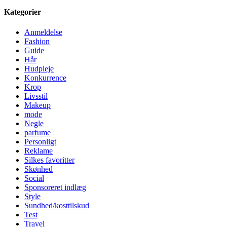
Kategorier
Anmeldelse
Fashion
Guide
Hår
Hudpleje
Konkurrence
Krop
Livsstil
Makeup
mode
Negle
parfume
Personligt
Reklame
Silkes favoritter
Skønhed
Social
Sponsoreret indlæg
Style
Sundhed/kosttilskud
Test
Travel