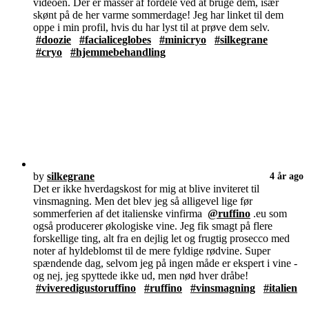
videoen. Der er masser af fordele ved at bruge dem, især
skønt på de her varme sommerdage! Jeg har linket til dem
oppe i min profil, hvis du har lyst til at prøve dem selv.
#doozie
#facialiceglobes
#minicryo
#silkegrane
#cryo
#hjemmebehandling
by
silkegrane
4 år ago
Det er ikke hverdagskost for mig at blive inviteret til
vinsmagning. Men det blev jeg så alligevel lige før
sommerferien af det italienske vinfirma
@ruffino
.eu som
også producerer økologiske vine. Jeg fik smagt på flere
forskellige ting, alt fra en dejlig let og frugtig prosecco med
noter af hyldeblomst til de mere fyldige rødvine. Super
spændende dag, selvom jeg på ingen måde er ekspert i vine -
og nej, jeg spyttede ikke ud, men nød hver dråbe!
#viveredigustoruffino
#ruffino
#vinsmagning
#italien