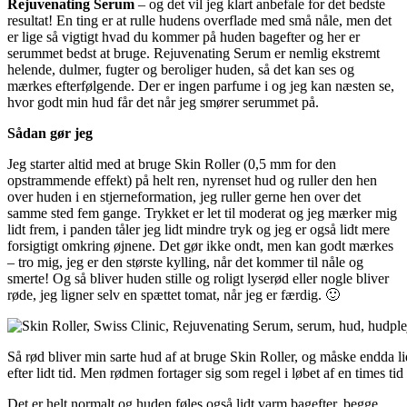
Rejuvenating Serum
– og det vil jeg klart anbefale for det bedste
resultat! En ting er at rulle hudens overflade med små nåle, men det
er lige så vigtigt hvad du kommer på huden bagefter og her er
serummet bedst at bruge. Rejuvenating Serum er nemlig ekstremt
helende, dulmer, fugter og beroliger huden, så det kan ses og
mærkes efterfølgende. Der er ingen parfume i og jeg kan næsten se,
hvor godt min hud får det når jeg smører serummet på.
Sådan gør jeg
Jeg starter altid med at bruge Skin Roller (0,5 mm for den
opstrammende effekt) på helt ren, nyrenset hud og ruller den hen
over huden i en stjerneformation, jeg ruller gerne hen over det
samme sted fem gange. Trykket er let til moderat og jeg mærker mig
lidt frem, i panden tåler jeg lidt mindre tryk og jeg er også lidt mere
forsigtigt omkring øjnene. Det gør ikke ondt, men kan godt mærkes
– tro mig, jeg er den største kylling, når det kommer til nåle og
smerte! Og så bliver huden stille og roligt lyserød eller nogle bliver
røde, jeg ligner selv en spættet tomat, når jeg er færdig. 🙂
Så rød bliver min sarte hud af at bruge Skin Roller, og måske endda li
efter lidt tid. Men rødmen fortager sig som regel i løbet af en times tid 
Det er helt normalt og huden føles også lidt varm bagefter, begge