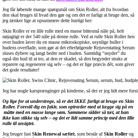
Jeg får løbende mange spørgsmål om Skin Roller, alt fra hvordan
den skal bruges til hvad den gør og om det er farligt at bruge den, så
jeg tænker lige at opsummere dette hurtigt her:
Skin Roller er en lille rulle med en masse bittesmå nåle på, helt
nøjagtigt er der 540 nåle på denne rulle. Ved at rulle Skin Roller hen
over huden laver du en masse mikroskopiske, usynlige huller i
hudens overflade, som gør at det efterfølgende Rejuventating Serum
sluses dybere og langt bedre ned i huden. Samtidig “snyder” du
også din hud til at tro, at den er skadet, så den begynder straks at
reparere og regenerere sig selv – og det er lige præcis dét, som giver
det gode resultater!
Jeg har nogle karsprænginger på kinderne, så der er jeg lidt mere forsi
Og lige for at understrege, så er det IKKE farligt at bruge en Skin
Roller. Forestil dig en fakir, som optræder med at lægge sig på en
måtte med en masse lange søm. Sømmene sidder så tæt, at han
ikke kan stikke sig selv – og det er lidt samme princip med den lille
rulle til ansigtet.
Jeg bruger fast
Skin Renewal sættet
, som består af
Skin Roller
og