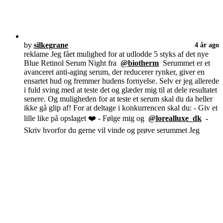
by
silkegrane
4 år ago
reklame Jeg fået mulighed for at udlodde 5 styks af det nye
Blue Retinol Serum Night fra
@biotherm
Serummet er et
avanceret anti-aging serum, der reducerer rynker, giver en
ensartet hud og fremmer hudens fornyelse. Selv er jeg allerede
i fuld sving med at teste det og glæder mig til at dele resultatet
senere. Og muligheden for at teste et serum skal du da heller
ikke gå glip af! For at deltage i konkurrencen skal du: - Giv et
lille like på opslaget ❤️ - Følge mig og
@lorealluxe_dk
-
Skriv hvorfor du gerne vil vinde og prøve serummet Jeg