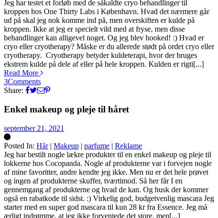
Silke
Jeg har testet et forløb med de såkaldte cryo behandlinger til
kroppen hos One Thirty Labs i København. Hvad det nærmere går
ud på skal jeg nok komme ind på, men overskiften er kulde på
kroppen. Ikke at jeg er specielt vild med at fryse, men disse
behandlinger kan alligevel noget. Og jeg blev hooked! :) Hvad er
cryo eller cryotherapy? Måske er du allerede stødt på ordet cryo eller
cryotherapy. Cryotherapy betyder kuldeterapi, hvor der bruges
ekstrem kulde på dele af eller på hele kroppen. Kulden er rigti[...]
Read More
3
Comments
Share:
Enkel makeup og pleje til håret
september 21, 2021
Posted In:
Hår
|
Makeup
|
parfume
|
Reklame
Silke
Jeg har bestilt nogle lækre produkter til en enkel makeup og pleje til
lokkerne hos Cocopanda. Nogle af produkterne var i forvejen nogle
af mine favoritter, andre kendte jeg ikke. Men nu er det hele prøvet
og ingen af produkterne skuffer, tværtimod. Så her får I en
gennemgang af produkterne og hvad de kan. Og husk der kommer
også en rabatkode til sidst. :) Virkelig god, budgetvenlig mascara Jeg
starter med en super god mascara til kun 28 kr fra Essence. Jeg må
ærligt indrømme, at jeg ikke forventede det store, men[...]