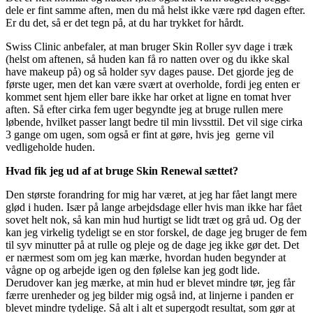
dele er fint samme aften, men du må helst ikke være rød dagen efter.
Er du det, så er det tegn på, at du har trykket for hårdt.
Swiss Clinic anbefaler, at man bruger Skin Roller syv dage i træk
(helst om aftenen, så huden kan få ro natten over og du ikke skal
have makeup på) og så holder syv dages pause. Det gjorde jeg de
første uger, men det kan være svært at overholde, fordi jeg enten er
kommet sent hjem eller bare ikke har orket at ligne en tomat hver
aften. Så efter cirka fem uger begyndte jeg at bruge rullen mere
løbende, hvilket passer langt bedre til min livssttil. Det vil sige cirka
3 gange om ugen, som også er fint at gøre, hvis jeg gerne vil
vedligeholde huden.
Hvad fik jeg ud af at bruge Skin Renewal sættet?
Den største forandring for mig har været, at jeg har fået langt mere
glød i huden. Især på lange arbejdsdage eller hvis man ikke har fået
sovet helt nok, så kan min hud hurtigt se lidt træt og grå ud. Og der
kan jeg virkelig tydeligt se en stor forskel, de dage jeg bruger de fem
til syv minutter på at rulle og pleje og de dage jeg ikke gør det. Det
er nærmest som om jeg kan mærke, hvordan huden begynder at
vågne op og arbejde igen og den følelse kan jeg godt lide.
Derudover kan jeg mærke, at min hud er blevet mindre tør, jeg får
færre urenheder og jeg bilder mig også ind, at linjerne i panden er
blevet mindre tydelige. Så alt i alt et supergodt resultat, som gør at