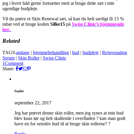
jeg i hvert fald gerne fortsætter med at bruge dette sæt i min
ugentlige hudpleje.
Vil du prøve et Skin Renewal sæt, så kan du helt særligt få 15 %
rabat ved at bruge koden
Silke15
på
Swiss Clinic’s hjemmeside
her.
Related
TAGS:
antiage
|
hjemmebehandling
|
hud
|
hudpleje
|
Rejuvenating
Serum
|
Skin Roller
|
Swiss Clinic
1
Comment
Share:
Sophie
september 22, 2017
Jeg har prøvet denne skin roller, men jeg synes at min hud
blev knas tør og helt skallende i overfladen ? kan man godt
have en for sensitiv hud til at bruge skin rollerne? ?
Reply