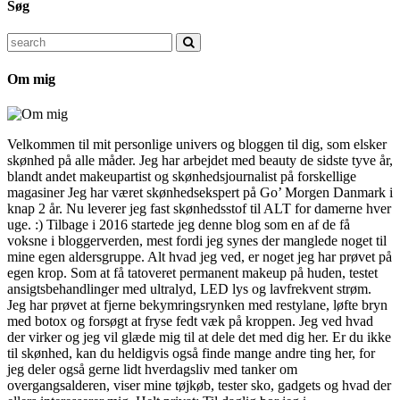
Søg
Search
for:
Om mig
Velkommen til mit personlige univers og bloggen til dig, som elsker
skønhed på alle måder. Jeg har arbejdet med beauty de sidste tyve år,
blandt andet makeupartist og skønhedsjournalist på forskellige
magasiner Jeg har været skønhedsekspert på Go’ Morgen Danmark i
knap 2 år. Nu leverer jeg fast skønhedsstof til ALT for damerne hver
uge. :) Tilbage i 2016 startede jeg denne blog som en af de få
voksne i bloggerverden, mest fordi jeg synes der manglede noget til
mine egen aldersgruppe. Alt hvad jeg ved, er noget jeg har prøvet på
egen krop. Som at få tatoveret permanent makeup på huden, testet
ansigtsbehandlinger med ultralyd, LED lys og lavfrekvent strøm.
Jeg har prøvet at fjerne bekymringsrynken med restylane, løfte bryn
med botox og forsøgt at fryse fedt væk på kroppen. Jeg ved hvad
der virker og jeg vil glæde mig til at dele det med dig her. Er du ikke
til skønhed, kan du heldigvis også finde mange andre ting her, for
jeg deler også gerne lidt hverdagsliv med tanker om
overgangsalderen, viser mine tøjkøb, tester sko, gadgets og hvad der