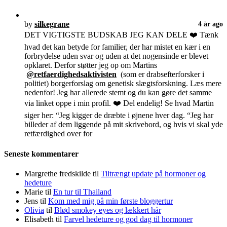
by
silkegrane
4 år ago
DET VIGTIGSTE BUDSKAB JEG KAN DELE ❤️ Tænk
hvad det kan betyde for familier, der har mistet en kær i en
forbrydelse uden svar og uden at det nogensinde er blevet
opklaret. Derfor støtter jeg op om Martins
@retfaerdighedsaktivisten
(som er drabsefterforsker i
politiet) borgerforslag om genetisk slægtsforskning. Læs mere
nedenfor! Jeg har allerede stemt og du kan gøre det samme
via linket oppe i min profil. ❤️ Del endelig! Se hvad Martin
siger her: “Jeg kigger de dræbte i øjnene hver dag. “Jeg har
billeder af dem liggende på mit skrivebord, og hvis vi skal yde
retfærdighed over for
Seneste kommentarer
Margrethe fredskilde
til
Tiltrængt update på hormoner og
hedeture
Marie
til
En tur til Thailand
Jens
til
Kom med mig på min første bloggertur
Olivia
til
Blød smokey eyes og lækkert hår
Elisabeth
til
Farvel hedeture og god dag til hormoner