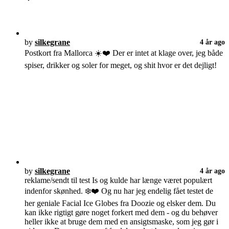
by
silkegrane
4 år ago
Postkort fra Mallorca ☀️❤️ Der er intet at klage over, jeg både
spiser, drikker og soler for meget, og shit hvor er det dejligt!
by
silkegrane
4 år ago
reklame/sendt til test Is og kulde har længe været populært
indenfor skønhed. ❄️❤️ Og nu har jeg endelig fået testet de
her geniale Facial Ice Globes fra Doozie og elsker dem. Du
kan ikke rigtigt gøre noget forkert med dem - og du behøver
heller ikke at bruge dem med en ansigtsmaske, som jeg gør i