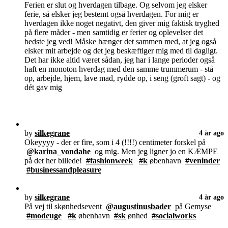
Ferien er slut og hverdagen tilbage. Og selvom jeg elsker
ferie, så elsker jeg bestemt også hverdagen. For mig er
hverdagen ikke noget negativt, den giver mig faktisk tryghed
på flere måder - men samtidig er ferier og oplevelser det
bedste jeg ved! Måske hænger det sammen med, at jeg også
elsker mit arbejde og det jeg beskæftiger mig med til dagligt.
Det har ikke altid været sådan, jeg har i lange perioder også
haft en monoton hverdag med den samme trummerum - stå
op, arbejde, hjem, lave mad, rydde op, i seng (groft sagt) - og
dét gav mig
by
silkegrane
4 år ago
Okeyyyy - der er fire, som i 4 (!!!!) centimeter forskel på
@karina_vondahe
og mig. Men jeg ligner jo en KÆMPE
på det her billede!
#fashionweek
#k
øbenhavn
#veninder
#businessandpleasure
by
silkegrane
4 år ago
På vej til skønhedsevent
@augustinusbader
på Gemyse
#modeuge
#k
øbenhavn
#sk
ønhed
#socialworks