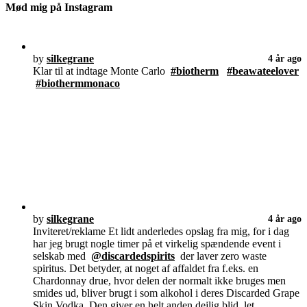
Mød mig på Instagram
by
silkegrane
4 år ago
Klar til at indtage Monte Carlo
#biotherm
#beawateelover
#biothermmonaco
by
silkegrane
4 år ago
Inviteret/reklame Et lidt anderledes opslag fra mig, for i dag
har jeg brugt nogle timer på et virkelig spændende event i
selskab med
@discardedspirits
der laver zero waste
spiritus. Det betyder, at noget af affaldet fra f.eks. en
Chardonnay drue, hvor delen der normalt ikke bruges men
smides ud, bliver brugt i som alkohol i deres Discarded Grape
Skin Vodka. Den giver en helt anden dejlig blid, let