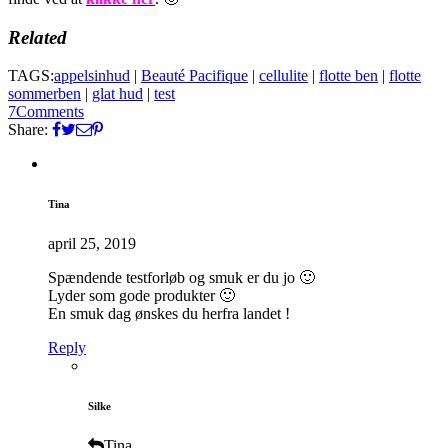
Related
TAGS:
appelsinhud
|
Beauté Pacifique
|
cellulite
|
flotte ben
|
flotte
sommerben
|
glat hud
|
test
7
Comments
Share:
Tina
april 25, 2019
Spændende testforløb og smuk er du jo 🙂
Lyder som gode produkter 🙂
En smuk dag ønskes du herfra landet !
Reply
Silke
Tina