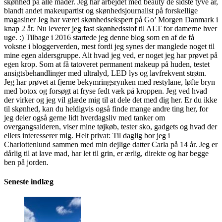
skønhed på alle måder. Jeg har arbejdet med beauty de sidste tyve år,
blandt andet makeupartist og skønhedsjournalist på forskellige
magasiner Jeg har været skønhedsekspert på Go’ Morgen Danmark i
knap 2 år. Nu leverer jeg fast skønhedsstof til ALT for damerne hver
uge. :) Tilbage i 2016 startede jeg denne blog som en af de få
voksne i bloggerverden, mest fordi jeg synes der manglede noget til
mine egen aldersgruppe. Alt hvad jeg ved, er noget jeg har prøvet på
egen krop. Som at få tatoveret permanent makeup på huden, testet
ansigtsbehandlinger med ultralyd, LED lys og lavfrekvent strøm.
Jeg har prøvet at fjerne bekymringsrynken med restylane, løfte bryn
med botox og forsøgt at fryse fedt væk på kroppen. Jeg ved hvad
der virker og jeg vil glæde mig til at dele det med dig her. Er du ikke
til skønhed, kan du heldigvis også finde mange andre ting her, for
jeg deler også gerne lidt hverdagsliv med tanker om
overgangsalderen, viser mine tøjkøb, tester sko, gadgets og hvad der
ellers interesserer mig. Helt privat: Til daglig bor jeg i
Charlottenlund sammen med min dejlige datter Carla på 14 år. Jeg er
dårlig til at lave mad, har let til grin, er ærlig, direkte og har begge
ben på jorden.
Seneste indlæg