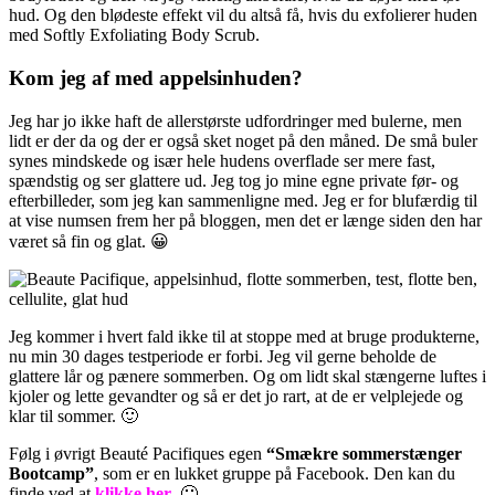
hud. Og den blødeste effekt vil du altså få, hvis du exfolierer huden
med Softly Exfoliating Body Scrub.
Kom jeg af med appelsinhuden?
Jeg har jo ikke haft de allerstørste udfordringer med bulerne, men
lidt er der da og der er også sket noget på den måned. De små buler
synes mindskede og især hele hudens overflade ser mere fast,
spændstig og ser glattere ud. Jeg tog jo mine egne private før- og
efterbilleder, som jeg kan sammenligne med. Jeg er for blufærdig til
at vise numsen frem her på bloggen, men det er længe siden den har
været så fin og glat. 😀
Jeg kommer i hvert fald ikke til at stoppe med at bruge produkterne,
nu min 30 dages testperiode er forbi. Jeg vil gerne beholde de
glattere lår og pænere sommerben. Og om lidt skal stængerne luftes i
kjoler og lette gevandter og så er det jo rart, at de er velplejede og
klar til sommer. 🙂
Følg i øvrigt Beauté Pacifiques egen
“Smækre sommerstænger
Bootcamp”
, som er en lukket gruppe på Facebook. Den kan du
finde ved at
klikke her
. 🙂