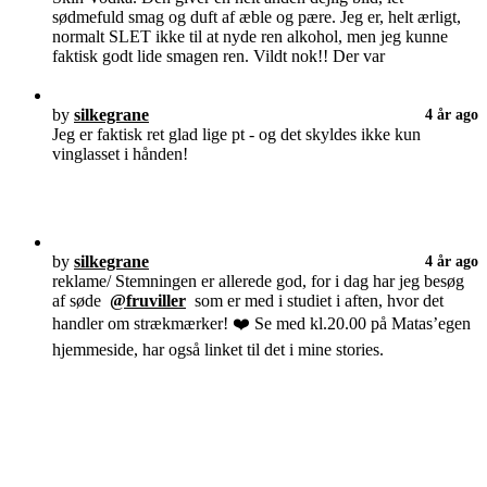
sødmefuld smag og duft af æble og pære. Jeg er, helt ærligt,
normalt SLET ikke til at nyde ren alkohol, men jeg kunne
faktisk godt lide smagen ren. Vildt nok!! Der var
by
silkegrane
4 år ago
Jeg er faktisk ret glad lige pt - og det skyldes ikke kun
vinglasset i hånden!
by
silkegrane
4 år ago
reklame/ Stemningen er allerede god, for i dag har jeg besøg
af søde
@fruviller
som er med i studiet i aften, hvor det
handler om strækmærker! ❤️ Se med kl.20.00 på Matas’egen
hjemmeside, har også linket til det i mine stories.