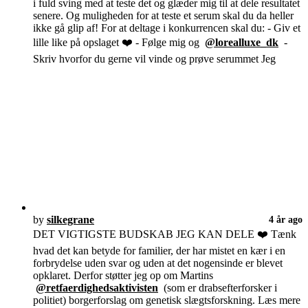
i fuld sving med at teste det og glæder mig til at dele resultatet
senere. Og muligheden for at teste et serum skal du da heller
ikke gå glip af! For at deltage i konkurrencen skal du: - Giv et
lille like på opslaget ❤️ - Følge mig og
@lorealluxe_dk
-
Skriv hvorfor du gerne vil vinde og prøve serummet Jeg
by
silkegrane
4 år ago
DET VIGTIGSTE BUDSKAB JEG KAN DELE ❤️ Tænk
hvad det kan betyde for familier, der har mistet en kær i en
forbrydelse uden svar og uden at det nogensinde er blevet
opklaret. Derfor støtter jeg op om Martins
@retfaerdighedsaktivisten
(som er drabsefterforsker i
politiet) borgerforslag om genetisk slægtsforskning. Læs mere