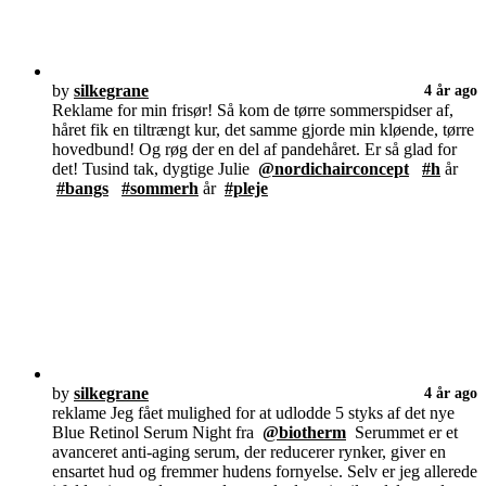
by
silkegrane
4 år ago
Reklame for min frisør! Så kom de tørre sommerspidser af,
håret fik en tiltrængt kur, det samme gjorde min kløende, tørre
hovedbund! Og røg der en del af pandehåret. Er så glad for
det! Tusind tak, dygtige Julie
@nordichairconcept
#h
år
#bangs
#sommerh
år
#pleje
by
silkegrane
4 år ago
reklame Jeg fået mulighed for at udlodde 5 styks af det nye
Blue Retinol Serum Night fra
@biotherm
Serummet er et
avanceret anti-aging serum, der reducerer rynker, giver en
ensartet hud og fremmer hudens fornyelse. Selv er jeg allerede