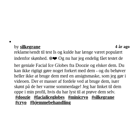
by
silkegrane
4 år ago
reklame/sendt til test Is og kulde har længe været populært
indenfor skønhed. ❄️❤️ Og nu har jeg endelig fået testet de
her geniale Facial Ice Globes fra Doozie og elsker dem. Du
kan ikke rigtigt gøre noget forkert med dem - og du behøver
heller ikke at bruge dem med en ansigtsmaske, som jeg gør i
videoen. Der er masser af fordele ved at bruge dem, især
skønt på de her varme sommerdage! Jeg har linket til dem
oppe i min profil, hvis du har lyst til at prøve dem selv.
#doozie
#facialiceglobes
#minicryo
#silkegrane
#cryo
#hjemmebehandling