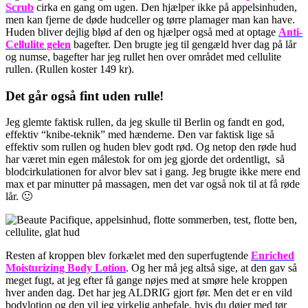
Scrub
cirka en gang om ugen. Den hjælper ikke på appelsinhuden,
men kan fjerne de døde hudceller og tørre plamager man kan have.
Huden bliver dejlig blød af den og hjælper også med at optage
Anti-
Cellulite gelen
bagefter. Den brugte jeg til gengæld hver dag på lår
og numse, bagefter har jeg rullet hen over området med cellulite
rullen. (Rullen koster 149 kr).
Det går også fint uden rulle!
Jeg glemte faktisk rullen, da jeg skulle til Berlin og fandt en god,
effektiv “knibe-teknik” med hænderne. Den var faktisk lige så
effektiv som rullen og huden blev godt rød. Og netop den røde hud
har været min egen målestok for om jeg gjorde det ordentligt, så
blodcirkulationen for alvor blev sat i gang. Jeg brugte ikke mere end
max et par minutter på massagen, men det var også nok til at få røde
lår. 🙂
Resten af kroppen blev forkælet med den superfugtende
Enriched
Moisturizing Body Lotion
. Og her må jeg altså sige, at den gav så
meget fugt, at jeg efter få gange nøjes med at smøre hele kroppen
hver anden dag. Det har jeg ALDRIG gjort før. Men det er en vild
bodylotion og den vil jeg virkelig anbefale, hvis du døjer med tør