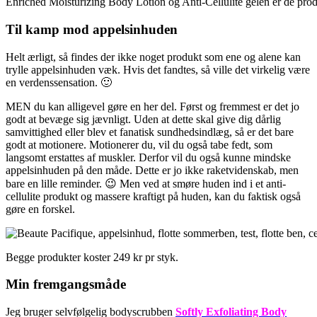
Enriched Moisturizing Body Lotion og Anti-Cellulite gelen er de prod
Til kamp mod appelsinhuden
Helt ærligt, så findes der ikke noget produkt som ene og alene kan
trylle appelsinhuden væk. Hvis det fandtes, så ville det virkelig være
en verdenssensation. 🙂
MEN du kan alligevel gøre en her del. Først og fremmest er det jo
godt at bevæge sig jævnligt. Uden at dette skal give dig dårlig
samvittighed eller blev et fanatisk sundhedsindlæg, så er det bare
godt at motionere. Motionerer du, vil du også tabe fedt, som
langsomt erstattes af muskler. Derfor vil du også kunne mindske
appelsinhuden på den måde. Dette er jo ikke raketvidenskab, men
bare en lille reminder. 😉 Men ved at smøre huden ind i et anti-
cellulite produkt og massere kraftigt på huden, kan du faktisk også
gøre en forskel.
Begge produkter koster 249 kr pr styk.
Min fremgangsmåde
Jeg bruger selvfølgelig bodyscrubben
Softly Exfoliating Body