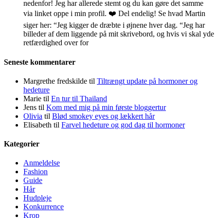
nedenfor! Jeg har allerede stemt og du kan gøre det samme
via linket oppe i min profil. ❤️ Del endelig! Se hvad Martin
siger her: “Jeg kigger de dræbte i øjnene hver dag. “Jeg har
billeder af dem liggende på mit skrivebord, og hvis vi skal yde
retfærdighed over for
Seneste kommentarer
Margrethe fredskilde
til
Tiltrængt update på hormoner og
hedeture
Marie
til
En tur til Thailand
Jens
til
Kom med mig på min første bloggertur
Olivia
til
Blød smokey eyes og lækkert hår
Elisabeth
til
Farvel hedeture og god dag til hormoner
Kategorier
Anmeldelse
Fashion
Guide
Hår
Hudpleje
Konkurrence
Krop