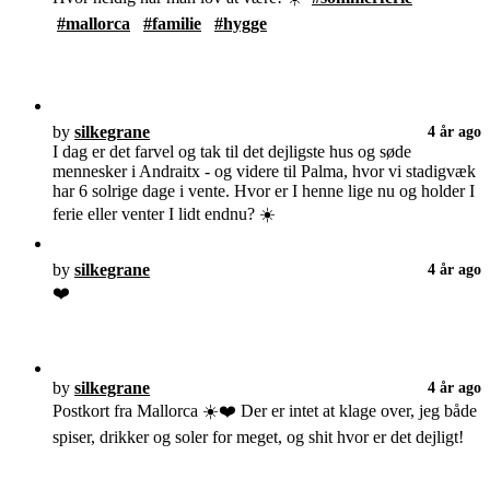
#mallorca
#familie
#hygge
by
silkegrane
4 år ago
I dag er det farvel og tak til det dejligste hus og søde
mennesker i Andraitx - og videre til Palma, hvor vi stadigvæk
har 6 solrige dage i vente. Hvor er I henne lige nu og holder I
ferie eller venter I lidt endnu? ☀️
by
silkegrane
4 år ago
❤️
by
silkegrane
4 år ago
Postkort fra Mallorca ☀️❤️ Der er intet at klage over, jeg både
spiser, drikker og soler for meget, og shit hvor er det dejligt!