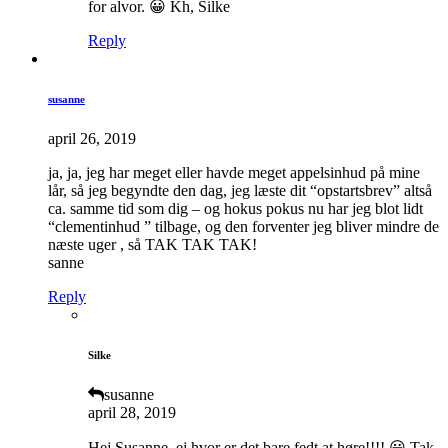
for alvor. 😀 Kh, Silke
Reply
susanne
april 26, 2019
ja, ja, jeg har meget eller havde meget appelsinhud på mine
lår, så jeg begyndte den dag, jeg læste dit “opstartsbrev” altså
ca. samme tid som dig – og hokus pokus nu har jeg blot lidt
“clementinhud ” tilbage, og den forventer jeg bliver mindre de
næste uger , så TAK TAK TAK!
sanne
Reply
Silke
susanne
april 28, 2019
Hej Susanne, ej hvor er det bare fedt at høre!!!! 😀 Tak