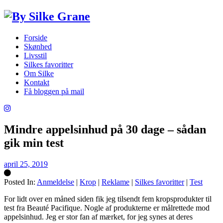
Forside
Skønhed
Livsstil
Silkes favoritter
Om Silke
Kontakt
Få bloggen på mail
Mindre appelsinhud på 30 dage – sådan
gik min test
april 25, 2019
Posted In:
Anmeldelse
|
Krop
|
Reklame
|
Silkes favoritter
|
Test
Silke
For lidt over en måned siden fik jeg tilsendt fem kropsprodukter til
test fra Beauté Pacifique. Nogle af produkterne er målrettede mod
appelsinhud. Jeg er stor fan af mærket, for jeg synes at deres