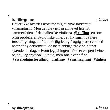
by
silkegrane
4 år ago
Det er ikke hverdagskost for mig at blive inviteret til
vinsmagning. Men det blev jeg så alligevel lige før
sommerferien af det italienske vinfirma
@ruffino
.eu som
også producerer økologiske vine. Jeg fik smagt på flere
forskellige ting, alt fra en dejlig let og frugtig prosecco med
noter af hyldeblomst til de mere fyldige rødvine. Super
spændende dag, selvom jeg på ingen måde er ekspert i vine -
og nej, jeg spyttede ikke ud, men nød hver dråbe!
#viveredigustoruffino
#ruffino
#vinsmagning
#italien
by
silkegrane
4 år ago