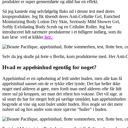
produkter er super gennemførte og altid har en effekt.
Så jeg kastede mig selvfølgelig fluks ud i denne test med deres
kropsprodukter. Jeg fik tilsendt deres
Anti-Cellulite Gel
, Enriched
Moisturizing Body Lotion Dry Skin, Seriously Mild Shower Gel,
Softly Exfoliating Body Scrub og en Cellulite Roller. Jeg har
introduceret lidt nærmere produkterne i et tidligere indlæg, som du
kan læse ved at klikke
her.
Selv da jeg skulle på ferie o Berlin, kom produkterne med. Her Anti-C
Hvad er appelsinhud egentlig for noget?
Appelsinhud er en ophobning af fedt under huden, men alle kan få
appelsinhud uanset om de er tykke eller tynde. Det har heller ikke
noget med alderen at gøre, men fordi man med alderen ofte får lidt
mere sul på kroppen, ser man det oftest hos voksne. Det vil sige. at
så snart du har for meget fedt på særlige områder, kan appelsinhuden
begynde at vise sig som buler under huden. Hos nogle ser det mere
nubret ud og hos andre som store ujævne “huller” i huden.