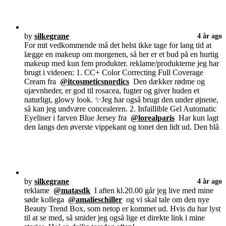
by
silkegrane
4 år ago
For mit vedkommende må det helst ikke tage for lang tid at
lægge en makeup om morgenen, så her er et bud på en hurtig
makeup med kun fem produkter. reklame/produkterne jeg har
brugt i videoen: 1. CC+ Color Correcting Full Coverage
Cream fra
@itcosmeticsnordics
Den dækker rødme og
ujævnheder, er god til rosacea, fugter og giver huden et
naturligt, glowy look. ✨Jeg har også brugt den under øjnene,
så kan jeg undvære concealeren. 2. Infaillible Gel Automatic
Eyeliner i farven Blue Jersey fra
@lorealparis
Har kun lagt
den langs den øverste vippekant og tonet den lidt ud. Den blå
by
silkegrane
4 år ago
reklame
@matasdk
I aften kl.20.00 går jeg live med mine
søde kollega
@amalieschiller
og vi skal tale om den nye
Beauty Trend Box, som netop er kommet ud. Hvis du har lyst
til at se med, så smider jeg også lige et direkte link i mine