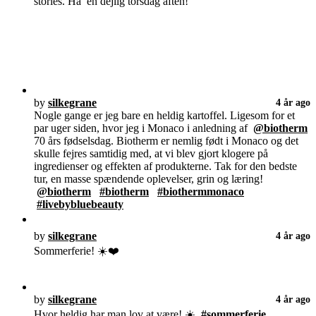
stories. Ha’ en dejlig torsdag aften!
by
silkegrane
4 år ago
Nogle gange er jeg bare en heldig kartoffel. Ligesom for et
par uger siden, hvor jeg i Monaco i anledning af
@biotherm
70 års fødselsdag. Biotherm er nemlig født i Monaco og det
skulle fejres samtidig med, at vi blev gjort klogere på
ingredienser og effekten af produkterne. Tak for den bedste
tur, en masse spændende oplevelser, grin og læring!
@biotherm
#biotherm
#biothermmonaco
#livebybluebeauty
by
silkegrane
4 år ago
Sommerferie! ☀️❤️
by
silkegrane
4 år ago
Hvor heldig har man lov at være! ☀️
#sommerferie