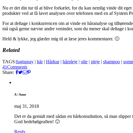
Nu er det din tur til at blive forkælet, for du kan nemlig vinde dit eg
produkter ved at få lavet analysen over telefonen med en af System Pro
For at deltage i konkurrencen om at vinde en håranalyse og tilhørende 
må også gerne nævne andre veninder, som du mener skal deltage i kon
Held & lykke, jeg glæder mig til at læse jeres kommentarer. 🙂
Related
TAGS:
fugtspray
|
hår
|
Hårkur
|
hårpleje
|
olie
|
pleje
|
shampoo
|
somm
41
Comments
Share:
A / Anne
maj 31, 2018
Det er da genialt med sådan en hårkonsultation, så man slipper
God hedebølgeaften! 🙂
Reply