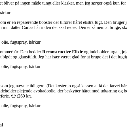
et bliver på ingen måde tungt eller klasker, men jeg sørger også kun for
som er en reparerende booster der tilfører håret ekstra fugt. Den bruger
 i min datter Carlas hår inden det skal redes. Den er så nem at bruge, s
rt sommerhår. Den hedder
Reconstructive Elixir
og indeholder argan, joj
t blødt og glansfuldt. Jeg har især været glad for at bruge det i det fugti
om jeg nævnte tidligere. (Det koster jo også kassen at få det farvet h
n indeholder plejende avokadoolie, der beskytter håret mod udtørring og 
erie. 🙂 (269 kr).
al