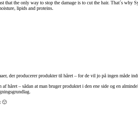
 fast that the only way to stop the damage is to cut the hair. That´s w
oisture, lipids and proteins.
irmaer, der producerer produkter til håret – for de vil jo på ingen måde 
en af håret – sådan at man bruger produktet i den ene side og en almind
igningsgrundlag.
t 🙂