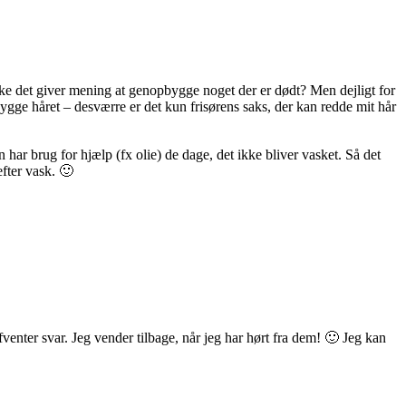
 ikke det giver mening at genopbygge noget der er dødt? Men dejligt for
bygge håret – desværre er det kun frisørens saks, der kan redde mit hår
 har brug for hjælp (fx olie) de dage, det ikke bliver vasket. Så det
efter vask. 🙂
venter svar. Jeg vender tilbage, når jeg har hørt fra dem! 🙂 Jeg kan