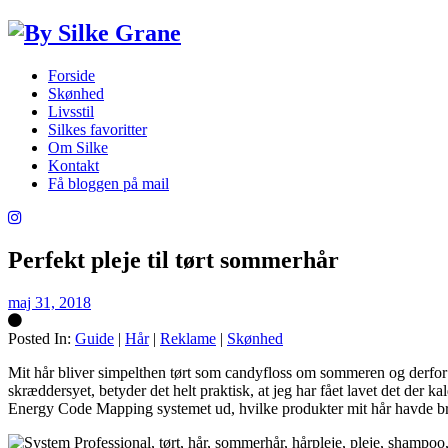
Forside
Skønhed
Livsstil
Silkes favoritter
Om Silke
Kontakt
Få bloggen på mail
Perfekt pleje til tørt sommerhår
maj 31, 2018
Posted In:
Guide
|
Hår
|
Reklame
|
Skønhed
Silke
Mit hår bliver simpelthen tørt som candyfloss om sommeren og derfor h
skræddersyet, betyder det helt praktisk, at jeg har fået lavet det der ka
Energy Code Mapping systemet ud, hvilke produkter mit hår havde brug