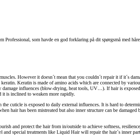
stem Professional, som havde en god forklaring på dit spørgsmå med håre
 muscles. However it doesn´t mean that you couldn´t repair it if it´s da
ng keratin. Keratin is made of amino acids which are connected by vario
y damage influences (blow-drying, heat tools, UV…). If hair is exposed 
 it is inclined to weaken more rapidly.
the cuticle is exposed to daily external influences. It is hard to determ
ed when hair has been mistreated but also inner structure can be damaged 
 nourish and protect the hair from in/outside to achieve softness, resili
 and special treatments like Liquid Hair will repair the hair´s inner part