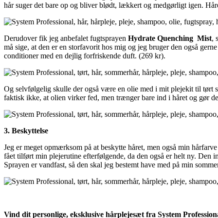
hår suger det bare op og bliver blødt, lækkert og medgørligt igen. Hår
Derudover fik jeg anbefalet fugtsprayen
Hydrate Quenching Mist
, 
må sige, at den er en storfavorit hos mig og jeg bruger den også gerne
conditioner med en dejlig forfriskende duft. (269 kr).
Og selvfølgelig skulle der også være en olie med i mit plejekit til tø
faktisk ikke, at olien virker fed, men trænger bare ind i håret og gør de
3. Beskyttelse
Jeg er meget opmærksom på at beskytte håret, men også min hårfarve s
fået tilført min plejerutine efterfølgende, da den også er helt ny. De
Sprayen er vandfast, så den skal jeg bestemt have med på min sommerf
Vind dit personlige, eksklusive hårplejesæt fra System Profession