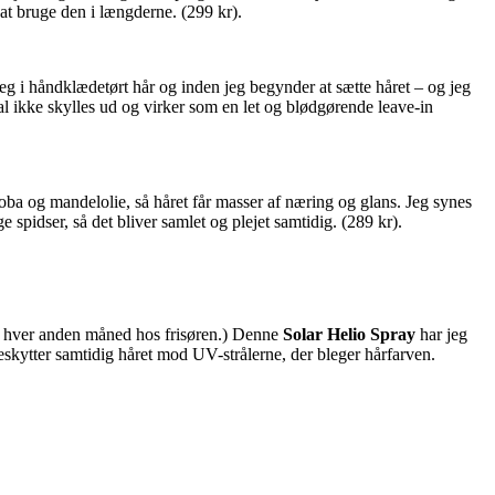
 at bruge den i længderne. (299 kr).
 jeg i håndklædetørt hår og inden jeg begynder at sætte håret – og jeg
kal ikke skylles ud og virker som en let og blødgørende leave-in
oba og mandelolie, så håret får masser af næring og glans. Jeg synes
ge spidser, så det bliver samlet og plejet samtidig. (289 kr).
år hver anden måned hos frisøren.) Denne
Solar Helio Spray
har jeg
beskytter samtidig håret mod UV-strålerne, der bleger hårfarven.