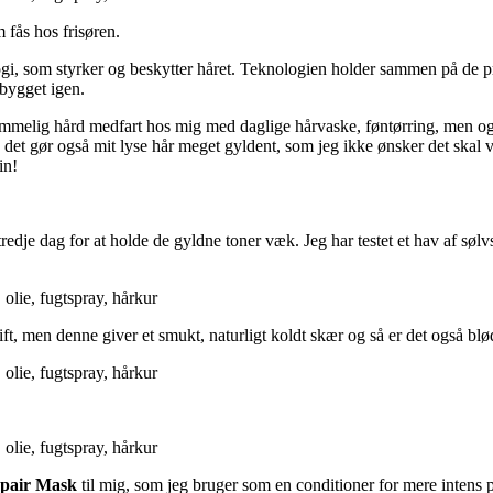
 fås hos frisøren.
, som styrker og beskytter håret. Teknologien holder sammen på de protei
pbygget igen.
emmelig hård medfart hos mig med daglige hårvaske, føntørring, men også
n det gør også mit lyse hår meget gyldent, som jeg ikke ønsker det skal 
in!
tredje dag for at holde de gyldne toner væk. Jeg har testet et hav af søl
ft, men denne giver et smukt, naturligt koldt skær og så er det også blø
pair Mask
til mig, som jeg bruger som en conditioner for mere intens p