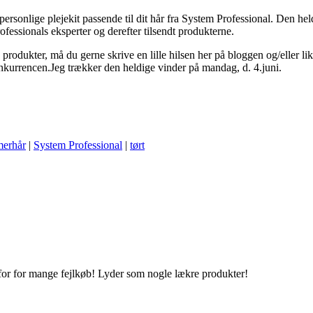
et personlige plejekit passende til dit hår fra System Professional. Den
fessionals eksperter og derefter tilsendt produkterne.
produkter, må du gerne skrive en lille hilsen her på bloggen og/eller li
kurrencen.Jeg trækker den heldige vinder på mandag, d. 4.juni.
erhår
|
System Professional
|
tørt
 for for mange fejlkøb! Lyder som nogle lækre produkter!