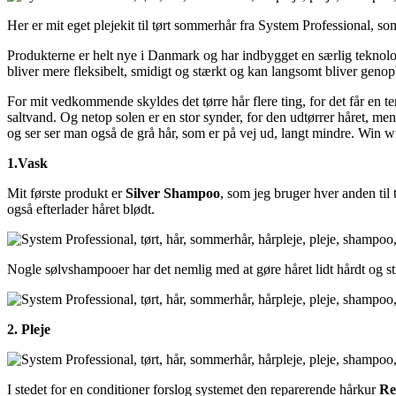
Her er mit eget plejekit til tørt sommerhår fra System Professional, som
Produkterne er helt nye i Danmark og har indbygget en særlig teknologi
bliver mere fleksibelt, smidigt og stærkt og kan langsomt bliver geno
For mit vedkommende skyldes det tørre hår flere ting, for det får en t
saltvand. Og netop solen er en stor synder, for den udtørrer håret, me
og ser ser man også de grå hår, som er på vej ud, langt mindre. Win w
1.Vask
Mit første produkt er
Silver Shampoo
, som jeg bruger hver anden til 
også efterlader håret blødt.
Nogle sølvshampooer har det nemlig med at gøre håret lidt hårdt og sti
2. Pleje
I stedet for en conditioner forslog systemet den reparerende hårkur
Re