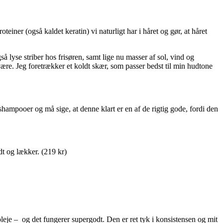
ner (også kaldet keratin) vi naturligt har i håret og gør, at håret
 lyse striber hos frisøren, samt lige nu masser af sol, vind og
være. Jeg foretrækker et koldt skær, som passer bedst til min hudtone
vshampooer og må sige, at denne klart er en af de rigtig gode, fordi den
dt og lækker. (219 kr)
leje – og det fungerer supergodt. Den er ret tyk i konsistensen og mit