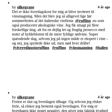
by
silkegrane
4 år ago
Det er ikke hverdagskost for mig at blive inviteret til
vinsmagning. Men det blev jeg så alligevel lige før
sommerferien af det italienske vinfirma
@ruffino
.eu som
også producerer økologiske vine. Jeg fik smagt på flere
forskellige ting, alt fra en dejlig let og frugtig prosecco med
noter af hyldeblomst til de mere fyldige rødvine. Super
spændende dag, selvom jeg på ingen måde er ekspert i vine -
og nej, jeg spyttede ikke ud, men nød hver dråbe!
#viveredigustoruffino
#ruffino
#vinsmagning
#italien
by
silkegrane
4 år ago
Ferien er slut og hverdagen tilbage. Og selvom jeg elsker
ferie, så elsker jeg bestemt også hverdagen. For mig er
hverdagen ikke noget negativt, den giver mig faktisk tryghed