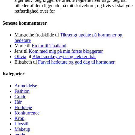
siger her: “Jeg kigger de dræbte i øjnene hver dag. “Jeg har
billeder af dem liggende på mit skrivebord, og hvis vi skal yde
retfærdighed over for
Seneste kommentarer
Margrethe fredskilde
til
Tiltrængt update på hormoner og
hedeture
Marie
til
En tur til Thailand
Jens
til
Kom med mig på min første bloggertur
Olivia
til
Blød smokey eyes og lækkert hår
Elisabeth
til
Farvel hedeture og god dag til hormoner
Kategorier
Anmeldelse
Fashion
Guide
Hår
Hudpleje
Konkurrence
Krop
Livsstil
Makeup
mode