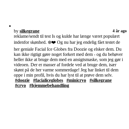
by
silkegrane
4 år ago
reklame/sendt til test Is og kulde har længe været populært
indenfor skønhed. ❄️❤️ Og nu har jeg endelig fået testet de
her geniale Facial Ice Globes fra Doozie og elsker dem. Du
kan ikke rigtigt gøre noget forkert med dem - og du behøver
heller ikke at bruge dem med en ansigtsmaske, som jeg gør i
videoen. Der er masser af fordele ved at bruge dem, især
skønt på de her varme sommerdage! Jeg har linket til dem
oppe i min profil, hvis du har lyst til at prøve dem selv.
#doozie
#facialiceglobes
#minicryo
#silkegrane
#cryo
#hjemmebehandling