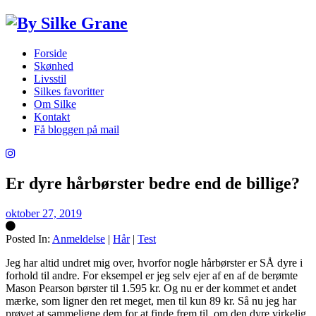
Forside
Skønhed
Livsstil
Silkes favoritter
Om Silke
Kontakt
Få bloggen på mail
Er dyre hårbørster bedre end de billige?
oktober 27, 2019
Posted In:
Anmeldelse
|
Hår
|
Test
Silke
Jeg har altid undret mig over, hvorfor nogle hårbørster er SÅ dyre i
forhold til andre. For eksempel er jeg selv ejer af en af de berømte
Mason Pearson børster til 1.595 kr. Og nu er der kommet et andet
mærke, som ligner den ret meget, men til kun 89 kr. Så nu jeg har
prøvet at sammeligne dem for at finde frem til, om den dyre virkelig