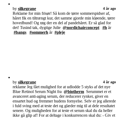
by
silkegrane
4 år ago
Reklame for min frisør! Så kom de tørre sommerspidser af,
håret fik en tiltrængt kur, det samme gjorde min kløende, tørre
hovedbund! Og røg der en del af pandehåret. Er så glad for
det! Tusind tak, dygtige Julie
@nordichairconcept
#h
år
#bangs
#sommerh
år
#pleje
by
silkegrane
4 år ago
reklame Jeg fået mulighed for at udlodde 5 styks af det nye
Blue Retinol Serum Night fra
@biotherm
Serummet er et
avanceret anti-aging serum, der reducerer rynker, giver en
ensartet hud og fremmer hudens fornyelse. Selv er jeg allerede
i fuld sving med at teste det og glæder mig til at dele resultatet
senere. Og muligheden for at teste et serum skal du da heller
ikke gå glip af! For at deltage i konkurrencen skal du: - Giv et