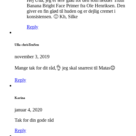
Hej Ulla, jeg er selv glad for den som hedder Truth
Banana Bright Face Primer fra Ole Henriksen. Den
giver en fin glød til huden og er dejlig cremet i
konsistensen. 🙂 Kh, Silke
Reply
Ulla chrisTenSen
november 3, 2019
Mange tak for dit råd,👌 jeg skal snarrest til Matas😊
Reply
Karina
januar 4, 2020
Tak for din gode råd
Reply