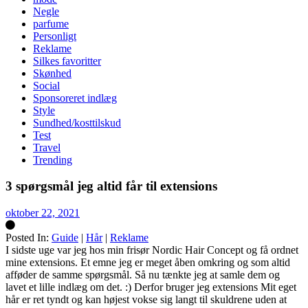
Negle
parfume
Personligt
Reklame
Silkes favoritter
Skønhed
Social
Sponsoreret indlæg
Style
Sundhed/kosttilskud
Test
Travel
Trending
3 spørgsmål jeg altid får til extensions
oktober 22, 2021
Posted In:
Guide
|
Hår
|
Reklame
Silke
I sidste uge var jeg hos min frisør Nordic Hair Concept og få ordnet
mine extensions. Et emne jeg er meget åben omkring og som altid
afføder de samme spørgsmål. Så nu tænkte jeg at samle dem og
lavet et lille indlæg om det. :) Derfor bruger jeg extensions Mit eget
hår er ret tyndt og kan højest vokse sig langt til skuldrene uden at