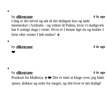
by
silkegrane
4 år ago
I dag er det farvel og tak til det dejligste hus og søde
mennesker i Andraitx - og videre til Palma, hvor vi stadigvæk
har 6 solrige dage i vente. Hvor er I henne lige nu og holder I
ferie eller venter I lidt endnu? ☀️
by
silkegrane
4 år ago
❤️
by
silkegrane
4 år ago
Postkort fra Mallorca ☀️❤️ Der er intet at klage over, jeg både
spiser, drikker og soler for meget, og shit hvor er det dejligt!