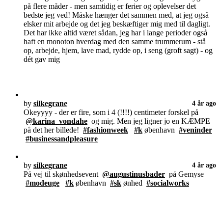
på flere måder - men samtidig er ferier og oplevelser det
bedste jeg ved! Måske hænger det sammen med, at jeg også
elsker mit arbejde og det jeg beskæftiger mig med til dagligt.
Det har ikke altid været sådan, jeg har i lange perioder også
haft en monoton hverdag med den samme trummerum - stå
op, arbejde, hjem, lave mad, rydde op, i seng (groft sagt) - og
dét gav mig
by
silkegrane
4 år ago
Okeyyyy - der er fire, som i 4 (!!!!) centimeter forskel på
@karina_vondahe
og mig. Men jeg ligner jo en KÆMPE
på det her billede!
#fashionweek
#k
øbenhavn
#veninder
#businessandpleasure
by
silkegrane
4 år ago
På vej til skønhedsevent
@augustinusbader
på Gemyse
#modeuge
#k
øbenhavn
#sk
ønhed
#socialworks