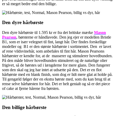
er så meget bedre end den billige.
Den dyre hårbørste
Den dyre hårbørste til 1.595 kr er fra det britiske mærke
Mason
Pearson
, børsterne er håndlavede. Den jeg ejer er modellen Bristle
B1, som er især velegnet til fint, langt hår. Der findes forskellige
modeller og B1 er den største hårbørste i sortimentet. Den er lavet
af rene vildsvinehår, som anbefales til fint hår. Mason Pearsons
hårbørster er kendte for, at de masserer og stimulerer hovedbunden.
På den måde bliver hovedbunden stimuleret og de naturlige olier
frigivet, så de børstes ud i længderne for mere glans. Den fungerer
som den skal og jeg har intet at udsætte på den. Det er en flot
hårbørste med en blank finish, som dog er lidt mere glat at holde på.
Til gengæld følger der en ekstra børste med, som du kan brug til at
rense selve hårbørsten for hår. Det er helt genialt og så er det piece
of cake at fjerne hårene fra børsten.
Den billige hårbørste