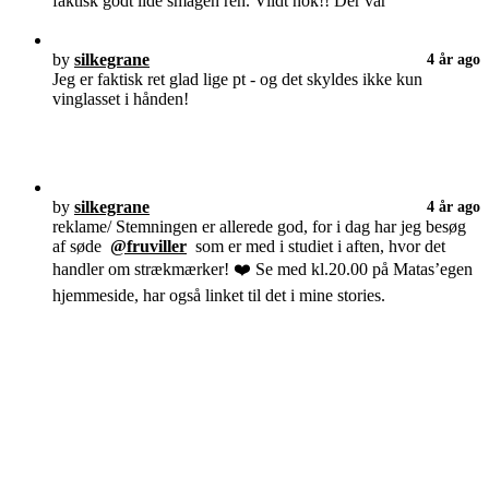
faktisk godt lide smagen ren. Vildt nok!! Der var
by
silkegrane
4 år ago
Jeg er faktisk ret glad lige pt - og det skyldes ikke kun
vinglasset i hånden!
by
silkegrane
4 år ago
reklame/ Stemningen er allerede god, for i dag har jeg besøg
af søde
@fruviller
som er med i studiet i aften, hvor det
handler om strækmærker! ❤️ Se med kl.20.00 på Matas’egen
hjemmeside, har også linket til det i mine stories.