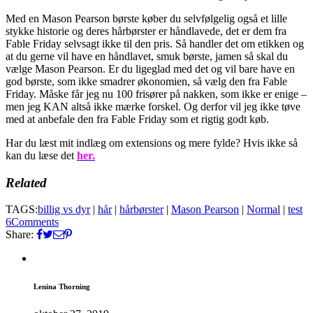
Med en Mason Pearson børste køber du selvfølgelig også et lille
stykke historie og deres hårbørster er håndlavede, det er dem fra
Fable Friday selvsagt ikke til den pris. Så handler det om etikken og
at du gerne vil have en håndlavet, smuk børste, jamen så skal du
vælge Mason Pearson. Er du ligeglad med det og vil bare have en
god børste, som ikke smadrer økonomien, så vælg den fra Fable
Friday. Måske får jeg nu 100 frisører på nakken, som ikke er enige –
men jeg KAN altså ikke mærke forskel. Og derfor vil jeg ikke tøve
med at anbefale den fra Fable Friday som et rigtig godt køb.
Har du læst mit indlæg om extensions og mere fylde? Hvis ikke så
kan du læse det
her.
Related
TAGS:
billig vs dyr
|
hår
|
hårbørster
|
Mason Pearson
|
Normal
|
test
6
Comments
Share:
Lenina Thorning