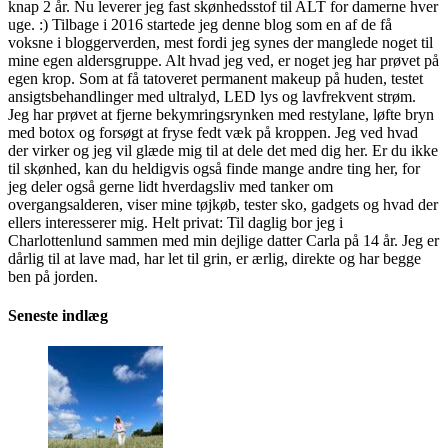
knap 2 år. Nu leverer jeg fast skønhedsstof til ALT for damerne hver
uge. :) Tilbage i 2016 startede jeg denne blog som en af de få
voksne i bloggerverden, mest fordi jeg synes der manglede noget til
mine egen aldersgruppe. Alt hvad jeg ved, er noget jeg har prøvet på
egen krop. Som at få tatoveret permanent makeup på huden, testet
ansigtsbehandlinger med ultralyd, LED lys og lavfrekvent strøm.
Jeg har prøvet at fjerne bekymringsrynken med restylane, løfte bryn
med botox og forsøgt at fryse fedt væk på kroppen. Jeg ved hvad
der virker og jeg vil glæde mig til at dele det med dig her. Er du ikke
til skønhed, kan du heldigvis også finde mange andre ting her, for
jeg deler også gerne lidt hverdagsliv med tanker om
overgangsalderen, viser mine tøjkøb, tester sko, gadgets og hvad der
ellers interesserer mig. Helt privat: Til daglig bor jeg i
Charlottenlund sammen med min dejlige datter Carla på 14 år. Jeg er
dårlig til at lave mad, har let til grin, er ærlig, direkte og har begge
ben på jorden.
Seneste indlæg