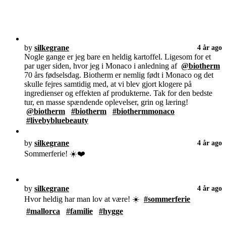
by
silkegrane
4 år ago
Nogle gange er jeg bare en heldig kartoffel. Ligesom for et
par uger siden, hvor jeg i Monaco i anledning af
@biotherm
70 års fødselsdag. Biotherm er nemlig født i Monaco og det
skulle fejres samtidig med, at vi blev gjort klogere på
ingredienser og effekten af produkterne. Tak for den bedste
tur, en masse spændende oplevelser, grin og læring!
@biotherm
#biotherm
#biothermmonaco
#livebybluebeauty
by
silkegrane
4 år ago
Sommerferie! ☀️❤️
by
silkegrane
4 år ago
Hvor heldig har man lov at være! ☀️
#sommerferie
#mallorca
#familie
#hygge