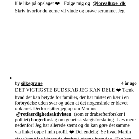
lille like på opslaget ❤️ - Følge mig og
@lorealluxe_dk
-
Skriv hvorfor du gerne vil vinde og prøve serummet Jeg
by
silkegrane
4 år ago
DET VIGTIGSTE BUDSKAB JEG KAN DELE ❤️ Tænk
hvad det kan betyde for familier, der har mistet en kær i en
forbrydelse uden svar og uden at det nogensinde er blevet
opklaret. Derfor støtter jeg op om Martins
@retfaerdighedsaktivisten
(som er drabsefterforsker i
politiet) borgerforslag om genetisk slægtsforskning. Læs mere
nedenfor! Jeg har allerede stemt og du kan gøre det samme
via linket oppe i min profil. ❤️ Del endelig! Se hvad Martin