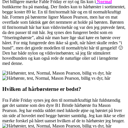
Det billigere mærke Fable Friday er nyt og fås kun i
Normal
butikkerne fra på mandag. Der findes kun to hårbørster i sortimentet,
begge koster 89 kr. En til fint/normalt hår og en til normalt/kraftigt
hår. Formen på børsterne ligner Mason Pearson, men har en mat
overflade som faktisk gør det nemmere at holde på børsten. Børsten
til fint/normalt hår har kun vildsvinehår og var den jeg prøvede først,
da den passer til mit hår. Jeg synes den fungerer bedst som en
“friseringsbørste”, altså når man bare lige skal køre en børste over
håret. For mig fungerede den ikke så godt, når håret skulle redes “i
bund”, men det gjorde modellen til normalt/tykt hår til gengæld! 🙂
Den har både nylon og vildsvinebørster, så jeg får stimuleret
hovedbunden og kan også rede de naturlige olier ud i længderne
med denne.
Hvilken af hårbørsterne er bedst?
Fra Fable Friday synes jeg den til normalt/kraftigt hår fuldstændig
gør det samme som den dyre B1 Bristle hårbørste fra Mason
Pearson. Jeg har endda siddet med lukkede øjne og børstet på hver
sin side af hovedet med begge børster samtidig. Jeg kan ikke se eller
mærke forskel på håret uanset hvilken af de to hårbørster jeg bruger.