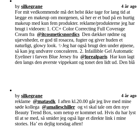
by
silkegrane
4 år ago
For mit vedkommende må det helst ikke tage for lang tid at
lægge en makeup om morgenen, så her er et bud på en hurtig
makeup med kun fem produkter. reklame/produkterne jeg har
brugt i videoen: 1. CC+ Color Correcting Full Coverage
Cream fra
@itcosmeticsnordics
Den dækker rødme og
ujævnheder, er god til rosacea, fugter og giver huden et
naturligt, glowy look. ✨Jeg har også brugt den under øjnene,
så kan jeg undvære concealeren. 2. Infaillible Gel Automatic
Eyeliner i farven Blue Jersey fra
@lorealparis
Har kun lagt
den langs den øverste vippekant og tonet den lidt ud. Den blå
by
silkegrane
4 år ago
reklame
@matasdk
I aften kl.20.00 går jeg live med mine
søde kollega
@amalieschiller
og vi skal tale om den nye
Beauty Trend Box, som netop er kommet ud. Hvis du har lyst
til at se med, så smider jeg også lige et direkte link i mine
stories. Ha’ en dejlig torsdag aften!