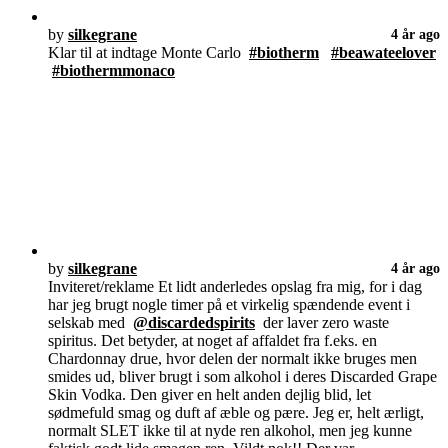
by
silkegrane
4 år ago
Klar til at indtage Monte Carlo
#biotherm
#beawateelover
#biothermmonaco
by
silkegrane
4 år ago
Inviteret/reklame Et lidt anderledes opslag fra mig, for i dag
har jeg brugt nogle timer på et virkelig spændende event i
selskab med
@discardedspirits
der laver zero waste
spiritus. Det betyder, at noget af affaldet fra f.eks. en
Chardonnay drue, hvor delen der normalt ikke bruges men
smides ud, bliver brugt i som alkohol i deres Discarded Grape
Skin Vodka. Den giver en helt anden dejlig blid, let
sødmefuld smag og duft af æble og pære. Jeg er, helt ærligt,
normalt SLET ikke til at nyde ren alkohol, men jeg kunne