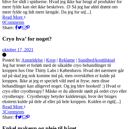
blive for slidt i spidserne. Hvad jeg ikke har brugt af produkter for
mere fylde kan slet ikke beskrives. :D Så jeg har altid drømt om
mere fylde og lidt mere længde. Da jeg for sn[...]
Read More
0
Comments
Share:
Cryo hva’ for noget?
oktober 17, 2021
Posted In:
Anmeldelse
|
Krop
|
Reklame
|
Sundhed/kosttilskud
Silke
Jeg har testet et forløb med de såkaldte cryo behandlinger til
kroppen hos One Thirty Labs i København. Hvad det nærmere går
ud på skal jeg nok komme ind på, men overskiften er kulde på
kroppen. Ikke at jeg er specielt vild med at fryse, men disse
behandlinger kan alligevel noget. Og jeg blev hooked! :) Hvad er
cryo eller cryotherapy? Måske er du allerede stødt på ordet cryo eller
cryotherapy. Cryotherapy betyder kuldeterapi, hvor der bruges
ekstrem kulde på dele af eller på hele kroppen. Kulden er rigti[...]
Read More
3
Comments
Share:
Enkel makeup og pleje til håret