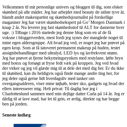
Velkommen til mit personlige univers og bloggen til dig, som elsker
skønhed på alle måder. Jeg har arbejdet med beauty de sidste tyve år,
blandt andet makeupartist og skønhedsjournalist på forskellige
magasiner Jeg har været skønhedsekspert på Go’ Morgen Danmark i
knap 2 år. Nu leverer jeg fast skønhedsstof til ALT for damerne hver
uge. :) Tilbage i 2016 startede jeg denne blog som en af de få
voksne i bloggerverden, mest fordi jeg synes der manglede noget til
mine egen aldersgruppe. Alt hvad jeg ved, er noget jeg har prøvet på
egen krop. Som at få tatoveret permanent makeup på huden, testet
ansigtsbehandlinger med ultralyd, LED lys og lavfrekvent strøm.
Jeg har prøvet at fjerne bekymringsrynken med restylane, løfte bryn
med botox og forsøgt at fryse fedt væk på kroppen. Jeg ved hvad
der virker og jeg vil glæde mig til at dele det med dig her. Er du ikke
til skønhed, kan du heldigvis også finde mange andre ting her, for
jeg deler også gerne lidt hverdagsliv med tanker om
overgangsalderen, viser mine tøjkøb, tester sko, gadgets og hvad der
ellers interesserer mig. Helt privat: Til daglig bor jeg i
Charlottenlund sammen med min dejlige datter Carla på 14 år. Jeg er
dårlig til at lave mad, har let til grin, er ærlig, direkte og har begge
ben på jorden.
Seneste indlæg