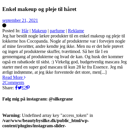
Enkel makeup og pleje til håret
september 21, 2021
Posted In:
Hår
|
Makeup
|
parfume
|
Reklame
Silke
Jeg har bestilt nogle lækre produkter til en enkel makeup og pleje til
lokkerne hos Cocopanda. Nogle af produkterne var i forvejen nogle
af mine favoritter, andre kendte jeg ikke. Men nu er det hele prøvet
og ingen af produkterne skuffer, tværtimod. Så her får I en
gennemgang af produkterne og hvad de kan. Og husk der kommer
også en rabatkode til sidst. :) Virkelig god, budgetvenlig mascara Jeg
starter med en super god mascara til kun 28 kr fra Essence. Jeg må
ærligt indrømme, at jeg ikke forventede det store, men[...]
Read More
2
Comments
Share:
Følg mig på instagram: @silkegrane
Warning
: Undefined array key "access_token" in
/var/www/beautybysilke.dk/public_html/wp-
content/plugins/instagram-slider-