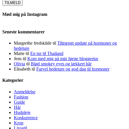
Mød mig på Instagram
Seneste kommentarer
Margrethe fredskilde
til
Tiltrængt update på hormoner og
hedeture
Marie
til
En tur til Thailand
Jens
til
Kom med mig på min første bloggertur
Olivia
til
Blød smokey eyes og lækkert hår
Elisabeth
til
Farvel hedeture og god dag til hormoner
Kategorier
Anmeldelse
Fashion
Guide
Hår
Hudpleje
Konkurrence
Krop
Livsstil