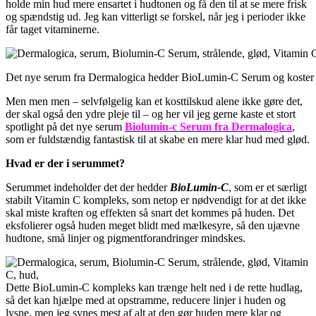
holde min hud mere ensartet i hudtonen og få den til at se mere frisk
og spændstig ud. Jeg kan vitterligt se forskel, når jeg i perioder ikke
får taget vitaminerne.
Det nye serum fra Dermalogica hedder BioLumin-C Serum og koster 
Men men men – selvfølgelig kan et kosttilskud alene ikke gøre det,
der skal også den ydre pleje til – og her vil jeg gerne kaste et stort
spotlight på det nye serum
Biolumin-c Serum fra Dermalogica
,
som er fuldstændig fantastisk til at skabe en mere klar hud med glød.
Hvad er der i serummet?
Serummet indeholder det der hedder
BioLumin-C
, som er et særligt
stabilt Vitamin C kompleks, som netop er nødvendigt for at det ikke
skal miste kraften og effekten så snart det kommes på huden. Det
eksfolierer også huden meget blidt med mælkesyre, så den ujævne
hudtone, små linjer og pigmentforandringer mindskes.
Dette BioLumin-C kompleks kan trænge helt ned i de rette hudlag,
så det kan hjælpe med at opstramme, reducere linjer i huden og
lysne, men jeg synes mest af alt at den gør huden mere klar og