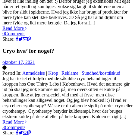
lavet et lille indlæg om det. :) Derfor bruger jeg extensions Mit eget
hår er ret tyndt og kan højest vokse sig langt til skuldrene uden at
blive for slidt i spidserne. Hvad jeg ikke har brugt af produkter for
mere fylde kan slet ikke beskrives. :D Så jeg har altid drømt om
mere fylde og lidt mere længde. Da jeg for sn[...]
Read More
0
Comments
Share:
Cryo hva’ for noget?
oktober 17, 2021
Posted In:
Anmeldelse
|
Krop
|
Reklame
|
Sundhed/kosttilskud
Silke
Jeg har testet et forløb med de såkaldte cryo behandlinger til
kroppen hos One Thirty Labs i København. Hvad det nærmere går
ud på skal jeg nok komme ind på, men overskiften er kulde på
kroppen. Ikke at jeg er specielt vild med at fryse, men disse
behandlinger kan alligevel noget. Og jeg blev hooked! :) Hvad er
cryo eller cryotherapy? Måske er du allerede stødt på ordet cryo eller
cryotherapy. Cryotherapy betyder kuldeterapi, hvor der bruges
ekstrem kulde på dele af eller på hele kroppen. Kulden er rigti[...]
Read More
3
Comments
Share: