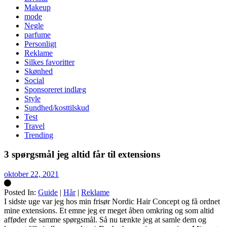
Makeup
mode
Negle
parfume
Personligt
Reklame
Silkes favoritter
Skønhed
Social
Sponsoreret indlæg
Style
Sundhed/kosttilskud
Test
Travel
Trending
3 spørgsmål jeg altid får til extensions
oktober 22, 2021
Posted In:
Guide
|
Hår
|
Reklame
Silke
I sidste uge var jeg hos min frisør Nordic Hair Concept og få ordnet
mine extensions. Et emne jeg er meget åben omkring og som altid
afføder de samme spørgsmål. Så nu tænkte jeg at samle dem og