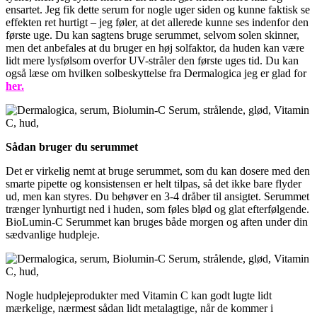
ensartet. Jeg fik dette serum for nogle uger siden og kunne faktisk se
effekten ret hurtigt – jeg føler, at det allerede kunne ses indenfor den
første uge. Du kan sagtens bruge serummet, selvom solen skinner,
men det anbefales at du bruger en høj solfaktor, da huden kan være
lidt mere lysfølsom overfor UV-stråler den første uges tid. Du kan
også læse om hvilken solbeskyttelse fra Dermalogica jeg er glad for
her.
Sådan bruger du serummet
Det er virkelig nemt at bruge serummet, som du kan dosere med den
smarte pipette og konsistensen er helt tilpas, så det ikke bare flyder
ud, men kan styres. Du behøver en 3-4 dråber til ansigtet. Serummet
trænger lynhurtigt ned i huden, som føles blød og glat efterfølgende.
BioLumin-C Serummet kan bruges både morgen og aften under din
sædvanlige hudpleje.
Nogle hudplejeprodukter med Vitamin C kan godt lugte lidt
mærkelige, nærmest sådan lidt metalagtige, når de kommer i