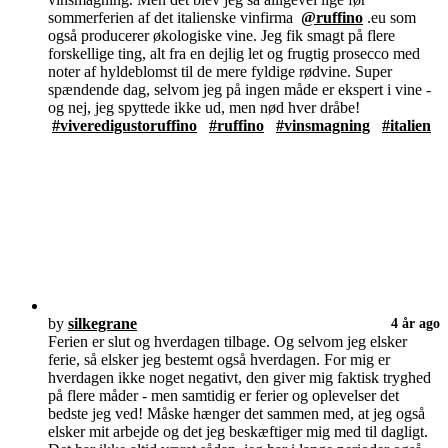
sommerferien af det italienske vinfirma
@ruffino
.eu som
også producerer økologiske vine. Jeg fik smagt på flere
forskellige ting, alt fra en dejlig let og frugtig prosecco med
noter af hyldeblomst til de mere fyldige rødvine. Super
spændende dag, selvom jeg på ingen måde er ekspert i vine -
og nej, jeg spyttede ikke ud, men nød hver dråbe!
#viveredigustoruffino
#ruffino
#vinsmagning
#italien
by
silkegrane
4 år ago
Ferien er slut og hverdagen tilbage. Og selvom jeg elsker
ferie, så elsker jeg bestemt også hverdagen. For mig er
hverdagen ikke noget negativt, den giver mig faktisk tryghed
på flere måder - men samtidig er ferier og oplevelser det
bedste jeg ved! Måske hænger det sammen med, at jeg også
elsker mit arbejde og det jeg beskæftiger mig med til dagligt.