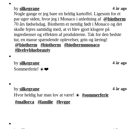
by
silkegrane
4 år ago
Nogle gange er jeg bare en heldig kartoffel. Ligesom for et
par uger siden, hvor jeg i Monaco i anledning af
@biotherm
70 års fødselsdag. Biotherm er nemlig født i Monaco og det
skulle fejres samtidig med, at vi blev gjort klogere på
ingredienser og effekten af produkterne. Tak for den bedste
tur, en masse spændende oplevelser, grin og læring!
@biotherm
#biotherm
#biothermmonaco
#livebybluebeauty
by
silkegrane
4 år ago
Sommerferie! ☀️❤️
by
silkegrane
4 år ago
Hvor heldig har man lov at være! ☀️
#sommerferie
#mallorca
#familie
#hygge