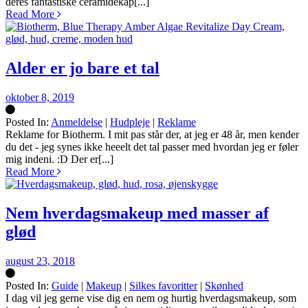
deres fantastiske ceramidekap[...]
Read More
Alder er jo bare et tal
oktober 8, 2019
Posted In:
Anmeldelse
|
Hudpleje
|
Reklame
Silke
Reklame for Biotherm. I mit pas står der, at jeg er 48 år, men kender
du det - jeg synes ikke heeelt det tal passer med hvordan jeg er føler
mig indeni. :D Der er[...]
Read More
Nem hverdagsmakeup med masser af
glød
august 23, 2018
Posted In:
Guide
|
Makeup
|
Silkes favoritter
|
Skønhed
Silke
I dag vil jeg gerne vise dig en nem og hurtig hverdagsmakeup, som