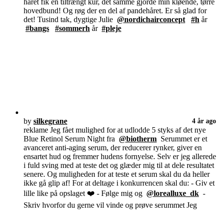
håret fik en tiltrængt kur, det samme gjorde min kløende, tørre
hovedbund! Og røg der en del af pandehåret. Er så glad for
det! Tusind tak, dygtige Julie
@nordichairconcept
#h
år
#bangs
#sommerh
år
#pleje
by
silkegrane
4 år ago
reklame Jeg fået mulighed for at udlodde 5 styks af det nye
Blue Retinol Serum Night fra
@biotherm
Serummet er et
avanceret anti-aging serum, der reducerer rynker, giver en
ensartet hud og fremmer hudens fornyelse. Selv er jeg allerede
i fuld sving med at teste det og glæder mig til at dele resultatet
senere. Og muligheden for at teste et serum skal du da heller
ikke gå glip af! For at deltage i konkurrencen skal du: - Giv et
lille like på opslaget ❤️ - Følge mig og
@lorealluxe_dk
-
Skriv hvorfor du gerne vil vinde og prøve serummet Jeg