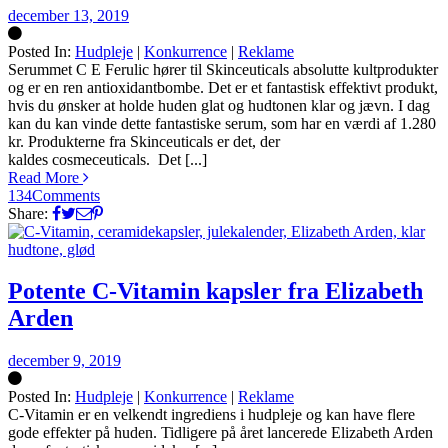
december 13, 2019
Posted In:
Hudpleje
|
Konkurrence
|
Reklame
Silke
Serummet C E Ferulic hører til Skinceuticals absolutte kultprodukter
og er en ren antioxidantbombe. Det er et fantastisk effektivt produkt,
hvis du ønsker at holde huden glat og hudtonen klar og jævn. I dag
kan du kan vinde dette fantastiske serum, som har en værdi af 1.280
kr. Produkterne fra Skinceuticals er det, der
kaldes cosmeceuticals. Det [...]
Read More
134
Comments
Share:
Potente C-Vitamin kapsler fra Elizabeth
Arden
december 9, 2019
Posted In:
Hudpleje
|
Konkurrence
|
Reklame
Silke
C-Vitamin er en velkendt ingrediens i hudpleje og kan have flere
gode effekter på huden. Tidligere på året lancerede Elizabeth Arden