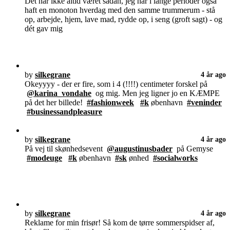
Det har ikke altid været sådan, jeg har i lange perioder også
haft en monoton hverdag med den samme trummerum - stå
op, arbejde, hjem, lave mad, rydde op, i seng (groft sagt) - og
dét gav mig
by
silkegrane
4 år ago
Okeyyyy - der er fire, som i 4 (!!!!) centimeter forskel på
@karina_vondahe
og mig. Men jeg ligner jo en KÆMPE
på det her billede!
#fashionweek
#k
øbenhavn
#veninder
#businessandpleasure
by
silkegrane
4 år ago
På vej til skønhedsevent
@augustinusbader
på Gemyse
#modeuge
#k
øbenhavn
#sk
ønhed
#socialworks
by
silkegrane
4 år ago
Reklame for min frisør! Så kom de tørre sommerspidser af,