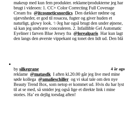
makeup med kun fem produkter. reklame/produkterne jeg har
brugt i videoen: 1. CC+ Color Correcting Full Coverage
Cream fra
@itcosmeticsnordics
Den dækker rødme og
ujævnheder, er god til rosacea, fugter og giver huden et
naturligt, glowy look. ✨Jeg har også brugt den under øjnene,
så kan jeg undvære concealeren. 2. Infaillible Gel Automatic
Eyeliner i farven Blue Jersey fra
@lorealparis
Har kun lagt
den langs den øverste vippekant og tonet den lidt ud. Den blå
by
silkegrane
4 år ago
reklame
@matasdk
I aften kl.20.00 går jeg live med mine
søde kollega
@amalieschiller
og vi skal tale om den nye
Beauty Trend Box, som netop er kommet ud. Hvis du har lyst
til at se med, så smider jeg også lige et direkte link i mine
stories. Ha’ en dejlig torsdag aften!