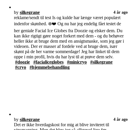
by
silkegrane
4 år ago
reklame/sendt til test Is og kulde har længe været populært
indenfor skønhed. ❄️❤️ Og nu har jeg endelig fået testet de
her geniale Facial Ice Globes fra Doozie og elsker dem. Du
kan ikke rigtigt gøre noget forkert med dem - og du behøver
heller ikke at bruge dem med en ansigtsmaske, som jeg gør i
videoen. Der er masser af fordele ved at bruge dem, især
skønt på de her varme sommerdage! Jeg har linket til dem
oppe i min profil, hvis du har lyst til at prøve dem selv.
#doozie
#facialiceglobes
#minicryo
#silkegrane
#cryo
#hjemmebehandling
by
silkegrane
4 år ago
Det er ikke hverdagskost for mig at blive inviteret til
vinsmagning. Men det blev jeg så alligevel lige før