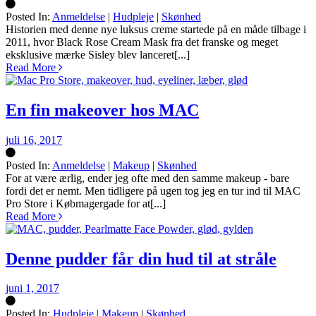
Posted In:
Anmeldelse
|
Hudpleje
|
Skønhed
Silke
Historien med denne nye luksus creme startede på en måde tilbage i
2011, hvor Black Rose Cream Mask fra det franske og meget
eksklusive mærke Sisley blev lanceret[...]
Read More
En fin makeover hos MAC
juli 16, 2017
Posted In:
Anmeldelse
|
Makeup
|
Skønhed
Silke
For at være ærlig, ender jeg ofte med den samme makeup - bare
fordi det er nemt. Men tidligere på ugen tog jeg en tur ind til MAC
Pro Store i Købmagergade for at[...]
Read More
Denne pudder får din hud til at stråle
juni 1, 2017
Posted In:
Hudpleje
|
Makeup
|
Skønhed