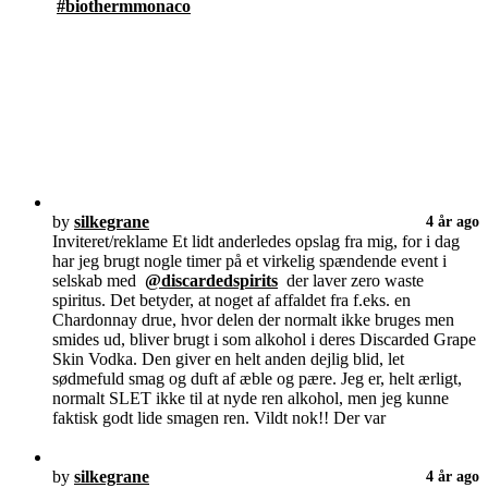
#biothermmonaco
by
silkegrane
4 år ago
Inviteret/reklame Et lidt anderledes opslag fra mig, for i dag
har jeg brugt nogle timer på et virkelig spændende event i
selskab med
@discardedspirits
der laver zero waste
spiritus. Det betyder, at noget af affaldet fra f.eks. en
Chardonnay drue, hvor delen der normalt ikke bruges men
smides ud, bliver brugt i som alkohol i deres Discarded Grape
Skin Vodka. Den giver en helt anden dejlig blid, let
sødmefuld smag og duft af æble og pære. Jeg er, helt ærligt,
normalt SLET ikke til at nyde ren alkohol, men jeg kunne
faktisk godt lide smagen ren. Vildt nok!! Der var
by
silkegrane
4 år ago