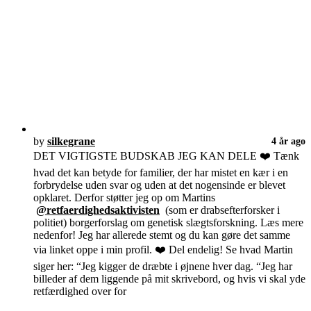
by
silkegrane
4 år ago
DET VIGTIGSTE BUDSKAB JEG KAN DELE ❤️ Tænk
hvad det kan betyde for familier, der har mistet en kær i en
forbrydelse uden svar og uden at det nogensinde er blevet
opklaret. Derfor støtter jeg op om Martins
@retfaerdighedsaktivisten
(som er drabsefterforsker i
politiet) borgerforslag om genetisk slægtsforskning. Læs mere
nedenfor! Jeg har allerede stemt og du kan gøre det samme
via linket oppe i min profil. ❤️ Del endelig! Se hvad Martin
siger her: “Jeg kigger de dræbte i øjnene hver dag. “Jeg har
billeder af dem liggende på mit skrivebord, og hvis vi skal yde
retfærdighed over for