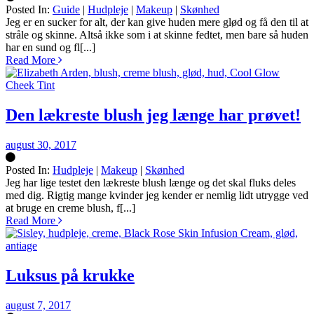
Posted In:
Guide
|
Hudpleje
|
Makeup
|
Skønhed
Silke
Jeg er en sucker for alt, der kan give huden mere glød og få den til at
stråle og skinne. Altså ikke som i at skinne fedtet, men bare så huden
har en sund og fl[...]
Read More
Den lækreste blush jeg længe har prøvet!
august 30, 2017
Posted In:
Hudpleje
|
Makeup
|
Skønhed
Silke
Jeg har lige testet den lækreste blush længe og det skal fluks deles
med dig. Rigtig mange kvinder jeg kender er nemlig lidt utrygge ved
at bruge en creme blush, f[...]
Read More
Luksus på krukke
august 7, 2017