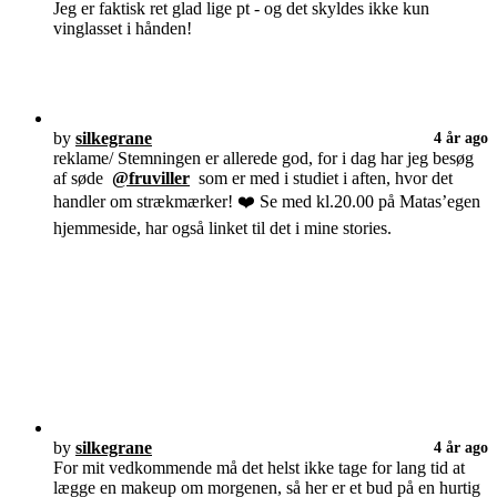
Jeg er faktisk ret glad lige pt - og det skyldes ikke kun
vinglasset i hånden!
by
silkegrane
4 år ago
reklame/ Stemningen er allerede god, for i dag har jeg besøg
af søde
@fruviller
som er med i studiet i aften, hvor det
handler om strækmærker! ❤️ Se med kl.20.00 på Matas’egen
hjemmeside, har også linket til det i mine stories.
by
silkegrane
4 år ago
For mit vedkommende må det helst ikke tage for lang tid at
lægge en makeup om morgenen, så her er et bud på en hurtig