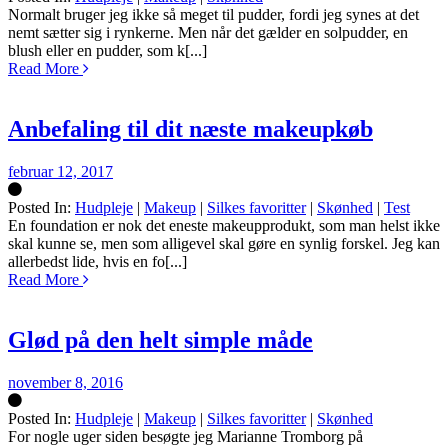
Silke
Normalt bruger jeg ikke så meget til pudder, fordi jeg synes at det
nemt sætter sig i rynkerne. Men når det gælder en solpudder, en
blush eller en pudder, som k[...]
Read More
Anbefaling til dit næste makeupkøb
februar 12, 2017
Posted In:
Hudpleje
|
Makeup
|
Silkes favoritter
|
Skønhed
|
Test
Silke
En foundation er nok det eneste makeupprodukt, som man helst ikke
skal kunne se, men som alligevel skal gøre en synlig forskel. Jeg kan
allerbedst lide, hvis en fo[...]
Read More
Glød på den helt simple måde
november 8, 2016
Posted In:
Hudpleje
|
Makeup
|
Silkes favoritter
|
Skønhed
Silke
For nogle uger siden besøgte jeg Marianne Tromborg på