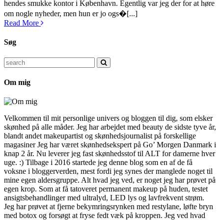
hendes smukke kontor i København. Egentlig var jeg der for at høre
om nogle nyheder, men hun er jo ogs�[...]
Read More
Søg
Search
for:
Om mig
Velkommen til mit personlige univers og bloggen til dig, som elsker
skønhed på alle måder. Jeg har arbejdet med beauty de sidste tyve år,
blandt andet makeupartist og skønhedsjournalist på forskellige
magasiner Jeg har været skønhedsekspert på Go’ Morgen Danmark i
knap 2 år. Nu leverer jeg fast skønhedsstof til ALT for damerne hver
uge. :) Tilbage i 2016 startede jeg denne blog som en af de få
voksne i bloggerverden, mest fordi jeg synes der manglede noget til
mine egen aldersgruppe. Alt hvad jeg ved, er noget jeg har prøvet på
egen krop. Som at få tatoveret permanent makeup på huden, testet
ansigtsbehandlinger med ultralyd, LED lys og lavfrekvent strøm.
Jeg har prøvet at fjerne bekymringsrynken med restylane, løfte bryn
med botox og forsøgt at fryse fedt væk på kroppen. Jeg ved hvad