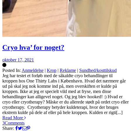
Cryo hva’ for noget?
oktober 17, 2021
Posted In:
Anmeldelse
|
Krop
|
Reklame
|
Sundhed/kosttilskud
Silke
Jeg har testet et forløb med de såkaldte cryo behandlinger til
kroppen hos One Thirty Labs i København. Hvad det nærmere går
ud på skal jeg nok komme ind på, men overskiften er kulde på
kroppen. Ikke at jeg er specielt vild med at fryse, men disse
behandlinger kan alligevel noget. Og jeg blev hooked! :) Hvad er
cryo eller cryotherapy? Måske er du allerede stødt på ordet cryo eller
cryotherapy. Cryotherapy betyder kuldeterapi, hvor der bruges
ekstrem kulde på dele af eller på hele kroppen. Kulden er rigti[...]
Read More
3
Comments
Share: