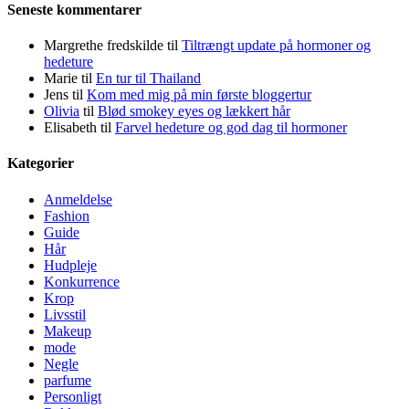
Seneste kommentarer
Margrethe fredskilde
til
Tiltrængt update på hormoner og
hedeture
Marie
til
En tur til Thailand
Jens
til
Kom med mig på min første bloggertur
Olivia
til
Blød smokey eyes og lækkert hår
Elisabeth
til
Farvel hedeture og god dag til hormoner
Kategorier
Anmeldelse
Fashion
Guide
Hår
Hudpleje
Konkurrence
Krop
Livsstil
Makeup
mode
Negle
parfume
Personligt