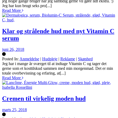
jeg nogle gange bruger når jeg samtidig gerne vil gøre lidt ekstra. :)
Jeg har kun brugt seks pro[...]
Read More
Klar og strålende hud med nyt Vitamin C
serum
juni 26, 2018
Posted In:
Anmeldelse
|
Hudpleje
|
Reklame
|
Skønhed
Silke
Jeg har i mange år sværget til at indtage Vitamin C og tager det
gerne som et kosttilskud sammen med min morgenmad. Det er min
totale overbevisning og erfaring, at[...]
Read More
Cremen til virkelig moden hud
marts 25, 2018