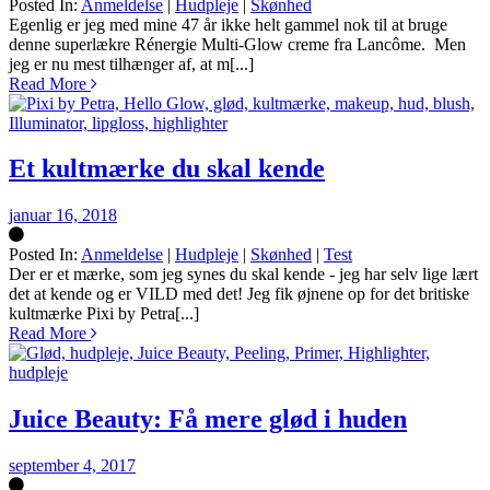
Posted In:
Anmeldelse
|
Hudpleje
|
Skønhed
Silke
Egenlig er jeg med mine 47 år ikke helt gammel nok til at bruge
denne superlækre Rénergie Multi-Glow creme fra Lancôme. Men
jeg er nu mest tilhænger af, at m[...]
Read More
Et kultmærke du skal kende
januar 16, 2018
Posted In:
Anmeldelse
|
Hudpleje
|
Skønhed
|
Test
Silke
Der er et mærke, som jeg synes du skal kende - jeg har selv lige lært
det at kende og er VILD med det! Jeg fik øjnene op for det britiske
kultmærke Pixi by Petra[...]
Read More
Juice Beauty: Få mere glød i huden
september 4, 2017