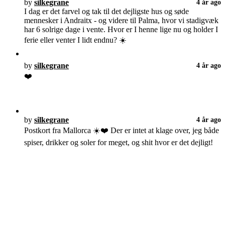
by
silkegrane
4 år ago
I dag er det farvel og tak til det dejligste hus og søde
mennesker i Andraitx - og videre til Palma, hvor vi stadigvæk
har 6 solrige dage i vente. Hvor er I henne lige nu og holder I
ferie eller venter I lidt endnu? ☀️
by
silkegrane
4 år ago
❤️
by
silkegrane
4 år ago
Postkort fra Mallorca ☀️❤️ Der er intet at klage over, jeg både
spiser, drikker og soler for meget, og shit hvor er det dejligt!