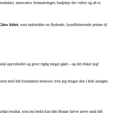
odukter, innovative formuleringer, hudpleje der virker og alt er
Glow kittet
, som indeholder en flydende, lysreflekterende primer til
 små ujævnheder og giver rigtig meget glød – og det elsker jeg!
nest med lidt foundation henover, hvis jeg bruger den i hele ansigtet.
rligt resultat, som jeg bedst kan lide.Begge farver giver også lidt