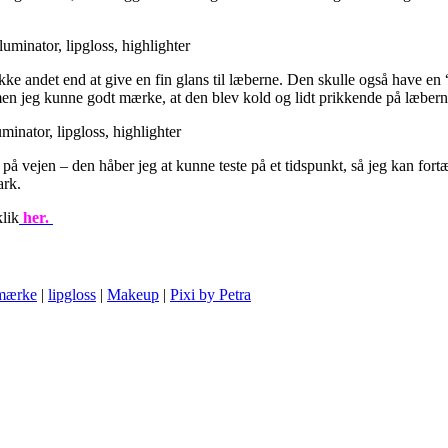
ke andet end at give en fin glans til læberne. Den skulle også have en 
 men jeg kunne godt mærke, at den blev kold og lidt prikkende på læbern
å vejen – den håber jeg at kunne teste på et tidspunkt, så jeg kan fort
ark.
klik
her.
mærke
|
lipgloss
|
Makeup
|
Pixi by Petra