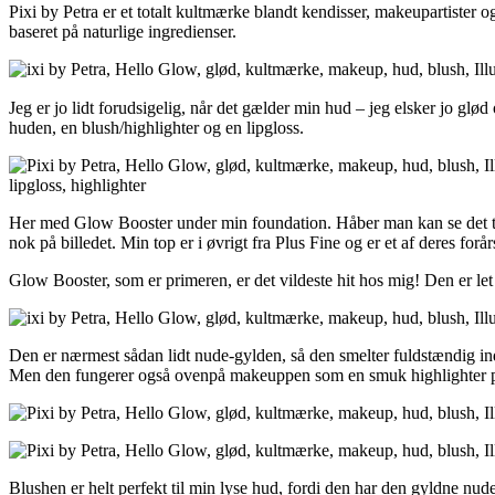
Pixi by Petra er et totalt kultmærke blandt kendisser, makeupartister 
baseret på naturlige ingredienser.
Jeg er jo lidt forudsigelig, når det gælder min hud – jeg elsker jo glø
huden, en blush/highlighter og en lipgloss.
Her med Glow Booster under min foundation. Håber man kan se det t
nok på billedet. Min top er i øvrigt fra Plus Fine og er et af deres forå
Glow Booster, som er primeren, er det vildeste hit hos mig! Den er le
Den er nærmest sådan lidt nude-gylden, så den smelter fuldstændig ind 
Men den fungerer også ovenpå makeuppen som en smuk highlighter 
Blushen er helt perfekt til min lyse hud, fordi den har den gyldne nude