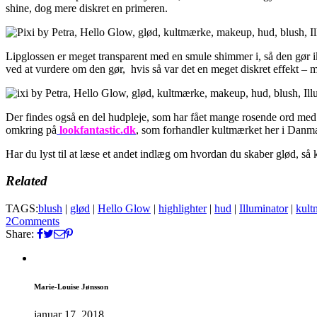
shine, dog mere diskret en primeren.
Lipglossen er meget transparent med en smule shimmer i, så den gør ik
ved at vurdere om den gør, hvis så var det en meget diskret effekt –
Der findes også en del hudpleje, som har fået mange rosende ord med p
omkring på
lookfantastic.dk
, som forhandler kultmærket her i Danm
Har du lyst til at læse et andet indlæg om hvordan du skaber glød, så 
Related
TAGS:
blush
|
glød
|
Hello Glow
|
highlighter
|
hud
|
Illuminator
|
kult
2
Comments
Share:
Marie-Louise Jønsson
januar 17, 2018