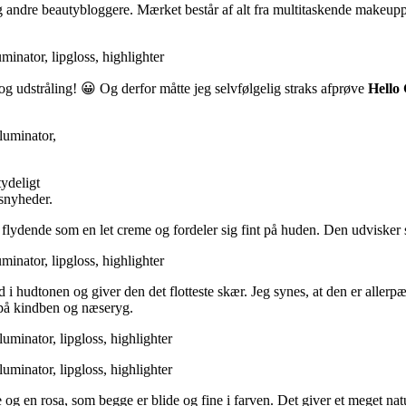
og andre beautybloggere. Mærket består af alt fra multitaskende makeuppr
d og udstråling! 😀 Og derfor måtte jeg selvfølgelig straks afprøve
Hello 
ydeligt
rsnyheder.
t flydende som en let creme og fordeler sig fint på huden. Den udvisker
i hudtonen og giver den det flotteste skær. Jeg synes, at den er allerpæ
på kindben og næseryg.
 og en rosa, som begge er blide og fine i farven. Det giver et meget natu