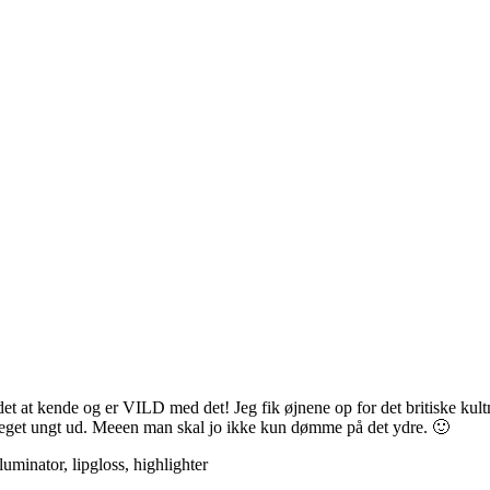
 det at kende og er VILD med det! Jeg fik øjnene op for det britiske ku
meget ungt ud. Meeen man skal jo ikke kun dømme på det ydre. 🙂