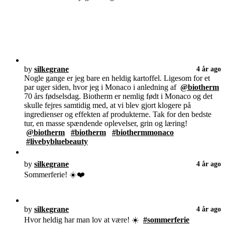
by
silkegrane
4 år ago
Nogle gange er jeg bare en heldig kartoffel. Ligesom for et
par uger siden, hvor jeg i Monaco i anledning af
@biotherm
70 års fødselsdag. Biotherm er nemlig født i Monaco og det
skulle fejres samtidig med, at vi blev gjort klogere på
ingredienser og effekten af produkterne. Tak for den bedste
tur, en masse spændende oplevelser, grin og læring!
@biotherm
#biotherm
#biothermmonaco
#livebybluebeauty
by
silkegrane
4 år ago
Sommerferie! ☀️❤️
by
silkegrane
4 år ago
Hvor heldig har man lov at være! ☀️
#sommerferie