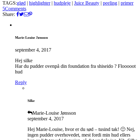
TAGS:
glød
|
highlighter
|
hudpleje
|
Juice Beauty
|
peeling
|
primer
5
Comments
Share:
Marie-Louise Jønsson
september 4, 2017
Hej silke
Har du pudder ovenpå din foundation fra shiseido ? Flooooot
hud
Reply
Silke
Marie-Louise Jønsson
september 4, 2017
Hej Marie-Louise, hvor er du sød – tusind tak! 🙂 Nej,
ingen pudder overhovedet, mest fordi min hud ellers