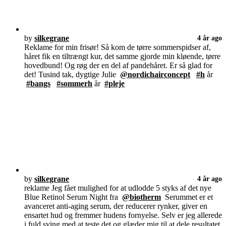
by
silkegrane
4 år ago
Reklame for min frisør! Så kom de tørre sommerspidser af,
håret fik en tiltrængt kur, det samme gjorde min kløende, tørre
hovedbund! Og røg der en del af pandehåret. Er så glad for
det! Tusind tak, dygtige Julie
@nordichairconcept
#h
år
#bangs
#sommerh
år
#pleje
by
silkegrane
4 år ago
reklame Jeg fået mulighed for at udlodde 5 styks af det nye
Blue Retinol Serum Night fra
@biotherm
Serummet er et
avanceret anti-aging serum, der reducerer rynker, giver en
ensartet hud og fremmer hudens fornyelse. Selv er jeg allerede
i fuld sving med at teste det og glæder mig til at dele resultatet