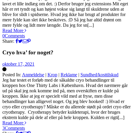
lavet et lille indlæg om det. :) Derfor bruger jeg extensions Mit eget
hår er ret tyndt og kan højest vokse sig langt til skuldrene uden at
blive for slidt i spidserne. Hvad jeg ikke har brugt af produkter for
mere fylde kan slet ikke beskrives. :D Så jeg har altid drømt om
mere fylde og lidt mere længde. Da jeg for sn[...]
Read More
0
Comments
Share:
Cryo hva’ for noget?
oktober 17, 2021
Posted In:
Anmeldelse
|
Krop
|
Reklame
|
Sundhed/kosttilskud
Silke
Jeg har testet et forløb med de såkaldte cryo behandlinger til
kroppen hos One Thirty Labs i København. Hvad det nærmere går
ud på skal jeg nok komme ind på, men overskiften er kulde på
kroppen. Ikke at jeg er specielt vild med at fryse, men disse
behandlinger kan alligevel noget. Og jeg blev hooked! :) Hvad er
cryo eller cryotherapy? Måske er du allerede stødt på ordet cryo eller
cryotherapy. Cryotherapy betyder kuldeterapi, hvor der bruges
ekstrem kulde på dele af eller på hele kroppen. Kulden er rigti[...]
Read More
3
Comments