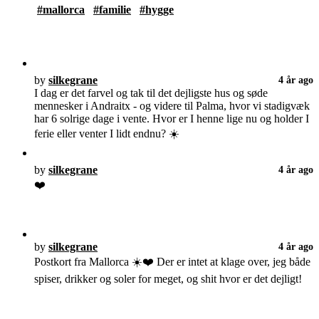
#mallorca
#familie
#hygge
by
silkegrane
4 år ago
I dag er det farvel og tak til det dejligste hus og søde
mennesker i Andraitx - og videre til Palma, hvor vi stadigvæk
har 6 solrige dage i vente. Hvor er I henne lige nu og holder I
ferie eller venter I lidt endnu? ☀️
by
silkegrane
4 år ago
❤️
by
silkegrane
4 år ago
Postkort fra Mallorca ☀️❤️ Der er intet at klage over, jeg både
spiser, drikker og soler for meget, og shit hvor er det dejligt!