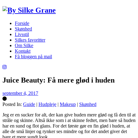
Forside
Skønhed
Livsstil
Silkes favoritter
Om Silke
Kontakt
Få bloggen på mail
Juice Beauty: Få mere glød i huden
september 4, 2017
Posted In:
Guide
|
Hudpleje
|
Makeup
|
Skønhed
Silke
Jeg er en sucker for alt, der kan give huden mere glød og få den til at
stråle og skinne. Altså ikke som i at skinne fedtet, men bare så huden
har en sund og flot glans. For det første gør en fin glød i huden, at
alle de små linjer og rynker ses mindre og for det andet giver det
bare et mere sundt look.