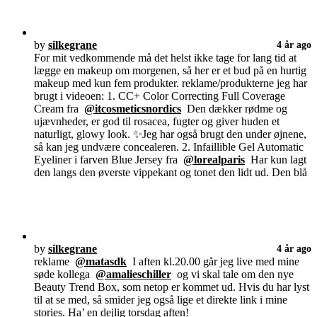
by
silkegrane
4 år ago
For mit vedkommende må det helst ikke tage for lang tid at
lægge en makeup om morgenen, så her er et bud på en hurtig
makeup med kun fem produkter. reklame/produkterne jeg har
brugt i videoen: 1. CC+ Color Correcting Full Coverage
Cream fra
@itcosmeticsnordics
Den dækker rødme og
ujævnheder, er god til rosacea, fugter og giver huden et
naturligt, glowy look. ✨Jeg har også brugt den under øjnene,
så kan jeg undvære concealeren. 2. Infaillible Gel Automatic
Eyeliner i farven Blue Jersey fra
@lorealparis
Har kun lagt
den langs den øverste vippekant og tonet den lidt ud. Den blå
by
silkegrane
4 år ago
reklame
@matasdk
I aften kl.20.00 går jeg live med mine
søde kollega
@amalieschiller
og vi skal tale om den nye
Beauty Trend Box, som netop er kommet ud. Hvis du har lyst
til at se med, så smider jeg også lige et direkte link i mine
stories. Ha’ en dejlig torsdag aften!