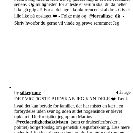
senere. Og muligheden for at teste et serum skal du da heller
ikke gå glip af! For at deltage i konkurrencen skal du: - Giv et
lille like på opslaget ❤️ - Følge mig og
@lorealluxe_dk
-
Skriv hvorfor du gerne vil vinde og prøve serummet Jeg
by
silkegrane
4 år ago
DET VIGTIGSTE BUDSKAB JEG KAN DELE ❤️ Tænk
hvad det kan betyde for familier, der har mistet en kær i en
forbrydelse uden svar og uden at det nogensinde er blevet
opklaret. Derfor støtter jeg op om Martins
@retfaerdighedsaktivisten
(som er drabsefterforsker i
politiet) borgerforslag om genetisk slægtsforskning. Læs mere
nedenfor! Jeg har allerede stemt og du kan gøre det samme