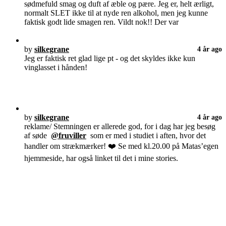
sødmefuld smag og duft af æble og pære. Jeg er, helt ærligt,
normalt SLET ikke til at nyde ren alkohol, men jeg kunne
faktisk godt lide smagen ren. Vildt nok!! Der var
by
silkegrane
4 år ago
Jeg er faktisk ret glad lige pt - og det skyldes ikke kun
vinglasset i hånden!
by
silkegrane
4 år ago
reklame/ Stemningen er allerede god, for i dag har jeg besøg
af søde
@fruviller
som er med i studiet i aften, hvor det
handler om strækmærker! ❤️ Se med kl.20.00 på Matas’egen
hjemmeside, har også linket til det i mine stories.