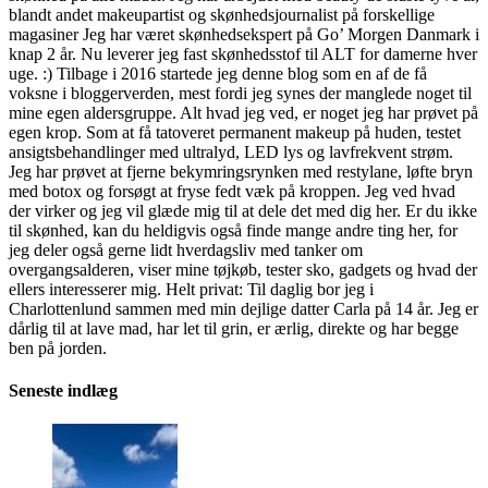
blandt andet makeupartist og skønhedsjournalist på forskellige
magasiner Jeg har været skønhedsekspert på Go’ Morgen Danmark i
knap 2 år. Nu leverer jeg fast skønhedsstof til ALT for damerne hver
uge. :) Tilbage i 2016 startede jeg denne blog som en af de få
voksne i bloggerverden, mest fordi jeg synes der manglede noget til
mine egen aldersgruppe. Alt hvad jeg ved, er noget jeg har prøvet på
egen krop. Som at få tatoveret permanent makeup på huden, testet
ansigtsbehandlinger med ultralyd, LED lys og lavfrekvent strøm.
Jeg har prøvet at fjerne bekymringsrynken med restylane, løfte bryn
med botox og forsøgt at fryse fedt væk på kroppen. Jeg ved hvad
der virker og jeg vil glæde mig til at dele det med dig her. Er du ikke
til skønhed, kan du heldigvis også finde mange andre ting her, for
jeg deler også gerne lidt hverdagsliv med tanker om
overgangsalderen, viser mine tøjkøb, tester sko, gadgets og hvad der
ellers interesserer mig. Helt privat: Til daglig bor jeg i
Charlottenlund sammen med min dejlige datter Carla på 14 år. Jeg er
dårlig til at lave mad, har let til grin, er ærlig, direkte og har begge
ben på jorden.
Seneste indlæg