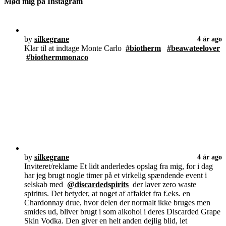
Mød mig på Instagram
by
silkegrane
4 år ago
Klar til at indtage Monte Carlo
#biotherm
#beawateelover
#biothermmonaco
by
silkegrane
4 år ago
Inviteret/reklame Et lidt anderledes opslag fra mig, for i dag
har jeg brugt nogle timer på et virkelig spændende event i
selskab med
@discardedspirits
der laver zero waste
spiritus. Det betyder, at noget af affaldet fra f.eks. en
Chardonnay drue, hvor delen der normalt ikke bruges men
smides ud, bliver brugt i som alkohol i deres Discarded Grape
Skin Vodka. Den giver en helt anden dejlig blid, let