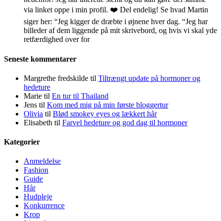
via linket oppe i min profil. ❤️ Del endelig! Se hvad Martin
siger her: “Jeg kigger de dræbte i øjnene hver dag. “Jeg har
billeder af dem liggende på mit skrivebord, og hvis vi skal yde
retfærdighed over for
Seneste kommentarer
Margrethe fredskilde
til
Tiltrængt update på hormoner og
hedeture
Marie
til
En tur til Thailand
Jens
til
Kom med mig på min første bloggertur
Olivia
til
Blød smokey eyes og lækkert hår
Elisabeth
til
Farvel hedeture og god dag til hormoner
Kategorier
Anmeldelse
Fashion
Guide
Hår
Hudpleje
Konkurrence
Krop