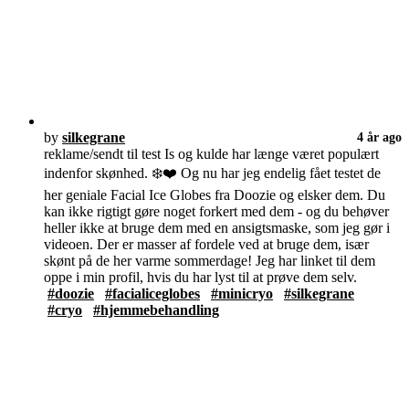
by
silkegrane
4 år ago
reklame/sendt til test Is og kulde har længe været populært
indenfor skønhed. ❄️❤️ Og nu har jeg endelig fået testet de
her geniale Facial Ice Globes fra Doozie og elsker dem. Du
kan ikke rigtigt gøre noget forkert med dem - og du behøver
heller ikke at bruge dem med en ansigtsmaske, som jeg gør i
videoen. Der er masser af fordele ved at bruge dem, især
skønt på de her varme sommerdage! Jeg har linket til dem
oppe i min profil, hvis du har lyst til at prøve dem selv.
#doozie
#facialiceglobes
#minicryo
#silkegrane
#cryo
#hjemmebehandling