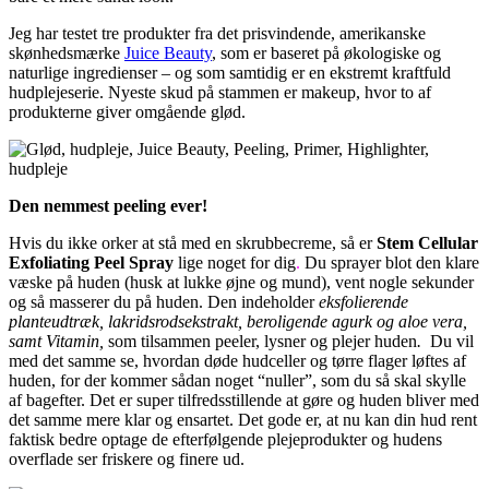
Jeg har testet tre produkter fra det prisvindende, amerikanske
skønhedsmærke
Juice Beauty
, som er baseret på økologiske og
naturlige ingredienser – og som samtidig er en ekstremt kraftfuld
hudplejeserie. Nyeste skud på stammen er makeup, hvor to af
produkterne giver omgående glød.
Den nemmest peeling ever!
Hvis du ikke orker at stå med en skrubbecreme, så er
Stem Cellular
Exfoliating Peel Spray
lige noget for dig
.
Du sprayer blot den klare
væske på huden (husk at lukke øjne og mund), vent nogle sekunder
og så masserer du på huden. Den indeholder
eksfolierende
planteudtræk, lakridsrodsekstrakt, beroligende agurk og aloe vera,
samt Vitamin,
som tilsammen peeler, lysner og plejer huden
.
Du vil
med det samme se, hvordan døde hudceller og tørre flager løftes af
huden, for der kommer sådan noget “nuller”, som du så skal skylle
af bagefter. Det er super tilfredsstillende at gøre og huden bliver med
det samme mere klar og ensartet. Det gode er, at nu kan din hud rent
faktisk bedre optage de efterfølgende plejeprodukter og hudens
overflade ser friskere og finere ud.