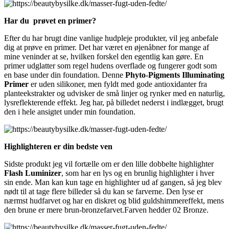
Har du prøvet en primer?
Efter du har brugt dine vanlige hudpleje produkter, vil jeg anbefale
dig at prøve en primer. Det har været en øjenåbner for mange af
mine veninder at se, hvilken forskel den egentlig kan gøre. En
primer udglatter som regel hudens overflade og fungerer godt som
en base under din foundation. Denne
Phyto-Pigments Illuminating
Primer
er uden silikoner, men fyldt med gode antioxidanter fra
planteekstrakter og udvisker de små linjer og rynker med en naturlig,
lysreflekterende effekt. Jeg har, på billedet nederst i indlægget, brugt
den i hele ansigtet under min foundation.
Highlighteren er din bedste ven
Sidste produkt jeg vil fortælle om er den lille dobbelte highlighter
Flash Luminizer
, som har en lys og en brunlig highlighter i hver
sin ende. Man kan kun tage en highlighter ud af gangen, så jeg blev
nødt til at tage flere billeder så du kan se farverne. Den lyse er
nærmst hudfarvet og har en diskret og blid guldshimmereffekt, mens
den brune er mere brun-bronzefarvet.Farven hedder 02 Bronze.