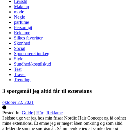
Livsstil
Makeup
mode
Negle
parfume
Personligt
Reklame
Silkes favoritter
Skønhed
Social
Sponsoreret indlæg
Style
Sundhed/kosttilskud
Test
Travel
Trending
3 spørgsmål jeg altid får til extensions
oktober 22, 2021
Posted In:
Guide
|
Hår
|
Reklame
Silke
I sidste uge var jeg hos min frisør Nordic Hair Concept og få ordnet
mine extensions. Et emne jeg er meget åben omkring og som altid
afføder de samme spørgsmål. Så nu tænkte jeg at samle dem og