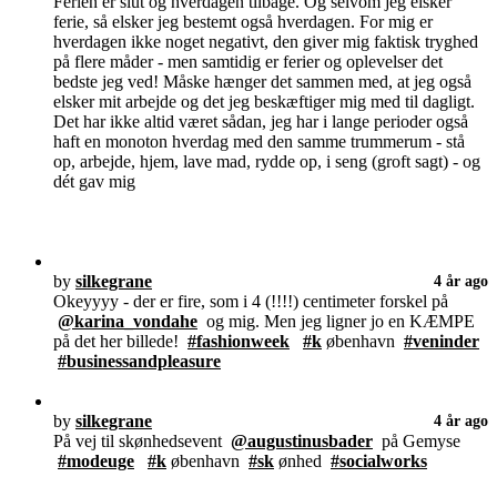
Ferien er slut og hverdagen tilbage. Og selvom jeg elsker
ferie, så elsker jeg bestemt også hverdagen. For mig er
hverdagen ikke noget negativt, den giver mig faktisk tryghed
på flere måder - men samtidig er ferier og oplevelser det
bedste jeg ved! Måske hænger det sammen med, at jeg også
elsker mit arbejde og det jeg beskæftiger mig med til dagligt.
Det har ikke altid været sådan, jeg har i lange perioder også
haft en monoton hverdag med den samme trummerum - stå
op, arbejde, hjem, lave mad, rydde op, i seng (groft sagt) - og
dét gav mig
by
silkegrane
4 år ago
Okeyyyy - der er fire, som i 4 (!!!!) centimeter forskel på
@karina_vondahe
og mig. Men jeg ligner jo en KÆMPE
på det her billede!
#fashionweek
#k
øbenhavn
#veninder
#businessandpleasure
by
silkegrane
4 år ago
På vej til skønhedsevent
@augustinusbader
på Gemyse
#modeuge
#k
øbenhavn
#sk
ønhed
#socialworks