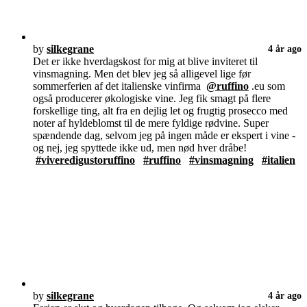
by
silkegrane
4 år ago
Det er ikke hverdagskost for mig at blive inviteret til
vinsmagning. Men det blev jeg så alligevel lige før
sommerferien af det italienske vinfirma
@ruffino
.eu som
også producerer økologiske vine. Jeg fik smagt på flere
forskellige ting, alt fra en dejlig let og frugtig prosecco med
noter af hyldeblomst til de mere fyldige rødvine. Super
spændende dag, selvom jeg på ingen måde er ekspert i vine -
og nej, jeg spyttede ikke ud, men nød hver dråbe!
#viveredigustoruffino
#ruffino
#vinsmagning
#italien
by
silkegrane
4 år ago