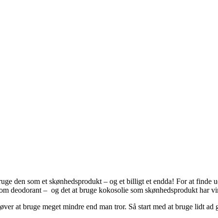
e den som et skønhedsprodukt – og et billigt et endda! For at finde ud af
som deodorant – og det at bruge kokosolie som skønhedsprodukt har virke
høver at bruge meget mindre end man tror. Så start med at bruge lidt ad g