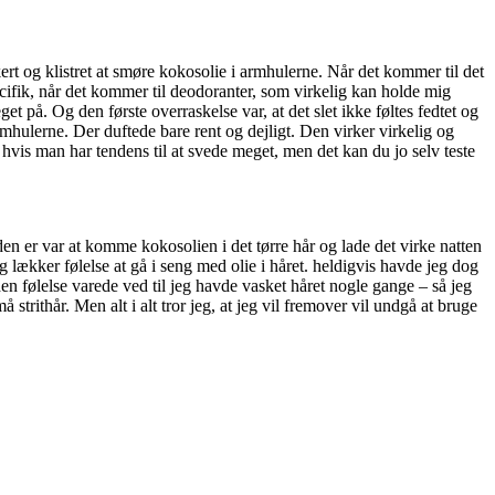
ert og klistret at smøre kokosolie i armhulerne. Når det kommer til det
ecifik, når det kommer til deodoranter, som virkelig kan holde mig
t på. Og den første overraskelse var, at det slet ikke føltes fedtet og
armhulerne. Der duftede bare rent og dejligt. Den virker virkelig og
hvis man har tendens til at svede meget, men det kan du jo selv teste
den er var at komme kokosolien i det tørre hår og lade det virke natten
 lækker følelse at gå i seng med olie i håret. heldigvis havde jeg dog
den følelse varede ved til jeg havde vasket håret nogle gange – så jeg
strithår. Men alt i alt tror jeg, at jeg vil fremover vil undgå at bruge