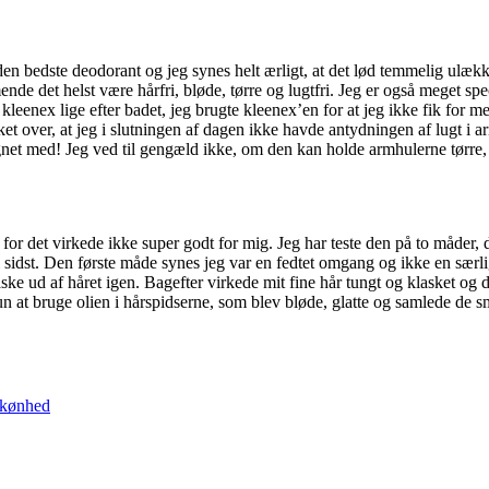
en bedste deodorant og jeg synes helt ærligt, at det lød temmelig ulækk
nde det helst være hårfri, bløde, tørre og lugtfri. Jeg er også meget sp
nex lige efter badet, jeg brugte kleenex’en for at jeg ikke fik for mege
sket over, at jeg i slutningen af dagen ikke havde antydningen af lugt i 
gnet med! Jeg ved til gengæld ikke, om den kan holde armhulerne tørre, 
 for det virkede ikke super godt for mig. Jeg har teste den på to måder, 
 sidst. Den første måde synes jeg var en fedtet omgang og ikke en særlig
vaske ud af håret igen. Bagefter virkede mit fine hår tungt og klasket og 
n at bruge olien i hårspidserne, som blev bløde, glatte og samlede de små 
skønhed