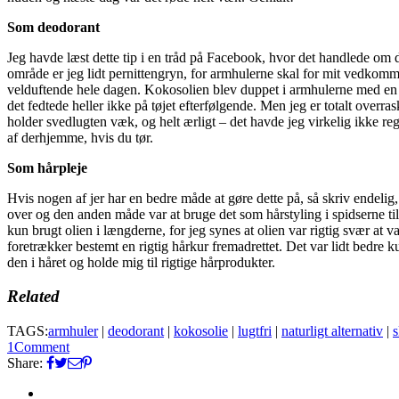
Som deodorant
Jeg havde læst dette tip i en tråd på Facebook, hvor det handlede om d
område er jeg lidt pernittengryn, for armhulerne skal for mit vedkomme
velduftende hele dagen. Kokosolien blev duppet i armhulerne med en klee
det fedtede heller ikke på tøjet efterfølgende. Men jeg er totalt overra
holder svedlugten væk, og helt ærligt – det havde jeg virkelig ikke re
af derhjemme, hvis du tør.
Som hårpleje
Hvis nogen af jer har en bedre måde at gøre dette på, så skriv endelig,
over og den anden måde var at bruge det som hårstyling i spidserne til
kun brugt olien i længderne, for jeg synes at olien var rigtig svær at 
foretrækker bestemt en rigtig hårkur fremadrettet. Det var lidt bedre ku
den i håret og holde mig til rigtige hårprodukter.
Related
TAGS:
armhuler
|
deodorant
|
kokosolie
|
lugtfri
|
naturligt alternativ
|
1
Comment
Share: