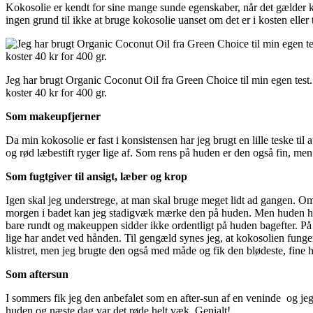
Kokosolie er kendt for sine mange sunde egenskaber, når det gælder ko
ingen grund til ikke at bruge kokosolie uanset om det er i kosten eller 
Jeg har brugt Organic Coconut Oil fra Green Choice til min egen test
koster 40 kr for 400 gr.
Som makeupfjerner
Da min kokosolie er fast i konsistensen har jeg brugt en lille teske t
og rød læbestift ryger lige af. Som rens på huden er den også fin, men
Som fugtgiver til ansigt, læber og krop
Igen skal jeg understrege, at man skal bruge meget lidt ad gangen. Om 
morgen i badet kan jeg stadigvæk mærke den på huden. Men huden har de
bare rundt og makeuppen sidder ikke ordentligt på huden bagefter. På l
lige har andet ved hånden. Til gengæld synes jeg, at kokosolien funge
klistret, men jeg brugte den også med måde og fik den blødeste, fine h
Som aftersun
I sommers fik jeg den anbefalet som en after-sun af en veninde og jeg
huden og næste dag var det røde helt væk. Genialt!