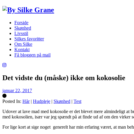
Forside
Skønhed
Livsstil
Silkes favoritter
Om Silke
Kontakt
Få bloggen på mail
Det vidste du (måske) ikke om kokosolie
januar 22, 2017
Posted In:
Hår
|
Hudpleje
|
Skønhed
|
Test
Silke
Udover at lave mad med kokosolie er det blevet mere almindeligt at brug
med kokosolien, især var jeg spændt på at finde ud af om den virker 
For lige kort at sige noget generelt har min erfaring været, at man be