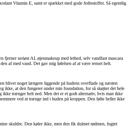
oxodant Vitamin E, samt er spækket med gode fedtsstoffer. Så egentlig
 Den fjerner seriøst AL øjenmakeup med lethed, selv vandfast mascara
 den af med vand. Det gav mig følelsen af at være renset helt.
olien bliver noget længere liggende på hudens overflade og næsten
 ikke, at den fungerer under min foundation, for så skøjter det hele
 ikke trænger helt ned. Men det er et godt alternativ, hvis man ikke
r nemmere ved at trænge ind i huden på kroppen. Den følte heller ikke
å mine skuldre. Den køler ikke, men den fik dulmet rødmen, fugtet