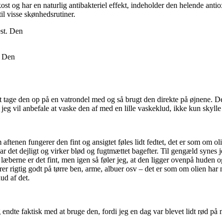
st og har en naturlig antibakteriel effekt, indeholder den helende anti
til visse skønhedsrutiner.
. Den
il at tage den op på en vatrondel med og så brugt den direkte på øjnene.
 jeg vil anbefale at vaske den af med en lille vaskeklud, ikke kun skylle
aftenen fungerer den fint og ansigtet føles lidt fedtet, det er som om 
t dejligt og virker blød og fugtmættet bagefter. Til gengæld synes jeg
æberne er det fint, men igen så føler jeg, at den ligger ovenpå huden og
rer rigtig godt på tørre ben, arme, albuer osv – det er som om olien ha
ud af det.
 endte faktisk med at bruge den, fordi jeg en dag var blevet lidt rød p