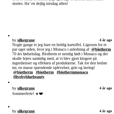
stories. Ha’ en dejlig torsdag aften!
by
silkegrane
4 år ago
Nogle gange er jeg bare en heldig kartoffel. Ligesom for et
par uger siden, hvor jeg i Monaco i anledning af
@biotherm
70 års fødselsdag. Biotherm er nemlig født i Monaco og det
skulle fejres samtidig med, at vi blev gjort klogere på
ingredienser og effekten af produkterne. Tak for den bedste
tur, en masse spændende oplevelser, grin og læring!
@biotherm
#biotherm
#biothermmonaco
#livebybluebeauty
by
silkegrane
4 år ago
Sommerferie! ☀️❤️
by
silkegrane
4 år ago