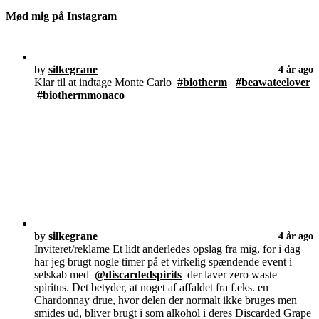
Mød mig på Instagram
by
silkegrane
4 år ago
Klar til at indtage Monte Carlo
#biotherm
#beawateelover
#biothermmonaco
by
silkegrane
4 år ago
Inviteret/reklame Et lidt anderledes opslag fra mig, for i dag
har jeg brugt nogle timer på et virkelig spændende event i
selskab med
@discardedspirits
der laver zero waste
spiritus. Det betyder, at noget af affaldet fra f.eks. en
Chardonnay drue, hvor delen der normalt ikke bruges men
smides ud, bliver brugt i som alkohol i deres Discarded Grape