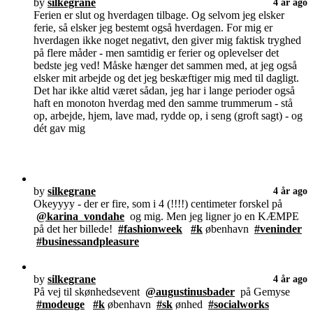
by
silkegrane
4 år ago
Ferien er slut og hverdagen tilbage. Og selvom jeg elsker
ferie, så elsker jeg bestemt også hverdagen. For mig er
hverdagen ikke noget negativt, den giver mig faktisk tryghed
på flere måder - men samtidig er ferier og oplevelser det
bedste jeg ved! Måske hænger det sammen med, at jeg også
elsker mit arbejde og det jeg beskæftiger mig med til dagligt.
Det har ikke altid været sådan, jeg har i lange perioder også
haft en monoton hverdag med den samme trummerum - stå
op, arbejde, hjem, lave mad, rydde op, i seng (groft sagt) - og
dét gav mig
by
silkegrane
4 år ago
Okeyyyy - der er fire, som i 4 (!!!!) centimeter forskel på
@karina_vondahe
og mig. Men jeg ligner jo en KÆMPE
på det her billede!
#fashionweek
#k
øbenhavn
#veninder
#businessandpleasure
by
silkegrane
4 år ago
På vej til skønhedsevent
@augustinusbader
på Gemyse
#modeuge
#k
øbenhavn
#sk
ønhed
#socialworks