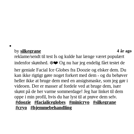
by
silkegrane
4 år ago
reklame/sendt til test Is og kulde har længe været populært
indenfor skønhed. ❄️❤️ Og nu har jeg endelig fået testet de
her geniale Facial Ice Globes fra Doozie og elsker dem. Du
kan ikke rigtigt gøre noget forkert med dem - og du behøver
heller ikke at bruge dem med en ansigtsmaske, som jeg gør i
videoen. Der er masser af fordele ved at bruge dem, især
skønt på de her varme sommerdage! Jeg har linket til dem
oppe i min profil, hvis du har lyst til at prøve dem selv.
#doozie
#facialiceglobes
#minicryo
#silkegrane
#cryo
#hjemmebehandling