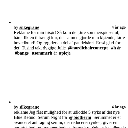
by
silkegrane
4 år ago
Reklame for min frisør! Så kom de tørre sommerspidser af,
håret fik en tiltrængt kur, det samme gjorde min kløende, tørre
hovedbund! Og røg der en del af pandehåret. Er så glad for
det! Tusind tak, dygtige Julie
@nordichairconcept
#h
år
#bangs
#sommerh
år
#pleje
by
silkegrane
4 år ago
reklame Jeg fået mulighed for at udlodde 5 styks af det nye
Blue Retinol Serum Night fra
@biotherm
Serummet er et
avanceret anti-aging serum, der reducerer rynker, giver en
ensartet hud og fremmer hudens fornyelse. Selv er jeg allerede