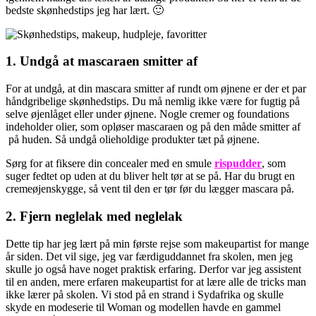
bedste skønhedstips jeg har lært. 🙂
1. Undgå at mascaraen smitter af
For at undgå, at din mascara smitter af rundt om øjnene er der et par
håndgribelige skønhedstips. Du må nemlig ikke være for fugtig på
selve øjenlåget eller under øjnene. Nogle cremer og foundations
indeholder olier, som opløser mascaraen og på den måde smitter af
på huden. Så undgå olieholdige produkter tæt på øjnene.
Sørg for at fiksere din concealer med en smule
rispudder
, som
suger fedtet op uden at du bliver helt tør at se på. Har du brugt en
cremeøjenskygge, så vent til den er tør før du lægger mascara på.
2. Fjern neglelak med neglelak
Dette tip har jeg lært på min første rejse som makeupartist for mange
år siden. Det vil sige, jeg var færdiguddannet fra skolen, men jeg
skulle jo også have noget praktisk erfaring. Derfor var jeg assistent
til en anden, mere erfaren makeupartist for at lære alle de tricks man
ikke lærer på skolen. Vi stod på en strand i Sydafrika og skulle
skyde en modeserie til Woman og modellen havde en gammel