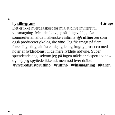
by
silkegrane
4 år ago
Det er ikke hverdagskost for mig at blive inviteret til
vinsmagning. Men det blev jeg så alligevel lige før
sommerferien af det italienske vinfirma
@ruffino
.eu som
også producerer økologiske vine. Jeg fik smagt på flere
forskellige ting, alt fra en dejlig let og frugtig prosecco med
noter af hyldeblomst til de mere fyldige rødvine. Super
spændende dag, selvom jeg på ingen måde er ekspert i vine -
og nej, jeg spyttede ikke ud, men nød hver dråbe!
#viveredigustoruffino
#ruffino
#vinsmagning
#italien