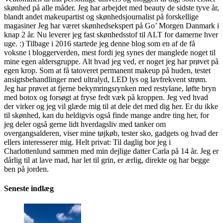
skønhed på alle måder. Jeg har arbejdet med beauty de sidste tyve år,
blandt andet makeupartist og skønhedsjournalist på forskellige
magasiner Jeg har været skønhedsekspert på Go’ Morgen Danmark i
knap 2 år. Nu leverer jeg fast skønhedsstof til ALT for damerne hver
uge. :) Tilbage i 2016 startede jeg denne blog som en af de få
voksne i bloggerverden, mest fordi jeg synes der manglede noget til
mine egen aldersgruppe. Alt hvad jeg ved, er noget jeg har prøvet på
egen krop. Som at få tatoveret permanent makeup på huden, testet
ansigtsbehandlinger med ultralyd, LED lys og lavfrekvent strøm.
Jeg har prøvet at fjerne bekymringsrynken med restylane, løfte bryn
med botox og forsøgt at fryse fedt væk på kroppen. Jeg ved hvad
der virker og jeg vil glæde mig til at dele det med dig her. Er du ikke
til skønhed, kan du heldigvis også finde mange andre ting her, for
jeg deler også gerne lidt hverdagsliv med tanker om
overgangsalderen, viser mine tøjkøb, tester sko, gadgets og hvad der
ellers interesserer mig. Helt privat: Til daglig bor jeg i
Charlottenlund sammen med min dejlige datter Carla på 14 år. Jeg er
dårlig til at lave mad, har let til grin, er ærlig, direkte og har begge
ben på jorden.
Seneste indlæg