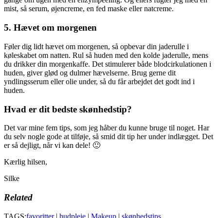
mist, så serum, øjencreme, en fed maske eller natcreme.
5. Hævet om morgenen
Føler dig lidt hævet om morgenen, så opbevar din jaderulle i
køleskabet om natten. Rul så huden med den kolde jaderulle, mens
du drikker din morgenkaffe. Det stimulerer både blodcirkulationen i
huden, giver glød og dulmer hævelserne. Brug gerne dit
yndlingsserum eller olie under, så du får arbejdet det godt ind i
huden.
Hvad er dit bedste skønhedstip?
Det var mine fem tips, som jeg håber du kunne bruge til noget. Har
du selv nogle gode at tilføje, så smid dit tip her under indlægget. Det
er så dejligt, når vi kan dele! 🙂
Kærlig hilsen,
Silke
Related
TAGS:
favoritter
|
hudpleje
|
Makeup
|
skønhedstips