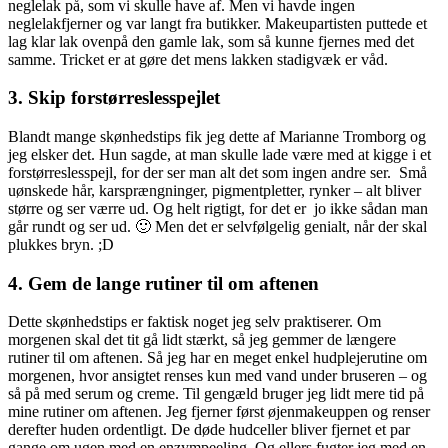
neglelak på, som vi skulle have af. Men vi havde ingen
neglelakfjerner og var langt fra butikker. Makeupartisten puttede et
lag klar lak ovenpå den gamle lak, som så kunne fjernes med det
samme. Tricket er at gøre det mens lakken stadigvæk er våd.
3. Skip forstørreslesspejlet
Blandt mange skønhedstips fik jeg dette af Marianne Tromborg og
jeg elsker det. Hun sagde, at man skulle lade være med at kigge i et
forstørreslesspejl, for der ser man alt det som ingen andre ser. Små
uønskede hår, karsprængninger, pigmentpletter, rynker – alt bliver
større og ser værre ud. Og helt rigtigt, for det er jo ikke sådan man
går rundt og ser ud. 🙂 Men det er selvfølgelig genialt, når der skal
plukkes bryn. ;D
4. Gem de lange rutiner til om aftenen
Dette skønhedstips er faktisk noget jeg selv praktiserer. Om
morgenen skal det tit gå lidt stærkt, så jeg gemmer de længere
rutiner til om aftenen. Så jeg har en meget enkel hudplejerutine om
morgenen, hvor ansigtet renses kun med vand under bruseren – og
så på med serum og creme. Til gengæld bruger jeg lidt mere tid på
mine rutiner om aftenen. Jeg fjerner først øjenmakeuppen og renser
derefter huden ordentligt. De døde hudceller bliver fjernet et par
gange om ugen med en enzympeeling. Og ellers fugter jeg med en