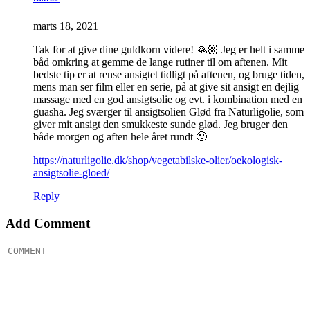
marts 18, 2021
Tak for at give dine guldkorn videre! 🙏🏼 Jeg er helt i samme
båd omkring at gemme de lange rutiner til om aftenen. Mit
bedste tip er at rense ansigtet tidligt på aftenen, og bruge tiden,
mens man ser film eller en serie, på at give sit ansigt en dejlig
massage med en god ansigtsolie og evt. i kombination med en
guasha. Jeg sværger til ansigtsolien Glød fra Naturligolie, som
giver mit ansigt den smukkeste sunde glød. Jeg bruger den
både morgen og aften hele året rundt 🙂
https://naturligolie.dk/shop/vegetabilske-olier/oekologisk-
ansigtsolie-gloed/
Reply
Add Comment