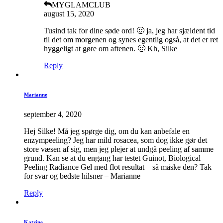
MYGLAMCLUB
august 15, 2020
Tusind tak for dine søde ord! 🙂 ja, jeg har sjældent tid
til det om morgenen og synes egentlig også, at det er ret
hyggeligt at gøre om aftenen. 🙂 Kh, Silke
Reply
Marianne
september 4, 2020
Hej Silke! Må jeg spørge dig, om du kan anbefale en
enzympeeling? Jeg har mild rosacea, som dog ikke gør det
store væsen af sig, men jeg plejer at undgå peeling af samme
grund. Kan se at du engang har testet Guinot, Biological
Peeling Radiance Gel med flot resultat – så måske den? Tak
for svar og bedste hilsner – Marianne
Reply
Katrine