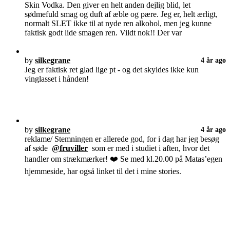
Skin Vodka. Den giver en helt anden dejlig blid, let
sødmefuld smag og duft af æble og pære. Jeg er, helt ærligt,
normalt SLET ikke til at nyde ren alkohol, men jeg kunne
faktisk godt lide smagen ren. Vildt nok!! Der var
by
silkegrane
4 år ago
Jeg er faktisk ret glad lige pt - og det skyldes ikke kun
vinglasset i hånden!
by
silkegrane
4 år ago
reklame/ Stemningen er allerede god, for i dag har jeg besøg
af søde
@fruviller
som er med i studiet i aften, hvor det
handler om strækmærker! ❤️ Se med kl.20.00 på Matas’egen
hjemmeside, har også linket til det i mine stories.