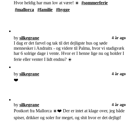
Hvor heldig har man lov at være! ☀️
#sommerferie
#mallorca
#familie
#hygge
by
silkegrane
4 år ago
I dag er det farvel og tak til det dejligste hus og søde
mennesker i Andraitx - og videre til Palma, hvor vi stadigvæk
har 6 solrige dage i vente. Hvor er I henne lige nu og holder I
ferie eller venter I lidt endnu? ☀️
by
silkegrane
4 år ago
❤️
by
silkegrane
4 år ago
Postkort fra Mallorca ☀️❤️ Der er intet at klage over, jeg både
spiser, drikker og soler for meget, og shit hvor er det dejligt!