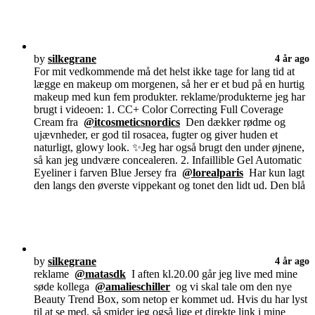
by
silkegrane
4 år ago
For mit vedkommende må det helst ikke tage for lang tid at
lægge en makeup om morgenen, så her er et bud på en hurtig
makeup med kun fem produkter. reklame/produkterne jeg har
brugt i videoen: 1. CC+ Color Correcting Full Coverage
Cream fra
@itcosmeticsnordics
Den dækker rødme og
ujævnheder, er god til rosacea, fugter og giver huden et
naturligt, glowy look. ✨Jeg har også brugt den under øjnene,
så kan jeg undvære concealeren. 2. Infaillible Gel Automatic
Eyeliner i farven Blue Jersey fra
@lorealparis
Har kun lagt
den langs den øverste vippekant og tonet den lidt ud. Den blå
by
silkegrane
4 år ago
reklame
@matasdk
I aften kl.20.00 går jeg live med mine
søde kollega
@amalieschiller
og vi skal tale om den nye
Beauty Trend Box, som netop er kommet ud. Hvis du har lyst
til at se med, så smider jeg også lige et direkte link i mine