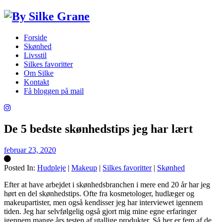
Forside
Skønhed
Livsstil
Silkes favoritter
Om Silke
Kontakt
Få bloggen på mail
De 5 bedste skønhedstips jeg har lært
februar 23, 2020
Posted In:
Hudpleje
|
Makeup
|
Silkes favoritter
|
Skønhed
Silke
Efter at have arbejdet i skønhedsbranchen i mere end 20 år har jeg
hørt en del skønhedstips. Ofte fra kosmetologer, hudlæger og
makeupartister, men også kendisser jeg har interviewet igennem
tiden. Jeg har selvfølgelig også gjort mig mine egne erfaringer
igennem mange års testen af utallige produkter. Så her er fem af de