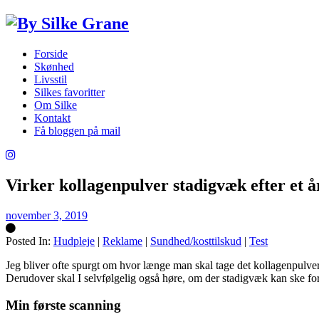
Forside
Skønhed
Livsstil
Silkes favoritter
Om Silke
Kontakt
Få bloggen på mail
Virker kollagenpulver stadigvæk efter et å
november 3, 2019
Posted In:
Hudpleje
|
Reklame
|
Sundhed/kosttilskud
|
Test
Silke
Jeg bliver ofte spurgt om hvor længe man skal tage det kollagenpulver
Derudover skal I selvfølgelig også høre, om der stadigvæk kan ske forbe
Min første scanning