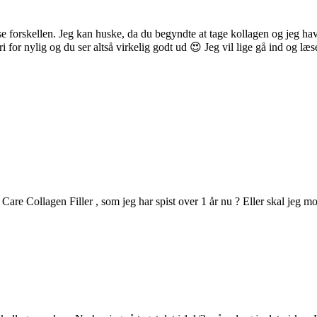
g se forskellen. Jeg kan huske, da du begyndte at tage kollagen og jeg h
tri for nylig og du ser altså virkelig godt ud 😍 Jeg vil lige gå ind og 
 Collagen Filler , som jeg har spist over 1 år nu ? Eller skal jeg mon 