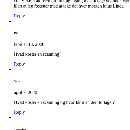
Hej Silke, Tak fordi du fik mig i gang med at tage det lille Osl
klart at jeg fosætter med at tage det hver morgen knus Linda
Reply
Pia
februar 13, 2020
Hvad koster en scanning?
Reply
Sara
april 7, 2020
Hvad koster en scanning og hvor får man den fortaget?
Reply
Jeanette