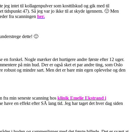
e jeg intet til kollagenpulver som kosttilskud og gik med til
t tidspunkt 47). Så jeg var jo ikke til at skyde igennem. 🙂 Men
lleder fra scanningen
her.
understrege dette! 🙂
e en forskel. Nogle mærker det hurtigere andre første efter 12 uger.
ommentere på min hud. Der er også sket et par andre ting, som Oslo
re robust og mindre sart. Men det er bare min egen oplevelse og den
em fra min seneste scanning hos
klinik Emelie Ekstrand i
e have en effekt efter SÅ lang tid. Jeg har taget det hver dag siden
råder i huden og sammenligner med det første billede. Det er svært at