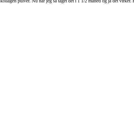
o kollagen pulver. Nu har jeg så taget det i 1 1/2 måned og ja det virker