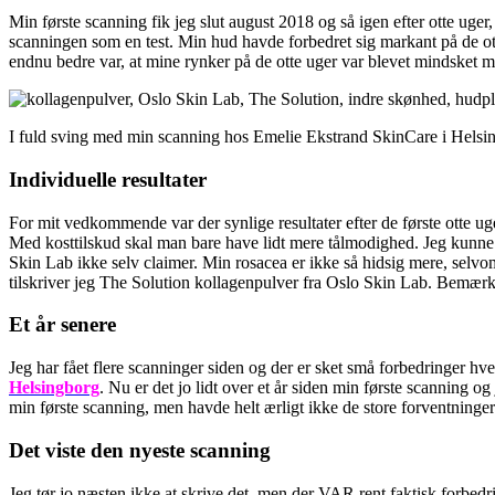
Min første scanning fik jeg slut august 2018 og så igen efter otte uger
scanningen som en test. Min hud havde forbedret sig markant på de ott
endnu bedre var, at mine rynker på de otte uger var blevet mindsket me
I fuld sving med min scanning hos Emelie Ekstrand SkinCare i Helsingb
Individuelle resultater
For mit vedkommende var der synlige resultater efter de første otte ug
Med kosttilskud skal man bare have lidt mere tålmodighed. Jeg kunne 
Skin Lab ikke selv claimer. Min rosacea er ikke så hidsig mere, selv
tilskriver jeg The Solution kollagenpulver fra Oslo Skin Lab. Bemærk l
Et år senere
Jeg har fået flere scanninger siden og der er sket små forbedringer h
Helsingborg
. Nu er det jo lidt over et år siden min første scanning 
min første scanning, men havde helt ærligt ikke de store forventning
Det viste den nyeste scanning
Jeg tør jo næsten ikke at skrive det, men der VAR rent faktisk forbe