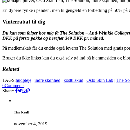
En dybere rynke i panden, men til gengæld en forbedring på 50% på d
Vinterrabat til dig
Du kan som følger hos mig få The Solution – Anti-Wrinkle Collage
DKK på første pakke og herefter 349 DKK pr. måned.
På medlemskab får du endda også leveret The Solution med gratis por
Bruger du ikke linket kan du også selv gå ind på hjemmesiden og bl
Related
TAGS:
hudpleje
|
indre skønhed
|
kosttilskud
|
Oslo Skin Lab
|
The So
6
Comments
Share:
Tina Krull
november 4, 2019