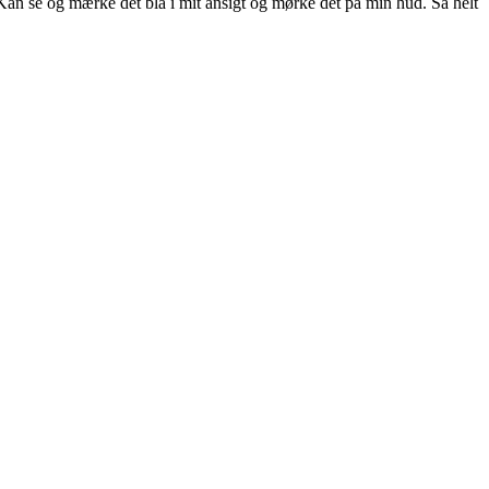
. Kan se og mærke det bla i mit ansigt og mørke det på min hud. Så helt