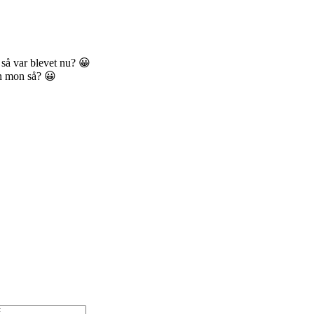
så var blevet nu? 😀
en mon så? 😀