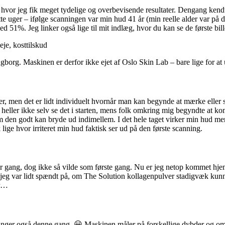
, hvor jeg fik meget tydelige og overbevisende resultater. Dengang kendt
e uger – ifølge scanningen var min hud 41 år (min reelle alder var på de
d 51%. Jeg linker også lige til mit indlæg, hvor du kan se de første bi
org. Maskinen er derfor ikke ejet af Oslo Skin Lab – bare lige for at 
er, men det er lidt individuelt hvornår man kan begynde at mærke eller s
heller ikke selv se det i starten, mens folk omkring mig begyndte at k
om den godt kan bryde ud indimellem. I det hele taget virker min hud me
ige hvor irriteret min hud faktisk ser ud på den første scanning.
ver gang, dog ikke så vilde som første gang. Nu er jeg netop kommet hj
og jeg var lidt spændt på, om The Solution kollagenpulver stadigvæk kunn
er…
dringer også denne gang. 😀 Maskinen måler på forskellige dybder og om