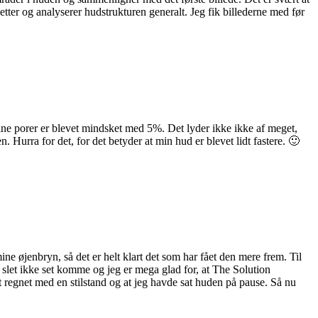
tter og analyserer hudstrukturen generalt. Jeg fik billederne med før
 mine porer er blevet mindsket med 5%. Det lyder ikke ikke af meget,
. Hurra for det, for det betyder at min hud er blevet lidt fastere. 🙂
e øjenbryn, så det er helt klart det som har fået den mere frem. Til
 slet ikke set komme og jeg er mega glad for, at The Solution
alt regnet med en stilstand og at jeg havde sat huden på pause. Så nu