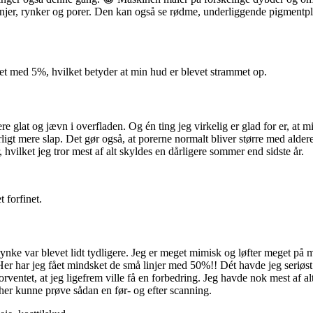
injer, rynker og porer. Den kan også se rødme, underliggende pigmentple
ket med 5%, hvilket betyder at min hud er blevet strammet op.
e glat og jævn i overfladen. Og én ting jeg virkelig er glad for er, at
igt mere slap. Det gør også, at porerne normalt bliver større med alderen
hvilket jeg tror mest af alt skyldes en dårligere sommer end sidste år.
 forfinet.
ke var blevet lidt tydligere. Jeg er meget mimisk og løfter meget på min
Her har jeg fået mindsket de små linjer med 50%!! Dét havde jeg seriøst
forventet, at jeg ligefrem ville få en forbedring. Jeg havde nok mest af 
 her kunne prøve sådan en før- og efter scanning.