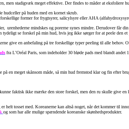
den, men stadigvæk meget effektive. Der findes to måder at eksfoliere h
de hudceller på huden med en kornet skrub.
orskellige former for frygtsyrer, salicylsyre eller AHA (alfahydroxysyr
eller, urenhederne mindskes og porerne synes mindre. Derudover får din
 tydeligt se forskel på min hud, hvis jeg ikke sørger for at peele den et
erne give en anbefaling på tre forskellige typer peeling til alle behov. O
ads
fra L’Oréal Paris, som indeholder 30 bløde pads med blandt andet 1
e på en meget skånsom måde, så min hud fremstod klar og fin efter brug
kunne faktisk ikke mærke den store forskel, men den ru skulle give en li
.
r helt tosset med. Koreanerne kan altså noget, når det kommer til inn
dk
og som har alle mulige spændende koreanske skønhedsprodukter.