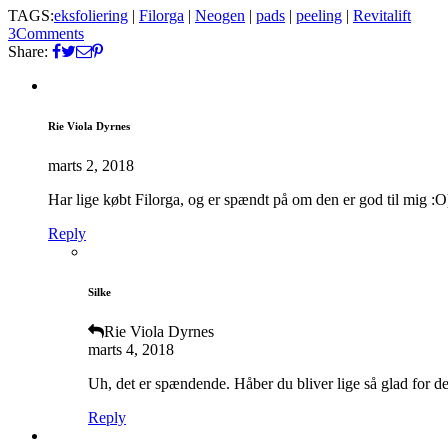
TAGS:
eksfoliering
|
Filorga
|
Neogen
|
pads
|
peeling
|
Revitalift
3
Comments
Share:
Rie Viola Dyrnes
marts 2, 2018
Har lige købt Filorga, og er spændt på om den er god til mig :O
Reply
Silke
Rie Viola Dyrnes
marts 4, 2018
Uh, det er spændende. Håber du bliver lige så glad for de
Reply