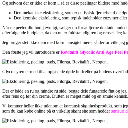
Og selvom der er ikke er korn i, så er disse peelinger blidere mod hu
Den mekaniske eksfolering, som er en fysisk fjernelse af de dø
Den kemiske eksfoliering, som typisk indeholder enzymer eller f
Når de peeler din hud jævnligt, sælger du for at fjerne de døde hudc
efterfølgende hudpleje, da den nu er fuldstændig ren og renset. Jeg kan
Jeg bruger slet ikke dem med korn i ansigtet mere, så derfor ville jeg g
Den første jeg vil introducere er
Revitalift Glycolic Anti-Age Peel P
Glycolsyren er med til at opløse de døde hudceller på hudens overflad
Der er både en ru og mindre ru side, begge dele fungerede fint og jeg 
efter rens og før din creme. Duften er meget mild og en smule kemisk
Vi kommer heller ikke udenom et koreansk skønhedsprodukt, som jeg e
som du kan købe online på et virkelig skønt site som hedder
surisuri.