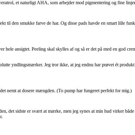
veratrol, et naturligt AHA, som arbejder mod pigmentering og fine linjer
kt til den smukke farve de har. Og disse pads havde en smart lille funkt
r hele ansigtet. Peeling skal skylles af og så er det på med en god crem
solutte yndlingsmærker. Jeg tror ikke, at jeg endnu har prøvet ét produk
 det nemt at dosere mængden. (To pump har fungeret perfekt for mig.)
en, det sidste er svært at mærke, men jeg synes at min hud virker både f
r.