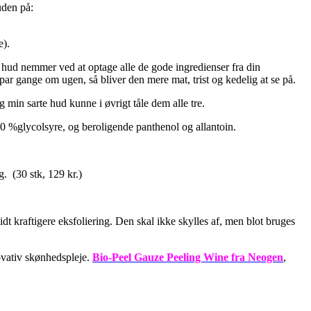
uden på:
e).
 hud nemmer ved at optage alle de gode ingredienser fra din
 par gange om ugen, så bliver den mere mat, trist og kedelig at se på.
g min sarte hud kunne i øvrigt tåle dem alle tre.
0 %glycolsyre, og beroligende panthenol og allantoin.
. (30 stk, 129 kr.)
dt kraftigere eksfoliering. Den skal ikke skylles af, men blot bruges
ovativ skønhedspleje.
Bio-Peel Gauze Peeling Wine fra Neogen
,