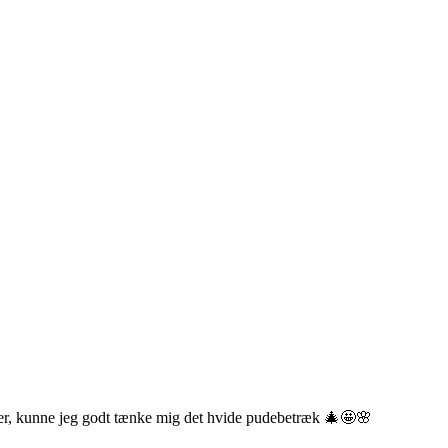
der, kunne jeg godt tænke mig det hvide pudebetræk 🎄🤩🌸