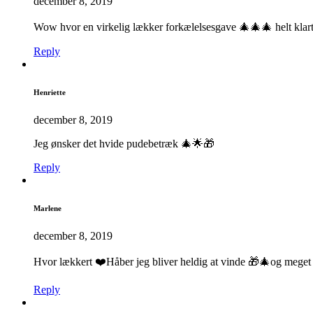
december 8, 2019
Wow hvor en virkelig lækker forkælelsesgave 🎄🎄🎄 helt klart 
Reply
Henriette
december 8, 2019
Jeg ønsker det hvide pudebetræk 🎄🌟🎁
Reply
Marlene
december 8, 2019
Hvor lækkert ❤️Håber jeg bliver heldig at vinde 🎁🎄og meget g
Reply