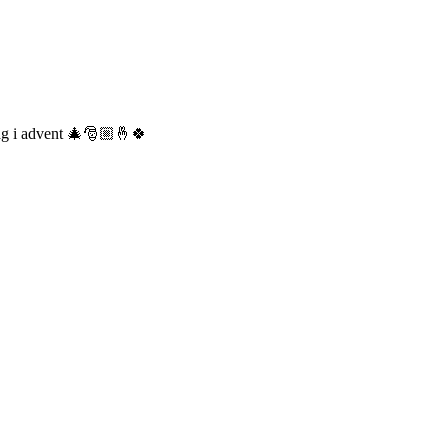
ndag i advent 🎄🎅🏼🤞🍀