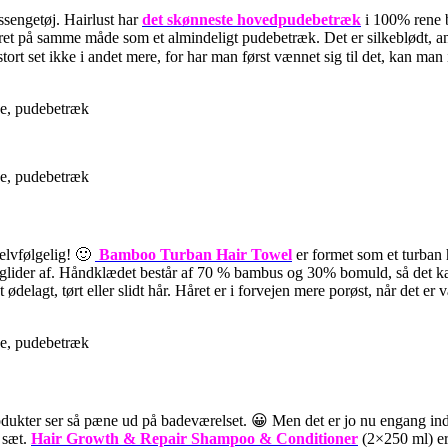
ussengetøj. Hairlust har
det skønneste hovedpudebetræk
i 100% rene b
året på samme måde som et almindeligt pudebetræk. Det er silkeblødt, an
 stort set ikke i andet mere, for har man først vænnet sig til det, kan 
selvfølgelig! 🙂
Bamboo Turban Hair Towel
er formet som et turban
 glider af. Håndklædet består af 70 % bambus og 30% bomuld, så det ka
delagt, tørt eller slidt hår. Håret er i forvejen mere porøst, når det er 
rodukter ser så pæne ud på badeværelset. 😀 Men det er jo nu engang ind
 sæt.
Hair Growth & Repair Shampoo & Conditioner
(2×250 ml) er 