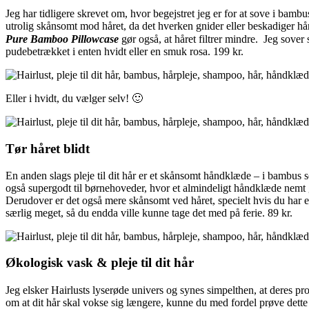
Jeg har tidligere skrevet om, hvor begejstret jeg er for at sove i bamb
utrolig skånsomt mod håret, da det hverken gnider eller beskadiger h
Pure Bamboo Pillowcase
gør også, at håret filtrer mindre. Jeg sover
pudebetrækket i enten hvidt eller en smuk rosa. 199 kr.
Eller i hvidt, du vælger selv! 🙂
Tør håret blidt
En anden slags pleje til dit hår er et skånsomt håndklæde – i bambus 
også supergodt til børnehoveder, hvor et almindeligt håndklæde nemt
Derudover er det også mere skånsomt ved håret, specielt hvis du har et ø
særlig meget, så du endda ville kunne tage det med på ferie. 89 kr.
Økologisk vask & pleje til dit hår
Jeg elsker Hairlusts lyserøde univers og synes simpelthen, at deres p
om at dit hår skal vokse sig længere, kunne du med fordel prøve dette