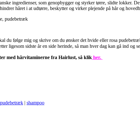
ske ingredienser, som genopbygger og styrker tørre, slidte lokker. De i
indrer håret i at udtørre, beskytter og virker plejende på hår og hovedb
 skal du følge mig og skrive om du ønsker det hvide eller rosa pudebet
etter ligesom sidste år en side herinde, så man hver dag kan gå ind og 
ater med hårvitaminerne fra Hairlust, så klik
her.
pudebetræk
|
shampoo