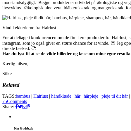
modstandsdygtigt. Begge produkter er udviklet på økologiske og vegan
livscyklus. Økologisk aloe vera, blåbærekstrakt og mangoekstrakt forh
Vind lækkerierne fra Hairlust
For at deltage i konkurrencen om de fire lære produkter fra Hairlust,
instagram, som jo også giver en større chance for at vinde. 😉 Jeg opr
direkte besked. 🙂
Har du lyst til at se de vilde billeder og læse om mine egne result
Kærlig hilsen,
Silke
Related
TAGS:
bambus
|
Hairlust
|
håndklæde
|
hår
|
hårpleje
|
pleje til dit hår
|
75
Comments
Share:
Nin Gydsbæk