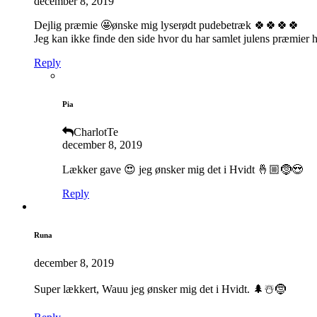
december 8, 2019
Dejlig præmie 🤩ønske mig lyserødt pudebetræk 🍀🍀🍀🍀
Jeg kan ikke finde den side hvor du har samlet julens præmier
Reply
Pia
CharlotTe
december 8, 2019
Lækker gave 😍 jeg ønsker mig det i Hvidt 🤞🏼🤶😍
Reply
Runa
december 8, 2019
Super lækkert, Wauu jeg ønsker mig det i Hvidt. 🌲☃️🤶