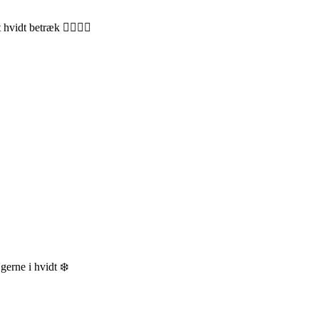
hvidt betræk 👌🏻👌🏻
erne i hvidt ❄️