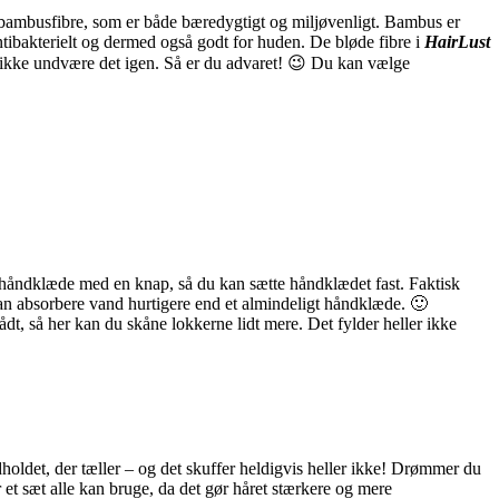
ambusfibre, som er både bæredygtigt og miljøvenligt. Bambus er
tibakterielt og dermed også godt for huden. De bløde fibre i
HairLust
man ikke undvære det igen. Så er du advaret! 😉 Du kan vælge
 håndklæde med en knap, så du kan sætte håndklædet fast. Faktisk
n absorbere vand hurtigere end et almindeligt håndklæde. 🙂
vådt, så her kan du skåne lokkerne lidt mere. Det fylder heller ikke
holdet, der tæller – og det skuffer heldigvis heller ikke! Drømmer du
et sæt alle kan bruge, da det gør håret stærkere og mere