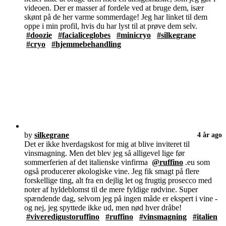
videoen. Der er masser af fordele ved at bruge dem, især
skønt på de her varme sommerdage! Jeg har linket til dem
oppe i min profil, hvis du har lyst til at prøve dem selv.
#doozie
#facialiceglobes
#minicryo
#silkegrane
#cryo
#hjemmebehandling
by
silkegrane
4 år ago
Det er ikke hverdagskost for mig at blive inviteret til
vinsmagning. Men det blev jeg så alligevel lige før
sommerferien af det italienske vinfirma
@ruffino
.eu som
også producerer økologiske vine. Jeg fik smagt på flere
forskellige ting, alt fra en dejlig let og frugtig prosecco med
noter af hyldeblomst til de mere fyldige rødvine. Super
spændende dag, selvom jeg på ingen måde er ekspert i vine -
og nej, jeg spyttede ikke ud, men nød hver dråbe!
#viveredigustoruffino
#ruffino
#vinsmagning
#italien