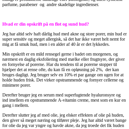
parfume, parabener og andre skadelige ingredienser.
Hvad er din opskrift på en flot og sund hud?
Jeg har altid selv haft dårlig hud med akne og store porer, min hud er
super sensitiv og meget allergisk, så det har ikke været helt nemt for
mig at få smuk hud, men i en alder af 40 år er det lykkedes.
Min opskrift er en mild rensegel gerne i badet om morgenen, og
nærmest en daglig eksfoliering med mælke eller frugtsyre, der giver
en fornyelse af porerne. Har du tendens til at porerne stopper til
hjælper det at rense ofte, du kan få en opløsning på 2%, der kan
bruges dagligt. Jeg bruger selv en 10% et par gange om ugen for at
holde huden frisk. Det virker opstrammende og fornyer cellerne og
minimere porer.
Derefter bruger jeg en serum med superfugtende hyaluronsyre og
ind imellem en opstrammende A-vitamin creme, mest som en kur en
gang i mellem.
Derefter slutter jeg af med olie, jeg elsker effekten af olie på huden,
den giver så meget næring og tilfører pleje. Jeg har altid været bange
for olie da jeg var yngre og havde akne, da jeg troede det fik huden