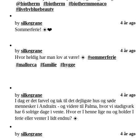
@biotherm
#biotherm
#biothermmonaco
#livebybluebeauty
by
silkegrane
4 år ago
Sommerferie! ☀️❤️
by
silkegrane
4 år ago
Hvor heldig har man lov at være! ☀️
#sommerferie
#mallorca
#familie
#hygge
by
silkegrane
4 år ago
I dag er det farvel og tak til det dejligste hus og søde
mennesker i Andraitx - og videre til Palma, hvor vi stadigvæk
har 6 solrige dage i vente. Hvor er I henne lige nu og holder I
ferie eller venter I lidt endnu? ☀️
by
silkegrane
4 år ago