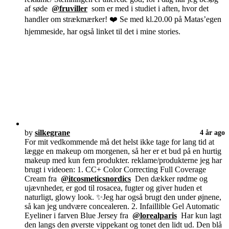
af søde
@fruviller
som er med i studiet i aften, hvor det
handler om strækmærker! ❤️ Se med kl.20.00 på Matas’egen
hjemmeside, har også linket til det i mine stories.
by
silkegrane
4 år ago
For mit vedkommende må det helst ikke tage for lang tid at
lægge en makeup om morgenen, så her er et bud på en hurtig
makeup med kun fem produkter. reklame/produkterne jeg har
brugt i videoen: 1. CC+ Color Correcting Full Coverage
Cream fra
@itcosmeticsnordics
Den dækker rødme og
ujævnheder, er god til rosacea, fugter og giver huden et
naturligt, glowy look. ✨Jeg har også brugt den under øjnene,
så kan jeg undvære concealeren. 2. Infaillible Gel Automatic
Eyeliner i farven Blue Jersey fra
@lorealparis
Har kun lagt
den langs den øverste vippekant og tonet den lidt ud. Den blå