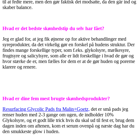
til at fedte mere, men den gør faktisk det modsatte, da den går ind og
skaber balance.
Hvad er det bedste skønhedstip du selv har fået?
Jeg er glad for, at jeg fik øjnene op for aktive behandlinger med
syreprodukter, da det virkelig gør en forskel på hudens struktur. Der
findes mange forskellige typer, som f.eks. glykolsyre, mælkesyre,
frugtsyre og salicylsyre, som alle er lidt forskellige i hvad de gør og
hvor stærke de er, men fælles for dem er at de gør huden og porerne
klarere og renere.
Hvad er dine fem mest brugte skønhedsprodukter?
Resurfacing Glycolic Pads fra Malin+Goetz,
det er små pads jeg
renser huden med 2-3 gange om ugen, de indholder 10%
Glykolsyre, og et godt lille trick hvis du skal ud til fest er, brug dem
dagen inden om aftenen, kom et serum ovenpå og næste dag har du
den smukkeste glow i huden.