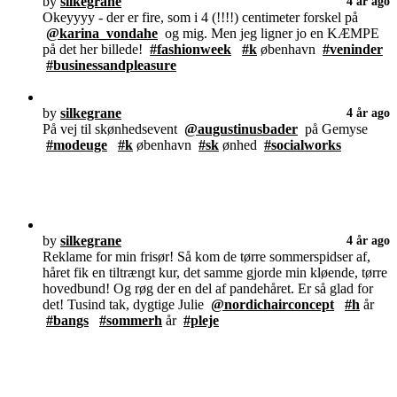
by
silkegrane
4 år ago
Okeyyyy - der er fire, som i 4 (!!!!) centimeter forskel på
@karina_vondahe
og mig. Men jeg ligner jo en KÆMPE
på det her billede!
#fashionweek
#k
øbenhavn
#veninder
#businessandpleasure
by
silkegrane
4 år ago
På vej til skønhedsevent
@augustinusbader
på Gemyse
#modeuge
#k
øbenhavn
#sk
ønhed
#socialworks
by
silkegrane
4 år ago
Reklame for min frisør! Så kom de tørre sommerspidser af,
håret fik en tiltrængt kur, det samme gjorde min kløende, tørre
hovedbund! Og røg der en del af pandehåret. Er så glad for
det! Tusind tak, dygtige Julie
@nordichairconcept
#h
år
#bangs
#sommerh
år
#pleje