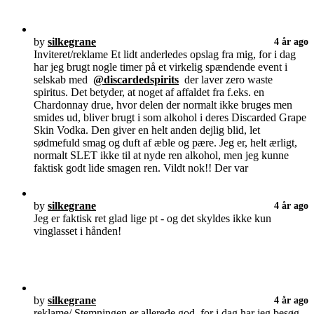
by
silkegrane
4 år ago
Inviteret/reklame Et lidt anderledes opslag fra mig, for i dag
har jeg brugt nogle timer på et virkelig spændende event i
selskab med
@discardedspirits
der laver zero waste
spiritus. Det betyder, at noget af affaldet fra f.eks. en
Chardonnay drue, hvor delen der normalt ikke bruges men
smides ud, bliver brugt i som alkohol i deres Discarded Grape
Skin Vodka. Den giver en helt anden dejlig blid, let
sødmefuld smag og duft af æble og pære. Jeg er, helt ærligt,
normalt SLET ikke til at nyde ren alkohol, men jeg kunne
faktisk godt lide smagen ren. Vildt nok!! Der var
by
silkegrane
4 år ago
Jeg er faktisk ret glad lige pt - og det skyldes ikke kun
vinglasset i hånden!
by
silkegrane
4 år ago
reklame/ Stemningen er allerede god, for i dag har jeg besøg