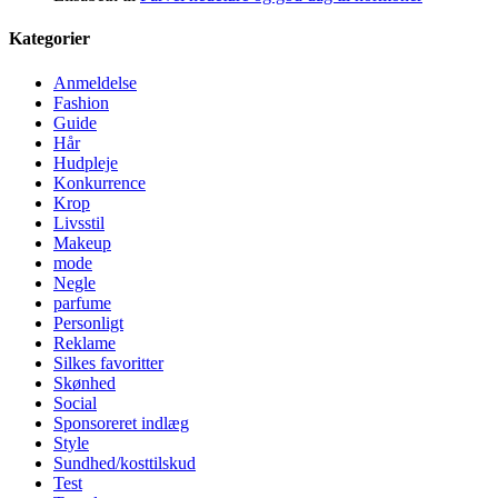
Kategorier
Anmeldelse
Fashion
Guide
Hår
Hudpleje
Konkurrence
Krop
Livsstil
Makeup
mode
Negle
parfume
Personligt
Reklame
Silkes favoritter
Skønhed
Social
Sponsoreret indlæg
Style
Sundhed/kosttilskud
Test