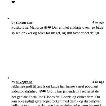
❤️
by
silkegrane
4 år ago
Postkort fra Mallorca ☀️❤️ Der er intet at klage over, jeg både
spiser, drikker og soler for meget, og shit hvor er det dejligt!
by
silkegrane
4 år ago
reklame/sendt til test Is og kulde har længe været populært
indenfor skønhed. ❄️❤️ Og nu har jeg endelig fået testet de
her geniale Facial Ice Globes fra Doozie og elsker dem. Du
kan ikke rigtigt gøre noget forkert med dem - og du behøver
heller ikke at bruge dem med en ansigtsmaske, som jeg gør i