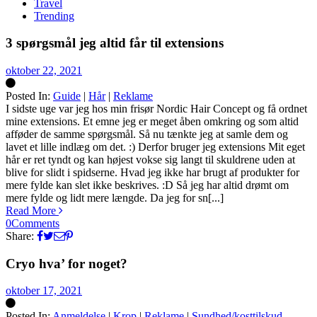
Travel
Trending
3 spørgsmål jeg altid får til extensions
oktober 22, 2021
Posted In:
Guide
|
Hår
|
Reklame
Silke
I sidste uge var jeg hos min frisør Nordic Hair Concept og få ordnet
mine extensions. Et emne jeg er meget åben omkring og som altid
afføder de samme spørgsmål. Så nu tænkte jeg at samle dem og
lavet et lille indlæg om det. :) Derfor bruger jeg extensions Mit eget
hår er ret tyndt og kan højest vokse sig langt til skuldrene uden at
blive for slidt i spidserne. Hvad jeg ikke har brugt af produkter for
mere fylde kan slet ikke beskrives. :D Så jeg har altid drømt om
mere fylde og lidt mere længde. Da jeg for sn[...]
Read More
0
Comments
Share:
Cryo hva’ for noget?
oktober 17, 2021
Posted In:
Anmeldelse
|
Krop
|
Reklame
|
Sundhed/kosttilskud