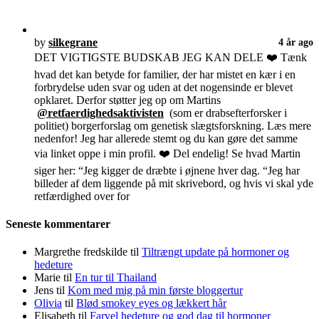
by
silkegrane
4 år ago
DET VIGTIGSTE BUDSKAB JEG KAN DELE ❤️ Tænk
hvad det kan betyde for familier, der har mistet en kær i en
forbrydelse uden svar og uden at det nogensinde er blevet
opklaret. Derfor støtter jeg op om Martins
@retfaerdighedsaktivisten
(som er drabsefterforsker i
politiet) borgerforslag om genetisk slægtsforskning. Læs mere
nedenfor! Jeg har allerede stemt og du kan gøre det samme
via linket oppe i min profil. ❤️ Del endelig! Se hvad Martin
siger her: “Jeg kigger de dræbte i øjnene hver dag. “Jeg har
billeder af dem liggende på mit skrivebord, og hvis vi skal yde
retfærdighed over for
Seneste kommentarer
Margrethe fredskilde
til
Tiltrængt update på hormoner og
hedeture
Marie
til
En tur til Thailand
Jens
til
Kom med mig på min første bloggertur
Olivia
til
Blød smokey eyes og lækkert hår
Elisabeth
til
Farvel hedeture og god dag til hormoner