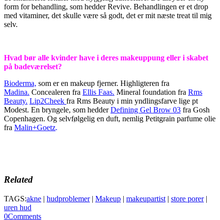
form for behandling, som hedder Revive. Behandlingen er et drop
med vitaminer, det skulle være så godt, det er mit næste treat til mig
selv.
Hvad bør alle kvinder have i deres makeuppung eller i skabet
på badeværelset?
Bioderma,
som er en makeup fjerner. Highligteren fra
Madina.
Concealeren fra
Ellis Faas
.
Mineral foundation fra
Rms
Beauty.
Lip2Cheek
fra Rms Beauty i min yndlingsfarve lige pt
Modest. En bryngele, som hedder
Defining Gel Brow 03
fra Gosh
Copenhagen. Og selvfølgelig en duft, nemlig Petitgrain parfume olie
fra
Malin+Goetz
.
Related
TAGS:
akne
|
hudproblemer
|
Makeup
|
makeupartist
|
store porer
|
uren hud
0
Comments