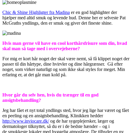
Chic & Shine Highligter fra Madina
er en god highlighter der
hjælper med altid smuk og levende hud. Denne her er selveste Pat
McGraths yndlings, den er smuk og giver det fineste shine.
Hvis man gerne vil have en cool korthårsfrisure som din, hvad
skal man så tage med i overvejelserne?
For mig er kort hår noget der skal være nemt, så få klippet noget der
passer til din hårtype, dine hvirvler og dine hårgrænser. Gå efter
noget, som virker naturligt og som ikke skal styles for meget. Min
erfaring er, at det går man kold på.
Hvor går du selv hen, hvis du trænger til en god
ansigtsbehandling?
Jeg har fået et nyt total yndlings sted, hvor jeg lige har været og fået
en peeling og en ansigtsbehandling, Klinikken hedder
http://www.inviocare.dk/
og de har sygeplejersker, læger og
dermatologer tilknyttet, så du er i de bedste hænder – og i
de smukkeste lokaler med hyggelig atmosfære. De tilbyder en ny