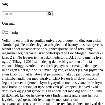
Søg
Search
for:
Om mig
Velkommen til mit personlige univers og bloggen til dig, som elsker
skønhed på alle måder. Jeg har arbejdet med beauty de sidste tyve år,
blandt andet makeupartist og skønhedsjournalist på forskellige
magasiner Jeg har været skønhedsekspert på Go’ Morgen Danmark i
knap 2 år. Nu leverer jeg fast skønhedsstof til ALT for damerne hver
uge. :) Tilbage i 2016 startede jeg denne blog som en af de få
voksne i bloggerverden, mest fordi jeg synes der manglede noget til
mine egen aldersgruppe. Alt hvad jeg ved, er noget jeg har prøvet på
egen krop. Som at få tatoveret permanent makeup på huden, testet
ansigtsbehandlinger med ultralyd, LED lys og lavfrekvent strøm.
Jeg har prøvet at fjerne bekymringsrynken med restylane, løfte bryn
med botox og forsøgt at fryse fedt væk på kroppen. Jeg ved hvad
der virker og jeg vil glæde mig til at dele det med dig her. Er du ikke
til skønhed, kan du heldigvis også finde mange andre ting her, for
jeg deler også gerne lidt hverdagsliv med tanker om
overgangsalderen, viser mine tøjkøb, tester sko, gadgets og hvad der