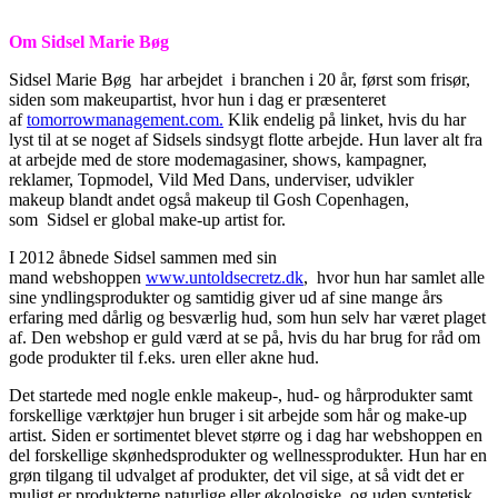
Om Sidsel Marie Bøg
Sidsel Marie Bøg har arbejdet i branchen i 20 år, først som frisør,
siden som makeupartist, hvor hun i dag er præsenteret
af
tomorrowmanagement.com.
Klik endelig på linket, hvis du har
lyst til at se noget af Sidsels sindsygt flotte arbejde. Hun laver alt fra
at arbejde med de store modemagasiner, shows, kampagner,
reklamer, Topmodel, Vild Med Dans, underviser, udvikler
makeup blandt andet også makeup til Gosh Copenhagen,
som Sidsel er global make-up artist for.
I 2012 åbnede Sidsel sammen med sin
mand webshoppen
www.untoldsecretz.dk
, hvor hun har samlet alle
sine yndlingsprodukter og samtidig giver ud af sine mange års
erfaring med dårlig og besværlig hud, som hun selv har været plaget
af. Den webshop er guld værd at se på, hvis du har brug for råd om
gode produkter til f.eks. uren eller akne hud.
Det startede med nogle enkle makeup-, hud- og hårprodukter samt
forskellige værktøjer hun bruger i sit arbejde som hår og make-up
artist. Siden er sortimentet blevet større og i dag har webshoppen en
del forskellige skønhedsprodukter og wellnessprodukter. Hun har en
grøn tilgang til udvalget af produkter, det vil sige, at så vidt det er
muligt er produkterne naturlige eller økologiske, og uden syntetisk