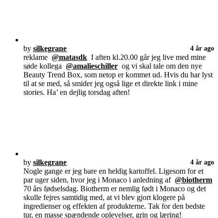
by
silkegrane
4 år ago
reklame
@matasdk
I aften kl.20.00 går jeg live med mine
søde kollega
@amalieschiller
og vi skal tale om den nye
Beauty Trend Box, som netop er kommet ud. Hvis du har lyst
til at se med, så smider jeg også lige et direkte link i mine
stories. Ha’ en dejlig torsdag aften!
by
silkegrane
4 år ago
Nogle gange er jeg bare en heldig kartoffel. Ligesom for et
par uger siden, hvor jeg i Monaco i anledning af
@biotherm
70 års fødselsdag. Biotherm er nemlig født i Monaco og det
skulle fejres samtidig med, at vi blev gjort klogere på
ingredienser og effekten af produkterne. Tak for den bedste
tur, en masse spændende oplevelser, grin og læring!