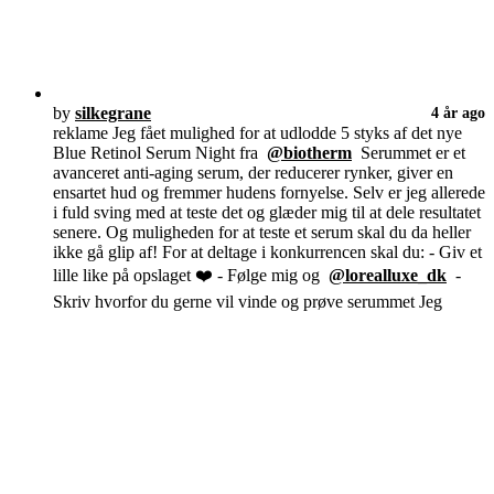
by
silkegrane
4 år ago
reklame Jeg fået mulighed for at udlodde 5 styks af det nye
Blue Retinol Serum Night fra
@biotherm
Serummet er et
avanceret anti-aging serum, der reducerer rynker, giver en
ensartet hud og fremmer hudens fornyelse. Selv er jeg allerede
i fuld sving med at teste det og glæder mig til at dele resultatet
senere. Og muligheden for at teste et serum skal du da heller
ikke gå glip af! For at deltage i konkurrencen skal du: - Giv et
lille like på opslaget ❤️ - Følge mig og
@lorealluxe_dk
-
Skriv hvorfor du gerne vil vinde og prøve serummet Jeg