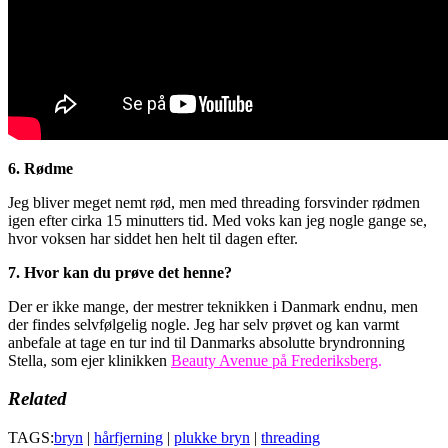
6. Rødme
Jeg bliver meget nemt rød, men med threading forsvinder rødmen
igen efter cirka 15 minutters tid. Med voks kan jeg nogle gange se,
hvor voksen har siddet hen helt til dagen efter.
7. Hvor kan du prøve det henne?
Der er ikke mange, der mestrer teknikken i Danmark endnu, men
der findes selvfølgelig nogle. Jeg har selv prøvet og kan varmt
anbefale at tage en tur ind til Danmarks absolutte bryndronning
Stella, som ejer klinikken
Beauty Avenue på Frederiksberg
.
Related
TAGS:
bryn
|
hårfjerning
|
plukke bryn
|
threading