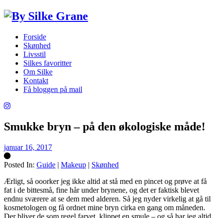
Forside
Skønhed
Livsstil
Silkes favoritter
Om Silke
Kontakt
Få bloggen på mail
Smukke bryn – på den økologiske måde!
januar 16, 2017
Posted In:
Guide
|
Makeup
|
Skønhed
Silke
Ærligt, så ooorker jeg ikke altid at stå med en pincet og prøve at få
fat i de bittesmå, fine hår under brynene, og det er faktisk blevet
endnu sværere at se dem med alderen. Så jeg nyder virkelig at gå til
kosmetologen og få ordnet mine bryn cirka en gang om måneden.
Der bliver de som regel farvet, klippet en smule – og så har jeg altid