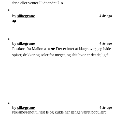
ferie eller venter I lidt endnu? ☀️
by
silkegrane
4 år ago
❤️
by
silkegrane
4 år ago
Postkort fra Mallorca ☀️❤️ Der er intet at klage over, jeg både
spiser, drikker og soler for meget, og shit hvor er det dejligt!
by
silkegrane
4 år ago
reklame/sendt til test Is og kulde har længe været populært