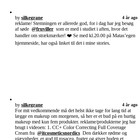
by
silkegrane
4 år ago
reklame/ Stemningen er allerede god, for i dag har jeg besøg
af søde
@fruviller
som er med i studiet i aften, hvor det
handler om strækmærker! ❤️ Se med kl.20.00 på Matas’egen
hjemmeside, har også linket til det i mine stories.
by
silkegrane
4 år ago
For mit vedkommende må det helst ikke tage for lang tid at
lægge en makeup om morgenen, så her er et bud på en hurtig
makeup med kun fem produkter. reklame/produkterne jeg har
brugt i videoen: 1. CC+ Color Correcting Full Coverage
Cream fra
@itcosmeticsnordics
Den dækker rødme og
ujævnheder, er god til rosacea, fugter og giver huden et