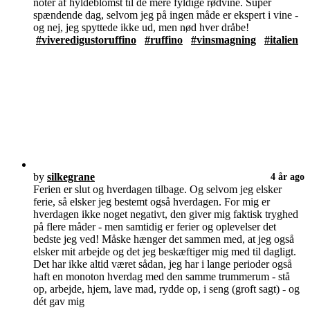
noter af hyldeblomst til de mere fyldige rødvine. Super
spændende dag, selvom jeg på ingen måde er ekspert i vine -
og nej, jeg spyttede ikke ud, men nød hver dråbe!
#viveredigustoruffino
#ruffino
#vinsmagning
#italien
by
silkegrane
4 år ago
Ferien er slut og hverdagen tilbage. Og selvom jeg elsker
ferie, så elsker jeg bestemt også hverdagen. For mig er
hverdagen ikke noget negativt, den giver mig faktisk tryghed
på flere måder - men samtidig er ferier og oplevelser det
bedste jeg ved! Måske hænger det sammen med, at jeg også
elsker mit arbejde og det jeg beskæftiger mig med til dagligt.
Det har ikke altid været sådan, jeg har i lange perioder også
haft en monoton hverdag med den samme trummerum - stå
op, arbejde, hjem, lave mad, rydde op, i seng (groft sagt) - og
dét gav mig