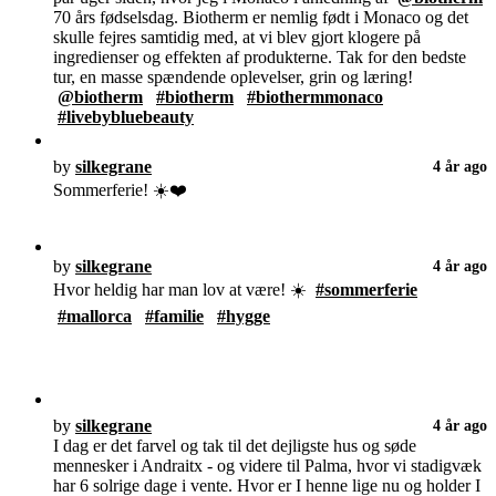
70 års fødselsdag. Biotherm er nemlig født i Monaco og det
skulle fejres samtidig med, at vi blev gjort klogere på
ingredienser og effekten af produkterne. Tak for den bedste
tur, en masse spændende oplevelser, grin og læring!
@biotherm
#biotherm
#biothermmonaco
#livebybluebeauty
by
silkegrane
4 år ago
Sommerferie! ☀️❤️
by
silkegrane
4 år ago
Hvor heldig har man lov at være! ☀️
#sommerferie
#mallorca
#familie
#hygge
by
silkegrane
4 år ago
I dag er det farvel og tak til det dejligste hus og søde
mennesker i Andraitx - og videre til Palma, hvor vi stadigvæk
har 6 solrige dage i vente. Hvor er I henne lige nu og holder I