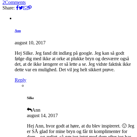
2
Comments
Share:
Ann
august 10, 2017
Hej Silke. Jeg fand dit indlæg på google. Jeg kan så godt
følge dig med ikke at orke at plukke bryn og desværre også
det, at de ikke længere er så lette a se. Jeg vidste faktisk ikke
dette var en mulighed. Det vil jeg helt sikkert prøve.
Reply
Silke
Ann
august 14, 2017
Hej Ann, hvor godt at høre, at du blev inspireret. 🙂 Jeg
er SÅ glad for mine bryn og får tit komplimenter for
dem – og ærligt, så gør jeg intet med dem efter jeg har