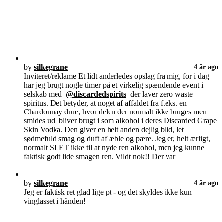
by
silkegrane
4 år ago
Inviteret/reklame Et lidt anderledes opslag fra mig, for i dag
har jeg brugt nogle timer på et virkelig spændende event i
selskab med
@discardedspirits
der laver zero waste
spiritus. Det betyder, at noget af affaldet fra f.eks. en
Chardonnay drue, hvor delen der normalt ikke bruges men
smides ud, bliver brugt i som alkohol i deres Discarded Grape
Skin Vodka. Den giver en helt anden dejlig blid, let
sødmefuld smag og duft af æble og pære. Jeg er, helt ærligt,
normalt SLET ikke til at nyde ren alkohol, men jeg kunne
faktisk godt lide smagen ren. Vildt nok!! Der var
by
silkegrane
4 år ago
Jeg er faktisk ret glad lige pt - og det skyldes ikke kun
vinglasset i hånden!