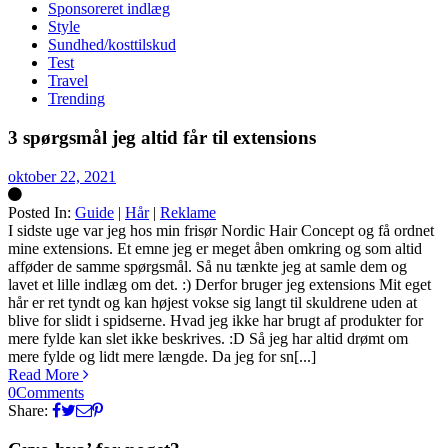
Sponsoreret indlæg
Style
Sundhed/kosttilskud
Test
Travel
Trending
3 spørgsmål jeg altid får til extensions
oktober 22, 2021
Posted In:
Guide
|
Hår
|
Reklame
Silke
I sidste uge var jeg hos min frisør Nordic Hair Concept og få ordnet
mine extensions. Et emne jeg er meget åben omkring og som altid
afføder de samme spørgsmål. Så nu tænkte jeg at samle dem og
lavet et lille indlæg om det. :) Derfor bruger jeg extensions Mit eget
hår er ret tyndt og kan højest vokse sig langt til skuldrene uden at
blive for slidt i spidserne. Hvad jeg ikke har brugt af produkter for
mere fylde kan slet ikke beskrives. :D Så jeg har altid drømt om
mere fylde og lidt mere længde. Da jeg for sn[...]
Read More
0
Comments
Share: