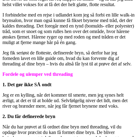
helst villet vokses for at få det der helt glatte, flotte resultat.
I forbindelse med en rejse i udlandet kom jeg så forbi en lille walk-in
brynsalon, hvor man også kunne få fikset brynene med tråd, det der
kaldes threading. Det foregår med en tynd (bomulds- eller polyester)
tråd, som er snoet og som rulles hen over det område, hvor hårene
ønskes fjernet. Hårene ryger op med roden og med tråden er det
muligt at fjerne mange hår på én gang.
Jeg fik seriøst de flotteste, definerede bryn, så derfor har jeg
forneden lavet en lille guide om, hvad du kan forvente dig af
threading af dine bryn – hvis du altså får lyst til at prøve det af selv.
Fordele og ulemper ved threading
1. Det gør ikke SÅ ondt
Jeg er en kylling, når det kommer til smerte, men jeg synes helt
ærligt, at det er til at holde ud. Selvfølgelig niver det lidt, men det
river og brænder mere, når jeg får fjernet brynene med voks.
2. Du får definerede bryn
Når du har prøvet at få ordnet dine bryn med threading, vil du
opdage hvor præcist du kan få formet dine bryn. De bliver