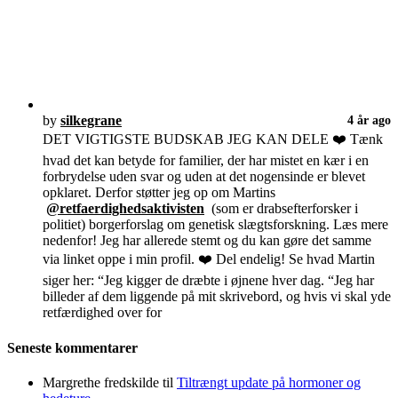
by
silkegrane
4 år ago
DET VIGTIGSTE BUDSKAB JEG KAN DELE ❤️ Tænk
hvad det kan betyde for familier, der har mistet en kær i en
forbrydelse uden svar og uden at det nogensinde er blevet
opklaret. Derfor støtter jeg op om Martins
@retfaerdighedsaktivisten
(som er drabsefterforsker i
politiet) borgerforslag om genetisk slægtsforskning. Læs mere
nedenfor! Jeg har allerede stemt og du kan gøre det samme
via linket oppe i min profil. ❤️ Del endelig! Se hvad Martin
siger her: “Jeg kigger de dræbte i øjnene hver dag. “Jeg har
billeder af dem liggende på mit skrivebord, og hvis vi skal yde
retfærdighed over for
Seneste kommentarer
Margrethe fredskilde
til
Tiltrængt update på hormoner og