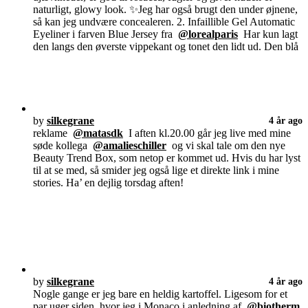
naturligt, glowy look. ✨Jeg har også brugt den under øjnene,
så kan jeg undvære concealeren. 2. Infaillible Gel Automatic
Eyeliner i farven Blue Jersey fra
@lorealparis
Har kun lagt
den langs den øverste vippekant og tonet den lidt ud. Den blå
by
silkegrane
4 år ago
reklame
@matasdk
I aften kl.20.00 går jeg live med mine
søde kollega
@amalieschiller
og vi skal tale om den nye
Beauty Trend Box, som netop er kommet ud. Hvis du har lyst
til at se med, så smider jeg også lige et direkte link i mine
stories. Ha’ en dejlig torsdag aften!
by
silkegrane
4 år ago
Nogle gange er jeg bare en heldig kartoffel. Ligesom for et
par uger siden, hvor jeg i Monaco i anledning af
@biotherm