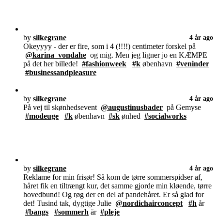
by
silkegrane
4 år ago
Okeyyyy - der er fire, som i 4 (!!!!) centimeter forskel på
@karina_vondahe
og mig. Men jeg ligner jo en KÆMPE
på det her billede!
#fashionweek
#k
øbenhavn
#veninder
#businessandpleasure
by
silkegrane
4 år ago
På vej til skønhedsevent
@augustinusbader
på Gemyse
#modeuge
#k
øbenhavn
#sk
ønhed
#socialworks
by
silkegrane
4 år ago
Reklame for min frisør! Så kom de tørre sommerspidser af,
håret fik en tiltrængt kur, det samme gjorde min kløende, tørre
hovedbund! Og røg der en del af pandehåret. Er så glad for
det! Tusind tak, dygtige Julie
@nordichairconcept
#h
år
#bangs
#sommerh
år
#pleje