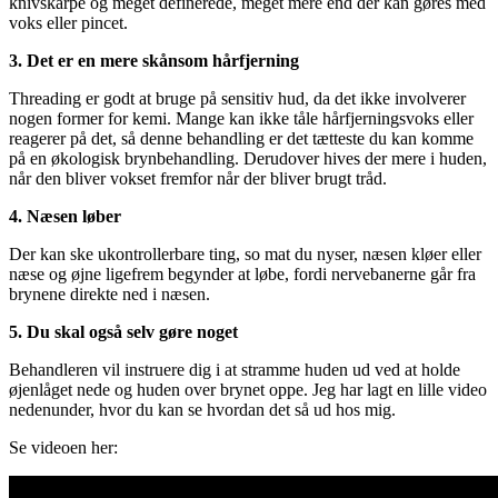
knivskarpe og meget definerede, meget mere end der kan gøres med
voks eller pincet.
3. Det er en mere skånsom hårfjerning
Threading er godt at bruge på sensitiv hud, da det ikke involverer
nogen former for kemi. Mange kan ikke tåle hårfjerningsvoks eller
reagerer på det, så denne behandling er det tætteste du kan komme
på en økologisk brynbehandling. Derudover hives der mere i huden,
når den bliver vokset fremfor når der bliver brugt tråd.
4. Næsen løber
Der kan ske ukontrollerbare ting, so mat du nyser, næsen kløer eller
næse og øjne ligefrem begynder at løbe, fordi nervebanerne går fra
brynene direkte ned i næsen.
5. Du skal også selv gøre noget
Behandleren vil instruere dig i at stramme huden ud ved at holde
øjenlåget nede og huden over brynet oppe. Jeg har lagt en lille video
nedenunder, hvor du kan se hvordan det så ud hos mig.
Se videoen her: