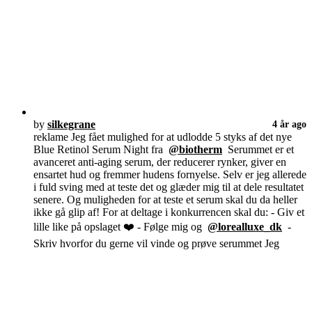
by
silkegrane
4 år ago
reklame Jeg fået mulighed for at udlodde 5 styks af det nye
Blue Retinol Serum Night fra
@biotherm
Serummet er et
avanceret anti-aging serum, der reducerer rynker, giver en
ensartet hud og fremmer hudens fornyelse. Selv er jeg allerede
i fuld sving med at teste det og glæder mig til at dele resultatet
senere. Og muligheden for at teste et serum skal du da heller
ikke gå glip af! For at deltage i konkurrencen skal du: - Giv et
lille like på opslaget ❤️ - Følge mig og
@lorealluxe_dk
-
Skriv hvorfor du gerne vil vinde og prøve serummet Jeg