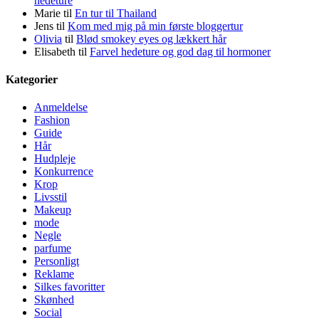
hedeture
Marie
til
En tur til Thailand
Jens
til
Kom med mig på min første bloggertur
Olivia
til
Blød smokey eyes og lækkert hår
Elisabeth
til
Farvel hedeture og god dag til hormoner
Kategorier
Anmeldelse
Fashion
Guide
Hår
Hudpleje
Konkurrence
Krop
Livsstil
Makeup
mode
Negle
parfume
Personligt
Reklame
Silkes favoritter
Skønhed
Social