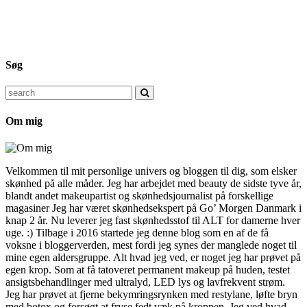
Søg
Search
for:
Om mig
Velkommen til mit personlige univers og bloggen til dig, som elsker
skønhed på alle måder. Jeg har arbejdet med beauty de sidste tyve år,
blandt andet makeupartist og skønhedsjournalist på forskellige
magasiner Jeg har været skønhedsekspert på Go’ Morgen Danmark i
knap 2 år. Nu leverer jeg fast skønhedsstof til ALT for damerne hver
uge. :) Tilbage i 2016 startede jeg denne blog som en af de få
voksne i bloggerverden, mest fordi jeg synes der manglede noget til
mine egen aldersgruppe. Alt hvad jeg ved, er noget jeg har prøvet på
egen krop. Som at få tatoveret permanent makeup på huden, testet
ansigtsbehandlinger med ultralyd, LED lys og lavfrekvent strøm.
Jeg har prøvet at fjerne bekymringsrynken med restylane, løfte bryn
med botox og forsøgt at fryse fedt væk på kroppen. Jeg ved hvad