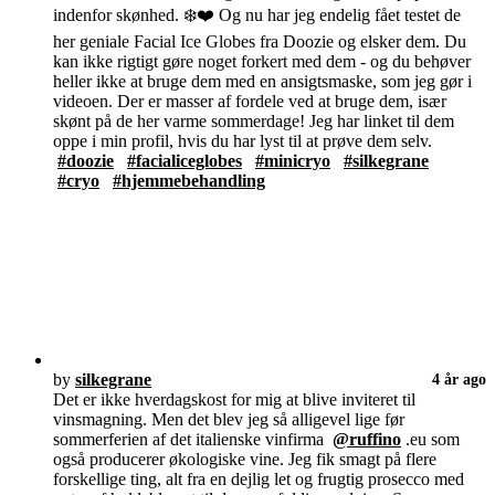
indenfor skønhed. ❄️❤️ Og nu har jeg endelig fået testet de
her geniale Facial Ice Globes fra Doozie og elsker dem. Du
kan ikke rigtigt gøre noget forkert med dem - og du behøver
heller ikke at bruge dem med en ansigtsmaske, som jeg gør i
videoen. Der er masser af fordele ved at bruge dem, især
skønt på de her varme sommerdage! Jeg har linket til dem
oppe i min profil, hvis du har lyst til at prøve dem selv.
#doozie
#facialiceglobes
#minicryo
#silkegrane
#cryo
#hjemmebehandling
by
silkegrane
4 år ago
Det er ikke hverdagskost for mig at blive inviteret til
vinsmagning. Men det blev jeg så alligevel lige før
sommerferien af det italienske vinfirma
@ruffino
.eu som
også producerer økologiske vine. Jeg fik smagt på flere
forskellige ting, alt fra en dejlig let og frugtig prosecco med