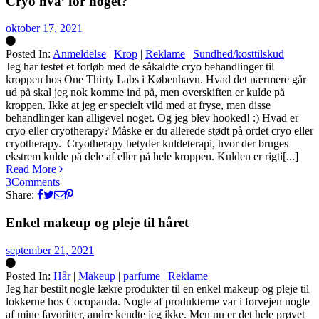
Cryo hva’ for noget?
oktober 17, 2021
Posted In:
Anmeldelse
|
Krop
|
Reklame
|
Sundhed/kosttilskud
Silke
Jeg har testet et forløb med de såkaldte cryo behandlinger til
kroppen hos One Thirty Labs i København. Hvad det nærmere går
ud på skal jeg nok komme ind på, men overskiften er kulde på
kroppen. Ikke at jeg er specielt vild med at fryse, men disse
behandlinger kan alligevel noget. Og jeg blev hooked! :) Hvad er
cryo eller cryotherapy? Måske er du allerede stødt på ordet cryo eller
cryotherapy. Cryotherapy betyder kuldeterapi, hvor der bruges
ekstrem kulde på dele af eller på hele kroppen. Kulden er rigti[...]
Read More
3
Comments
Share:
Enkel makeup og pleje til håret
september 21, 2021
Posted In:
Hår
|
Makeup
|
parfume
|
Reklame
Silke
Jeg har bestilt nogle lækre produkter til en enkel makeup og pleje til
lokkerne hos Cocopanda. Nogle af produkterne var i forvejen nogle
af mine favoritter, andre kendte jeg ikke. Men nu er det hele prøvet