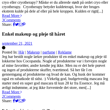
cryo eller cryotherapy? Måske er du allerede stødt på ordet cryo eller
cryotherapy. Cryotherapy betyder kuldeterapi, hvor der bruges
ekstrem kulde på dele af eller på hele kroppen. Kulden er rigti[...]
Read More
3
Comments
Share:
Enkel makeup og pleje til håret
september 21, 2021
Posted In:
Hår
|
Makeup
|
parfume
|
Reklame
Silke
Jeg har bestilt nogle lækre produkter til en enkel makeup og pleje til
lokkerne hos Cocopanda. Nogle af produkterne var i forvejen nogle
af mine favoritter, andre kendte jeg ikke. Men nu er det hele prøvet
og ingen af produkterne skuffer, tværtimod. Så her får I en
gennemgang af produkterne og hvad de kan. Og husk der kommer
også en rabatkode til sidst. :) Virkelig god, budgetvenlig mascara Jeg
starter med en super god mascara til kun 28 kr fra Essence. Jeg må
ærligt indrømme, at jeg ikke forventede det store, men[...]
Read More
2
Comments
Share: