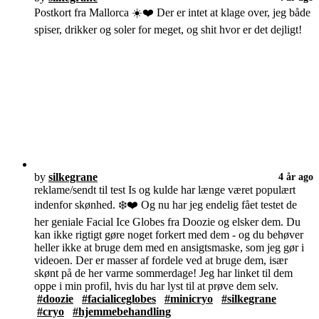
Postkort fra Mallorca ☀️❤️ Der er intet at klage over, jeg både
spiser, drikker og soler for meget, og shit hvor er det dejligt!
by
silkegrane
4 år ago
reklame/sendt til test Is og kulde har længe været populært
indenfor skønhed. ❄️❤️ Og nu har jeg endelig fået testet de
her geniale Facial Ice Globes fra Doozie og elsker dem. Du
kan ikke rigtigt gøre noget forkert med dem - og du behøver
heller ikke at bruge dem med en ansigtsmaske, som jeg gør i
videoen. Der er masser af fordele ved at bruge dem, især
skønt på de her varme sommerdage! Jeg har linket til dem
oppe i min profil, hvis du har lyst til at prøve dem selv.
#doozie
#facialiceglobes
#minicryo
#silkegrane
#cryo
#hjemmebehandling