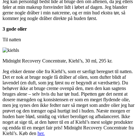
Jeg kan personligt bedst lide at bruge den om aftenen, da jeg ellers
føler at min makeup forsvinder lidt i løbet af dagen. Jeg blander
gerne nogle dråber i min natcreme, og er min hud ekstra tør, så
kommer jeg nogle dråber direkte på huden først.
3 gode olier
Til natten
Midnight Recovery Concentrate, Kiehl’s, 30 ml, 295 kr.
Jeg elsker denne olie fra Kiehl’s, som er særligt beregnet til natten.
Det er nok at bruge nogle få dråber af olien, som dufter blidt af
lavendel (en duft, som jeg først nu er begyndt at værdsætte). Du
behøver ikke at bruge creme ovenpå den, men den kan sagtens
bruges alene – selv hvis du har tør hud. Pipetten gør det nemt at
dosere mængden og konsistensen er som en meget flydende olie,
men jeg synes den ikke fedter nær så meget som andre olier jeg har
prøvet og den trænger også hurtigt ind i huden. Næste morgen er
huden bare blød, smidig og virker beroliget og afbalanceret. Ikke
noget at sige til, at den hører til en af Kiehl’s mest solgte produkter
og endda til en meget fair pris! Midnight Recovery Concentrate fra
Kiehl’s. Køb den
her.