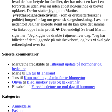
hvad det kan betyde for familier, der har mistet en kær i en
forbrydelse uden svar og uden at det nogensinde er blevet
opklaret. Derfor støtter jeg op om Martins
@retfaerdighedsaktivisten
(som er drabsefterforsker i
politiet) borgerforslag om genetisk slægtsforskning. Læs mere
nedenfor! Jeg har allerede stemt og du kan gøre det samme
via linket oppe i min profil. ❤️ Del endelig! Se hvad Martin
siger her: “Jeg kigger de dræbte i øjnene hver dag. “Jeg har
billeder af dem liggende på mit skrivebord, og hvis vi skal yde
retfærdighed over for
Seneste kommentarer
Margrethe fredskilde
til
Tiltrængt update på hormoner og
hedeture
Marie
til
En tur til Thailand
Jens
til
Kom med mig på min første bloggertur
Olivia
til
Blød smokey eyes og lækkert hår
Elisabeth
til
Farvel hedeture og god dag til hormoner
Kategorier
Anmeldelse
Fashion