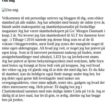
Om mig
Velkommen til mit personlige univers og bloggen til dig, som elsker
skønhed på alle måder. Jeg har arbejdet med beauty de sidste tyve år,
blandt andet makeupartist og skønhedsjournalist på forskellige
magasiner Jeg har været skønhedsekspert på Go’ Morgen Danmark i
knap 2 år. Nu leverer jeg fast skønhedsstof til ALT for damerne hver
uge. :) Tilbage i 2016 startede jeg denne blog som en af de få
voksne i bloggerverden, mest fordi jeg synes der manglede noget til
mine egen aldersgruppe. Alt hvad jeg ved, er noget jeg har prøvet på
egen krop. Som at få tatoveret permanent makeup på huden, testet
ansigtsbehandlinger med ultralyd, LED lys og lavfrekvent strøm.
Jeg har prøvet at fjerne bekymringsrynken med restylane, løfte bryn
med botox og forsøgt at fryse fedt væk på kroppen. Jeg ved hvad
der virker og jeg vil glæde mig til at dele det med dig her. Er du ikke
til skønhed, kan du heldigvis også finde mange andre ting her, for
jeg deler også gerne lidt hverdagsliv med tanker om
overgangsalderen, viser mine tøjkøb, tester sko, gadgets og hvad der
ellers interesserer mig. Helt privat: Til daglig bor jeg i
Charlottenlund sammen med min dejlige datter Carla på 14 år. Jeg er
dårlig til at lave mad, har let til grin, er ærlig, direkte og har begge
ben på jorden.