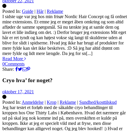
oktober 22, 2021
Posted In:
Guide
|
Hår
|
Reklame
Silke
I sidste uge var jeg hos min frisør Nordic Hair Concept og få ordnet
mine extensions. Et emne jeg er meget åben omkring og som altid
afføder de samme spørgsmål. Så nu tænkte jeg at samle dem og
lavet et lille indlæg om det. :) Derfor bruger jeg extensions Mit eget
hår er ret tyndt og kan højest vokse sig langt til skuldrene uden at
blive for slidt i spidserne. Hvad jeg ikke har brugt af produkter for
mere fylde kan slet ikke beskrives. :D Så jeg har altid drømt om
mere fylde og lidt mere længde. Da jeg for sn[...]
Read More
0
Comments
Share:
Cryo hva’ for noget?
oktober 17, 2021
Posted In:
Anmeldelse
|
Krop
|
Reklame
|
Sundhed/kosttilskud
Silke
Jeg har testet et forløb med de såkaldte cryo behandlinger til
kroppen hos One Thirty Labs i København. Hvad det nærmere går
ud på skal jeg nok komme ind på, men overskiften er kulde på
kroppen. Ikke at jeg er specielt vild med at fryse, men disse
behandlinger kan alligevel noget. Og jeg blev hooked! :) Hvad er