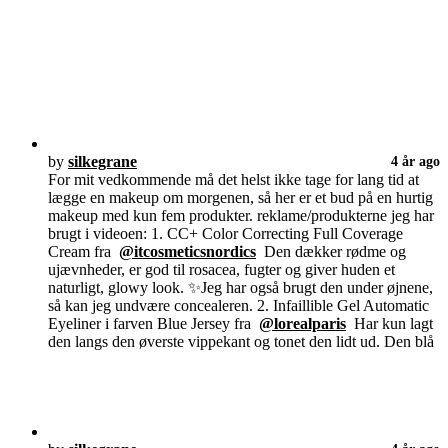
by
silkegrane
4 år ago
For mit vedkommende må det helst ikke tage for lang tid at
lægge en makeup om morgenen, så her er et bud på en hurtig
makeup med kun fem produkter. reklame/produkterne jeg har
brugt i videoen: 1. CC+ Color Correcting Full Coverage
Cream fra
@itcosmeticsnordics
Den dækker rødme og
ujævnheder, er god til rosacea, fugter og giver huden et
naturligt, glowy look. ✨Jeg har også brugt den under øjnene,
så kan jeg undvære concealeren. 2. Infaillible Gel Automatic
Eyeliner i farven Blue Jersey fra
@lorealparis
Har kun lagt
den langs den øverste vippekant og tonet den lidt ud. Den blå