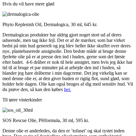
Hvis du vil have mere glød
Phyto Replenish Oil, Dermalogica, 30 ml, 645 kr.
Dermalogicas produkter har aldrig gjort noget stort ud af deres
udseende, men tag ikke fejl. Det er af de mærker, som har virket
bedst på min hud generelt og jeg blev heller ikke skuffet over deres
nye, plantebaserede ansigtsolie. Den bedste måde at bruge denne
fjerlette olie på er at presse den ind i huden, gerne som det første
efter badet. 4-6 dråber er nok til hele ansigtet, men hvis jeg ikke har
tid til at bruge et par minutter på at arbejde den ind i huden, så
blander jeg bare dråberne i min dagcreme. Det jeg virkelig kan se
med denne olie er, at den giver huden er rigtig flot, sund glød, som
holder hele dagen. Olie kan også bruges af dig med sensitiv hud. Vil
du prøve den, så kan den købes
her.
Til tørre vinterkinder
SOS Rescue Olie, PHformula, 30 ml, 595 kr.
Denne olie er anderledes, da den er ’tofaset’ og skal rystet inden