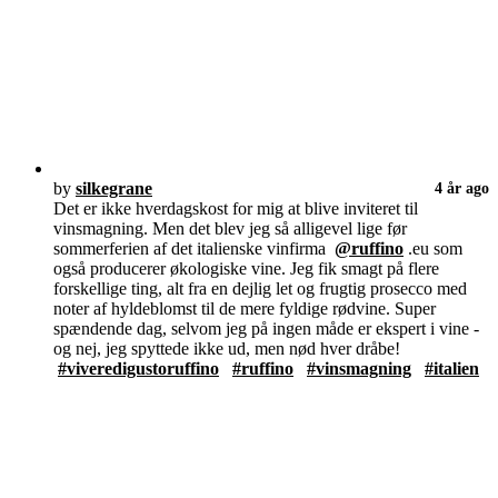
by
silkegrane
4 år ago
Det er ikke hverdagskost for mig at blive inviteret til
vinsmagning. Men det blev jeg så alligevel lige før
sommerferien af det italienske vinfirma
@ruffino
.eu som
også producerer økologiske vine. Jeg fik smagt på flere
forskellige ting, alt fra en dejlig let og frugtig prosecco med
noter af hyldeblomst til de mere fyldige rødvine. Super
spændende dag, selvom jeg på ingen måde er ekspert i vine -
og nej, jeg spyttede ikke ud, men nød hver dråbe!
#viveredigustoruffino
#ruffino
#vinsmagning
#italien