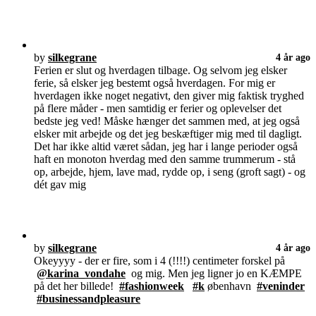
by
silkegrane
4 år ago
Ferien er slut og hverdagen tilbage. Og selvom jeg elsker
ferie, så elsker jeg bestemt også hverdagen. For mig er
hverdagen ikke noget negativt, den giver mig faktisk tryghed
på flere måder - men samtidig er ferier og oplevelser det
bedste jeg ved! Måske hænger det sammen med, at jeg også
elsker mit arbejde og det jeg beskæftiger mig med til dagligt.
Det har ikke altid været sådan, jeg har i lange perioder også
haft en monoton hverdag med den samme trummerum - stå
op, arbejde, hjem, lave mad, rydde op, i seng (groft sagt) - og
dét gav mig
by
silkegrane
4 år ago
Okeyyyy - der er fire, som i 4 (!!!!) centimeter forskel på
@karina_vondahe
og mig. Men jeg ligner jo en KÆMPE
på det her billede!
#fashionweek
#k
øbenhavn
#veninder
#businessandpleasure