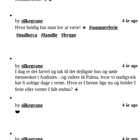
by
silkegrane
4 år ago
Hvor heldig har man lov at være! ☀️
#sommerferie
#mallorca
#familie
#hygge
by
silkegrane
4 år ago
I dag er det farvel og tak til det dejligste hus og søde
mennesker i Andraitx - og videre til Palma, hvor vi stadigvæk
har 6 solrige dage i vente. Hvor er I henne lige nu og holder I
ferie eller venter I lidt endnu? ☀️
by
silkegrane
4 år ago
❤️
by
silkegrane
4 år ago