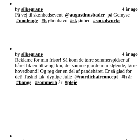
by
silkegrane
4 år ago
På vej til skønhedsevent
@augustinusbader
på Gemyse
#modeuge
#k
øbenhavn
#sk
ønhed
#socialworks
by
silkegrane
4 år ago
Reklame for min frisør! Så kom de tørre sommerspidser af,
håret fik en tiltrængt kur, det samme gjorde min kløende, tørre
hovedbund! Og røg der en del af pandehåret. Er så glad for
det! Tusind tak, dygtige Julie
@nordichairconcept
#h
år
#bangs
#sommerh
år
#pleje