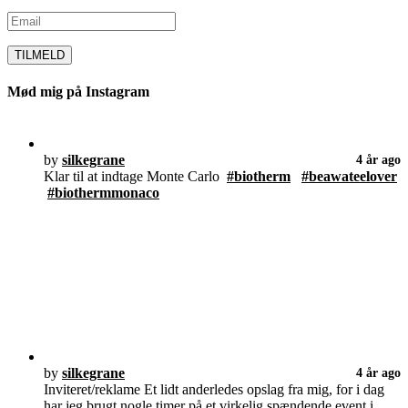
Mød mig på Instagram
by
silkegrane
4 år ago
Klar til at indtage Monte Carlo
#biotherm
#beawateelover
#biothermmonaco
by
silkegrane
4 år ago
Inviteret/reklame Et lidt anderledes opslag fra mig, for i dag
har jeg brugt nogle timer på et virkelig spændende event i