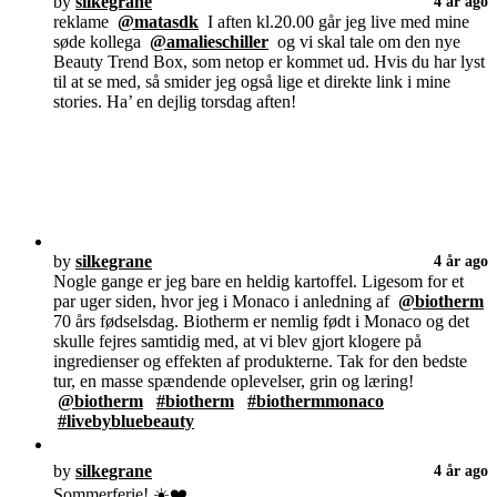
by
silkegrane
4 år ago
reklame
@matasdk
I aften kl.20.00 går jeg live med mine
søde kollega
@amalieschiller
og vi skal tale om den nye
Beauty Trend Box, som netop er kommet ud. Hvis du har lyst
til at se med, så smider jeg også lige et direkte link i mine
stories. Ha’ en dejlig torsdag aften!
by
silkegrane
4 år ago
Nogle gange er jeg bare en heldig kartoffel. Ligesom for et
par uger siden, hvor jeg i Monaco i anledning af
@biotherm
70 års fødselsdag. Biotherm er nemlig født i Monaco og det
skulle fejres samtidig med, at vi blev gjort klogere på
ingredienser og effekten af produkterne. Tak for den bedste
tur, en masse spændende oplevelser, grin og læring!
@biotherm
#biotherm
#biothermmonaco
#livebybluebeauty
by
silkegrane
4 år ago
Sommerferie! ☀️❤️