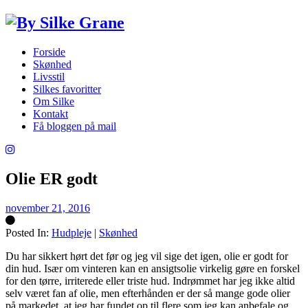
Forside
Skønhed
Livsstil
Silkes favoritter
Om Silke
Kontakt
Få bloggen på mail
Olie ER godt
november 21, 2016
Posted In:
Hudpleje
|
Skønhed
Silke
Du har sikkert hørt det før og jeg vil sige det igen, olie er godt for
din hud. Især om vinteren kan en ansigtsolie virkelig gøre en forskel
for den tørre, irriterede eller triste hud. Indrømmet har jeg ikke altid
selv været fan af olie, men efterhånden er der så mange gode olier
på markedet, at jeg har fundet op til flere som jeg kan anbefale og