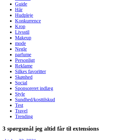
Guide
Hår
Hudpleje
Konkurrence
Krop
Livsstil
Makeup
mode
Negle
parfume
Personligt
Reklame
Silkes favoritter
Skønhed
Social
Sponsoreret indlæg
Style
Sundhed/kosttilskud
Test
Travel
Trending
3 spørgsmål jeg altid får til extensions