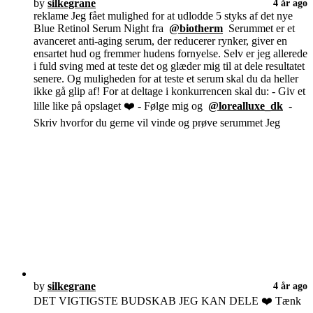
by
silkegrane
4 år ago
reklame Jeg fået mulighed for at udlodde 5 styks af det nye
Blue Retinol Serum Night fra
@biotherm
Serummet er et
avanceret anti-aging serum, der reducerer rynker, giver en
ensartet hud og fremmer hudens fornyelse. Selv er jeg allerede
i fuld sving med at teste det og glæder mig til at dele resultatet
senere. Og muligheden for at teste et serum skal du da heller
ikke gå glip af! For at deltage i konkurrencen skal du: - Giv et
lille like på opslaget ❤️ - Følge mig og
@lorealluxe_dk
-
Skriv hvorfor du gerne vil vinde og prøve serummet Jeg
by
silkegrane
4 år ago
DET VIGTIGSTE BUDSKAB JEG KAN DELE ❤️ Tænk