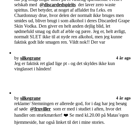
selskab med
@discardedspirits
der laver zero waste
spiritus. Det betyder, at noget af affaldet fra f.eks. en
Chardonnay drue, hvor delen der normalt ikke bruges men
smides ud, bliver brugt i som alkohol i deres Discarded Grape
Skin Vodka. Den giver en helt anden dejlig blid, let
sødmefuld smag og duft af æble og pære. Jeg er, helt ærligt,
normalt SLET ikke til at nyde ren alkohol, men jeg kunne
faktisk godt lide smagen ren. Vildt nok!! Der var
by
silkegrane
4 år ago
Jeg er faktisk ret glad lige pt - og det skyldes ikke kun
vinglasset i hånden!
by
silkegrane
4 år ago
reklame/ Stemningen er allerede god, for i dag har jeg besøg
af søde
@fruviller
som er med i studiet i aften, hvor det
handler om strækmærker! ❤️ Se med kl.20.00 på Matas’egen
hjemmeside, har også linket til det i mine stories.