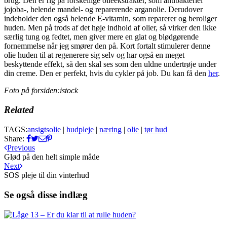
brug. Den er rig på forskellige olieekstrakter, som antibakteriel
jojoba-, helende mandel- og reparerende arganolie. Derudover
indeholder den også helende E-vitamin, som reparerer og beroliger
huden. Men på trods af det høje indhold af olier, så virker den ikke
særlig tung og fedtet, men giver mere en glat og blødgørende
fornemmelse når jeg smører den på. Kort fortalt stimulerer denne
olie huden til at regenerere sig selv og har også en meget
beskyttende effekt, så den skal ses som den uldne undertrøje under
din creme. Den er perfekt, hvis du cykler på job. Du kan få den
her
.
Foto på forsiden:istock
Related
TAGS:
ansigtsolie
|
hudpleje
|
næring
|
olie
|
tør hud
Share:
Previous
Glød på den helt simple måde
Next
SOS pleje til din vinterhud
Se også disse indlæg