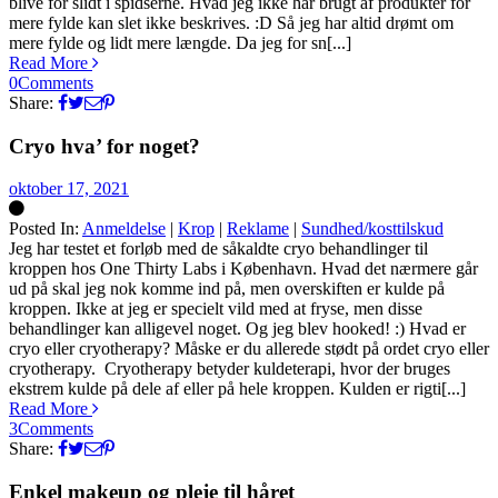
blive for slidt i spidserne. Hvad jeg ikke har brugt af produkter for
mere fylde kan slet ikke beskrives. :D Så jeg har altid drømt om
mere fylde og lidt mere længde. Da jeg for sn[...]
Read More
0
Comments
Share:
Cryo hva’ for noget?
oktober 17, 2021
Posted In:
Anmeldelse
|
Krop
|
Reklame
|
Sundhed/kosttilskud
Silke
Jeg har testet et forløb med de såkaldte cryo behandlinger til
kroppen hos One Thirty Labs i København. Hvad det nærmere går
ud på skal jeg nok komme ind på, men overskiften er kulde på
kroppen. Ikke at jeg er specielt vild med at fryse, men disse
behandlinger kan alligevel noget. Og jeg blev hooked! :) Hvad er
cryo eller cryotherapy? Måske er du allerede stødt på ordet cryo eller
cryotherapy. Cryotherapy betyder kuldeterapi, hvor der bruges
ekstrem kulde på dele af eller på hele kroppen. Kulden er rigti[...]
Read More
3
Comments
Share:
Enkel makeup og pleje til håret