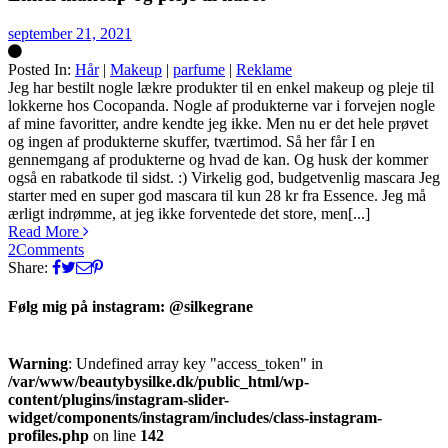
september 21, 2021
Posted In:
Hår
|
Makeup
|
parfume
|
Reklame
Silke
Jeg har bestilt nogle lækre produkter til en enkel makeup og pleje til
lokkerne hos Cocopanda. Nogle af produkterne var i forvejen nogle
af mine favoritter, andre kendte jeg ikke. Men nu er det hele prøvet
og ingen af produkterne skuffer, tværtimod. Så her får I en
gennemgang af produkterne og hvad de kan. Og husk der kommer
også en rabatkode til sidst. :) Virkelig god, budgetvenlig mascara Jeg
starter med en super god mascara til kun 28 kr fra Essence. Jeg må
ærligt indrømme, at jeg ikke forventede det store, men[...]
Read More
2
Comments
Share:
Følg mig på instagram: @silkegrane
Warning
: Undefined array key "access_token" in
/var/www/beautybysilke.dk/public_html/wp-
content/plugins/instagram-slider-
widget/components/instagram/includes/class-instagram-
profiles.php
on line
142