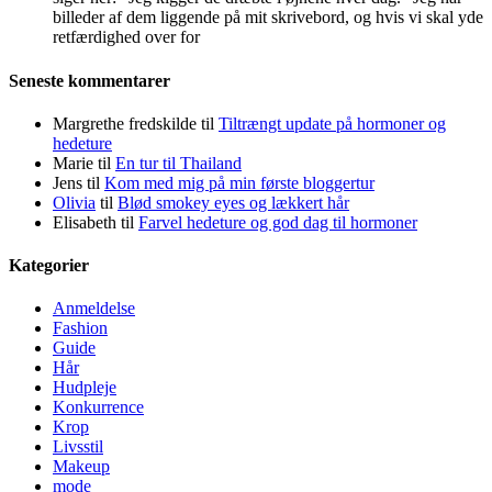
billeder af dem liggende på mit skrivebord, og hvis vi skal yde
retfærdighed over for
Seneste kommentarer
Margrethe fredskilde
til
Tiltrængt update på hormoner og
hedeture
Marie
til
En tur til Thailand
Jens
til
Kom med mig på min første bloggertur
Olivia
til
Blød smokey eyes og lækkert hår
Elisabeth
til
Farvel hedeture og god dag til hormoner
Kategorier
Anmeldelse
Fashion
Guide
Hår
Hudpleje
Konkurrence
Krop
Livsstil
Makeup
mode