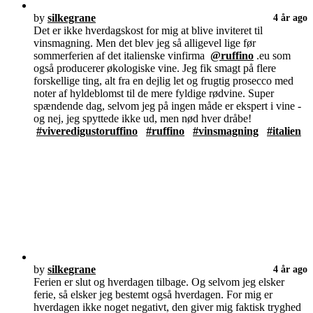
by
silkegrane
4 år ago
Det er ikke hverdagskost for mig at blive inviteret til
vinsmagning. Men det blev jeg så alligevel lige før
sommerferien af det italienske vinfirma
@ruffino
.eu som
også producerer økologiske vine. Jeg fik smagt på flere
forskellige ting, alt fra en dejlig let og frugtig prosecco med
noter af hyldeblomst til de mere fyldige rødvine. Super
spændende dag, selvom jeg på ingen måde er ekspert i vine -
og nej, jeg spyttede ikke ud, men nød hver dråbe!
#viveredigustoruffino
#ruffino
#vinsmagning
#italien
by
silkegrane
4 år ago
Ferien er slut og hverdagen tilbage. Og selvom jeg elsker
ferie, så elsker jeg bestemt også hverdagen. For mig er
hverdagen ikke noget negativt, den giver mig faktisk tryghed