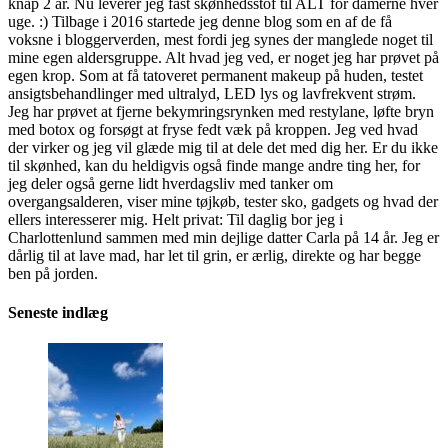
knap 2 år. Nu leverer jeg fast skønhedsstof til ALT for damerne hver
uge. :) Tilbage i 2016 startede jeg denne blog som en af de få
voksne i bloggerverden, mest fordi jeg synes der manglede noget til
mine egen aldersgruppe. Alt hvad jeg ved, er noget jeg har prøvet på
egen krop. Som at få tatoveret permanent makeup på huden, testet
ansigtsbehandlinger med ultralyd, LED lys og lavfrekvent strøm.
Jeg har prøvet at fjerne bekymringsrynken med restylane, løfte bryn
med botox og forsøgt at fryse fedt væk på kroppen. Jeg ved hvad
der virker og jeg vil glæde mig til at dele det med dig her. Er du ikke
til skønhed, kan du heldigvis også finde mange andre ting her, for
jeg deler også gerne lidt hverdagsliv med tanker om
overgangsalderen, viser mine tøjkøb, tester sko, gadgets og hvad der
ellers interesserer mig. Helt privat: Til daglig bor jeg i
Charlottenlund sammen med min dejlige datter Carla på 14 år. Jeg er
dårlig til at lave mad, har let til grin, er ærlig, direkte og har begge
ben på jorden.
Seneste indlæg