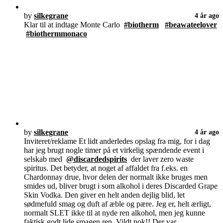
by
silkegrane
4 år ago
Klar til at indtage Monte Carlo
#biotherm
#beawateelover
#biothermmonaco
by
silkegrane
4 år ago
Inviteret/reklame Et lidt anderledes opslag fra mig, for i dag
har jeg brugt nogle timer på et virkelig spændende event i
selskab med
@discardedspirits
der laver zero waste
spiritus. Det betyder, at noget af affaldet fra f.eks. en
Chardonnay drue, hvor delen der normalt ikke bruges men
smides ud, bliver brugt i som alkohol i deres Discarded Grape
Skin Vodka. Den giver en helt anden dejlig blid, let
sødmefuld smag og duft af æble og pære. Jeg er, helt ærligt,
normalt SLET ikke til at nyde ren alkohol, men jeg kunne
faktisk godt lide smagen ren. Vildt nok!! Der var