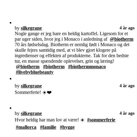
by
silkegrane
4 år ago
Nogle gange er jeg bare en heldig kartoffel. Ligesom for et
par uger siden, hvor jeg i Monaco i anledning af
@biotherm
70 års fødselsdag. Biotherm er nemlig født i Monaco og det
skulle fejres samtidig med, at vi blev gjort klogere på
ingredienser og effekten af produkterne. Tak for den bedste
tur, en masse spændende oplevelser, grin og læring!
@biotherm
#biotherm
#biothermmonaco
#livebybluebeauty
by
silkegrane
4 år ago
Sommerferie! ☀️❤️
by
silkegrane
4 år ago
Hvor heldig har man lov at være! ☀️
#sommerferie
#mallorca
#familie
#hygge