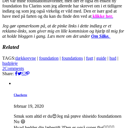
Det var mine foundationfavoritter, men der er også en enkelt ny
foundation fra Clarins som jeg allerede har skrevet om i et tidligere
indlæg og som jeg også virkelig er vild med. Den er især god at
have med på farten og du kan du finde den ved at
klikke her.
Jeg gør opmærksom på, at de pinke links i dette indlæg er et
reklame-links, som giver mig en lille kommision og hjælp til mig for
at holde bloggen i gang. Læs mere om det under
Om Silke.
Related
TAGS:
dækkeevne
|
foundation
|
foundations
|
fugt
|
guide
|
hud
|
hudpleje
2
Comments
Share:
Charlotte
februar 19, 2020
Smuk som altid er du😍Jeg må prøve shiseido foundationen
Nu 😄
Hvad hedder din læbestift ?Den er også super flot👍🏻👍🏻