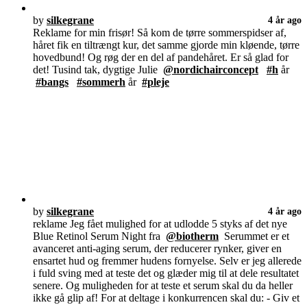
by
silkegrane
4 år ago
Reklame for min frisør! Så kom de tørre sommerspidser af,
håret fik en tiltrængt kur, det samme gjorde min kløende, tørre
hovedbund! Og røg der en del af pandehåret. Er så glad for
det! Tusind tak, dygtige Julie
@nordichairconcept
#h
år
#bangs
#sommerh
år
#pleje
by
silkegrane
4 år ago
reklame Jeg fået mulighed for at udlodde 5 styks af det nye
Blue Retinol Serum Night fra
@biotherm
Serummet er et
avanceret anti-aging serum, der reducerer rynker, giver en
ensartet hud og fremmer hudens fornyelse. Selv er jeg allerede
i fuld sving med at teste det og glæder mig til at dele resultatet
senere. Og muligheden for at teste et serum skal du da heller
ikke gå glip af! For at deltage i konkurrencen skal du: - Giv et