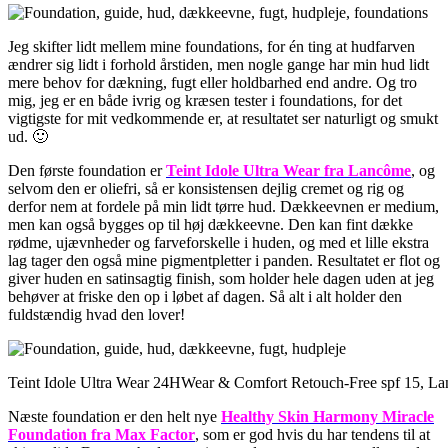
Jeg skifter lidt mellem mine foundations, for én ting at hudfarven
ændrer sig lidt i forhold årstiden, men nogle gange har min hud lidt
mere behov for dækning, fugt eller holdbarhed end andre. Og tro
mig, jeg er en både ivrig og kræsen tester i foundations, for det
vigtigste for mit vedkommende er, at resultatet ser naturligt og smukt
ud. 🙂
Den første foundation er
Teint Idole Ultra Wear fra Lancôme
, og
selvom den er oliefri, så er konsistensen dejlig cremet og rig og
derfor nem at fordele på min lidt tørre hud. Dækkeevnen er medium,
men kan også bygges op til høj dækkeevne. Den kan fint dække
rødme, ujævnheder og farveforskelle i huden, og med et lille ekstra
lag tager den også mine pigmentpletter i panden. Resultatet er flot og
giver huden en satinsagtig finish, som holder hele dagen uden at jeg
behøver at friske den op i løbet af dagen. Så alt i alt holder den
fuldstændig hvad den lover!
Teint Idole Ultra Wear 24HWear & Comfort Retouch-Free spf 15, La
Næste foundation er den helt nye
Healthy Skin Harmony Miracle
Foundation fra Max Factor
, som er god hvis du har tendens til at