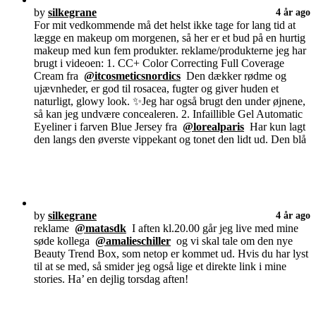
by
silkegrane
4 år ago
For mit vedkommende må det helst ikke tage for lang tid at
lægge en makeup om morgenen, så her er et bud på en hurtig
makeup med kun fem produkter. reklame/produkterne jeg har
brugt i videoen: 1. CC+ Color Correcting Full Coverage
Cream fra
@itcosmeticsnordics
Den dækker rødme og
ujævnheder, er god til rosacea, fugter og giver huden et
naturligt, glowy look. ✨Jeg har også brugt den under øjnene,
så kan jeg undvære concealeren. 2. Infaillible Gel Automatic
Eyeliner i farven Blue Jersey fra
@lorealparis
Har kun lagt
den langs den øverste vippekant og tonet den lidt ud. Den blå
by
silkegrane
4 år ago
reklame
@matasdk
I aften kl.20.00 går jeg live med mine
søde kollega
@amalieschiller
og vi skal tale om den nye
Beauty Trend Box, som netop er kommet ud. Hvis du har lyst
til at se med, så smider jeg også lige et direkte link i mine
stories. Ha’ en dejlig torsdag aften!