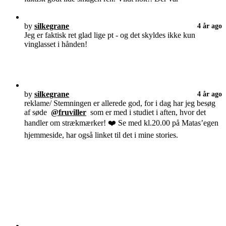
by
silkegrane
4 år ago
Jeg er faktisk ret glad lige pt - og det skyldes ikke kun
vinglasset i hånden!
by
silkegrane
4 år ago
reklame/ Stemningen er allerede god, for i dag har jeg besøg
af søde
@fruviller
som er med i studiet i aften, hvor det
handler om strækmærker! ❤️ Se med kl.20.00 på Matas’egen
hjemmeside, har også linket til det i mine stories.