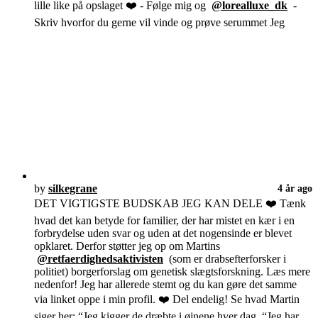
lille like på opslaget ❤️ - Følge mig og
@lorealluxe_dk
-
Skriv hvorfor du gerne vil vinde og prøve serummet Jeg
by
silkegrane
4 år ago
DET VIGTIGSTE BUDSKAB JEG KAN DELE ❤️ Tænk
hvad det kan betyde for familier, der har mistet en kær i en
forbrydelse uden svar og uden at det nogensinde er blevet
opklaret. Derfor støtter jeg op om Martins
@retfaerdighedsaktivisten
(som er drabsefterforsker i
politiet) borgerforslag om genetisk slægtsforskning. Læs mere
nedenfor! Jeg har allerede stemt og du kan gøre det samme
via linket oppe i min profil. ❤️ Del endelig! Se hvad Martin
siger her: “Jeg kigger de dræbte i øjnene hver dag. “Jeg har