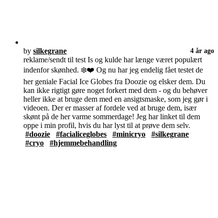
by
silkegrane
4 år ago
reklame/sendt til test Is og kulde har længe været populært
indenfor skønhed. ❄️❤️ Og nu har jeg endelig fået testet de
her geniale Facial Ice Globes fra Doozie og elsker dem. Du
kan ikke rigtigt gøre noget forkert med dem - og du behøver
heller ikke at bruge dem med en ansigtsmaske, som jeg gør i
videoen. Der er masser af fordele ved at bruge dem, især
skønt på de her varme sommerdage! Jeg har linket til dem
oppe i min profil, hvis du har lyst til at prøve dem selv.
#doozie
#facialiceglobes
#minicryo
#silkegrane
#cryo
#hjemmebehandling