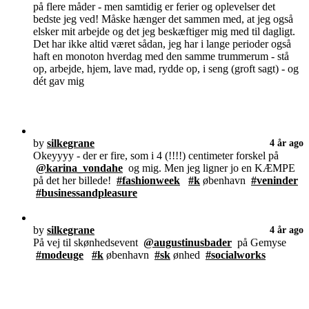
på flere måder - men samtidig er ferier og oplevelser det
bedste jeg ved! Måske hænger det sammen med, at jeg også
elsker mit arbejde og det jeg beskæftiger mig med til dagligt.
Det har ikke altid været sådan, jeg har i lange perioder også
haft en monoton hverdag med den samme trummerum - stå
op, arbejde, hjem, lave mad, rydde op, i seng (groft sagt) - og
dét gav mig
by
silkegrane
4 år ago
Okeyyyy - der er fire, som i 4 (!!!!) centimeter forskel på
@karina_vondahe
og mig. Men jeg ligner jo en KÆMPE
på det her billede!
#fashionweek
#k
øbenhavn
#veninder
#businessandpleasure
by
silkegrane
4 år ago
På vej til skønhedsevent
@augustinusbader
på Gemyse
#modeuge
#k
øbenhavn
#sk
ønhed
#socialworks