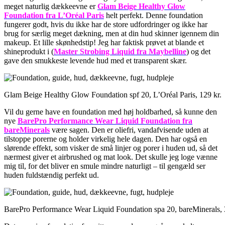
meget naturlig dækkeevne er
Glam Beige Healthy Glow
Foundation fra L’Oréal Paris
helt perfekt. Denne foundation
fungerer godt, hvis du ikke har de store udfordringer og ikke har
brug for særlig meget dækning, men at din hud skinner igennem din
makeup. Et lille skønhedstip! Jeg har faktisk prøvet at blande et
shineprodukt i (
M
aster Strobing Liquid fra Maybelline
) og det
gave den smukkeste levende hud med et transparent skær.
Glam Beige Healthy Glow Foundation spf 20, L’Oréal Paris, 129 kr.
Vil du gerne have en foundation med høj holdbarhed, så kunne den
nye
BarePro Performance Wear Liquid Foundation fra
bareMinerals
være sagen. Den er oliefri, vandafvisende uden at
tilstoppe porerne og holder virkelig hele dagen. Den har også en
slørende effekt, som visker de små linjer og porer i huden ud, så det
nærmest giver et airbrushed og mat look. Det skulle jeg loge vænne
mig til, for det bliver en smule mindre naturligt – til gengæld ser
huden fuldstændig perfekt ud.
BarePro Performance Wear Liquid Foundation spa 20, bareMinerals, 