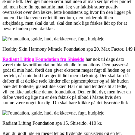
skinne lidt. Den gør huden semi-mat uden at man ser tør eller pudret
ud, men bare fin og naturlig mat. Jeg var faktisk super positiv
overrasket over den lækre, lette konsistens og hvor fin den ligger på
huden. Dækkeevnen er let til medium, den holder ok til en
arbejdsdag, men skal du ud, skal den nok lige friskes lidt op for at
bevare huden pænt dækket.
Healthy Skin Harmony Miracle Foundation spa 20, Max Factor, 149 k
Radiant Lifting Foundation fra Shiseido
har nok til dags dato
været min favoritfoundation blandt alle foundations. Den passer så
godt til min hud, fordi den giver ekstremt meget fugt til huden og er
perfekt, når min hud trænger til lidt mere dækning. Der skal kun få
dråber til at dække røde kinder eller pigmentpletter og så får huden
bare det flotteste, glansfulde skær. Har din hud tendens til at fedte,
vil jeg ikke anbefale denne foundation. Den er lidt dyr, men hver en
dråbe værd og lige nu er den faktisk på tilbud i Matas hvis den
kunne være noget for dig. Du skal bare klikke på det lyserøde link.
Radiant Lifting Foundation spa 15, Shiseido, 410 kr.
Kan du godt lide en meget let og flydende konsistens og en let,