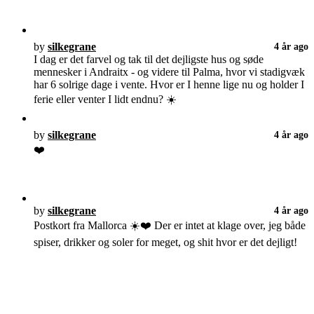
by
silkegrane
4 år ago
I dag er det farvel og tak til det dejligste hus og søde
mennesker i Andraitx - og videre til Palma, hvor vi stadigvæk
har 6 solrige dage i vente. Hvor er I henne lige nu og holder I
ferie eller venter I lidt endnu? ☀️
by
silkegrane
4 år ago
❤️
by
silkegrane
4 år ago
Postkort fra Mallorca ☀️❤️ Der er intet at klage over, jeg både
spiser, drikker og soler for meget, og shit hvor er det dejligt!