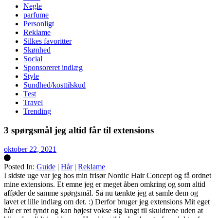
Negle
parfume
Personligt
Reklame
Silkes favoritter
Skønhed
Social
Sponsoreret indlæg
Style
Sundhed/kosttilskud
Test
Travel
Trending
3 spørgsmål jeg altid får til extensions
oktober 22, 2021
Posted In:
Guide
|
Hår
|
Reklame
Silke
I sidste uge var jeg hos min frisør Nordic Hair Concept og få ordnet
mine extensions. Et emne jeg er meget åben omkring og som altid
afføder de samme spørgsmål. Så nu tænkte jeg at samle dem og
lavet et lille indlæg om det. :) Derfor bruger jeg extensions Mit eget
hår er ret tyndt og kan højest vokse sig langt til skuldrene uden at