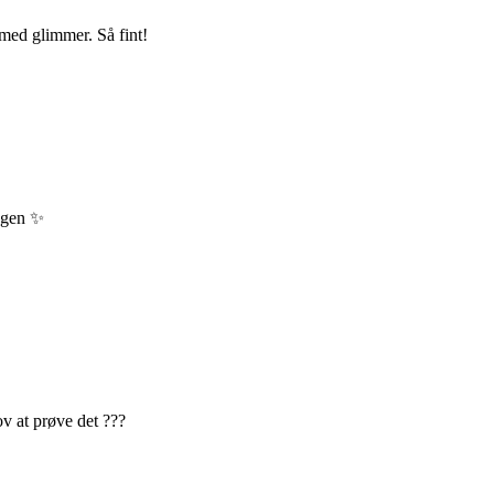
 med glimmer. Så fint!
dagen ✨
ov at prøve det ???