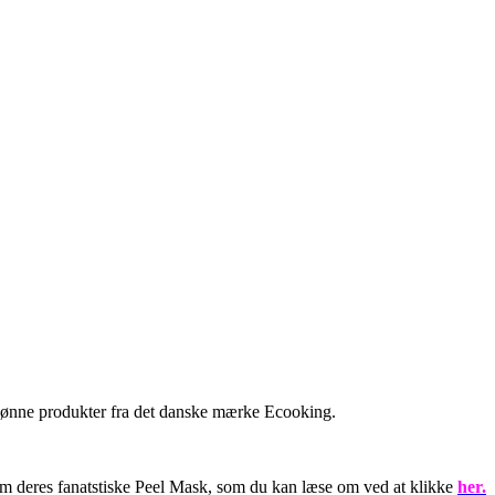
 skønne produkter fra det danske mærke Ecooking.
 om deres fanatstiske Peel Mask, som du kan læse om ved at klikke
her.