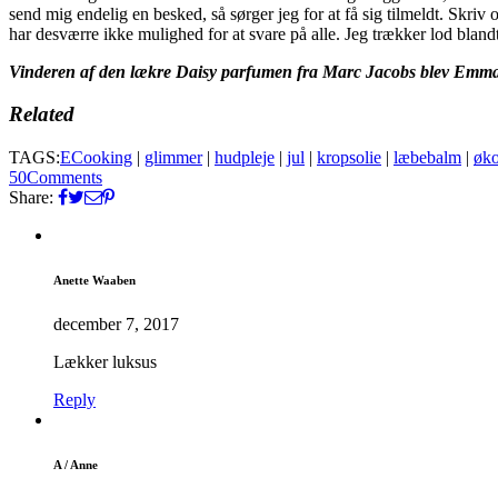
send mig endelig en besked, så sørger jeg for at få sig tilmeldt. Skri
har desværre ikke mulighed for at svare på alle. Jeg trækker lod blan
Vinderen af den lækre Daisy parfumen fra Marc Jacobs blev Emma Ha
Related
TAGS:
ECooking
|
glimmer
|
hudpleje
|
jul
|
kropsolie
|
læbebalm
|
øko
50
Comments
Share:
Anette Waaben
december 7, 2017
Lækker luksus
Reply
A / Anne