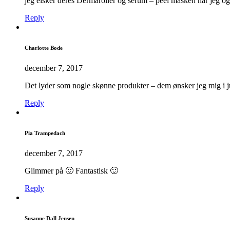
jeg elsker deres Dermaroller og serum – peel masken har jeg ogs
Reply
Charlotte Bode
december 7, 2017
Det lyder som nogle skønne produkter – dem ønsker jeg mig i j
Reply
Pia Trampedach
december 7, 2017
Glimmer på 🙂 Fantastisk 🙂
Reply
Susanne Dall Jensen