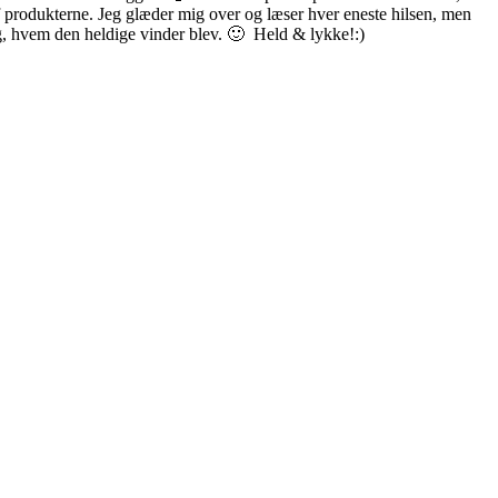
 af produkterne. Jeg glæder mig over og læser hver eneste hilsen, men
æg, hvem den heldige vinder blev. 🙂 Held & lykke!:)