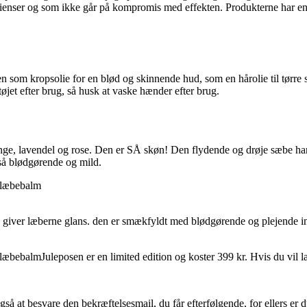
dienser og som ikke går på kompromis med effekten. Produkterne har en 
ien som kropsolie for en blød og skinnende hud, som en hårolie til tørre s
øjet efter brug, så husk at vaske hænder efter brug.
nge, lavendel og rose. Den er SÅ skøn! Den flydende og drøje sæbe har 
så blødgørende og mild.
 giver læberne glans. den er smækfyldt med blødgørende og plejende in
Juleposen er en limited edition og koster 399 kr. Hvis du v
gså at besvare den bekræftelsesmail, du får efterfølgende, for ellers er