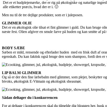
Det er et hudplejemærke, der er rig på økologiske og naturlige ingre
alle etiketter præcis, hvad der er i. 🙂
Men nu til de tre dejlige produkter, som er i juleposen.
GLIMMER OLIE
Det er en økologisk olie tilsat et fint glimmer i guld. Du kan bruge ol
næste fest. Olien afgiver en smule farve på huden og kan smitte af på t
BODY SÆBE
Sæben er mild, rensende og efterlader huden med en frisk duft af ora
egenskab. Du kan faktisk også bruge den som shampoo, fordi den er 
LIP BALM GLIMMER
Og så er der den fine læbebalm med glimmer, som plejer, beskytter og
bivoks, økologisk E-Vitmain og økologisk sheasmør.
Sådan deltager du i konkurrencen
For at deltage i konkurrencen skal du tilmelde dig bloggen her, husk o