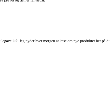
å prøvet og den er fantastisk
ulegave ✨?. Jeg nyder hver morgen at læse om nye produkter her på din