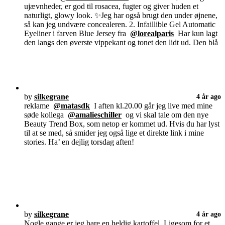
ujævnheder, er god til rosacea, fugter og giver huden et
naturligt, glowy look. ✨Jeg har også brugt den under øjnene,
så kan jeg undvære concealeren. 2. Infaillible Gel Automatic
Eyeliner i farven Blue Jersey fra
@lorealparis
Har kun lagt
den langs den øverste vippekant og tonet den lidt ud. Den blå
by
silkegrane
4 år ago
reklame
@matasdk
I aften kl.20.00 går jeg live med mine
søde kollega
@amalieschiller
og vi skal tale om den nye
Beauty Trend Box, som netop er kommet ud. Hvis du har lyst
til at se med, så smider jeg også lige et direkte link i mine
stories. Ha’ en dejlig torsdag aften!
by
silkegrane
4 år ago
Nogle gange er jeg bare en heldig kartoffel. Ligesom for et