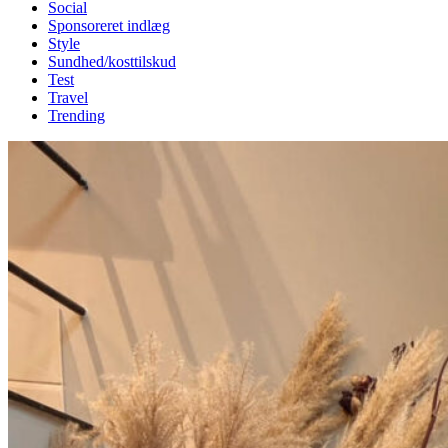
Social
Sponsoreret indlæg
Style
Sundhed/kosttilskud
Test
Travel
Trending