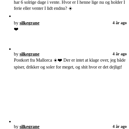
har 6 solrige dage i vente. Hvor er I henne lige nu og holder I
ferie eller venter I lidt endnu? ☀️
by
silkegrane
4 år ago
❤️
by
silkegrane
4 år ago
Postkort fra Mallorca ☀️❤️ Der er intet at klage over, jeg både
spiser, drikker og soler for meget, og shit hvor er det dejligt!
by
silkegrane
4 år ago