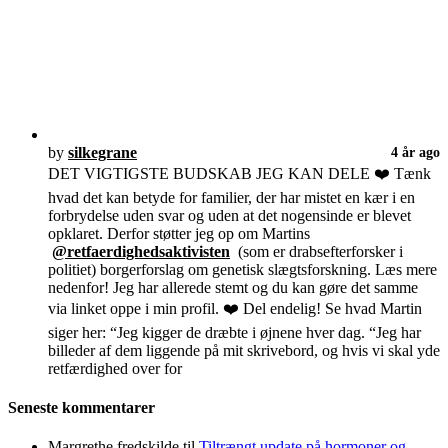
by
silkegrane
4 år ago
DET VIGTIGSTE BUDSKAB JEG KAN DELE ❤️ Tænk
hvad det kan betyde for familier, der har mistet en kær i en
forbrydelse uden svar og uden at det nogensinde er blevet
opklaret. Derfor støtter jeg op om Martins
@retfaerdighedsaktivisten
(som er drabsefterforsker i
politiet) borgerforslag om genetisk slægtsforskning. Læs mere
nedenfor! Jeg har allerede stemt og du kan gøre det samme
via linket oppe i min profil. ❤️ Del endelig! Se hvad Martin
siger her: “Jeg kigger de dræbte i øjnene hver dag. “Jeg har
billeder af dem liggende på mit skrivebord, og hvis vi skal yde
retfærdighed over for
Seneste kommentarer
Margrethe fredskilde
til
Tiltrængt update på hormoner og