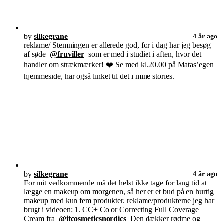
by
silkegrane
4 år ago
reklame/ Stemningen er allerede god, for i dag har jeg besøg
af søde
@fruviller
som er med i studiet i aften, hvor det
handler om strækmærker! ❤️ Se med kl.20.00 på Matas’egen
hjemmeside, har også linket til det i mine stories.
by
silkegrane
4 år ago
For mit vedkommende må det helst ikke tage for lang tid at
lægge en makeup om morgenen, så her er et bud på en hurtig
makeup med kun fem produkter. reklame/produkterne jeg har
brugt i videoen: 1. CC+ Color Correcting Full Coverage
Cream fra
@itcosmeticsnordics
Den dækker rødme og