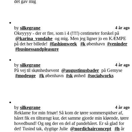
dét gav mig
by
silkegrane
4 år ago
Okeyyyy - der er fire, som i 4 (!!!!) centimeter forskel på
@karina_vondahe
og mig. Men jeg ligner jo en KÆMPE
på det her billede!
#fashionweek
#k
øbenhavn
#veninder
#businessandpleasure
by
silkegrane
4 år ago
På vej til skønhedsevent
@augustinusbader
på Gemyse
#modeuge
#k
øbenhavn
#sk
ønhed
#socialworks
by
silkegrane
4 år ago
Reklame for min frisør! Så kom de tørre sommerspidser af,
håret fik en tiltrængt kur, det samme gjorde min kløende, tørre
hovedbund! Og røg der en del af pandehåret. Er så glad for
det! Tusind tak, dygtige Julie
@nordichairconcept
#h
år