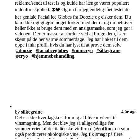
reklame/sendt til test Is og kulde har længe været populært
indenfor skønhed. ❄️❤️ Og nu har jeg endelig fået testet de
her geniale Facial Ice Globes fra Doozie og elsker dem. Du
kan ikke rigtigt gøre noget forkert med dem - og du behøver
heller ikke at bruge dem med en ansigtsmaske, som jeg gør i
videoen. Der er masser af fordele ved at bruge dem, især
skønt på de her varme sommerdage! Jeg har linket til dem
oppe i min profil, hvis du har lyst til at prøve dem selv.
#doozie
#facialiceglobes
#minicryo
#silkegrane
#cryo
#hjemmebehandling
by
silkegrane
4 år ago
Det er ikke hverdagskost for mig at blive inviteret til
vinsmagning. Men det blev jeg så alligevel lige før
sommerferien af det italienske vinfirma
@ruffino
.eu som
også producerer økologiske vine. Jeg fik smagt på flere