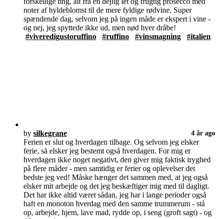
forskellige ting, alt fra en dejlig let og frugtig prosecco med
noter af hyldeblomst til de mere fyldige rødvine. Super
spændende dag, selvom jeg på ingen måde er ekspert i vine -
og nej, jeg spyttede ikke ud, men nød hver dråbe!
#viveredigustoruffino
#ruffino
#vinsmagning
#italien
by
silkegrane
4 år ago
Ferien er slut og hverdagen tilbage. Og selvom jeg elsker
ferie, så elsker jeg bestemt også hverdagen. For mig er
hverdagen ikke noget negativt, den giver mig faktisk tryghed
på flere måder - men samtidig er ferier og oplevelser det
bedste jeg ved! Måske hænger det sammen med, at jeg også
elsker mit arbejde og det jeg beskæftiger mig med til dagligt.
Det har ikke altid været sådan, jeg har i lange perioder også
haft en monoton hverdag med den samme trummerum - stå
op, arbejde, hjem, lave mad, rydde op, i seng (groft sagt) - og