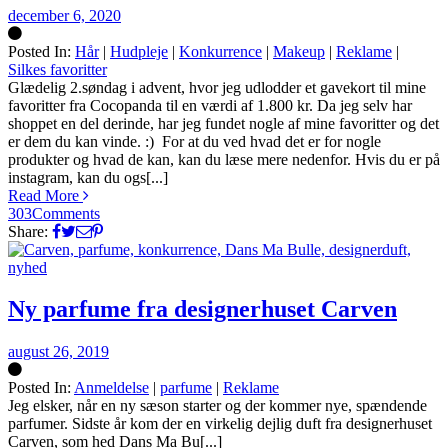
december 6, 2020
Posted In:
Hår
|
Hudpleje
|
Konkurrence
|
Makeup
|
Reklame
|
Silkes favoritter
Silke
Glædelig 2.søndag i advent, hvor jeg udlodder et gavekort til mine
favoritter fra Cocopanda til en værdi af 1.800 kr. Da jeg selv har
shoppet en del derinde, har jeg fundet nogle af mine favoritter og det
er dem du kan vinde. :) For at du ved hvad det er for nogle
produkter og hvad de kan, kan du læse mere nedenfor. Hvis du er på
instagram, kan du ogs[...]
Read More
303
Comments
Share:
Ny parfume fra designerhuset Carven
august 26, 2019
Posted In:
Anmeldelse
|
parfume
|
Reklame
Silke
Jeg elsker, når en ny sæson starter og der kommer nye, spændende
parfumer. Sidste år kom der en virkelig dejlig duft fra designerhuset
Carven, som hed Dans Ma Bu[...]