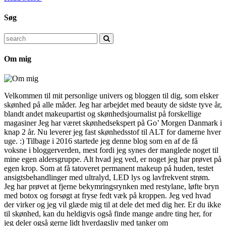
Søg
Search
for:
Om mig
Velkommen til mit personlige univers og bloggen til dig, som elsker
skønhed på alle måder. Jeg har arbejdet med beauty de sidste tyve år,
blandt andet makeupartist og skønhedsjournalist på forskellige
magasiner Jeg har været skønhedsekspert på Go’ Morgen Danmark i
knap 2 år. Nu leverer jeg fast skønhedsstof til ALT for damerne hver
uge. :) Tilbage i 2016 startede jeg denne blog som en af de få
voksne i bloggerverden, mest fordi jeg synes der manglede noget til
mine egen aldersgruppe. Alt hvad jeg ved, er noget jeg har prøvet på
egen krop. Som at få tatoveret permanent makeup på huden, testet
ansigtsbehandlinger med ultralyd, LED lys og lavfrekvent strøm.
Jeg har prøvet at fjerne bekymringsrynken med restylane, løfte bryn
med botox og forsøgt at fryse fedt væk på kroppen. Jeg ved hvad
der virker og jeg vil glæde mig til at dele det med dig her. Er du ikke
til skønhed, kan du heldigvis også finde mange andre ting her, for
jeg deler også gerne lidt hverdagsliv med tanker om