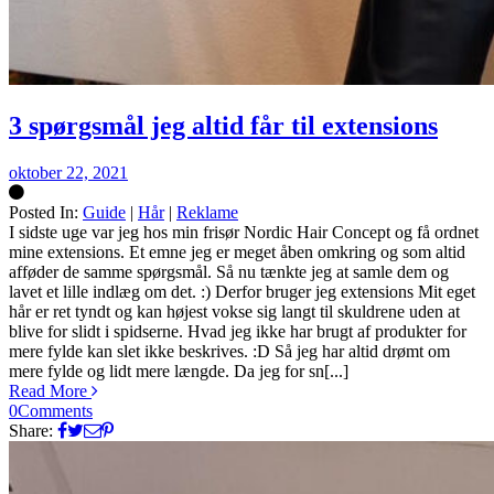
3 spørgsmål jeg altid får til extensions
oktober 22, 2021
Posted In:
Guide
|
Hår
|
Reklame
Silke
I sidste uge var jeg hos min frisør Nordic Hair Concept og få ordnet
mine extensions. Et emne jeg er meget åben omkring og som altid
afføder de samme spørgsmål. Så nu tænkte jeg at samle dem og
lavet et lille indlæg om det. :) Derfor bruger jeg extensions Mit eget
hår er ret tyndt og kan højest vokse sig langt til skuldrene uden at
blive for slidt i spidserne. Hvad jeg ikke har brugt af produkter for
mere fylde kan slet ikke beskrives. :D Så jeg har altid drømt om
mere fylde og lidt mere længde. Da jeg for sn[...]
Read More
0
Comments
Share: