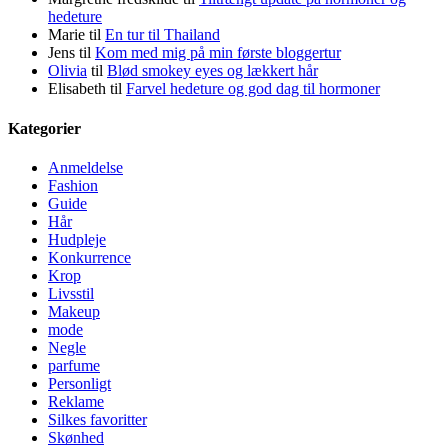
hedeture
Marie
til
En tur til Thailand
Jens
til
Kom med mig på min første bloggertur
Olivia
til
Blød smokey eyes og lækkert hår
Elisabeth
til
Farvel hedeture og god dag til hormoner
Kategorier
Anmeldelse
Fashion
Guide
Hår
Hudpleje
Konkurrence
Krop
Livsstil
Makeup
mode
Negle
parfume
Personligt
Reklame
Silkes favoritter
Skønhed