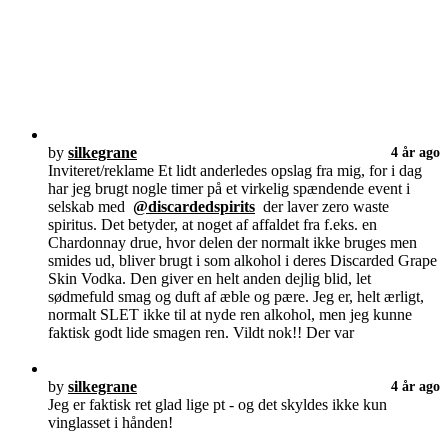
by
silkegrane
4 år ago
Inviteret/reklame Et lidt anderledes opslag fra mig, for i dag
har jeg brugt nogle timer på et virkelig spændende event i
selskab med
@discardedspirits
der laver zero waste
spiritus. Det betyder, at noget af affaldet fra f.eks. en
Chardonnay drue, hvor delen der normalt ikke bruges men
smides ud, bliver brugt i som alkohol i deres Discarded Grape
Skin Vodka. Den giver en helt anden dejlig blid, let
sødmefuld smag og duft af æble og pære. Jeg er, helt ærligt,
normalt SLET ikke til at nyde ren alkohol, men jeg kunne
faktisk godt lide smagen ren. Vildt nok!! Der var
by
silkegrane
4 år ago
Jeg er faktisk ret glad lige pt - og det skyldes ikke kun
vinglasset i hånden!