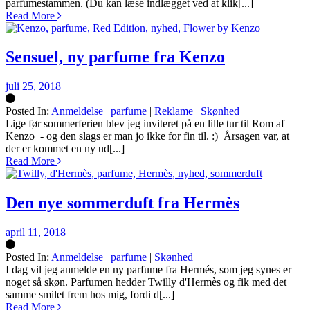
parfumestammen. (Du kan læse indlægget ved at klik[...]
Read More
Sensuel, ny parfume fra Kenzo
juli 25, 2018
Posted In:
Anmeldelse
|
parfume
|
Reklame
|
Skønhed
Silke
Lige før sommerferien blev jeg inviteret på en lille tur til Rom af
Kenzo - og den slags er man jo ikke for fin til. :) Årsagen var, at
der er kommet en ny ud[...]
Read More
Den nye sommerduft fra Hermès
april 11, 2018
Posted In:
Anmeldelse
|
parfume
|
Skønhed
Silke
I dag vil jeg anmelde en ny parfume fra Hermés, som jeg synes er
noget så skøn. Parfumen hedder Twilly d'Hermès og fik med det
samme smilet frem hos mig, fordi d[...]
Read More