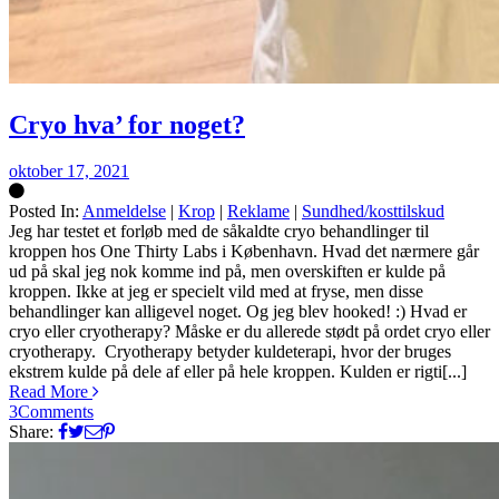
Cryo hva’ for noget?
oktober 17, 2021
Posted In:
Anmeldelse
|
Krop
|
Reklame
|
Sundhed/kosttilskud
Silke
Jeg har testet et forløb med de såkaldte cryo behandlinger til
kroppen hos One Thirty Labs i København. Hvad det nærmere går
ud på skal jeg nok komme ind på, men overskiften er kulde på
kroppen. Ikke at jeg er specielt vild med at fryse, men disse
behandlinger kan alligevel noget. Og jeg blev hooked! :) Hvad er
cryo eller cryotherapy? Måske er du allerede stødt på ordet cryo eller
cryotherapy. Cryotherapy betyder kuldeterapi, hvor der bruges
ekstrem kulde på dele af eller på hele kroppen. Kulden er rigti[...]
Read More
3
Comments
Share: