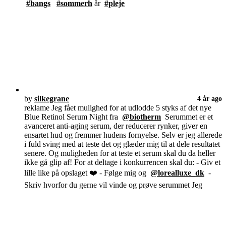
#bangs
#sommerh
år
#pleje
by
silkegrane
4 år ago
reklame Jeg fået mulighed for at udlodde 5 styks af det nye
Blue Retinol Serum Night fra
@biotherm
Serummet er et
avanceret anti-aging serum, der reducerer rynker, giver en
ensartet hud og fremmer hudens fornyelse. Selv er jeg allerede
i fuld sving med at teste det og glæder mig til at dele resultatet
senere. Og muligheden for at teste et serum skal du da heller
ikke gå glip af! For at deltage i konkurrencen skal du: - Giv et
lille like på opslaget ❤️ - Følge mig og
@lorealluxe_dk
-
Skriv hvorfor du gerne vil vinde og prøve serummet Jeg