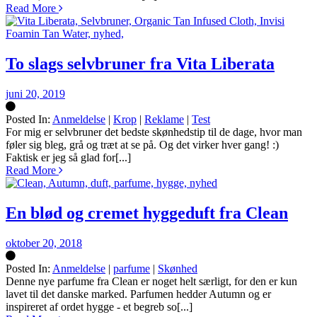
Read More
To slags selvbruner fra Vita Liberata
juni 20, 2019
Posted In:
Anmeldelse
|
Krop
|
Reklame
|
Test
Silke
For mig er selvbruner det bedste skønhedstip til de dage, hvor man
føler sig bleg, grå og træt at se på. Og det virker hver gang! :)
Faktisk er jeg så glad for[...]
Read More
En blød og cremet hyggeduft fra Clean
oktober 20, 2018
Posted In:
Anmeldelse
|
parfume
|
Skønhed
Silke
Denne nye parfume fra Clean er noget helt særligt, for den er kun
lavet til det danske marked. Parfumen hedder Autumn og er
inspireret af ordet hygge - et begreb so[...]