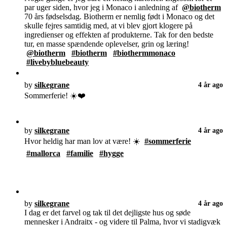
par uger siden, hvor jeg i Monaco i anledning af
@biotherm
70 års fødselsdag. Biotherm er nemlig født i Monaco og det
skulle fejres samtidig med, at vi blev gjort klogere på
ingredienser og effekten af produkterne. Tak for den bedste
tur, en masse spændende oplevelser, grin og læring!
@biotherm
#biotherm
#biothermmonaco
#livebybluebeauty
by
silkegrane
4 år ago
Sommerferie! ☀️❤️
by
silkegrane
4 år ago
Hvor heldig har man lov at være! ☀️
#sommerferie
#mallorca
#familie
#hygge
by
silkegrane
4 år ago
I dag er det farvel og tak til det dejligste hus og søde
mennesker i Andraitx - og videre til Palma, hvor vi stadigvæk