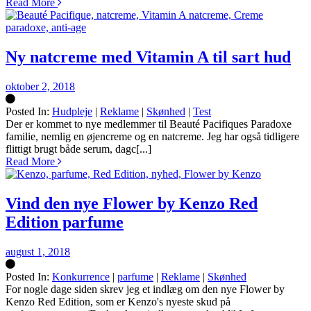
Read More
Ny natcreme med Vitamin A til sart hud
oktober 2, 2018
Posted In:
Hudpleje
|
Reklame
|
Skønhed
|
Test
Silke
Der er kommet to nye medlemmer til Beauté Pacifiques Paradoxe
familie, nemlig en øjencreme og en natcreme. Jeg har også tidligere
flittigt brugt både serum, dagc[...]
Read More
Vind den nye Flower by Kenzo Red
Edition parfume
august 1, 2018
Posted In:
Konkurrence
|
parfume
|
Reklame
|
Skønhed
Silke
For nogle dage siden skrev jeg et indlæg om den nye Flower by
Kenzo Red Edition, som er Kenzo's nyeste skud på