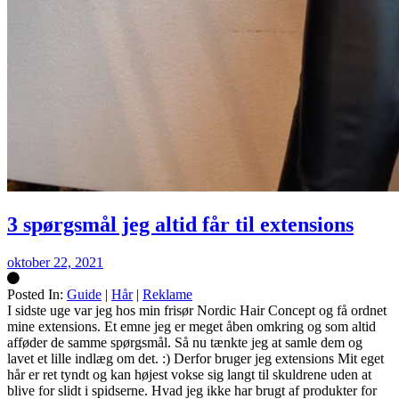
3 spørgsmål jeg altid får til extensions
oktober 22, 2021
Posted In:
Guide
|
Hår
|
Reklame
Silke
I sidste uge var jeg hos min frisør Nordic Hair Concept og få ordnet
mine extensions. Et emne jeg er meget åben omkring og som altid
afføder de samme spørgsmål. Så nu tænkte jeg at samle dem og
lavet et lille indlæg om det. :) Derfor bruger jeg extensions Mit eget
hår er ret tyndt og kan højest vokse sig langt til skuldrene uden at
blive for slidt i spidserne. Hvad jeg ikke har brugt af produkter for