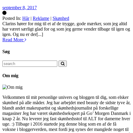
september 8, 2017
Posted In:
Hår
|
Reklame
|
Skønhed
Silke
Clarins hører for mig til et af de trygge, gode mærker, som jeg altid
har været særligt glad for og som jeg gerne vender tilbage til igen og
igen. Og nu er der[...]
Read More
Søg
Search
for:
Om mig
Velkommen til mit personlige univers og bloggen til dig, som elsker
skønhed på alle måder. Jeg har arbejdet med beauty de sidste tyve år,
blandt andet makeupartist og skønhedsjournalist på forskellige
magasiner Jeg har været skønhedsekspert på Go’ Morgen Danmark i
knap 2 år. Nu leverer jeg fast skønhedsstof til ALT for damerne hver
uge. :) Tilbage i 2016 startede jeg denne blog som en af de få
voksne i bloggerverden, mest fordi jeg synes der manglede noget til