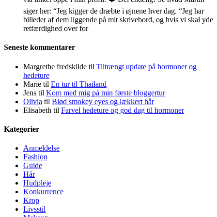
siger her: “Jeg kigger de dræbte i øjnene hver dag. “Jeg har
billeder af dem liggende på mit skrivebord, og hvis vi skal yde
retfærdighed over for
Seneste kommentarer
Margrethe fredskilde
til
Tiltrængt update på hormoner og
hedeture
Marie
til
En tur til Thailand
Jens
til
Kom med mig på min første bloggertur
Olivia
til
Blød smokey eyes og lækkert hår
Elisabeth
til
Farvel hedeture og god dag til hormoner
Kategorier
Anmeldelse
Fashion
Guide
Hår
Hudpleje
Konkurrence
Krop
Livsstil