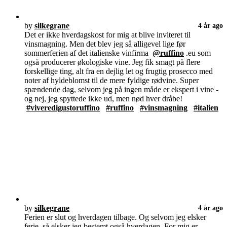
by
silkegrane
4 år ago
Det er ikke hverdagskost for mig at blive inviteret til
vinsmagning. Men det blev jeg så alligevel lige før
sommerferien af det italienske vinfirma
@ruffino
.eu som
også producerer økologiske vine. Jeg fik smagt på flere
forskellige ting, alt fra en dejlig let og frugtig prosecco med
noter af hyldeblomst til de mere fyldige rødvine. Super
spændende dag, selvom jeg på ingen måde er ekspert i vine -
og nej, jeg spyttede ikke ud, men nød hver dråbe!
#viveredigustoruffino
#ruffino
#vinsmagning
#italien
by
silkegrane
4 år ago
Ferien er slut og hverdagen tilbage. Og selvom jeg elsker
ferie, så elsker jeg bestemt også hverdagen. For mig er