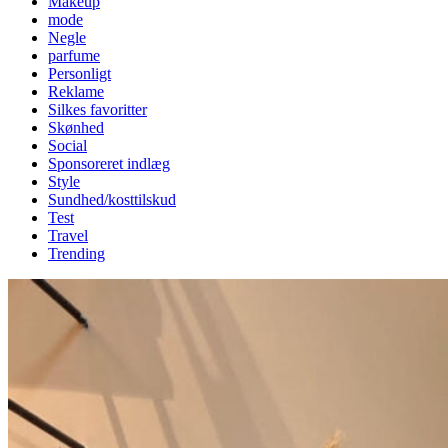
Makeup
mode
Negle
parfume
Personligt
Reklame
Silkes favoritter
Skønhed
Social
Sponsoreret indlæg
Style
Sundhed/kosttilskud
Test
Travel
Trending