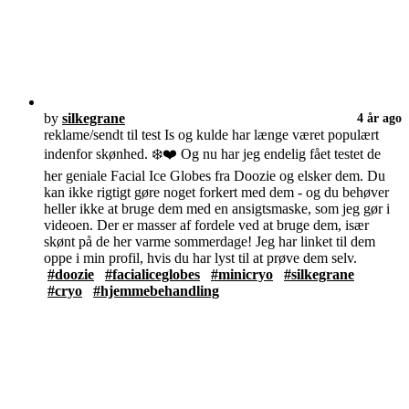
by
silkegrane
4 år ago
reklame/sendt til test Is og kulde har længe været populært
indenfor skønhed. ❄️❤️ Og nu har jeg endelig fået testet de
her geniale Facial Ice Globes fra Doozie og elsker dem. Du
kan ikke rigtigt gøre noget forkert med dem - og du behøver
heller ikke at bruge dem med en ansigtsmaske, som jeg gør i
videoen. Der er masser af fordele ved at bruge dem, især
skønt på de her varme sommerdage! Jeg har linket til dem
oppe i min profil, hvis du har lyst til at prøve dem selv.
#doozie
#facialiceglobes
#minicryo
#silkegrane
#cryo
#hjemmebehandling