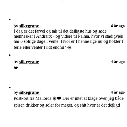
by
silkegrane
4 år ago
I dag er det farvel og tak til det dejligste hus og søde
mennesker i Andraitx - og videre til Palma, hvor vi stadigvæk
har 6 solrige dage i vente. Hvor er I henne lige nu og holder I
ferie eller venter I lidt endnu? ☀️
by
silkegrane
4 år ago
❤️
by
silkegrane
4 år ago
Postkort fra Mallorca ☀️❤️ Der er intet at klage over, jeg både
spiser, drikker og soler for meget, og shit hvor er det dejligt!