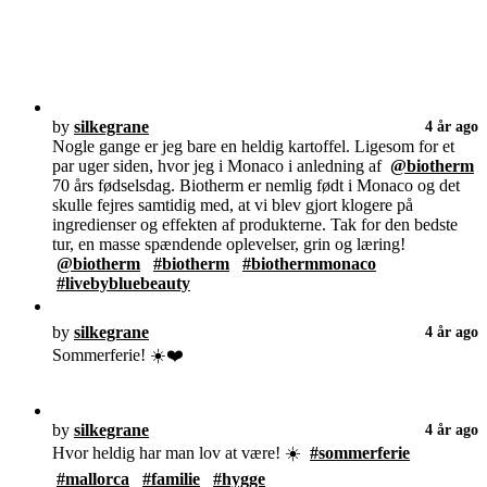
by
silkegrane
4 år ago
Nogle gange er jeg bare en heldig kartoffel. Ligesom for et
par uger siden, hvor jeg i Monaco i anledning af
@biotherm
70 års fødselsdag. Biotherm er nemlig født i Monaco og det
skulle fejres samtidig med, at vi blev gjort klogere på
ingredienser og effekten af produkterne. Tak for den bedste
tur, en masse spændende oplevelser, grin og læring!
@biotherm
#biotherm
#biothermmonaco
#livebybluebeauty
by
silkegrane
4 år ago
Sommerferie! ☀️❤️
by
silkegrane
4 år ago
Hvor heldig har man lov at være! ☀️
#sommerferie
#mallorca
#familie
#hygge