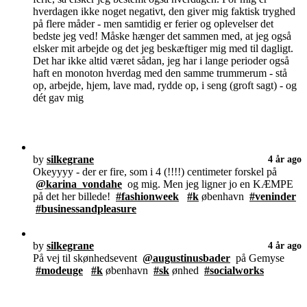
hverdagen ikke noget negativt, den giver mig faktisk tryghed
på flere måder - men samtidig er ferier og oplevelser det
bedste jeg ved! Måske hænger det sammen med, at jeg også
elsker mit arbejde og det jeg beskæftiger mig med til dagligt.
Det har ikke altid været sådan, jeg har i lange perioder også
haft en monoton hverdag med den samme trummerum - stå
op, arbejde, hjem, lave mad, rydde op, i seng (groft sagt) - og
dét gav mig
by
silkegrane
4 år ago
Okeyyyy - der er fire, som i 4 (!!!!) centimeter forskel på
@karina_vondahe
og mig. Men jeg ligner jo en KÆMPE
på det her billede!
#fashionweek
#k
øbenhavn
#veninder
#businessandpleasure
by
silkegrane
4 år ago
På vej til skønhedsevent
@augustinusbader
på Gemyse
#modeuge
#k
øbenhavn
#sk
ønhed
#socialworks