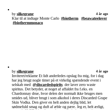
by
silkegrane
4 år ago
Klar til at indtage Monte Carlo
#biotherm
#beawateelover
#biothermmonaco
by
silkegrane
4 år ago
Inviteret/reklame Et lidt anderledes opslag fra mig, for i dag
har jeg brugt nogle timer på et virkelig spændende event i
selskab med
@discardedspirits
der laver zero waste
spiritus. Det betyder, at noget af affaldet fra f.eks. en
Chardonnay drue, hvor delen der normalt ikke bruges men
smides ud, bliver brugt i som alkohol i deres Discarded Grape
Skin Vodka. Den giver en helt anden dejlig blid, let
sødmefuld smag og duft af æble og pære. Jeg er, helt ærligt,