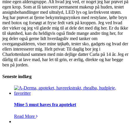
mine egen aldersgruppe. Alt hvad jeg ved, er noget jeg har prøvet på
egen krop. Som at få tatoveret permanent makeup på huden, testet
ansigtsbehandlinger med ultralyd, LED lys og lavfrekvent strøm.
Jeg har prøvet at fjerne bekymringsrynken med restylane, løfte bryn
med botox og forsøgt at fryse fedt væk på kroppen. Jeg ved hvad
der virker og jeg vil glæde mig til at dele det med dig her. Er du ikke
til skønhed, kan du heldigvis også finde mange andre ting her, for
jeg deler også gerne lidt hverdagsliv med tanker om
overgangsalderen, viser mine tøjkøb, tester sko, gadgets og hvad der
ellers interesserer mig. Helt privat: Til daglig bor jeg i
Charlottenlund sammen med min dejlige datter Carla på 14 år. Jeg er
dårlig til at lave mad, har let til grin, er ærlig, direkte og har begge
ben på jorden.
Seneste indlæg
Mine 5 must haves fra apoteket
Read More