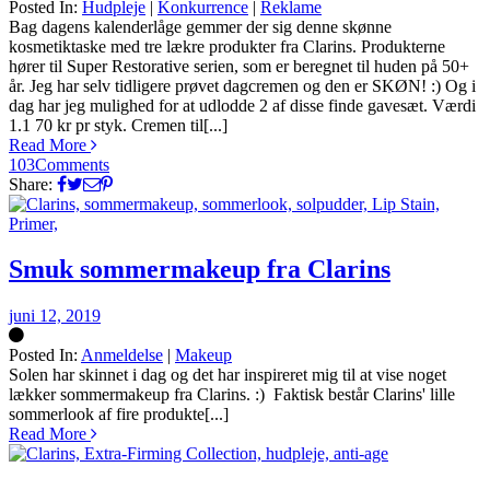
Posted In:
Hudpleje
|
Konkurrence
|
Reklame
Silke
Bag dagens kalenderlåge gemmer der sig denne skønne
kosmetiktaske med tre lækre produkter fra Clarins. Produkterne
hører til Super Restorative serien, som er beregnet til huden på 50+
år. Jeg har selv tidligere prøvet dagcremen og den er SKØN! :) Og i
dag har jeg mulighed for at udlodde 2 af disse finde gavesæt. Værdi
1.1 70 kr pr styk. Cremen til[...]
Read More
103
Comments
Share:
Smuk sommermakeup fra Clarins
juni 12, 2019
Posted In:
Anmeldelse
|
Makeup
Silke
Solen har skinnet i dag og det har inspireret mig til at vise noget
lækker sommermakeup fra Clarins. :) Faktisk består Clarins' lille
sommerlook af fire produkte[...]
Read More