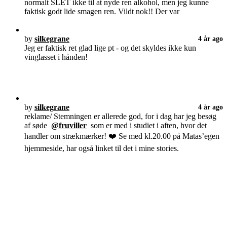
normalt SLET ikke til at nyde ren alkohol, men jeg kunne
faktisk godt lide smagen ren. Vildt nok!! Der var
by
silkegrane
4 år ago
Jeg er faktisk ret glad lige pt - og det skyldes ikke kun
vinglasset i hånden!
by
silkegrane
4 år ago
reklame/ Stemningen er allerede god, for i dag har jeg besøg
af søde
@fruviller
som er med i studiet i aften, hvor det
handler om strækmærker! ❤️ Se med kl.20.00 på Matas’egen
hjemmeside, har også linket til det i mine stories.