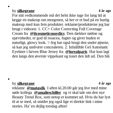
by
silkegrane
4 år ago
For mit vedkommende må det helst ikke tage for lang tid at
lægge en makeup om morgenen, så her er et bud på en hurtig
makeup med kun fem produkter. reklame/produkterne jeg har
brugt i videoen: 1. CC+ Color Correcting Full Coverage
Cream fra
@itcosmeticsnordics
Den dækker rødme og
ujævnheder, er god til rosacea, fugter og giver huden et
naturligt, glowy look. ✨Jeg har også brugt den under øjnene,
så kan jeg undvære concealeren. 2. Infaillible Gel Automatic
Eyeliner i farven Blue Jersey fra
@lorealparis
Har kun lagt
den langs den øverste vippekant og tonet den lidt ud. Den blå
by
silkegrane
4 år ago
reklame
@matasdk
I aften kl.20.00 går jeg live med mine
søde kollega
@amalieschiller
og vi skal tale om den nye
Beauty Trend Box, som netop er kommet ud. Hvis du har lyst
til at se med, så smider jeg også lige et direkte link i mine
stories. Ha’ en dejlig torsdag aften!