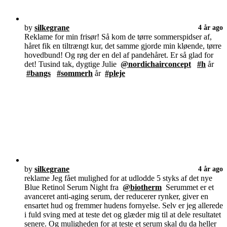
by
silkegrane
4 år ago
Reklame for min frisør! Så kom de tørre sommerspidser af,
håret fik en tiltrængt kur, det samme gjorde min kløende, tørre
hovedbund! Og røg der en del af pandehåret. Er så glad for
det! Tusind tak, dygtige Julie
@nordichairconcept
#h
år
#bangs
#sommerh
år
#pleje
by
silkegrane
4 år ago
reklame Jeg fået mulighed for at udlodde 5 styks af det nye
Blue Retinol Serum Night fra
@biotherm
Serummet er et
avanceret anti-aging serum, der reducerer rynker, giver en
ensartet hud og fremmer hudens fornyelse. Selv er jeg allerede
i fuld sving med at teste det og glæder mig til at dele resultatet
senere. Og muligheden for at teste et serum skal du da heller