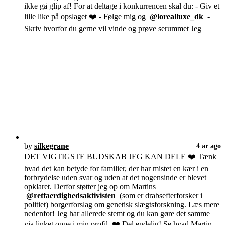
ikke gå glip af! For at deltage i konkurrencen skal du: - Giv et
lille like på opslaget ❤️ - Følge mig og
@lorealluxe_dk
-
Skriv hvorfor du gerne vil vinde og prøve serummet Jeg
by
silkegrane
4 år ago
DET VIGTIGSTE BUDSKAB JEG KAN DELE ❤️ Tænk
hvad det kan betyde for familier, der har mistet en kær i en
forbrydelse uden svar og uden at det nogensinde er blevet
opklaret. Derfor støtter jeg op om Martins
@retfaerdighedsaktivisten
(som er drabsefterforsker i
politiet) borgerforslag om genetisk slægtsforskning. Læs mere
nedenfor! Jeg har allerede stemt og du kan gøre det samme
via linket oppe i min profil. ❤️ Del endelig! Se hvad Martin