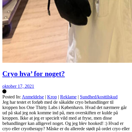
Cryo hva’ for noget?
oktober 17, 2021
Posted In:
Anmeldelse
|
Krop
|
Reklame
|
Sundhed/kosttilskud
Silke
Jeg har testet et forløb med de såkaldte cryo behandlinger til
kroppen hos One Thirty Labs i København. Hvad det nærmere går
ud på skal jeg nok komme ind på, men overskiften er kulde på
kroppen. Ikke at jeg er specielt vild med at fryse, men disse
behandlinger kan alligevel noget. Og jeg blev hooked! :) Hvad er
cryo eller cryotherapy? Måske er du allerede stødt på ordet cryo eller