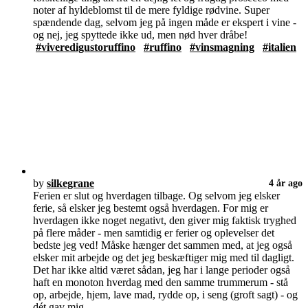
noter af hyldeblomst til de mere fyldige rødvine. Super
spændende dag, selvom jeg på ingen måde er ekspert i vine -
og nej, jeg spyttede ikke ud, men nød hver dråbe!
#viveredigustoruffino
#ruffino
#vinsmagning
#italien
by
silkegrane
4 år ago
Ferien er slut og hverdagen tilbage. Og selvom jeg elsker
ferie, så elsker jeg bestemt også hverdagen. For mig er
hverdagen ikke noget negativt, den giver mig faktisk tryghed
på flere måder - men samtidig er ferier og oplevelser det
bedste jeg ved! Måske hænger det sammen med, at jeg også
elsker mit arbejde og det jeg beskæftiger mig med til dagligt.
Det har ikke altid været sådan, jeg har i lange perioder også
haft en monoton hverdag med den samme trummerum - stå
op, arbejde, hjem, lave mad, rydde op, i seng (groft sagt) - og
dét gav mig