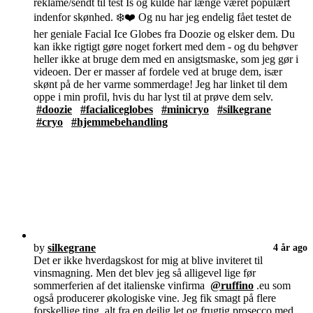
reklame/sendt til test Is og kulde har længe været populært
indenfor skønhed. ❄️❤️ Og nu har jeg endelig fået testet de
her geniale Facial Ice Globes fra Doozie og elsker dem. Du
kan ikke rigtigt gøre noget forkert med dem - og du behøver
heller ikke at bruge dem med en ansigtsmaske, som jeg gør i
videoen. Der er masser af fordele ved at bruge dem, især
skønt på de her varme sommerdage! Jeg har linket til dem
oppe i min profil, hvis du har lyst til at prøve dem selv.
#doozie
#facialiceglobes
#minicryo
#silkegrane
#cryo
#hjemmebehandling
by
silkegrane
4 år ago
Det er ikke hverdagskost for mig at blive inviteret til
vinsmagning. Men det blev jeg så alligevel lige før
sommerferien af det italienske vinfirma
@ruffino
.eu som
også producerer økologiske vine. Jeg fik smagt på flere
forskellige ting, alt fra en dejlig let og frugtig prosecco med