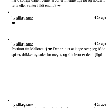
har 6 solrige dage i vente. Hvor er I henne lige nu og holder I
ferie eller venter I lidt endnu? ☀️
by
silkegrane
4 år ago
❤️
by
silkegrane
4 år ago
Postkort fra Mallorca ☀️❤️ Der er intet at klage over, jeg både
spiser, drikker og soler for meget, og shit hvor er det dejligt!
by
silkegrane
4 år ago