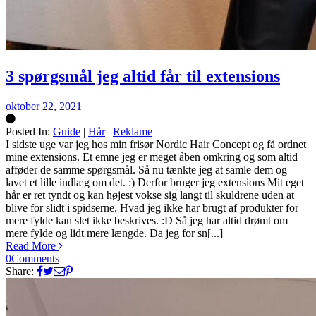
3 spørgsmål jeg altid får til extensions
oktober 22, 2021
Posted In:
Guide
|
Hår
|
Reklame
Silke
I sidste uge var jeg hos min frisør Nordic Hair Concept og få ordnet
mine extensions. Et emne jeg er meget åben omkring og som altid
afføder de samme spørgsmål. Så nu tænkte jeg at samle dem og
lavet et lille indlæg om det. :) Derfor bruger jeg extensions Mit eget
hår er ret tyndt og kan højest vokse sig langt til skuldrene uden at
blive for slidt i spidserne. Hvad jeg ikke har brugt af produkter for
mere fylde kan slet ikke beskrives. :D Så jeg har altid drømt om
mere fylde og lidt mere længde. Da jeg for sn[...]
Read More
0
Comments
Share: