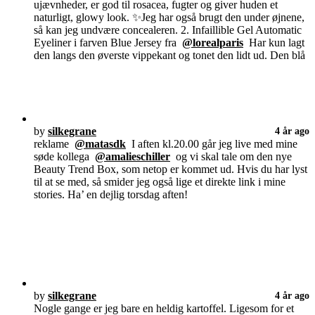
ujævnheder, er god til rosacea, fugter og giver huden et
naturligt, glowy look. ✨Jeg har også brugt den under øjnene,
så kan jeg undvære concealeren. 2. Infaillible Gel Automatic
Eyeliner i farven Blue Jersey fra
@lorealparis
Har kun lagt
den langs den øverste vippekant og tonet den lidt ud. Den blå
by
silkegrane
4 år ago
reklame
@matasdk
I aften kl.20.00 går jeg live med mine
søde kollega
@amalieschiller
og vi skal tale om den nye
Beauty Trend Box, som netop er kommet ud. Hvis du har lyst
til at se med, så smider jeg også lige et direkte link i mine
stories. Ha’ en dejlig torsdag aften!
by
silkegrane
4 år ago
Nogle gange er jeg bare en heldig kartoffel. Ligesom for et