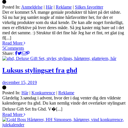
Posted In:
Anmeldelse
|
Hår
|
Reklame
|
Silkes favoritter
Silke
Der er kommet SÅ mange geniale produkter til håret på det sidste.
Så nu har jeg samlet nogle af mine hårfavoritter her, for der er
virkelig produkter som du skal kende. De kan alle noget forskelligt,
men er effektive på hver deres måde. Så jeg kaster mig bare ud i det
med det samme. :) Struktur til det fine hår Jeg har et fint, ret glat (og
fl[...]
Read More
5
Comments
Share:
Luksus stylingsæt fra ghd
december 15, 2019
Posted In:
Hår
|
Konkurrence
|
Reklame
Silke
Glædelig 3.søndag i advent, hvor der i dag venter dig den vildeste
kalendergave fra ghd. Du kan nemlig vinde det overlækre stylingsæt
Deluxe Gift Set fra Ghd. V�[...]
Read More