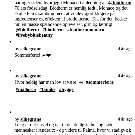
par uger siden, hvor jeg i Monaco i anledning af
@biotherm
70 års fødselsdag. Biotherm er nemlig født i Monaco og det
skulle fejres samtidig med, at vi blev gjort klogere på
ingredienser og effekten af produkterne. Tak for den bedste
tur, en masse spændende oplevelser, grin og læring!
@biotherm
#biotherm
#biothermmonaco
#livebybluebeauty
by
silkegrane
4 år ago
Sommerferie! ☀️❤️
by
silkegrane
4 år ago
Hvor heldig har man lov at være! ☀️
#sommerferie
#mallorca
#familie
#hygge
by
silkegrane
4 år ago
I dag er det farvel og tak til det dejligste hus og søde
mennesker i Andraitx - og videre til Palma, hvor vi stadigvæk