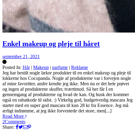
Enkel makeup og pleje til håret
september 21, 2021
Posted In:
Hår
|
Makeup
|
parfume
|
Reklame
Silke
Jeg har bestilt nogle lækre produkter til en enkel makeup og pleje til
lokkerne hos Cocopanda. Nogle af produkterne var i forvejen nogle
af mine favoritter, andre kendte jeg ikke. Men nu er det hele prøvet
og ingen af produkterne skuffer, tværtimod. Så her får I en
gennemgang af produkterne og hvad de kan. Og husk der kommer
også en rabatkode til sidst. :) Virkelig god, budgetvenlig mascara Jeg
starter med en super god mascara til kun 28 kr fra Essence. Jeg må
ærligt indrømme, at jeg ikke forventede det store, men[...]
Read More
2
Comments
Share: