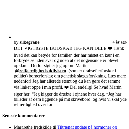
by
silkegrane
4 år ago
DET VIGTIGSTE BUDSKAB JEG KAN DELE ❤️ Tænk
hvad det kan betyde for familier, der har mistet en kær i en
forbrydelse uden svar og uden at det nogensinde er blevet
opklaret. Derfor støtter jeg op om Martins
@retfaerdighedsaktivisten
(som er drabsefterforsker i
politiet) borgerforslag om genetisk slægtsforskning. Læs mere
nedenfor! Jeg har allerede stemt og du kan gøre det samme
via linket oppe i min profil. ❤️ Del endelig! Se hvad Martin
siger her: “Jeg kigger de dræbte i øjnene hver dag. “Jeg har
billeder af dem liggende på mit skrivebord, og hvis vi skal yde
retfærdighed over for
Seneste kommentarer
Margrethe fredskilde
til
Tiltrængt update på hormoner og