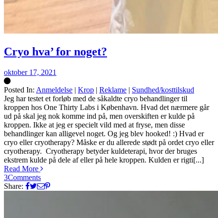
Cryo hva’ for noget?
oktober 17, 2021
Posted In:
Anmeldelse
|
Krop
|
Reklame
|
Sundhed/kosttilskud
Silke
Jeg har testet et forløb med de såkaldte cryo behandlinger til
kroppen hos One Thirty Labs i København. Hvad det nærmere går
ud på skal jeg nok komme ind på, men overskiften er kulde på
kroppen. Ikke at jeg er specielt vild med at fryse, men disse
behandlinger kan alligevel noget. Og jeg blev hooked! :) Hvad er
cryo eller cryotherapy? Måske er du allerede stødt på ordet cryo eller
cryotherapy. Cryotherapy betyder kuldeterapi, hvor der bruges
ekstrem kulde på dele af eller på hele kroppen. Kulden er rigti[...]
Read More
3
Comments
Share: