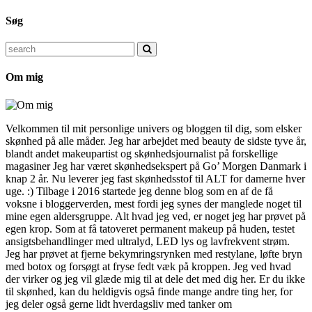
Søg
Search
for:
Om mig
Velkommen til mit personlige univers og bloggen til dig, som elsker
skønhed på alle måder. Jeg har arbejdet med beauty de sidste tyve år,
blandt andet makeupartist og skønhedsjournalist på forskellige
magasiner Jeg har været skønhedsekspert på Go’ Morgen Danmark i
knap 2 år. Nu leverer jeg fast skønhedsstof til ALT for damerne hver
uge. :) Tilbage i 2016 startede jeg denne blog som en af de få
voksne i bloggerverden, mest fordi jeg synes der manglede noget til
mine egen aldersgruppe. Alt hvad jeg ved, er noget jeg har prøvet på
egen krop. Som at få tatoveret permanent makeup på huden, testet
ansigtsbehandlinger med ultralyd, LED lys og lavfrekvent strøm.
Jeg har prøvet at fjerne bekymringsrynken med restylane, løfte bryn
med botox og forsøgt at fryse fedt væk på kroppen. Jeg ved hvad
der virker og jeg vil glæde mig til at dele det med dig her. Er du ikke
til skønhed, kan du heldigvis også finde mange andre ting her, for
jeg deler også gerne lidt hverdagsliv med tanker om