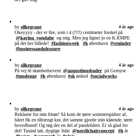
by
silkegrane
4 år ago
Okeyyyy - der er fire, som i 4 (!!!!) centimeter forskel på
@karina_vondahe
og mig. Men jeg ligner jo en KÆMPE
på det her billede!
#fashionweek
#k
øbenhavn
#veninder
#businessandpleasure
by
silkegrane
4 år ago
På vej til skønhedsevent
@augustinusbader
på Gemyse
#modeuge
#k
øbenhavn
#sk
ønhed
#socialworks
by
silkegrane
4 år ago
Reklame for min frisør! Så kom de tørre sommerspidser af,
håret fik en tiltrængt kur, det samme gjorde min kløende, tørre
hovedbund! Og røg der en del af pandehåret. Er så glad for
det! Tusind tak, dygtige Julie
@nordichairconcept
#h
år