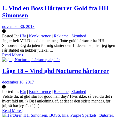
1. Vind en Boss Hårtørrer Gold fra HH
Simonsen
november 30, 2018
Posted In:
Hår
|
Konkurrence
|
Reklame
|
Skønhed
Silke
Jeg er helt VILD med denne megaflotte guld hårtørrer fra HH
Simonsen. Og da julen for mig starter den 1. december, har jeg igen
i år stablet en lækker julekal[...]
Read More
Låge 18 – Vind ghd Nocturne hårtørrer
december 18, 2017
Posted In:
Hår
|
Konkurrence
|
Reklame
|
Skønhed
Silke
Vidste du, at ghd står for good hair day? Hvis ikke, så ved du det i
hvert fald nu. :) Og i anledning af, at det er den sidste mandag før
jul, så har jeg fået l[...]
Read More