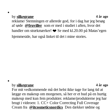
by
silkegrane
4 år ago
reklame/ Stemningen er allerede god, for i dag har jeg besøg
af søde
@fruviller
som er med i studiet i aften, hvor det
handler om strækmærker! ❤️ Se med kl.20.00 på Matas’egen
hjemmeside, har også linket til det i mine stories.
by
silkegrane
4 år ago
For mit vedkommende må det helst ikke tage for lang tid at
lægge en makeup om morgenen, så her er et bud på en hurtig
makeup med kun fem produkter. reklame/produkterne jeg har
brugt i videoen: 1. CC+ Color Correcting Full Coverage
Cream fra
@itcosmeticsnordics
Den dækker rødme og