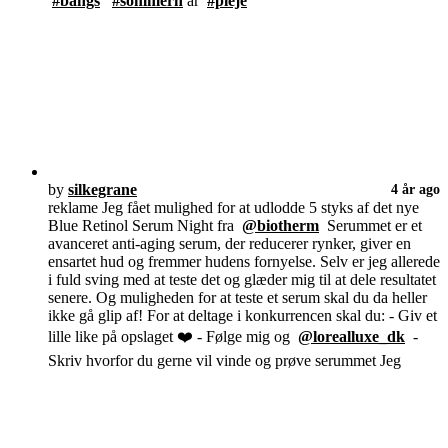
#bangs
#sommerh
år
#pleje
by
silkegrane
4 år ago
reklame Jeg fået mulighed for at udlodde 5 styks af det nye
Blue Retinol Serum Night fra
@biotherm
Serummet er et
avanceret anti-aging serum, der reducerer rynker, giver en
ensartet hud og fremmer hudens fornyelse. Selv er jeg allerede
i fuld sving med at teste det og glæder mig til at dele resultatet
senere. Og muligheden for at teste et serum skal du da heller
ikke gå glip af! For at deltage i konkurrencen skal du: - Giv et
lille like på opslaget ❤️ - Følge mig og
@lorealluxe_dk
-
Skriv hvorfor du gerne vil vinde og prøve serummet Jeg