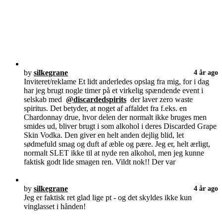
by
silkegrane
4 år ago
Inviteret/reklame Et lidt anderledes opslag fra mig, for i dag
har jeg brugt nogle timer på et virkelig spændende event i
selskab med
@discardedspirits
der laver zero waste
spiritus. Det betyder, at noget af affaldet fra f.eks. en
Chardonnay drue, hvor delen der normalt ikke bruges men
smides ud, bliver brugt i som alkohol i deres Discarded Grape
Skin Vodka. Den giver en helt anden dejlig blid, let
sødmefuld smag og duft af æble og pære. Jeg er, helt ærligt,
normalt SLET ikke til at nyde ren alkohol, men jeg kunne
faktisk godt lide smagen ren. Vildt nok!! Der var
by
silkegrane
4 år ago
Jeg er faktisk ret glad lige pt - og det skyldes ikke kun
vinglasset i hånden!