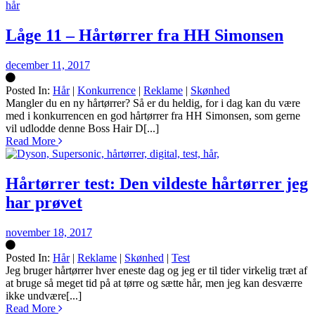
Låge 11 – Hårtørrer fra HH Simonsen
december 11, 2017
Posted In:
Hår
|
Konkurrence
|
Reklame
|
Skønhed
Silke
Mangler du en ny hårtørrer? Så er du heldig, for i dag kan du være
med i konkurrencen en god hårtørrer fra HH Simonsen, som gerne
vil udlodde denne Boss Hair D[...]
Read More
Hårtørrer test: Den vildeste hårtørrer jeg
har prøvet
november 18, 2017
Posted In:
Hår
|
Reklame
|
Skønhed
|
Test
Silke
Jeg bruger hårtørrer hver eneste dag og jeg er til tider virkelig træt af
at bruge så meget tid på at tørre og sætte hår, men jeg kan desværre
ikke undvære[...]
Read More