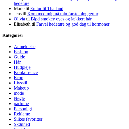
hedeture
Marie
til
En tur til Thailand
Jens
til
Kom med mig på min første bloggertur
Olivia
til
Blød smokey eyes og lækkert hår
Elisabeth
til
Farvel hedeture og god dag til hormoner
Kategorier
Anmeldelse
Fashion
Guide
Hår
Hudpleje
Konkurrence
Krop
Livsstil
Makeup
mode
Negle
parfume
Personligt
Reklame
Silkes favoritter
Skønhed