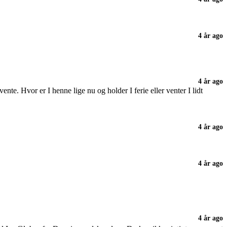
4 år ago
4 år ago
ente. Hvor er I henne lige nu og holder I ferie eller venter I lidt
4 år ago
4 år ago
4 år ago