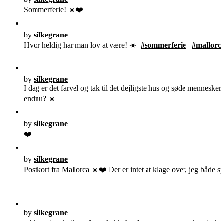
Sommerferie! ☀️❤️
by
silkegrane
Hvor heldig har man lov at være! ☀️
#sommerferie
#mallor
by
silkegrane
I dag er det farvel og tak til det dejligste hus og søde mennesker
endnu? ☀️
by
silkegrane
❤️
by
silkegrane
Postkort fra Mallorca ☀️❤️ Der er intet at klage over, jeg både sp
by
silkegrane