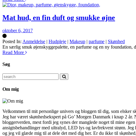
Mat hud, en fin duft og smukke øjne
oktober 6, 2017
Posted In:
Anmeldelse
|
Hudpleje
|
Makeup
|
parfume
|
Skønhed
Silke
En særlig smuk øjenskyggepalette, en parfume og en ny foundation, der
Read More
Søg
Search
for:
Om mig
Velkommen til mit personlige univers og bloggen til dig, som elsker s
Jeg har været skønhedsekspert på Go’ Morgen Danmark i knap 2 år. Nu 
bloggerverden, mest fordi jeg synes der manglede noget til mine egen 
ansigtsbehandlinger med ultralyd, LED lys og lavfrekvent strøm. Jeg 
og jeg vil glæde mig til at dele det med dig her. Er du ikke til skønh