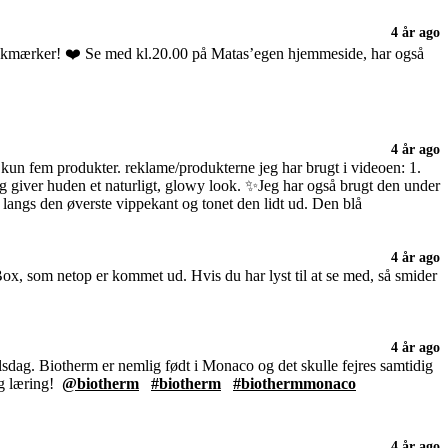
4 år ago
trækmærker! ❤️ Se med kl.20.00 på Matas’egen hjemmeside, har også
4 år ago
un fem produkter. reklame/produkterne jeg har brugt i videoen: 1.
 giver huden et naturligt, glowy look. ✨Jeg har også brugt den under
langs den øverste vippekant og tonet den lidt ud. Den blå
4 år ago
x, som netop er kommet ud. Hvis du har lyst til at se med, så smider
4 år ago
sdag. Biotherm er nemlig født i Monaco og det skulle fejres samtidig
og læring!
@biotherm
#biotherm
#biothermmonaco
4 år ago