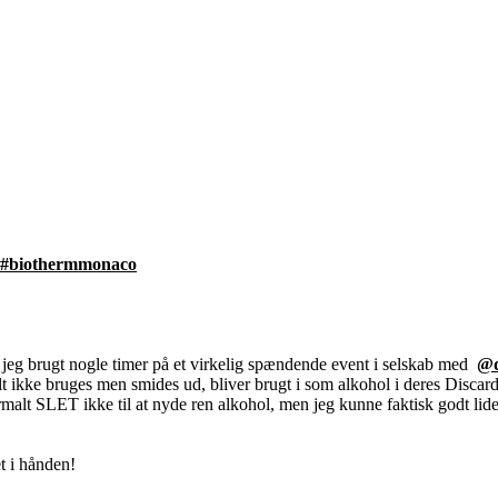
#biothermmonaco
ar jeg brugt nogle timer på et virkelig spændende event i selskab med
@d
lt ikke bruges men smides ud, bliver brugt i som alkohol i deres Discar
rmalt SLET ikke til at nyde ren alkohol, men jeg kunne faktisk godt lid
et i hånden!