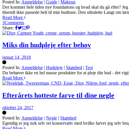
Posted In:
Anmeldelse
|
Guide
|
Makeup
Silke
Der kommer hele tiden nye foundations og hvad skal du gå efter? Jeg ha
tilsendt ikke passede helt til min hudtone. Den ultralette Langt om læng
Read More
3
Comments
Share:
Miks din hudpleje efter behov
januar 14, 2018
Posted In:
Anmeldelse
|
Hudpleje
|
Skønhed
|
Test
Silke
Du behøver ikke en hel masse produkter for at pleje din hud - det vigtig
Read More
Efterårets hotteste farve til dine negle
oktober 24, 2017
Posted In:
Anmeldelse
|
Negle
|
Skønhed
Silke
Egentlig er jeg nok selv ret konservativ med hvilke farver jeg selv bru
Read More