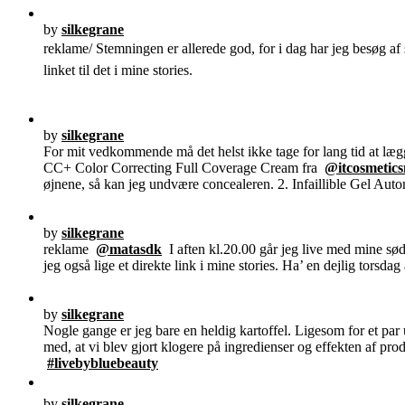
by
silkegrane
reklame/ Stemningen er allerede god, for i dag har jeg besøg a
linket til det i mine stories.
by
silkegrane
For mit vedkommende må det helst ikke tage for lang tid at læ
CC+ Color Correcting Full Coverage Cream fra
@itcosmetics
øjnene, så kan jeg undvære concealeren. 2. Infaillible Gel Auto
by
silkegrane
reklame
@matasdk
I aften kl.20.00 går jeg live med mine s
jeg også lige et direkte link i mine stories. Ha’ en dejlig torsdag 
by
silkegrane
Nogle gange er jeg bare en heldig kartoffel. Ligesom for et par
med, at vi blev gjort klogere på ingredienser og effekten af pr
#livebybluebeauty
by
silkegrane