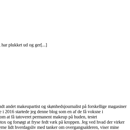
har plukket ud og ger[...]
andt andet makeupartist og skønhedsjournalist på forskellige magasiner
 i 2016 startede jeg denne blog som en af de få voksne i
Som at få tatoveret permanent makeup på huden, testet
tox og forsøgt at fryse fedt væk på kroppen. Jeg ved hvad der virker
 gerne lidt hverdagsliv med tanker om overgangsalderen, viser mine