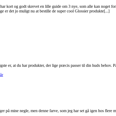
r kort og godt skrevet en lille guide om 3 nye, som alle kan noget forske
e er det jo muligt nu at bestille de super cool Glossier produkte[...]
ste er, at du har produkter, der lige præcis passer til din huds behov. P
ger på mine negle, men denne farve, som jeg har set gå igen hos flere mæ