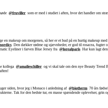
f søde
@fruviller
som er med i studiet i aften, hvor det handler om s
gge en makeup om morgenen, så her er et bud på en hurtig makeup med k
nordics
Den dækker rødme og ujævnheder, er god til rosacea, fugter og
matic Eyeliner i farven Blue Jersey fra
@lorealparis
Har kun lagt den 
øde kollega
@amalieschiller
og vi skal tale om den nye Beauty Trend Bo
aften!
 uger siden, hvor jeg i Monaco i anledning af
@biotherm
70 års fødsel
odukterne. Tak for den bedste tur, en masse spændende oplevelser, grin 