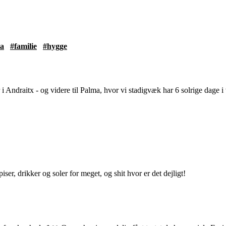
ca
#familie
#hygge
 i Andraitx - og videre til Palma, hvor vi stadigvæk har 6 solrige dage i v
iser, drikker og soler for meget, og shit hvor er det dejligt!