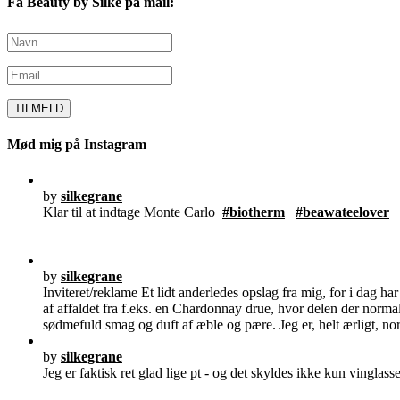
Få Beauty by Silke på mail:
Mød mig på Instagram
by
silkegrane
Klar til at indtage Monte Carlo
#biotherm
#beawateelover
by
silkegrane
Inviteret/reklame Et lidt anderledes opslag fra mig, for i dag h
af affaldet fra f.eks. en Chardonnay drue, hvor delen der norma
sødmefuld smag og duft af æble og pære. Jeg er, helt ærligt, no
by
silkegrane
Jeg er faktisk ret glad lige pt - og det skyldes ikke kun vinglass