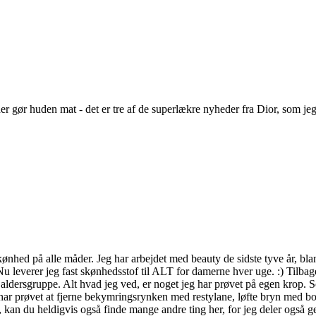
 gør huden mat - det er tre af de superlækre nyheder fra Dior, som jeg 
kønhed på alle måder. Jeg har arbejdet med beauty de sidste tyve år, bl
leverer jeg fast skønhedsstof til ALT for damerne hver uge. :) Tilbage
aldersgruppe. Alt hvad jeg ved, er noget jeg har prøvet på egen krop. 
har prøvet at fjerne bekymringsrynken med restylane, løfte bryn med bo
ed, kan du heldigvis også finde mange andre ting her, for jeg deler også