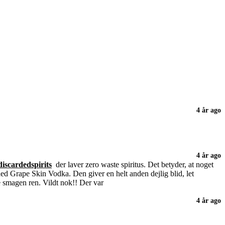
4 år ago
4 år ago
iscardedspirits
der laver zero waste spiritus. Det betyder, at noget
ded Grape Skin Vodka. Den giver en helt anden dejlig blid, let
e smagen ren. Vildt nok!! Der var
4 år ago