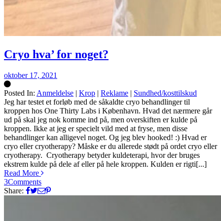
Cryo hva’ for noget?
oktober 17, 2021
Posted In:
Anmeldelse
|
Krop
|
Reklame
|
Sundhed/kosttilskud
Silke
Jeg har testet et forløb med de såkaldte cryo behandlinger til
kroppen hos One Thirty Labs i København. Hvad det nærmere går
ud på skal jeg nok komme ind på, men overskiften er kulde på
kroppen. Ikke at jeg er specielt vild med at fryse, men disse
behandlinger kan alligevel noget. Og jeg blev hooked! :) Hvad er
cryo eller cryotherapy? Måske er du allerede stødt på ordet cryo eller
cryotherapy. Cryotherapy betyder kuldeterapi, hvor der bruges
ekstrem kulde på dele af eller på hele kroppen. Kulden er rigti[...]
Read More
3
Comments
Share: