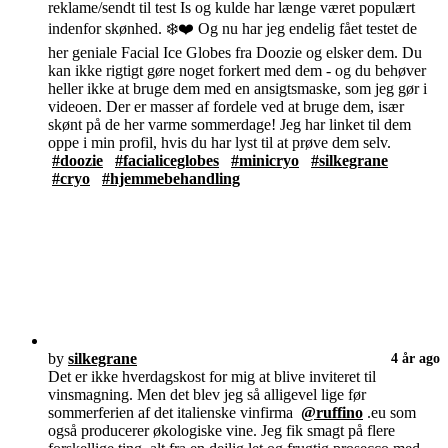
reklame/sendt til test Is og kulde har længe været populært
indenfor skønhed. ❄️❤️ Og nu har jeg endelig fået testet de
her geniale Facial Ice Globes fra Doozie og elsker dem. Du
kan ikke rigtigt gøre noget forkert med dem - og du behøver
heller ikke at bruge dem med en ansigtsmaske, som jeg gør i
videoen. Der er masser af fordele ved at bruge dem, især
skønt på de her varme sommerdage! Jeg har linket til dem
oppe i min profil, hvis du har lyst til at prøve dem selv.
#doozie
#facialiceglobes
#minicryo
#silkegrane
#cryo
#hjemmebehandling
by
silkegrane
4 år ago
Det er ikke hverdagskost for mig at blive inviteret til
vinsmagning. Men det blev jeg så alligevel lige før
sommerferien af det italienske vinfirma
@ruffino
.eu som
også producerer økologiske vine. Jeg fik smagt på flere