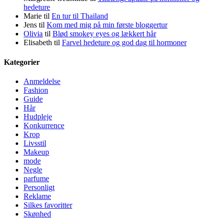
hedeture
Marie
til
En tur til Thailand
Jens
til
Kom med mig på min første bloggertur
Olivia
til
Blød smokey eyes og lækkert hår
Elisabeth
til
Farvel hedeture og god dag til hormoner
Kategorier
Anmeldelse
Fashion
Guide
Hår
Hudpleje
Konkurrence
Krop
Livsstil
Makeup
mode
Negle
parfume
Personligt
Reklame
Silkes favoritter
Skønhed