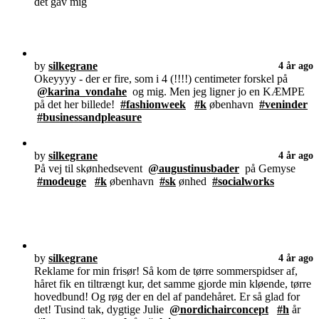
dét gav mig
by
silkegrane
4 år ago
Okeyyyy - der er fire, som i 4 (!!!!) centimeter forskel på
@karina_vondahe
og mig. Men jeg ligner jo en KÆMPE
på det her billede!
#fashionweek
#k
øbenhavn
#veninder
#businessandpleasure
by
silkegrane
4 år ago
På vej til skønhedsevent
@augustinusbader
på Gemyse
#modeuge
#k
øbenhavn
#sk
ønhed
#socialworks
by
silkegrane
4 år ago
Reklame for min frisør! Så kom de tørre sommerspidser af,
håret fik en tiltrængt kur, det samme gjorde min kløende, tørre
hovedbund! Og røg der en del af pandehåret. Er så glad for
det! Tusind tak, dygtige Julie
@nordichairconcept
#h
år