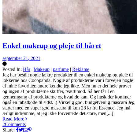
Enkel makeup og pleje til håret
september 21, 2021
Posted In:
Hår
|
Makeup
|
parfume
|
Reklame
Silke
Jeg har bestilt nogle lækre produkter til en enkel makeup og pleje til
lokkerne hos Cocopanda. Nogle af produkterne var i forvejen nogle
af mine favoritter, andre kendte jeg ikke. Men nu er det hele prøvet
og ingen af produkterne skuffer, tværtimod. Så her får I en
gennemgang af produkterne og hvad de kan. Og husk der kommer
også en rabatkode til sidst. :) Virkelig god, budgetvenlig mascara Jeg
starter med en super god mascara til kun 28 kr fra Essence. Jeg må
ærligt indrømme, at jeg ikke forventede det store, men[...]
Read More
2
Comments
Share: