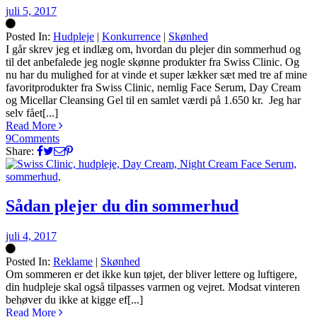
juli 5, 2017
Posted In:
Hudpleje
|
Konkurrence
|
Skønhed
Silke
I går skrev jeg et indlæg om, hvordan du plejer din sommerhud og
til det anbefalede jeg nogle skønne produkter fra Swiss Clinic. Og
nu har du mulighed for at vinde et super lækker sæt med tre af mine
favoritprodukter fra Swiss Clinic, nemlig Face Serum, Day Cream
og Micellar Cleansing Gel til en samlet værdi på 1.650 kr. Jeg har
selv fået[...]
Read More
9
Comments
Share:
Sådan plejer du din sommerhud
juli 4, 2017
Posted In:
Reklame
|
Skønhed
Silke
Om sommeren er det ikke kun tøjet, der bliver lettere og luftigere,
din hudpleje skal også tilpasses varmen og vejret. Modsat vinteren
behøver du ikke at kigge ef[...]
Read More