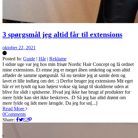
3 spørgsmål jeg altid får til extensions
oktober 22, 2021
Posted In:
Guide
|
Hår
|
Reklame
Silke
I sidste uge var jeg hos min frisør Nordic Hair Concept og få ordnet
mine extensions. Et emne jeg er meget åben omkring og som altid
afføder de samme spørgsmål. Så nu tænkte jeg at samle dem og
lavet et lille indlæg om det. :) Derfor bruger jeg extensions Mit eget
hår er ret tyndt og kan højest vokse sig langt til skuldrene uden at
blive for slidt i spidserne. Hvad jeg ikke har brugt af produkter for
mere fylde kan slet ikke beskrives. :D Så jeg har altid drømt om
mere fylde og lidt mere længde. Da jeg for sn[...]
Read More
0
Comments
Share: