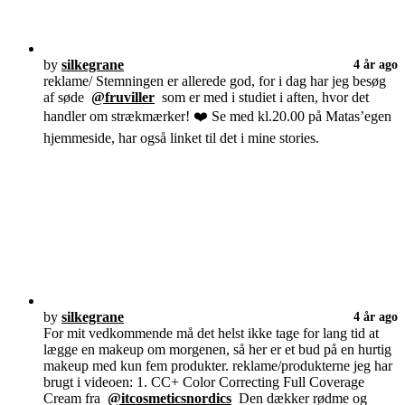
by
silkegrane
4 år ago
reklame/ Stemningen er allerede god, for i dag har jeg besøg
af søde
@fruviller
som er med i studiet i aften, hvor det
handler om strækmærker! ❤️ Se med kl.20.00 på Matas’egen
hjemmeside, har også linket til det i mine stories.
by
silkegrane
4 år ago
For mit vedkommende må det helst ikke tage for lang tid at
lægge en makeup om morgenen, så her er et bud på en hurtig
makeup med kun fem produkter. reklame/produkterne jeg har
brugt i videoen: 1. CC+ Color Correcting Full Coverage
Cream fra
@itcosmeticsnordics
Den dækker rødme og