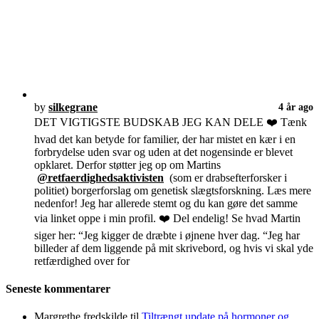
by
silkegrane
4 år ago
DET VIGTIGSTE BUDSKAB JEG KAN DELE ❤️ Tænk
hvad det kan betyde for familier, der har mistet en kær i en
forbrydelse uden svar og uden at det nogensinde er blevet
opklaret. Derfor støtter jeg op om Martins
@retfaerdighedsaktivisten
(som er drabsefterforsker i
politiet) borgerforslag om genetisk slægtsforskning. Læs mere
nedenfor! Jeg har allerede stemt og du kan gøre det samme
via linket oppe i min profil. ❤️ Del endelig! Se hvad Martin
siger her: “Jeg kigger de dræbte i øjnene hver dag. “Jeg har
billeder af dem liggende på mit skrivebord, og hvis vi skal yde
retfærdighed over for
Seneste kommentarer
Margrethe fredskilde
til
Tiltrængt update på hormoner og