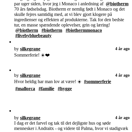
par uger siden, hvor jeg i Monaco i anledning af
@biotherm
70 års fødselsdag. Biotherm er nemlig født i Monaco og det
skulle fejres samtidig med, at vi blev gjort klogere på
ingredienser og effekten af produkterne. Tak for den bedste
tur, en masse spændende oplevelser, grin og læring!
@biotherm
#biotherm
#biothermmonaco
#livebybluebeauty
by
silkegrane
4 år ago
Sommerferie! ☀️❤️
by
silkegrane
4 år ago
Hvor heldig har man lov at være! ☀️
#sommerferie
#mallorca
#familie
#hygge
by
silkegrane
4 år ago
I dag er det farvel og tak til det dejligste hus og søde
mennesker i Andraitx - og videre til Palma, hvor vi stadigvæk