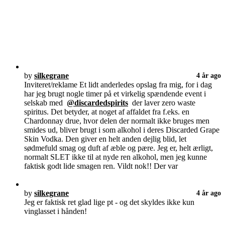
by
silkegrane
4 år ago
Inviteret/reklame Et lidt anderledes opslag fra mig, for i dag
har jeg brugt nogle timer på et virkelig spændende event i
selskab med
@discardedspirits
der laver zero waste
spiritus. Det betyder, at noget af affaldet fra f.eks. en
Chardonnay drue, hvor delen der normalt ikke bruges men
smides ud, bliver brugt i som alkohol i deres Discarded Grape
Skin Vodka. Den giver en helt anden dejlig blid, let
sødmefuld smag og duft af æble og pære. Jeg er, helt ærligt,
normalt SLET ikke til at nyde ren alkohol, men jeg kunne
faktisk godt lide smagen ren. Vildt nok!! Der var
by
silkegrane
4 år ago
Jeg er faktisk ret glad lige pt - og det skyldes ikke kun
vinglasset i hånden!