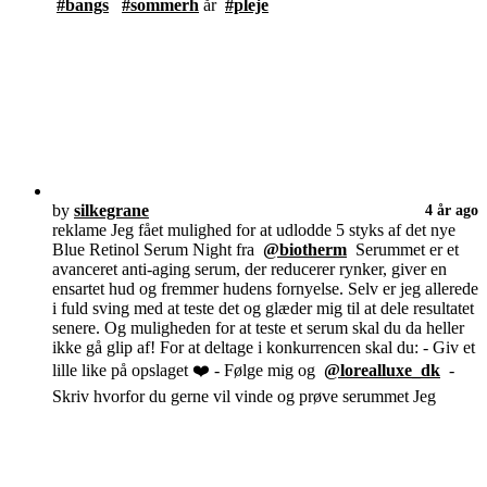
#bangs
#sommerh
år
#pleje
by
silkegrane
4 år ago
reklame Jeg fået mulighed for at udlodde 5 styks af det nye
Blue Retinol Serum Night fra
@biotherm
Serummet er et
avanceret anti-aging serum, der reducerer rynker, giver en
ensartet hud og fremmer hudens fornyelse. Selv er jeg allerede
i fuld sving med at teste det og glæder mig til at dele resultatet
senere. Og muligheden for at teste et serum skal du da heller
ikke gå glip af! For at deltage i konkurrencen skal du: - Giv et
lille like på opslaget ❤️ - Følge mig og
@lorealluxe_dk
-
Skriv hvorfor du gerne vil vinde og prøve serummet Jeg