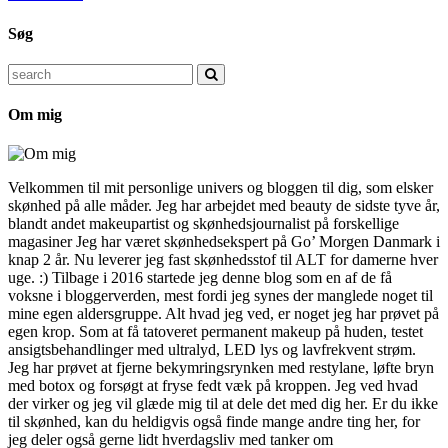
Søg
Search
for:
Om mig
Velkommen til mit personlige univers og bloggen til dig, som elsker
skønhed på alle måder. Jeg har arbejdet med beauty de sidste tyve år,
blandt andet makeupartist og skønhedsjournalist på forskellige
magasiner Jeg har været skønhedsekspert på Go’ Morgen Danmark i
knap 2 år. Nu leverer jeg fast skønhedsstof til ALT for damerne hver
uge. :) Tilbage i 2016 startede jeg denne blog som en af de få
voksne i bloggerverden, mest fordi jeg synes der manglede noget til
mine egen aldersgruppe. Alt hvad jeg ved, er noget jeg har prøvet på
egen krop. Som at få tatoveret permanent makeup på huden, testet
ansigtsbehandlinger med ultralyd, LED lys og lavfrekvent strøm.
Jeg har prøvet at fjerne bekymringsrynken med restylane, løfte bryn
med botox og forsøgt at fryse fedt væk på kroppen. Jeg ved hvad
der virker og jeg vil glæde mig til at dele det med dig her. Er du ikke
til skønhed, kan du heldigvis også finde mange andre ting her, for
jeg deler også gerne lidt hverdagsliv med tanker om