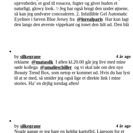
ujævnheder, er god til rosacea, fugter og giver huden et
naturligt, glowy look. ✨Jeg har også brugt den under øjnene,
så kan jeg undvære concealeren. 2. Infaillible Gel Automatic
Eyeliner i farven Blue Jersey fra
@lorealparis
Har kun lagt
den langs den øverste vippekant og tonet den lidt ud. Den blå
by
silkegrane
4 år ago
reklame
@matasdk
I aften kl.20.00 går jeg live med mine
søde kollega
@amalieschiller
og vi skal tale om den nye
Beauty Trend Box, som netop er kommet ud. Hvis du har lyst
til at se med, så smider jeg også lige et direkte link i mine
stories. Ha’ en dejlig torsdag aften!
by
silkegrane
4 år ago
Nogle gange er jeg bare en heldig kartoffel. Ligesom for et