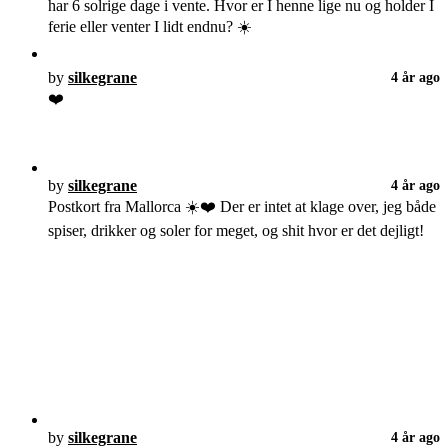
har 6 solrige dage i vente. Hvor er I henne lige nu og holder I
ferie eller venter I lidt endnu? ☀️
by
silkegrane
4 år ago
❤️
by
silkegrane
4 år ago
Postkort fra Mallorca ☀️❤️ Der er intet at klage over, jeg både
spiser, drikker og soler for meget, og shit hvor er det dejligt!
by
silkegrane
4 år ago