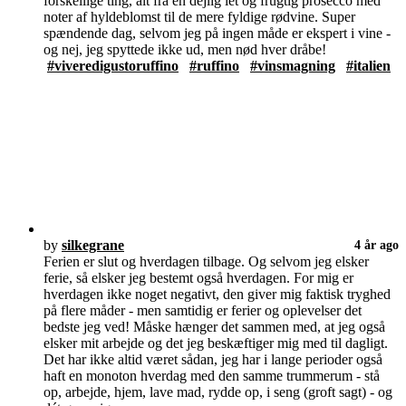
forskellige ting, alt fra en dejlig let og frugtig prosecco med
noter af hyldeblomst til de mere fyldige rødvine. Super
spændende dag, selvom jeg på ingen måde er ekspert i vine -
og nej, jeg spyttede ikke ud, men nød hver dråbe!
#viveredigustoruffino
#ruffino
#vinsmagning
#italien
by
silkegrane
4 år ago
Ferien er slut og hverdagen tilbage. Og selvom jeg elsker
ferie, så elsker jeg bestemt også hverdagen. For mig er
hverdagen ikke noget negativt, den giver mig faktisk tryghed
på flere måder - men samtidig er ferier og oplevelser det
bedste jeg ved! Måske hænger det sammen med, at jeg også
elsker mit arbejde og det jeg beskæftiger mig med til dagligt.
Det har ikke altid været sådan, jeg har i lange perioder også
haft en monoton hverdag med den samme trummerum - stå
op, arbejde, hjem, lave mad, rydde op, i seng (groft sagt) - og