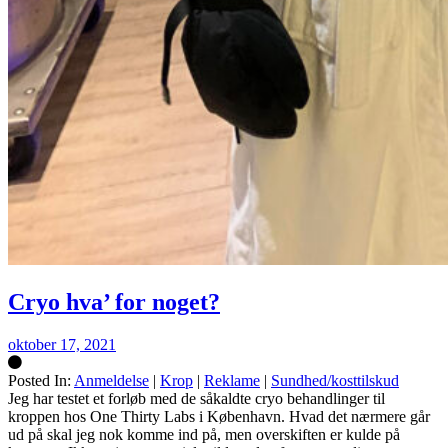
Cryo hva’ for noget?
oktober 17, 2021
Posted In:
Anmeldelse
|
Krop
|
Reklame
|
Sundhed/kosttilskud
Silke
Jeg har testet et forløb med de såkaldte cryo behandlinger til
kroppen hos One Thirty Labs i København. Hvad det nærmere går
ud på skal jeg nok komme ind på, men overskiften er kulde på