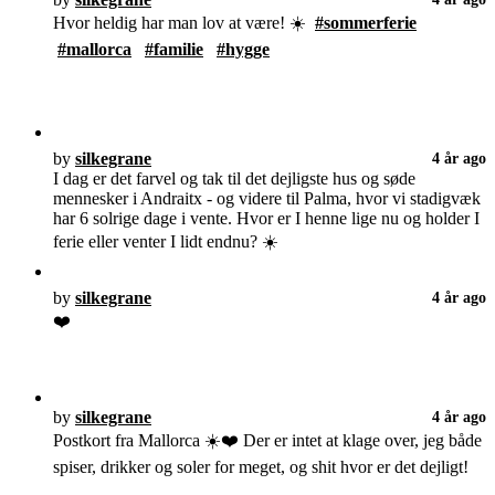
Hvor heldig har man lov at være! ☀️
#sommerferie
#mallorca
#familie
#hygge
by
silkegrane
4 år ago
I dag er det farvel og tak til det dejligste hus og søde
mennesker i Andraitx - og videre til Palma, hvor vi stadigvæk
har 6 solrige dage i vente. Hvor er I henne lige nu og holder I
ferie eller venter I lidt endnu? ☀️
by
silkegrane
4 år ago
❤️
by
silkegrane
4 år ago
Postkort fra Mallorca ☀️❤️ Der er intet at klage over, jeg både
spiser, drikker og soler for meget, og shit hvor er det dejligt!