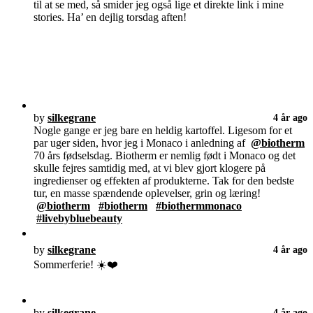
til at se med, så smider jeg også lige et direkte link i mine
stories. Ha’ en dejlig torsdag aften!
by
silkegrane
4 år ago
Nogle gange er jeg bare en heldig kartoffel. Ligesom for et
par uger siden, hvor jeg i Monaco i anledning af
@biotherm
70 års fødselsdag. Biotherm er nemlig født i Monaco og det
skulle fejres samtidig med, at vi blev gjort klogere på
ingredienser og effekten af produkterne. Tak for den bedste
tur, en masse spændende oplevelser, grin og læring!
@biotherm
#biotherm
#biothermmonaco
#livebybluebeauty
by
silkegrane
4 år ago
Sommerferie! ☀️❤️
by
silkegrane
4 år ago