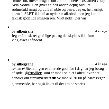
smides ud, bliver brugt i som alkohol i deres Discarded Grape
Skin Vodka. Den giver en helt anden dejlig blid, let
sødmefuld smag og duft af æble og pære. Jeg er, helt ærligt,
normalt SLET ikke til at nyde ren alkohol, men jeg kunne
faktisk godt lide smagen ren. Vildt nok!! Der var
by
silkegrane
4 år ago
Jeg er faktisk ret glad lige pt - og det skyldes ikke kun
vinglasset i hånden!
by
silkegrane
4 år ago
reklame/ Stemningen er allerede god, for i dag har jeg besøg
af søde
@fruviller
som er med i studiet i aften, hvor det
handler om strækmærker! ❤️ Se med kl.20.00 på Matas’egen
hjemmeside, har også linket til det i mine stories.