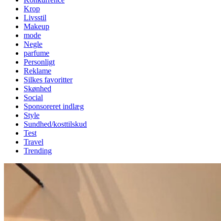
Krop
Livsstil
Makeup
mode
Negle
parfume
Personligt
Reklame
Silkes favoritter
Skønhed
Social
Sponsoreret indlæg
Style
Sundhed/kosttilskud
Test
Travel
Trending