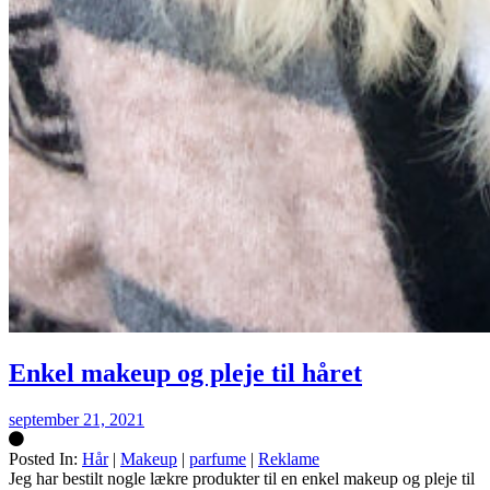
Enkel makeup og pleje til håret
september 21, 2021
Posted In:
Hår
|
Makeup
|
parfume
|
Reklame
Silke
Jeg har bestilt nogle lækre produkter til en enkel makeup og pleje til