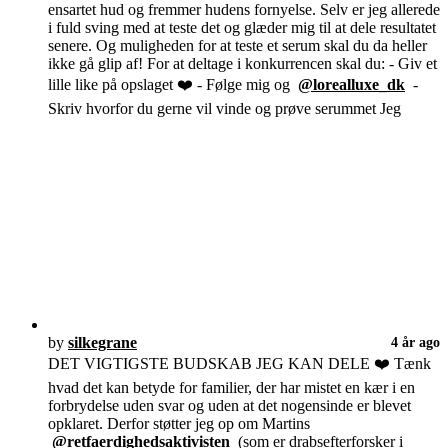
ensartet hud og fremmer hudens fornyelse. Selv er jeg allerede
i fuld sving med at teste det og glæder mig til at dele resultatet
senere. Og muligheden for at teste et serum skal du da heller
ikke gå glip af! For at deltage i konkurrencen skal du: - Giv et
lille like på opslaget ❤️ - Følge mig og
@lorealluxe_dk
-
Skriv hvorfor du gerne vil vinde og prøve serummet Jeg
by
silkegrane
4 år ago
DET VIGTIGSTE BUDSKAB JEG KAN DELE ❤️ Tænk
hvad det kan betyde for familier, der har mistet en kær i en
forbrydelse uden svar og uden at det nogensinde er blevet
opklaret. Derfor støtter jeg op om Martins
@retfaerdighedsaktivisten
(som er drabsefterforsker i