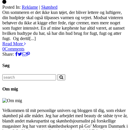
Posted In:
Reklame
|
Skønhed
Silke
Om sommeren er det ikke kun tøjet, der bliver lettere og luftigere,
din hudpleje skal også tilpasses varmen og vejret. Modsat vinteren
behøver du ikke at kigge efter fede, rige cremer, men mere noget
som fugter intensivt. En af mine kæpheste har altid været, at uanset
hvilken hudtype du har, så har din hud brug for fugt, fugt og atter
fugt. Og dertil[...]
Read More
0
Comments
Share:
Søg
Search
for:
Om mig
Velkommen til mit personlige univers og bloggen til dig, som elsker
skønhed på alle måder. Jeg har arbejdet med beauty de sidste tyve år,
blandt andet makeupartist og skønhedsjournalist på forskellige
magasiner Jeg har været skønhedsekspert på Go’ Morgen Danmark i