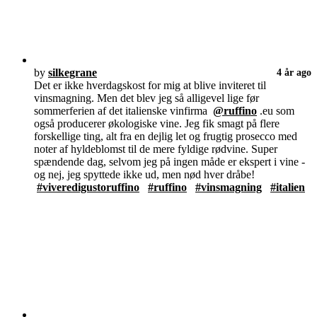
by
silkegrane
4 år ago
Det er ikke hverdagskost for mig at blive inviteret til
vinsmagning. Men det blev jeg så alligevel lige før
sommerferien af det italienske vinfirma
@ruffino
.eu som
også producerer økologiske vine. Jeg fik smagt på flere
forskellige ting, alt fra en dejlig let og frugtig prosecco med
noter af hyldeblomst til de mere fyldige rødvine. Super
spændende dag, selvom jeg på ingen måde er ekspert i vine -
og nej, jeg spyttede ikke ud, men nød hver dråbe!
#viveredigustoruffino
#ruffino
#vinsmagning
#italien