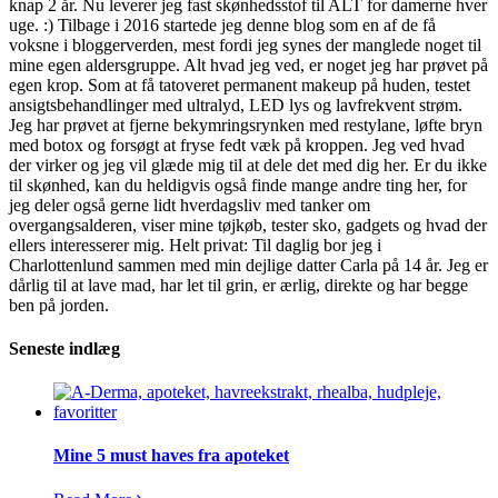
knap 2 år. Nu leverer jeg fast skønhedsstof til ALT for damerne hver
uge. :) Tilbage i 2016 startede jeg denne blog som en af de få
voksne i bloggerverden, mest fordi jeg synes der manglede noget til
mine egen aldersgruppe. Alt hvad jeg ved, er noget jeg har prøvet på
egen krop. Som at få tatoveret permanent makeup på huden, testet
ansigtsbehandlinger med ultralyd, LED lys og lavfrekvent strøm.
Jeg har prøvet at fjerne bekymringsrynken med restylane, løfte bryn
med botox og forsøgt at fryse fedt væk på kroppen. Jeg ved hvad
der virker og jeg vil glæde mig til at dele det med dig her. Er du ikke
til skønhed, kan du heldigvis også finde mange andre ting her, for
jeg deler også gerne lidt hverdagsliv med tanker om
overgangsalderen, viser mine tøjkøb, tester sko, gadgets og hvad der
ellers interesserer mig. Helt privat: Til daglig bor jeg i
Charlottenlund sammen med min dejlige datter Carla på 14 år. Jeg er
dårlig til at lave mad, har let til grin, er ærlig, direkte og har begge
ben på jorden.
Seneste indlæg
Mine 5 must haves fra apoteket