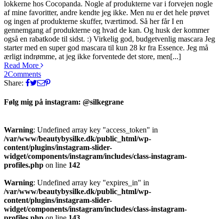
lokkerne hos Cocopanda. Nogle af produkterne var i forvejen nogle
af mine favoritter, andre kendte jeg ikke. Men nu er det hele prøvet
og ingen af produkterne skuffer, tværtimod. Så her får I en
gennemgang af produkterne og hvad de kan. Og husk der kommer
også en rabatkode til sidst. :) Virkelig god, budgetvenlig mascara Jeg
starter med en super god mascara til kun 28 kr fra Essence. Jeg må
ærligt indrømme, at jeg ikke forventede det store, men[...]
Read More
2
Comments
Share:
Følg mig på instagram: @silkegrane
Warning
: Undefined array key "access_token" in
/var/www/beautybysilke.dk/public_html/wp-
content/plugins/instagram-slider-
widget/components/instagram/includes/class-instagram-
profiles.php
on line
142
Warning
: Undefined array key "expires_in" in
/var/www/beautybysilke.dk/public_html/wp-
content/plugins/instagram-slider-
widget/components/instagram/includes/class-instagram-
profiles.php
on line
143