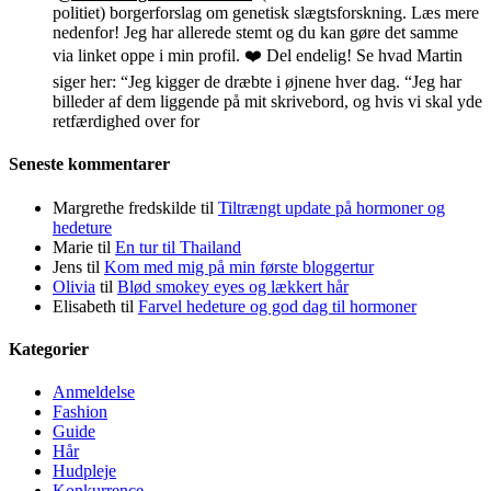
politiet) borgerforslag om genetisk slægtsforskning. Læs mere
nedenfor! Jeg har allerede stemt og du kan gøre det samme
via linket oppe i min profil. ❤️ Del endelig! Se hvad Martin
siger her: “Jeg kigger de dræbte i øjnene hver dag. “Jeg har
billeder af dem liggende på mit skrivebord, og hvis vi skal yde
retfærdighed over for
Seneste kommentarer
Margrethe fredskilde
til
Tiltrængt update på hormoner og
hedeture
Marie
til
En tur til Thailand
Jens
til
Kom med mig på min første bloggertur
Olivia
til
Blød smokey eyes og lækkert hår
Elisabeth
til
Farvel hedeture og god dag til hormoner
Kategorier
Anmeldelse
Fashion
Guide
Hår
Hudpleje
Konkurrence