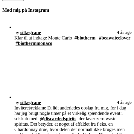
Mød mig på Instagram
by
silkegrane
4 år ago
Klar til at indtage Monte Carlo
#biotherm
#beawateelover
#biothermmonaco
by
silkegrane
4 år ago
Inviteret/reklame Et lidt anderledes opslag fra mig, for i dag
har jeg brugt nogle timer på et virkelig spændende event i
selskab med
@discardedspirits
der laver zero waste
spiritus. Det betyder, at noget af affaldet fra f.eks. en
Chardonnay drue, hvor delen der normalt ikke bruges men