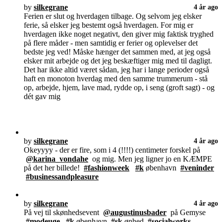
by
silkegrane
4 år ago
Ferien er slut og hverdagen tilbage. Og selvom jeg elsker
ferie, så elsker jeg bestemt også hverdagen. For mig er
hverdagen ikke noget negativt, den giver mig faktisk tryghed
på flere måder - men samtidig er ferier og oplevelser det
bedste jeg ved! Måske hænger det sammen med, at jeg også
elsker mit arbejde og det jeg beskæftiger mig med til dagligt.
Det har ikke altid været sådan, jeg har i lange perioder også
haft en monoton hverdag med den samme trummerum - stå
op, arbejde, hjem, lave mad, rydde op, i seng (groft sagt) - og
dét gav mig
by
silkegrane
4 år ago
Okeyyyy - der er fire, som i 4 (!!!!) centimeter forskel på
@karina_vondahe
og mig. Men jeg ligner jo en KÆMPE
på det her billede!
#fashionweek
#k
øbenhavn
#veninder
#businessandpleasure
by
silkegrane
4 år ago
På vej til skønhedsevent
@augustinusbader
på Gemyse
#modeuge
#k
øbenhavn
#sk
ønhed
#socialworks