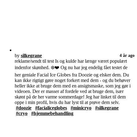
by
silkegrane
4 år ago
reklame/sendt til test Is og kulde har længe været populært
indenfor skønhed. ❄️❤️ Og nu har jeg endelig fået testet de
her geniale Facial Ice Globes fra Doozie og elsker dem. Du
kan ikke rigtigt gøre noget forkert med dem - og du behøver
heller ikke at bruge dem med en ansigtsmaske, som jeg gør i
videoen. Der er masser af fordele ved at bruge dem, især
skønt på de her varme sommerdage! Jeg har linket til dem
oppe i min profil, hvis du har lyst til at prøve dem selv.
#doozie
#facialiceglobes
#minicryo
#silkegrane
#cryo
#hjemmebehandling