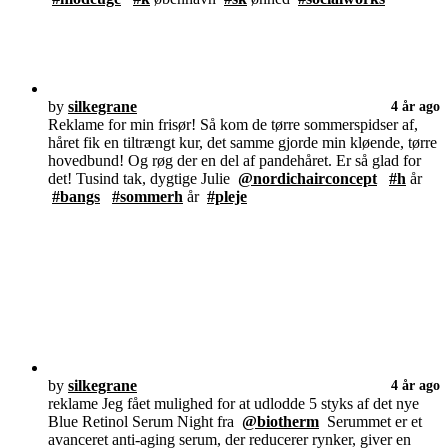
by
silkegrane
4 år ago
Reklame for min frisør! Så kom de tørre sommerspidser af,
håret fik en tiltrængt kur, det samme gjorde min kløende, tørre
hovedbund! Og røg der en del af pandehåret. Er så glad for
det! Tusind tak, dygtige Julie
@nordichairconcept
#h
år
#bangs
#sommerh
år
#pleje
by
silkegrane
4 år ago
reklame Jeg fået mulighed for at udlodde 5 styks af det nye
Blue Retinol Serum Night fra
@biotherm
Serummet er et
avanceret anti-aging serum, der reducerer rynker, giver en