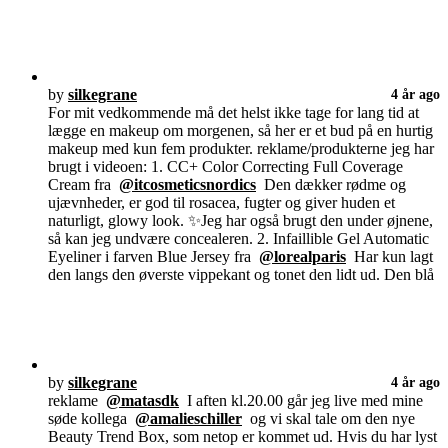
by
silkegrane
4 år ago
For mit vedkommende må det helst ikke tage for lang tid at
lægge en makeup om morgenen, så her er et bud på en hurtig
makeup med kun fem produkter. reklame/produkterne jeg har
brugt i videoen: 1. CC+ Color Correcting Full Coverage
Cream fra
@itcosmeticsnordics
Den dækker rødme og
ujævnheder, er god til rosacea, fugter og giver huden et
naturligt, glowy look. ✨Jeg har også brugt den under øjnene,
så kan jeg undvære concealeren. 2. Infaillible Gel Automatic
Eyeliner i farven Blue Jersey fra
@lorealparis
Har kun lagt
den langs den øverste vippekant og tonet den lidt ud. Den blå
by
silkegrane
4 år ago
reklame
@matasdk
I aften kl.20.00 går jeg live med mine
søde kollega
@amalieschiller
og vi skal tale om den nye
Beauty Trend Box, som netop er kommet ud. Hvis du har lyst