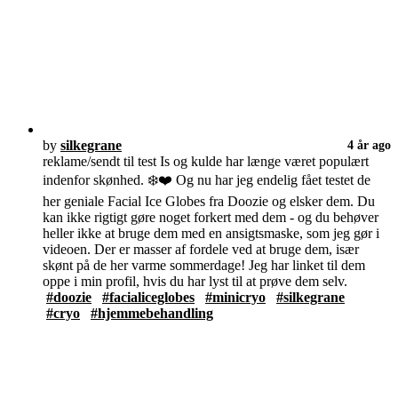
by
silkegrane
4 år ago
reklame/sendt til test Is og kulde har længe været populært
indenfor skønhed. ❄️❤️ Og nu har jeg endelig fået testet de
her geniale Facial Ice Globes fra Doozie og elsker dem. Du
kan ikke rigtigt gøre noget forkert med dem - og du behøver
heller ikke at bruge dem med en ansigtsmaske, som jeg gør i
videoen. Der er masser af fordele ved at bruge dem, især
skønt på de her varme sommerdage! Jeg har linket til dem
oppe i min profil, hvis du har lyst til at prøve dem selv.
#doozie
#facialiceglobes
#minicryo
#silkegrane
#cryo
#hjemmebehandling