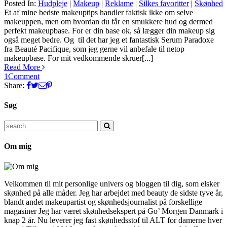
Posted In:
Hudpleje
|
Makeup
|
Reklame
|
Silkes favoritter
|
Skønhed
Silke
Et af mine bedste makeuptips handler faktisk ikke om selve
makeuppen, men om hvordan du får en smukkere hud og dermed
perfekt makeupbase. For er din base ok, så lægger din makeup sig
også meget bedre. Og til det har jeg et fantastisk Serum Paradoxe
fra Beauté Pacifique, som jeg gerne vil anbefale til netop
makeupbase. For mit vedkommende skruer[...]
Read More
1
Comment
Share:
Søg
Search
for:
Om mig
Velkommen til mit personlige univers og bloggen til dig, som elsker
skønhed på alle måder. Jeg har arbejdet med beauty de sidste tyve år,
blandt andet makeupartist og skønhedsjournalist på forskellige
magasiner Jeg har været skønhedsekspert på Go’ Morgen Danmark i
knap 2 år. Nu leverer jeg fast skønhedsstof til ALT for damerne hver