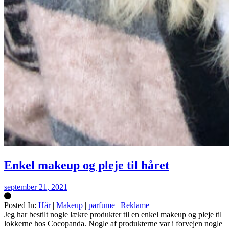
Enkel makeup og pleje til håret
september 21, 2021
Posted In:
Hår
|
Makeup
|
parfume
|
Reklame
Silke
Jeg har bestilt nogle lækre produkter til en enkel makeup og pleje til
lokkerne hos Cocopanda. Nogle af produkterne var i forvejen nogle