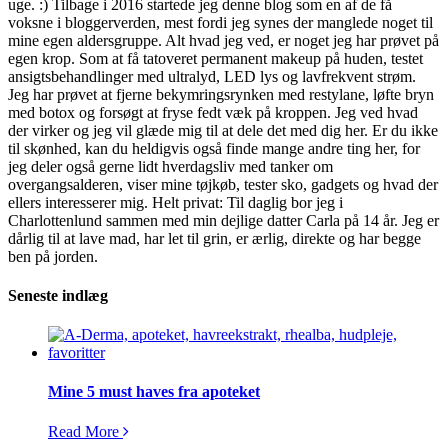
uge. :) Tilbage i 2016 startede jeg denne blog som en af de få
voksne i bloggerverden, mest fordi jeg synes der manglede noget til
mine egen aldersgruppe. Alt hvad jeg ved, er noget jeg har prøvet på
egen krop. Som at få tatoveret permanent makeup på huden, testet
ansigtsbehandlinger med ultralyd, LED lys og lavfrekvent strøm.
Jeg har prøvet at fjerne bekymringsrynken med restylane, løfte bryn
med botox og forsøgt at fryse fedt væk på kroppen. Jeg ved hvad
der virker og jeg vil glæde mig til at dele det med dig her. Er du ikke
til skønhed, kan du heldigvis også finde mange andre ting her, for
jeg deler også gerne lidt hverdagsliv med tanker om
overgangsalderen, viser mine tøjkøb, tester sko, gadgets og hvad der
ellers interesserer mig. Helt privat: Til daglig bor jeg i
Charlottenlund sammen med min dejlige datter Carla på 14 år. Jeg er
dårlig til at lave mad, har let til grin, er ærlig, direkte og har begge
ben på jorden.
Seneste indlæg
Mine 5 must haves fra apoteket
Read More