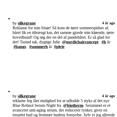
by
silkegrane
4 år ago
Reklame for min frisør! Så kom de tørre sommerspidser af,
håret fik en tiltrængt kur, det samme gjorde min kløende, tørre
hovedbund! Og røg der en del af pandehåret. Er så glad for
det! Tusind tak, dygtige Julie
@nordichairconcept
#h
år
#bangs
#sommerh
år
#pleje
by
silkegrane
4 år ago
reklame Jeg fået mulighed for at udlodde 5 styks af det nye
Blue Retinol Serum Night fra
@biotherm
Serummet er et
avanceret anti-aging serum, der reducerer rynker, giver en
ensartet hud og fremmer hudens fornyelse. Selv er jeg allerede