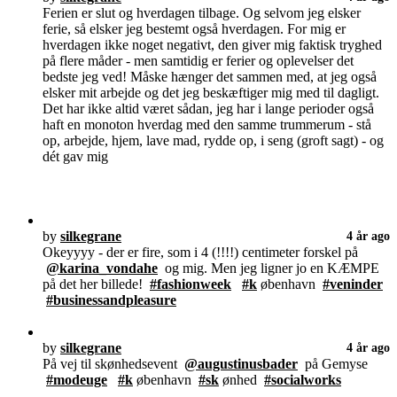
Ferien er slut og hverdagen tilbage. Og selvom jeg elsker
ferie, så elsker jeg bestemt også hverdagen. For mig er
hverdagen ikke noget negativt, den giver mig faktisk tryghed
på flere måder - men samtidig er ferier og oplevelser det
bedste jeg ved! Måske hænger det sammen med, at jeg også
elsker mit arbejde og det jeg beskæftiger mig med til dagligt.
Det har ikke altid været sådan, jeg har i lange perioder også
haft en monoton hverdag med den samme trummerum - stå
op, arbejde, hjem, lave mad, rydde op, i seng (groft sagt) - og
dét gav mig
by
silkegrane
4 år ago
Okeyyyy - der er fire, som i 4 (!!!!) centimeter forskel på
@karina_vondahe
og mig. Men jeg ligner jo en KÆMPE
på det her billede!
#fashionweek
#k
øbenhavn
#veninder
#businessandpleasure
by
silkegrane
4 år ago
På vej til skønhedsevent
@augustinusbader
på Gemyse
#modeuge
#k
øbenhavn
#sk
ønhed
#socialworks