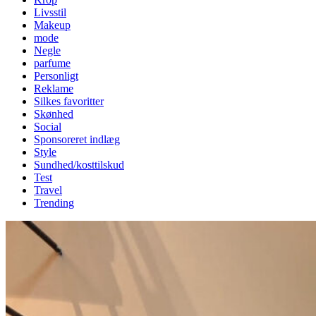
Livsstil
Makeup
mode
Negle
parfume
Personligt
Reklame
Silkes favoritter
Skønhed
Social
Sponsoreret indlæg
Style
Sundhed/kosttilskud
Test
Travel
Trending