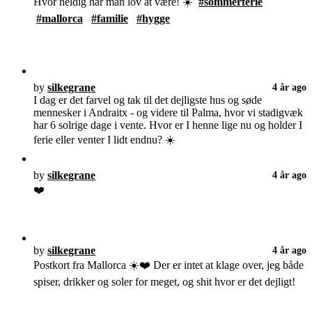
Hvor heldig har man lov at være! ☀️
#sommerferie
#mallorca
#familie
#hygge
by
silkegrane
4 år ago
I dag er det farvel og tak til det dejligste hus og søde
mennesker i Andraitx - og videre til Palma, hvor vi stadigvæk
har 6 solrige dage i vente. Hvor er I henne lige nu og holder I
ferie eller venter I lidt endnu? ☀️
by
silkegrane
4 år ago
❤️
by
silkegrane
4 år ago
Postkort fra Mallorca ☀️❤️ Der er intet at klage over, jeg både
spiser, drikker og soler for meget, og shit hvor er det dejligt!