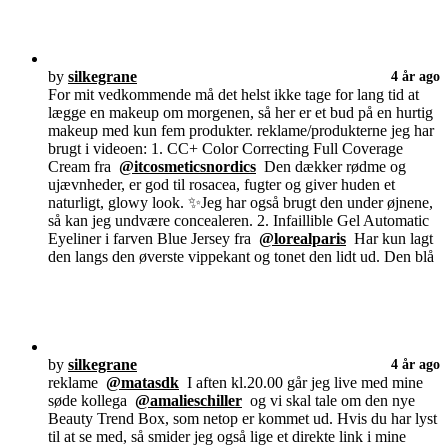
by
silkegrane
4 år ago
For mit vedkommende må det helst ikke tage for lang tid at
lægge en makeup om morgenen, så her er et bud på en hurtig
makeup med kun fem produkter. reklame/produkterne jeg har
brugt i videoen: 1. CC+ Color Correcting Full Coverage
Cream fra
@itcosmeticsnordics
Den dækker rødme og
ujævnheder, er god til rosacea, fugter og giver huden et
naturligt, glowy look. ✨Jeg har også brugt den under øjnene,
så kan jeg undvære concealeren. 2. Infaillible Gel Automatic
Eyeliner i farven Blue Jersey fra
@lorealparis
Har kun lagt
den langs den øverste vippekant og tonet den lidt ud. Den blå
by
silkegrane
4 år ago
reklame
@matasdk
I aften kl.20.00 går jeg live med mine
søde kollega
@amalieschiller
og vi skal tale om den nye
Beauty Trend Box, som netop er kommet ud. Hvis du har lyst
til at se med, så smider jeg også lige et direkte link i mine