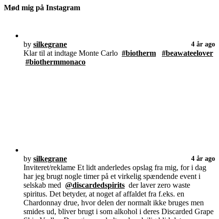
Mød mig på Instagram
by
silkegrane
4 år ago
Klar til at indtage Monte Carlo
#biotherm
#beawateelover
#biothermmonaco
by
silkegrane
4 år ago
Inviteret/reklame Et lidt anderledes opslag fra mig, for i dag
har jeg brugt nogle timer på et virkelig spændende event i
selskab med
@discardedspirits
der laver zero waste
spiritus. Det betyder, at noget af affaldet fra f.eks. en
Chardonnay drue, hvor delen der normalt ikke bruges men
smides ud, bliver brugt i som alkohol i deres Discarded Grape