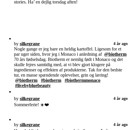
stories. Ha’ en dejlig torsdag aften!
by
silkegrane
4 år ago
Nogle gange er jeg bare en heldig kartoffel. Ligesom for et
par uger siden, hvor jeg i Monaco i anledning af
@biotherm
70 års fødselsdag. Biotherm er nemlig født i Monaco og det
skulle fejres samtidig med, at vi blev gjort klogere på
ingredienser og effekten af produkterne. Tak for den bedste
tur, en masse spændende oplevelser, grin og læring!
@biotherm
#biotherm
#biothermmonaco
#livebybluebeauty
by
silkegrane
4 år ago
Sommerferie! ☀️❤️
by
silkegrane
4 år ago