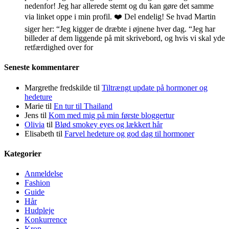
nedenfor! Jeg har allerede stemt og du kan gøre det samme
via linket oppe i min profil. ❤️ Del endelig! Se hvad Martin
siger her: “Jeg kigger de dræbte i øjnene hver dag. “Jeg har
billeder af dem liggende på mit skrivebord, og hvis vi skal yde
retfærdighed over for
Seneste kommentarer
Margrethe fredskilde
til
Tiltrængt update på hormoner og
hedeture
Marie
til
En tur til Thailand
Jens
til
Kom med mig på min første bloggertur
Olivia
til
Blød smokey eyes og lækkert hår
Elisabeth
til
Farvel hedeture og god dag til hormoner
Kategorier
Anmeldelse
Fashion
Guide
Hår
Hudpleje
Konkurrence
Krop