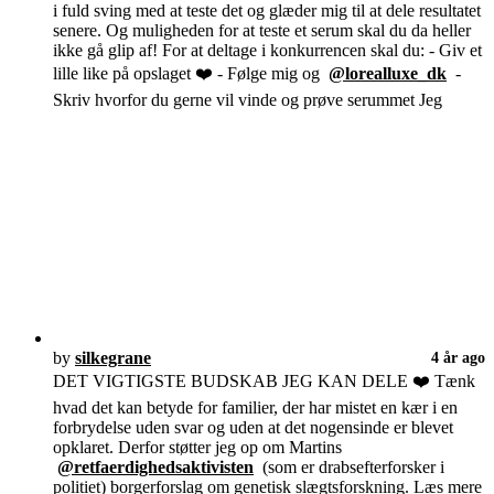
i fuld sving med at teste det og glæder mig til at dele resultatet
senere. Og muligheden for at teste et serum skal du da heller
ikke gå glip af! For at deltage i konkurrencen skal du: - Giv et
lille like på opslaget ❤️ - Følge mig og
@lorealluxe_dk
-
Skriv hvorfor du gerne vil vinde og prøve serummet Jeg
by
silkegrane
4 år ago
DET VIGTIGSTE BUDSKAB JEG KAN DELE ❤️ Tænk
hvad det kan betyde for familier, der har mistet en kær i en
forbrydelse uden svar og uden at det nogensinde er blevet
opklaret. Derfor støtter jeg op om Martins
@retfaerdighedsaktivisten
(som er drabsefterforsker i
politiet) borgerforslag om genetisk slægtsforskning. Læs mere