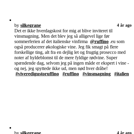
by
silkegrane
4 år ago
Det er ikke hverdagskost for mig at blive inviteret til
vinsmagning. Men det blev jeg så alligevel lige før
sommerferien af det italienske vinfirma
@ruffino
.eu som
også producerer økologiske vine. Jeg fik smagt på flere
forskellige ting, alt fra en dejlig let og frugtig prosecco med
noter af hyldeblomst til de mere fyldige rødvine. Super
spændende dag, selvom jeg på ingen måde er ekspert i vine -
og nej, jeg spyttede ikke ud, men nød hver dråbe!
#viveredigustoruffino
#ruffino
#vinsmagning
#italien
by
silkegrane
4 år ago