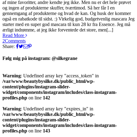
af mine favoritter, andre kendte jeg ikke. Men nu er det hele prøvet
og ingen af produkterne skuffer, tværtimod. Så her får I en
gennemgang af produkterne og hvad de kan. Og husk der kommer
også en rabatkode til sidst. :) Virkelig god, budgetvenlig mascara Jeg
starter med en super god mascara til kun 28 kr fra Essence. Jeg må
ærligt indrømme, at jeg ikke forventede det store, men[...]
Read More
2
Comments
Share:
Følg mig på instagram: @silkegrane
Warning
: Undefined array key "access_token" in
/var/www/beautybysilke.dk/public_html/wp-
content/plugins/instagram-slider-
widget/components/instagram/includes/class-instagram-
profiles.php
on line
142
Warning
: Undefined array key "expires_in" in
/var/www/beautybysilke.dk/public_html/wp-
content/plugins/instagram-slider-
widget/components/instagram/includes/class-instagram-
profiles.php
on line
143