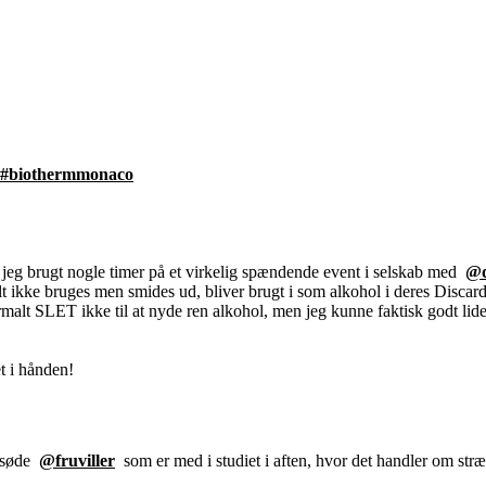
#biothermmonaco
ar jeg brugt nogle timer på et virkelig spændende event i selskab med
@d
lt ikke bruges men smides ud, bliver brugt i som alkohol i deres Discar
rmalt SLET ikke til at nyde ren alkohol, men jeg kunne faktisk godt lid
et i hånden!
f søde
@fruviller
som er med i studiet i aften, hvor det handler om s