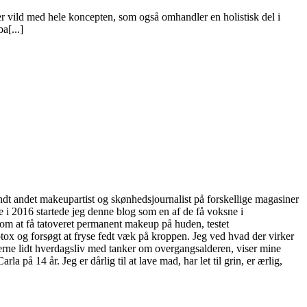
 er vild med hele koncepten, som også omhandler en holistisk del i
a[...]
andt andet makeupartist og skønhedsjournalist på forskellige magasiner
 i 2016 startede jeg denne blog som en af de få voksne i
Som at få tatoveret permanent makeup på huden, testet
tox og forsøgt at fryse fedt væk på kroppen. Jeg ved hvad der virker
 gerne lidt hverdagsliv med tanker om overgangsalderen, viser mine
a på 14 år. Jeg er dårlig til at lave mad, har let til grin, er ærlig,