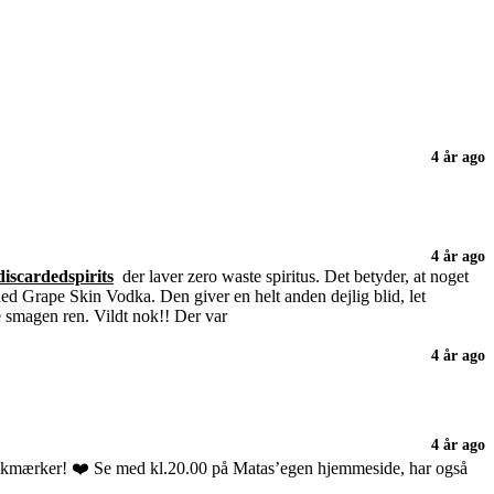
4 år ago
4 år ago
iscardedspirits
der laver zero waste spiritus. Det betyder, at noget
ded Grape Skin Vodka. Den giver en helt anden dejlig blid, let
e smagen ren. Vildt nok!! Der var
4 år ago
4 år ago
trækmærker! ❤️ Se med kl.20.00 på Matas’egen hjemmeside, har også