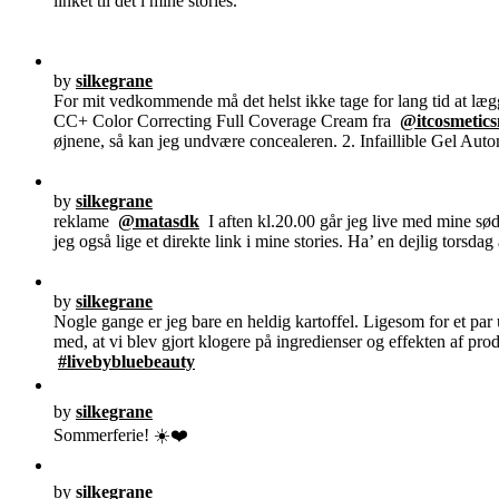
linket til det i mine stories.
by
silkegrane
For mit vedkommende må det helst ikke tage for lang tid at læ
CC+ Color Correcting Full Coverage Cream fra
@itcosmetics
øjnene, så kan jeg undvære concealeren. 2. Infaillible Gel Auto
by
silkegrane
reklame
@matasdk
I aften kl.20.00 går jeg live med mine s
jeg også lige et direkte link i mine stories. Ha’ en dejlig torsdag 
by
silkegrane
Nogle gange er jeg bare en heldig kartoffel. Ligesom for et par
med, at vi blev gjort klogere på ingredienser og effekten af pr
#livebybluebeauty
by
silkegrane
Sommerferie! ☀️❤️
by
silkegrane