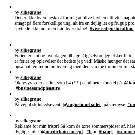
by
silkegrane
Det er ikke hverdagskost for mig at blive inviteret til vinsmagn
smagt på flere forskellige ting, alt fra en dejlig let og frugti
spyttede ikke ud, men nød hver dråbe!
#viveredigustoruffino
by
silkegrane
Ferien er slut og hverdagen tilbage. Og selvom jeg elsker ferie
er ferier og oplevelser det bedste jeg ved! Måske hænger det sam
også haft en monoton hverdag med den samme trummerum - stå op
by
silkegrane
Okeyyyy - der er fire, som i 4 (!!!!) centimeter forskel på
@kar
#businessandpleasure
by
silkegrane
På vej til skønhedsevent
@augustinusbader
på Gemyse
#m
by
silkegrane
Reklame for min frisør! Så kom de tørre sommerspidser af, håret
dygtige Julie
@nordichairconcept
#h
år
#bangs
#somme