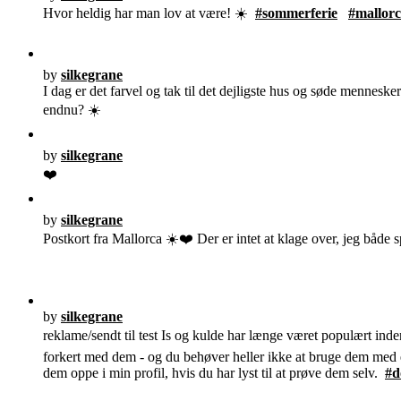
Hvor heldig har man lov at være! ☀️
#sommerferie
#mallor
by
silkegrane
I dag er det farvel og tak til det dejligste hus og søde mennesker
endnu? ☀️
by
silkegrane
❤️
by
silkegrane
Postkort fra Mallorca ☀️❤️ Der er intet at klage over, jeg både sp
by
silkegrane
reklame/sendt til test Is og kulde har længe været populært ind
forkert med dem - og du behøver heller ikke at bruge dem med e
dem oppe i min profil, hvis du har lyst til at prøve dem selv.
#d