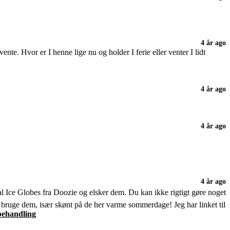
4 år ago
ente. Hvor er I henne lige nu og holder I ferie eller venter I lidt
4 år ago
4 år ago
4 år ago
ial Ice Globes fra Doozie og elsker dem. Du kan ikke rigtigt gøre noget
 bruge dem, især skønt på de her varme sommerdage! Jeg har linket til
ehandling