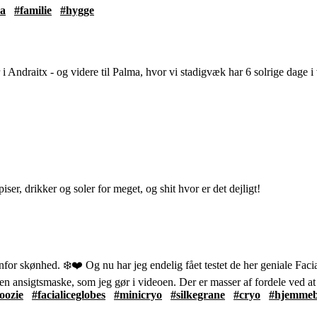
ca
#familie
#hygge
 i Andraitx - og videre til Palma, hvor vi stadigvæk har 6 solrige dage i v
iser, drikker og soler for meget, og shit hvor er det dejligt!
enfor skønhed. ❄️❤️ Og nu har jeg endelig fået testet de her geniale Fac
n ansigtsmaske, som jeg gør i videoen. Der er masser af fordele ved at
oozie
#facialiceglobes
#minicryo
#silkegrane
#cryo
#hjemmeb