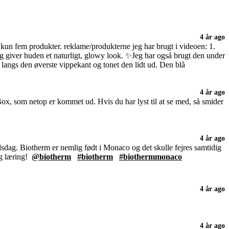
4 år ago
un fem produkter. reklame/produkterne jeg har brugt i videoen: 1.
 giver huden et naturligt, glowy look. ✨Jeg har også brugt den under
langs den øverste vippekant og tonet den lidt ud. Den blå
4 år ago
x, som netop er kommet ud. Hvis du har lyst til at se med, så smider
4 år ago
sdag. Biotherm er nemlig født i Monaco og det skulle fejres samtidig
og læring!
@biotherm
#biotherm
#biothermmonaco
4 år ago
4 år ago