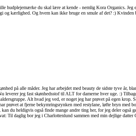
, lille hudplejemærke du skal lære at kende - nemlig Kora Organics. Jeg
rgi og kærlighed. Og hvem kan ikke bruge en smule af det? :) Kvinden b
kønhed på alle måder. Jeg har arbejdet med beauty de sidste tyve år, bl
leverer jeg fast skønhedsstof til ALT for damerne hver uge. :) Tilbage
aldersgruppe. Alt hvad jeg ved, er noget jeg har prøvet på egen krop. 
har prøvet at fjerne bekymringsrynken med restylane, løfte bryn med bo
ed, kan du heldigvis også finde mange andre ting her, for jeg deler også
vat: Til daglig bor jeg i Charlottenlund sammen med min dejlige datter Carl