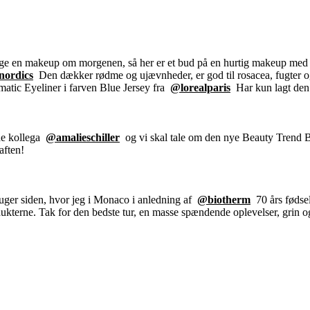
gge en makeup om morgenen, så her er et bud på en hurtig makeup med k
nordics
Den dækker rødme og ujævnheder, er god til rosacea, fugter og
matic Eyeliner i farven Blue Jersey fra
@lorealparis
Har kun lagt den 
øde kollega
@amalieschiller
og vi skal tale om den nye Beauty Trend Bo
aften!
 uger siden, hvor jeg i Monaco i anledning af
@biotherm
70 års fødsel
odukterne. Tak for den bedste tur, en masse spændende oplevelser, grin 