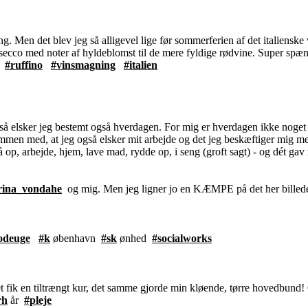
ing. Men det blev jeg så alligevel lige før sommerferien af det italiensk
g prosecco med noter af hyldeblomst til de mere fyldige rødvine. Super sp
#ruffino
#vinsmagning
#italien
, så elsker jeg bestemt også hverdagen. For mig er hverdagen ikke noget
men med, at jeg også elsker mit arbejde og det jeg beskæftiger mig med t
, arbejde, hjem, lave mad, rydde op, i seng (groft sagt) - og dét gav
ina_vondahe
og mig. Men jeg ligner jo en KÆMPE på det her bille
odeuge
#k
øbenhavn
#sk
ønhed
#socialworks
 fik en tiltrængt kur, det samme gjorde min kløende, tørre hovedbund! O
rh
år
#pleje