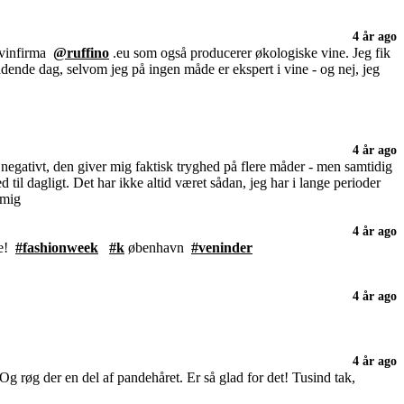
4 år ago
e vinfirma
@ruffino
.eu som også producerer økologiske vine. Jeg fik
ændende dag, selvom jeg på ingen måde er ekspert i vine - og nej, jeg
4 år ago
 negativt, den giver mig faktisk tryghed på flere måder - men samtidig
il dagligt. Det har ikke altid været sådan, jeg har i lange perioder
 mig
4 år ago
de!
#fashionweek
#k
øbenhavn
#veninder
4 år ago
4 år ago
g røg der en del af pandehåret. Er så glad for det! Tusind tak,