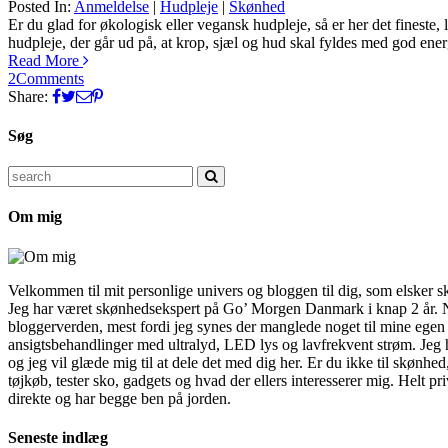
Posted In:
Anmeldelse
|
Hudpleje
|
Skønhed
Silke
Er du glad for økologisk eller vegansk hudpleje, så er her det fineste
hudpleje, der går ud på, at krop, sjæl og hud skal fyldes med god ene
Read More
2
Comments
Share:
Søg
Search
for:
Om mig
Velkommen til mit personlige univers og bloggen til dig, som elsker s
Jeg har været skønhedsekspert på Go’ Morgen Danmark i knap 2 år. Nu 
bloggerverden, mest fordi jeg synes der manglede noget til mine egen 
ansigtsbehandlinger med ultralyd, LED lys og lavfrekvent strøm. Jeg 
og jeg vil glæde mig til at dele det med dig her. Er du ikke til skønh
tøjkøb, tester sko, gadgets og hvad der ellers interesserer mig. Helt pri
direkte og har begge ben på jorden.
Seneste indlæg