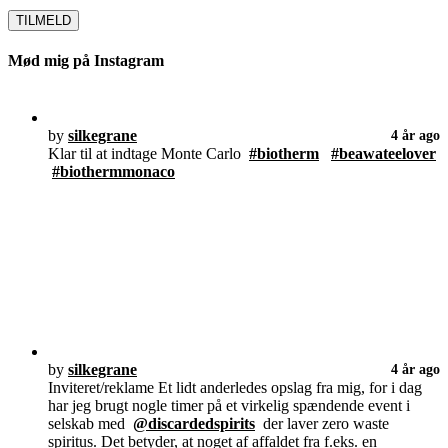
Mød mig på Instagram
by
silkegrane
4 år ago
Klar til at indtage Monte Carlo
#biotherm
#beawateelover
#biothermmonaco
by
silkegrane
4 år ago
Inviteret/reklame Et lidt anderledes opslag fra mig, for i dag
har jeg brugt nogle timer på et virkelig spændende event i
selskab med
@discardedspirits
der laver zero waste
spiritus. Det betyder, at noget af affaldet fra f.eks. en