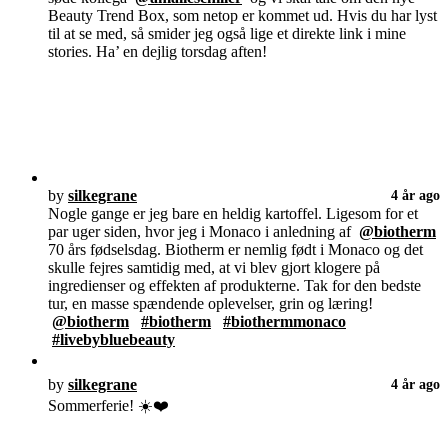
Beauty Trend Box, som netop er kommet ud. Hvis du har lyst
til at se med, så smider jeg også lige et direkte link i mine
stories. Ha’ en dejlig torsdag aften!
by
silkegrane
4 år ago
Nogle gange er jeg bare en heldig kartoffel. Ligesom for et
par uger siden, hvor jeg i Monaco i anledning af
@biotherm
70 års fødselsdag. Biotherm er nemlig født i Monaco og det
skulle fejres samtidig med, at vi blev gjort klogere på
ingredienser og effekten af produkterne. Tak for den bedste
tur, en masse spændende oplevelser, grin og læring!
@biotherm
#biotherm
#biothermmonaco
#livebybluebeauty
by
silkegrane
4 år ago
Sommerferie! ☀️❤️