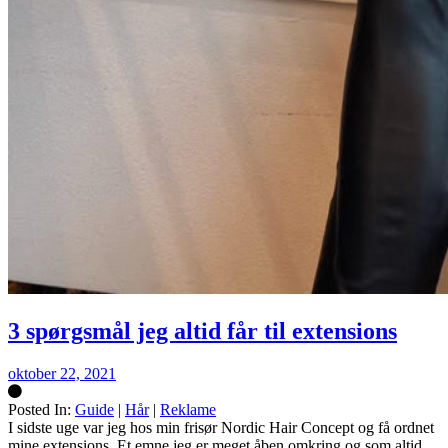
3 spørgsmål jeg altid får til extensions
oktober 22, 2021
Posted In:
Guide
|
Hår
|
Reklame
Silke
I sidste uge var jeg hos min frisør Nordic Hair Concept og få ordnet
mine extensions. Et emne jeg er meget åben omkring og som altid