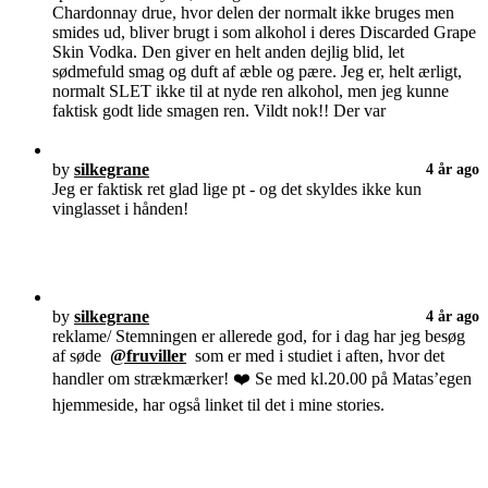
Chardonnay drue, hvor delen der normalt ikke bruges men
smides ud, bliver brugt i som alkohol i deres Discarded Grape
Skin Vodka. Den giver en helt anden dejlig blid, let
sødmefuld smag og duft af æble og pære. Jeg er, helt ærligt,
normalt SLET ikke til at nyde ren alkohol, men jeg kunne
faktisk godt lide smagen ren. Vildt nok!! Der var
by
silkegrane
4 år ago
Jeg er faktisk ret glad lige pt - og det skyldes ikke kun
vinglasset i hånden!
by
silkegrane
4 år ago
reklame/ Stemningen er allerede god, for i dag har jeg besøg
af søde
@fruviller
som er med i studiet i aften, hvor det
handler om strækmærker! ❤️ Se med kl.20.00 på Matas’egen
hjemmeside, har også linket til det i mine stories.