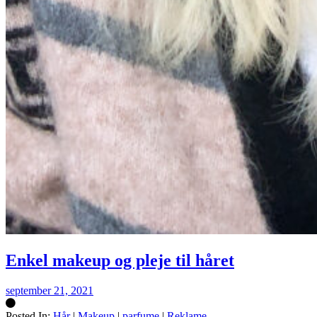
Enkel makeup og pleje til håret
september 21, 2021
Posted In:
Hår
|
Makeup
|
parfume
|
Reklame