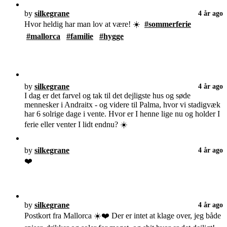
by
silkegrane
4 år ago
Hvor heldig har man lov at være! ☀️
#sommerferie
#mallorca
#familie
#hygge
by
silkegrane
4 år ago
I dag er det farvel og tak til det dejligste hus og søde
mennesker i Andraitx - og videre til Palma, hvor vi stadigvæk
har 6 solrige dage i vente. Hvor er I henne lige nu og holder I
ferie eller venter I lidt endnu? ☀️
by
silkegrane
4 år ago
❤️
by
silkegrane
4 år ago
Postkort fra Mallorca ☀️❤️ Der er intet at klage over, jeg både