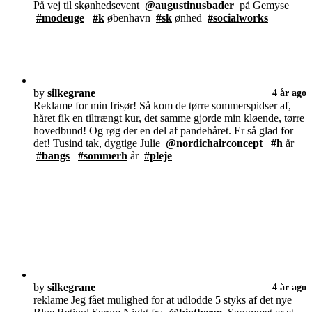
På vej til skønhedsevent
@augustinusbader
på Gemyse
#modeuge
#k
øbenhavn
#sk
ønhed
#socialworks
by
silkegrane
4 år ago
Reklame for min frisør! Så kom de tørre sommerspidser af,
håret fik en tiltrængt kur, det samme gjorde min kløende, tørre
hovedbund! Og røg der en del af pandehåret. Er så glad for
det! Tusind tak, dygtige Julie
@nordichairconcept
#h
år
#bangs
#sommerh
år
#pleje
by
silkegrane
4 år ago
reklame Jeg fået mulighed for at udlodde 5 styks af det nye