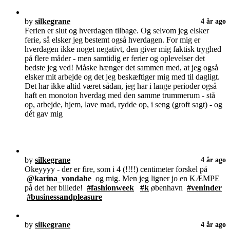
by
silkegrane
4 år ago
Ferien er slut og hverdagen tilbage. Og selvom jeg elsker
ferie, så elsker jeg bestemt også hverdagen. For mig er
hverdagen ikke noget negativt, den giver mig faktisk tryghed
på flere måder - men samtidig er ferier og oplevelser det
bedste jeg ved! Måske hænger det sammen med, at jeg også
elsker mit arbejde og det jeg beskæftiger mig med til dagligt.
Det har ikke altid været sådan, jeg har i lange perioder også
haft en monoton hverdag med den samme trummerum - stå
op, arbejde, hjem, lave mad, rydde op, i seng (groft sagt) - og
dét gav mig
by
silkegrane
4 år ago
Okeyyyy - der er fire, som i 4 (!!!!) centimeter forskel på
@karina_vondahe
og mig. Men jeg ligner jo en KÆMPE
på det her billede!
#fashionweek
#k
øbenhavn
#veninder
#businessandpleasure
by
silkegrane
4 år ago