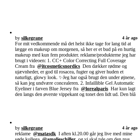
by
silkegrane
4 år ago
For mit vedkommende må det helst ikke tage for lang tid at
lægge en makeup om morgenen, så her er et bud på en hurtig
makeup med kun fem produkter. reklame/produkterne jeg har
brugt i videoen: 1. CC+ Color Correcting Full Coverage
Cream fra
@itcosmeticsnordics
Den dækker rødme og
ujævnheder, er god til rosacea, fugter og giver huden et
naturligt, glowy look. ✨Jeg har også brugt den under øjnene,
så kan jeg undvære concealeren. 2. Infaillible Gel Automatic
Eyeliner i farven Blue Jersey fra
@lorealparis
Har kun lagt
den langs den øverste vippekant og tonet den lidt ud. Den blå
by
silkegrane
4 år ago
reklame
@matasdk
I aften kl.20.00 går jeg live med mine
søde kollega
@amalieschiller
og vi skal tale om den nye