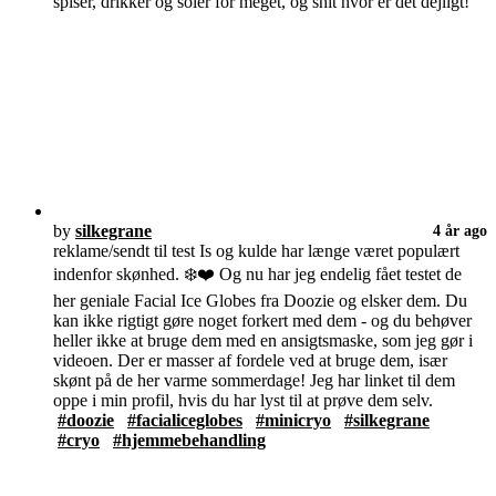
spiser, drikker og soler for meget, og shit hvor er det dejligt!
by
silkegrane
4 år ago
reklame/sendt til test Is og kulde har længe været populært
indenfor skønhed. ❄️❤️ Og nu har jeg endelig fået testet de
her geniale Facial Ice Globes fra Doozie og elsker dem. Du
kan ikke rigtigt gøre noget forkert med dem - og du behøver
heller ikke at bruge dem med en ansigtsmaske, som jeg gør i
videoen. Der er masser af fordele ved at bruge dem, især
skønt på de her varme sommerdage! Jeg har linket til dem
oppe i min profil, hvis du har lyst til at prøve dem selv.
#doozie
#facialiceglobes
#minicryo
#silkegrane
#cryo
#hjemmebehandling