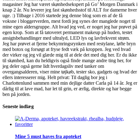
magasiner Jeg har været skønhedsekspert på Go’ Morgen Danmark i
knap 2 år. Nu leverer jeg fast skønhedsstof til ALT for damerne hver
uge. :) Tilbage i 2016 startede jeg denne blog som en af de få
voksne i bloggerverden, mest fordi jeg synes der manglede noget til
mine egen aldersgruppe. Alt hvad jeg ved, er noget jeg har prøvet på
egen krop. Som at få tatoveret permanent makeup på huden, testet
ansigtsbehandlinger med ultralyd, LED lys og lavfrekvent strøm.
Jeg har prøvet at fjerne bekymringsrynken med restylane, løfte bryn
med botox og forsøgt at fryse fedt væk på kroppen. Jeg ved hvad
der virker og jeg vil glæde mig til at dele det med dig her. Er du ikke
til skønhed, kan du heldigvis også finde mange andre ting her, for
jeg deler også gerne lidt hverdagsliv med tanker om
overgangsalderen, viser mine tøjkøb, tester sko, gadgets og hvad der
ellers interesserer mig. Helt privat: Til daglig bor jeg i
Charlottenlund sammen med min dejlige datter Carla på 14 år. Jeg er
dårlig til at lave mad, har let til grin, er ærlig, direkte og har begge
ben på jorden.
Seneste indlæg
Mine 5 must haves fra apoteket