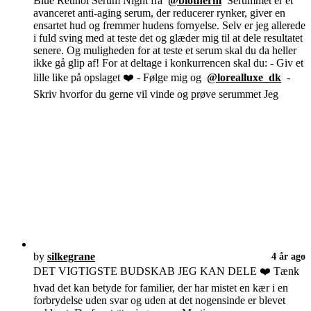
Blue Retinol Serum Night fra
@biotherm
Serummet er et
avanceret anti-aging serum, der reducerer rynker, giver en
ensartet hud og fremmer hudens fornyelse. Selv er jeg allerede
i fuld sving med at teste det og glæder mig til at dele resultatet
senere. Og muligheden for at teste et serum skal du da heller
ikke gå glip af! For at deltage i konkurrencen skal du: - Giv et
lille like på opslaget ❤️ - Følge mig og
@lorealluxe_dk
-
Skriv hvorfor du gerne vil vinde og prøve serummet Jeg
by
silkegrane
4 år ago
DET VIGTIGSTE BUDSKAB JEG KAN DELE ❤️ Tænk
hvad det kan betyde for familier, der har mistet en kær i en
forbrydelse uden svar og uden at det nogensinde er blevet