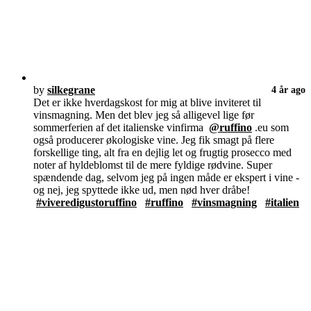
by
silkegrane
4 år ago
Det er ikke hverdagskost for mig at blive inviteret til
vinsmagning. Men det blev jeg så alligevel lige før
sommerferien af det italienske vinfirma
@ruffino
.eu som
også producerer økologiske vine. Jeg fik smagt på flere
forskellige ting, alt fra en dejlig let og frugtig prosecco med
noter af hyldeblomst til de mere fyldige rødvine. Super
spændende dag, selvom jeg på ingen måde er ekspert i vine -
og nej, jeg spyttede ikke ud, men nød hver dråbe!
#viveredigustoruffino
#ruffino
#vinsmagning
#italien