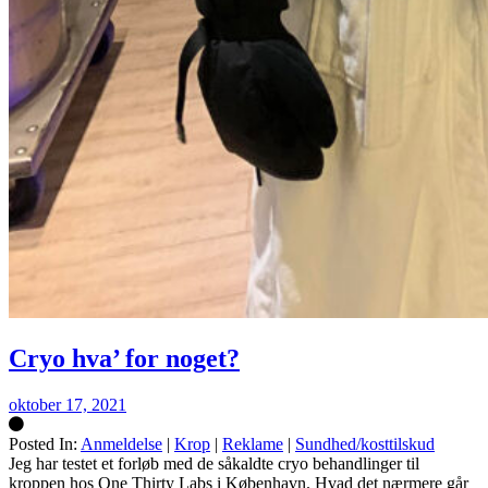
Cryo hva’ for noget?
oktober 17, 2021
Posted In:
Anmeldelse
|
Krop
|
Reklame
|
Sundhed/kosttilskud
Silke
Jeg har testet et forløb med de såkaldte cryo behandlinger til
kroppen hos One Thirty Labs i København. Hvad det nærmere går