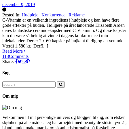
december 9, 2019
Posted In:
Hudpleje
|
Konkurrence
|
Reklame
Silke
C-Vitamin er en velkendt ingrediens i hudpleje og kan have flere
gode effekter på huden. Tidligere på året lancerede Elizabeth Arden
deres fantastiske ceramidekapsler med C-Vitamin i. Og disse kapsler
kan du være så heldig at vinde i dagens konkurrence i min
julekalender. Der er 2 x 60 kapsler på højkant til dig og en veninde.
Værdi 1.580 kr. Derf[...]
Read More
113
Comments
Share:
Søg
Search
for:
Om mig
Velkommen til mit personlige univers og bloggen til dig, som elsker
skønhed på alle måder. Jeg har arbejdet med beauty de sidste tyve år,
blandt andet makeupartist og skønhedsjournalist på forskellige