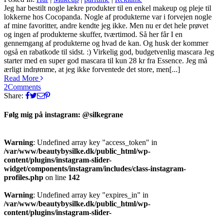
Silke
Jeg har bestilt nogle lækre produkter til en enkel makeup og pleje til
lokkerne hos Cocopanda. Nogle af produkterne var i forvejen nogle
af mine favoritter, andre kendte jeg ikke. Men nu er det hele prøvet
og ingen af produkterne skuffer, tværtimod. Så her får I en
gennemgang af produkterne og hvad de kan. Og husk der kommer
også en rabatkode til sidst. :) Virkelig god, budgetvenlig mascara Jeg
starter med en super god mascara til kun 28 kr fra Essence. Jeg må
ærligt indrømme, at jeg ikke forventede det store, men[...]
Read More
2
Comments
Share:
Følg mig på instagram: @silkegrane
Warning
: Undefined array key "access_token" in
/var/www/beautybysilke.dk/public_html/wp-
content/plugins/instagram-slider-
widget/components/instagram/includes/class-instagram-
profiles.php
on line
142
Warning
: Undefined array key "expires_in" in
/var/www/beautybysilke.dk/public_html/wp-
content/plugins/instagram-slider-