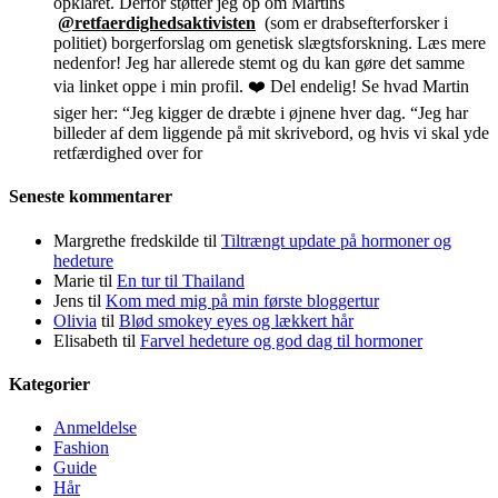
opklaret. Derfor støtter jeg op om Martins
@retfaerdighedsaktivisten
(som er drabsefterforsker i
politiet) borgerforslag om genetisk slægtsforskning. Læs mere
nedenfor! Jeg har allerede stemt og du kan gøre det samme
via linket oppe i min profil. ❤️ Del endelig! Se hvad Martin
siger her: “Jeg kigger de dræbte i øjnene hver dag. “Jeg har
billeder af dem liggende på mit skrivebord, og hvis vi skal yde
retfærdighed over for
Seneste kommentarer
Margrethe fredskilde
til
Tiltrængt update på hormoner og
hedeture
Marie
til
En tur til Thailand
Jens
til
Kom med mig på min første bloggertur
Olivia
til
Blød smokey eyes og lækkert hår
Elisabeth
til
Farvel hedeture og god dag til hormoner
Kategorier
Anmeldelse
Fashion
Guide
Hår